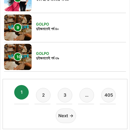
GOLPO
দুইজনাতেই পর্ব ৪০
GOLPO
দুইজনাতেই পর্ব ৩৯
1
2
3
…
405
Next →