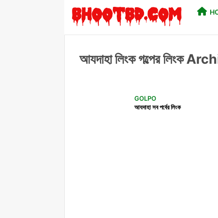
H
আযদাহা লিংক গল্পের লিংক 
GOLPO
আযদাহা সব পর্বের লিংক