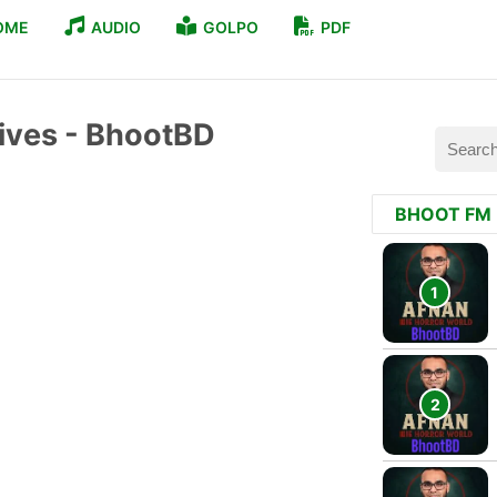
OME
AUDIO
GOLPO
PDF
Archives - BhootBD
BHOOT FM