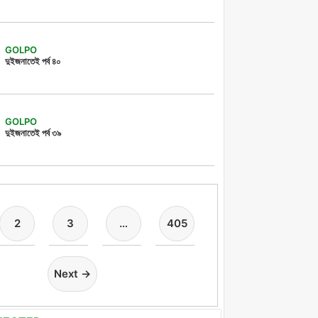
GOLPO
দুইজনাতেই পর্ব ৪০
GOLPO
দুইজনাতেই পর্ব ৩৯
2
3
…
405
Next →