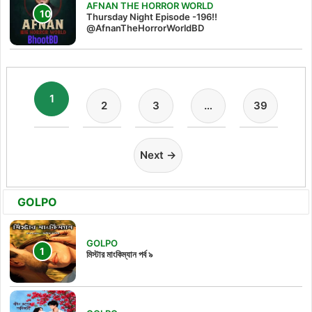
AFNAN THE HORROR WORLD
Thursday Night Episode -196!!
@AfnanTheHorrorWorldBD
1
2
3
…
39
Next →
GOLPO
GOLPO
মিস্টার মাংকিম্যান পর্ব ৯