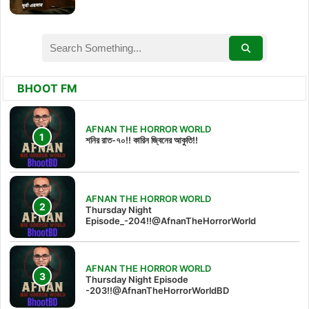
BHOOT FM
AFNAN THE HORROR WORLD
শনির রাত-৭০!! কারিন জ্বিনের আকুতি!!
AFNAN THE HORROR WORLD
Thursday Night
Episode_-204!!@AfnanTheHorrorWorld
AFNAN THE HORROR WORLD
Thursday Night Episode
-203!!@AfnanTheHorrorWorldBD