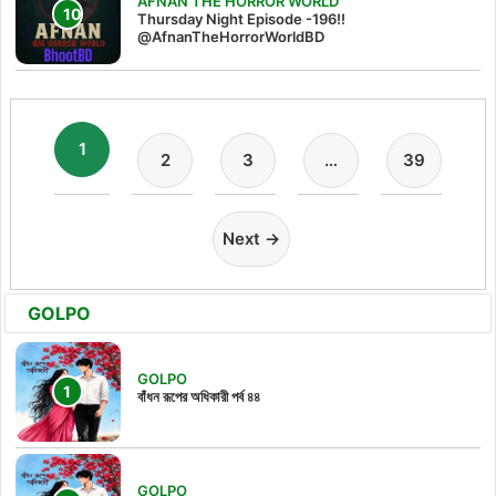
AFNAN THE HORROR WORLD
Thursday Night Episode -196!!
@AfnanTheHorrorWorldBD
1
2
3
…
39
Next →
GOLPO
GOLPO
বাঁধন রূপের অধিকারী পর্ব ৪৪
GOLPO