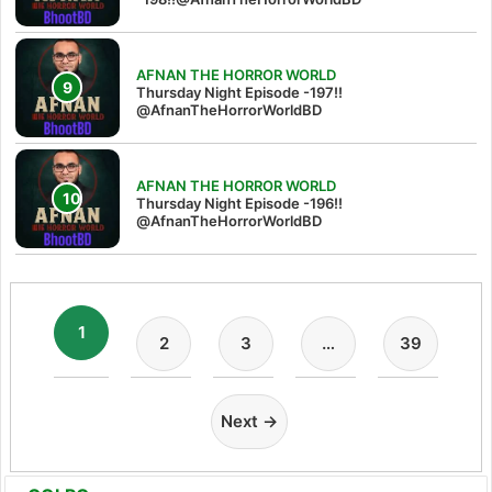
AFNAN THE HORROR WORLD
Thursday Night Episode -197!!‪
@AfnanTheHorrorWorldBD‬
AFNAN THE HORROR WORLD
Thursday Night Episode -196!!
@AfnanTheHorrorWorldBD
1
2
3
…
39
Next →