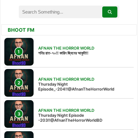
BHOOT FM
AFNAN THE HORROR WORLD
শনির রাত-৭০!! কারিন জ্বিনের আকুতি!!
AFNAN THE HORROR WORLD
Thursday Night
Episode_-204!!@AfnanTheHorrorWorld
AFNAN THE HORROR WORLD
Thursday Night Episode
-203!!@AfnanTheHorrorWorldBD