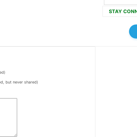
STAY CON
ed)
ed, but never shared)