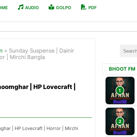
OME
AUDIO
GOLPO
PDF
n
»
Sunday Suspense | Dainir
r | Mirchi Bangla
BHOOT FM
oomghar | HP Lovecraft |
ar | HP Lovecraft | Horror | Mirchi