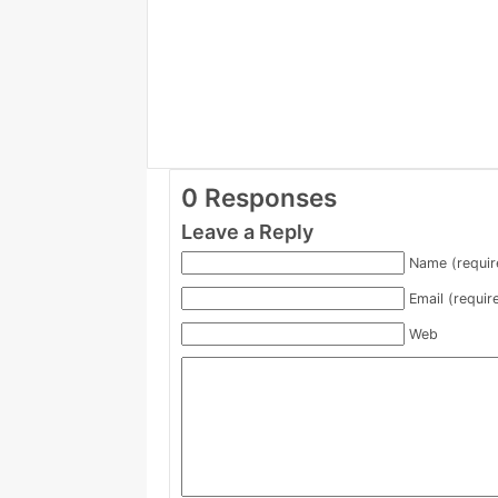
0 Responses
Leave a Reply
Name (requir
Email (requir
Web