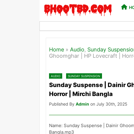
H
Home
»
Audio
,
Sunday Suspensio
Ghoomghar | HP Lovecraft | Horro
AUDIO
SUNDAY SUSPENSION
Sunday Suspense | Dainir Gh
Horror | Mirchi Bangla
Published By
Admin
on July 30th, 2025
Name: Sunday Suspense | Dainir Ghoomgh
Bangla.mp3