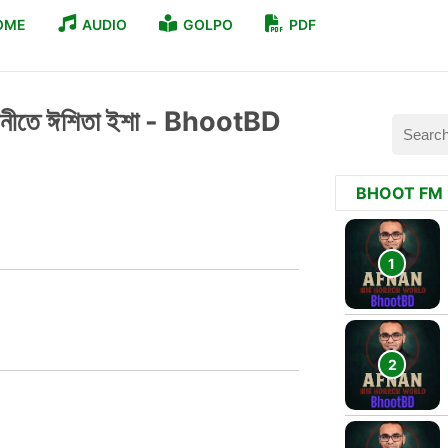
OME
AUDIO
GOLPO
PDF
 লেখনীতে ঈশিতা ইশা - BhootBD
BHOOT FM