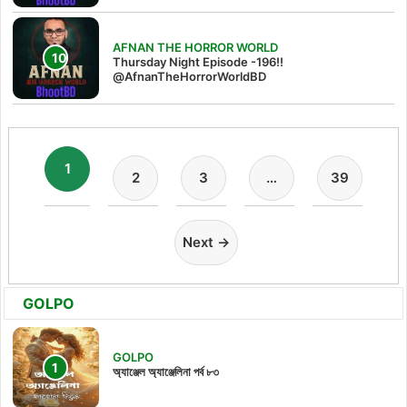
AFNAN THE HORROR WORLD
Thursday Night Episode -196!!
@AfnanTheHorrorWorldBD
1
2
3
…
39
Next →
GOLPO
GOLPO
অ্যাঞ্জেল অ্যাঞ্জেলিনা পর্ব ৮৩