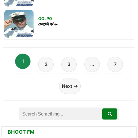
GOLPO
ডেসটেনি পর্ব ২০
1
2
3
…
7
Next →
BHOOT FM