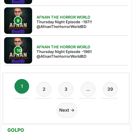
AFNAN THE HORROR WORLD
Thursday Night Episode -197!!‪
@AfnanTheHorrorWorldBD‬
AFNAN THE HORROR WORLD
Thursday Night Episode -196!!
@AfnanTheHorrorWorldBD
1
2
3
…
39
Next →
GOLPO