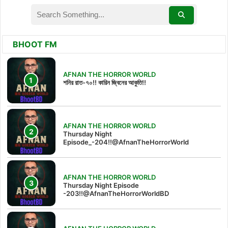
BHOOT FM
AFNAN THE HORROR WORLD
শনির রাত-৭০!! কারিন জ্বিনের আকুতি!!
AFNAN THE HORROR WORLD
Thursday Night
Episode_-204!!@AfnanTheHorrorWorld
AFNAN THE HORROR WORLD
Thursday Night Episode
-203!!@AfnanTheHorrorWorldBD