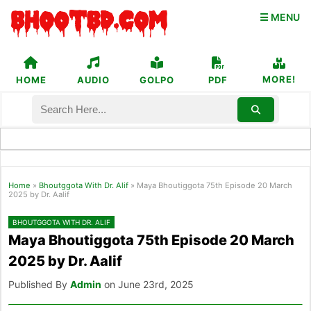
☰ MENU
MORE!
HOME
AUDIO
GOLPO
PDF
Home
»
Bhoutggota With Dr. Alif
»
Maya Bhoutiggota 75th Episode 20 March
2025 by Dr. Aalif
BHOUTGGOTA WITH DR. ALIF
Maya Bhoutiggota 75th Episode 20 March
2025 by Dr. Aalif
Published By
Admin
on June 23rd, 2025