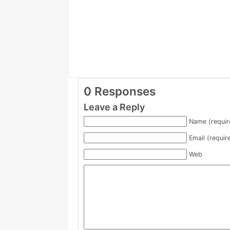
0 Responses
Leave a Reply
Name (requir
Email (requir
Web