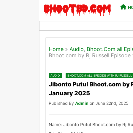
H
Home
»
Audio
,
Bhoot.Com all Epis
Bhoot.com by Rj Russell Episode 
AUDIO
BHOOT.COM ALL EPISODE WITH RJ RUSSELL
Jibonto Putul Bhoot.com by R
January 2025
Published By
Admin
on June 22nd, 2025
Name: Jibonto Putul Bhoot.com by Rj Ru