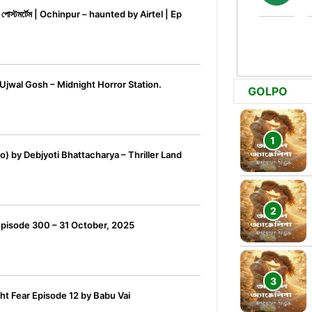
োস্টমর্টেম | Ochinpur – haunted by Airtel | Ep
 Ujwal Gosh – Midnight Horror Station.
GOLPO
o) by Debjyoti Bhattacharya – Thriller Land
Episode 300 – 31 October, 2025
t Fear Episode 12 by Babu Vai