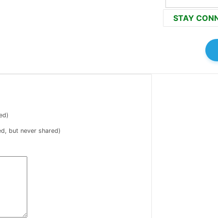
STAY CON
ed)
ed, but never shared)