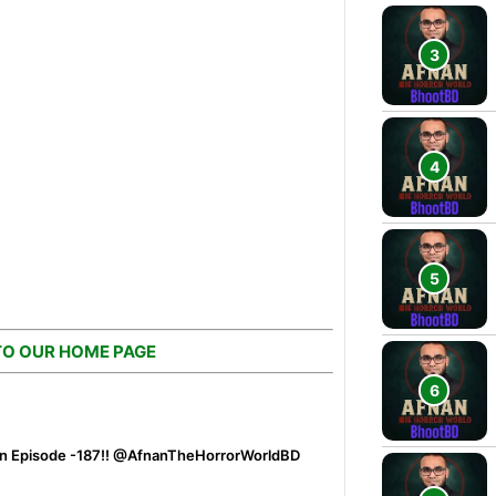
TO OUR HOME PAGE
an Episode -187!! @AfnanTheHorrorWorldBD