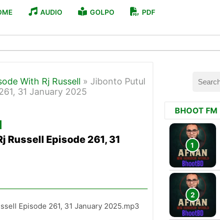
OME
AUDIO
GOLPO
PDF
ode With Rj Russell
»
Jibonto Putul
261, 31 January 2025
BHOOT FM
j Russell Episode 261, 31
ssell Episode 261, 31 January 2025.mp3