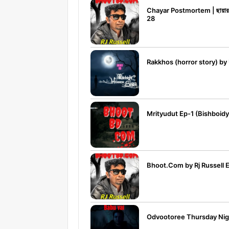
Chayar Postmortem | ছায়ার প
28
Rakkhos (horror story) by
Mrityudut Ep-1 (Bishboidy
Bhoot.Com by Rj Russell 
Odvootoree Thursday Nigh