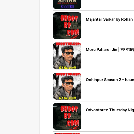
Majantali Sarkar by Roha
Moru Paharer Jin | মরু পাহা
Ochinpur Season 2 – haunte
Odvootoree Thursday Nigh