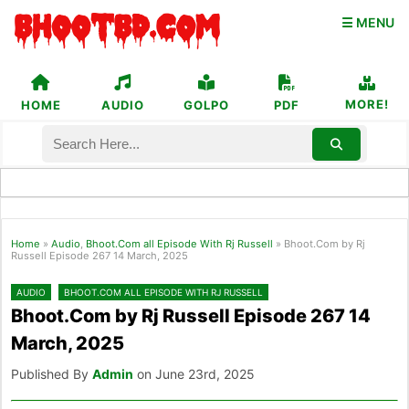
☰ MENU
MORE!
HOME
AUDIO
GOLPO
PDF
Home
»
Audio
,
Bhoot.Com all Episode With Rj Russell
»
Bhoot.Com by Rj
Russell Episode 267 14 March, 2025
AUDIO
BHOOT.COM ALL EPISODE WITH RJ RUSSELL
Bhoot.Com by Rj Russell Episode 267 14
March, 2025
Published By
Admin
on June 23rd, 2025