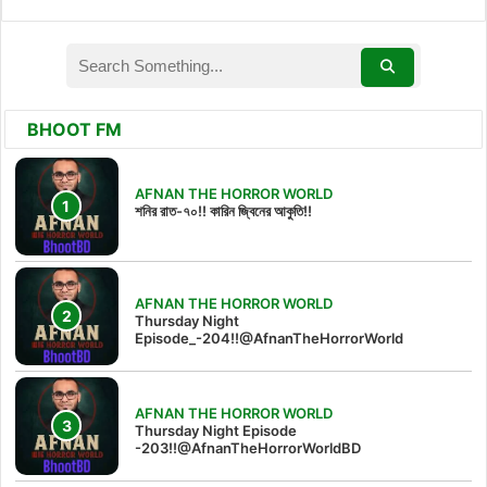
BHOOT FM
AFNAN THE HORROR WORLD
শনির রাত-৭০!! কারিন জ্বিনের আকুতি!!
AFNAN THE HORROR WORLD
Thursday Night
Episode_-204!!@AfnanTheHorrorWorld
AFNAN THE HORROR WORLD
Thursday Night Episode
-203!!@AfnanTheHorrorWorldBD