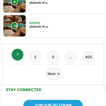
দুইজনাতেই পর্ব ৪০
GOLPO
দুইজনাতেই পর্ব ৩৯
1
2
3
…
405
Next →
STAY CONNECTED
JOIN OUR TELEGRAM