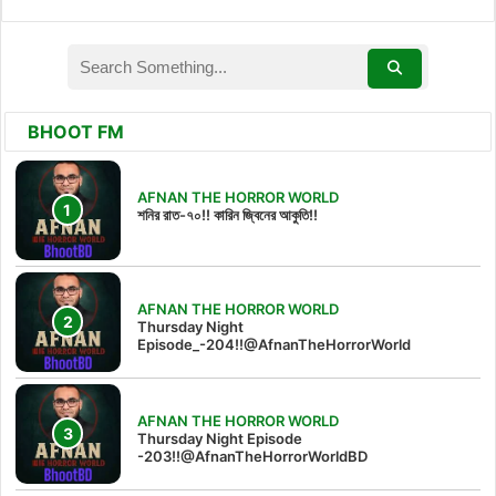
BHOOT FM
AFNAN THE HORROR WORLD
শনির রাত-৭০!! কারিন জ্বিনের আকুতি!!
AFNAN THE HORROR WORLD
Thursday Night
Episode_-204!!@AfnanTheHorrorWorld
AFNAN THE HORROR WORLD
Thursday Night Episode
-203!!@AfnanTheHorrorWorldBD