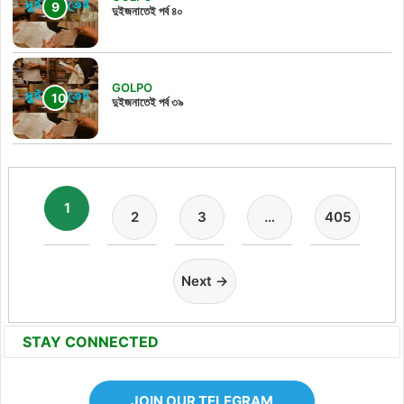
দুইজনাতেই পর্ব ৪০
GOLPO
দুইজনাতেই পর্ব ৩৯
1
2
3
…
405
Next →
STAY CONNECTED
JOIN OUR TELEGRAM