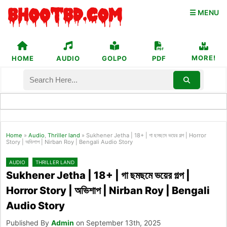
☰ MENU
MORE!
HOME
AUDIO
GOLPO
PDF
Home
»
Audio
,
Thriller land
»
Sukhener Jetha | 18+ | গা ছমছমে ভয়ের গল্প | Horror
Story | অভিশাপ | Nirban Roy | Bengali Audio Story
AUDIO
THRILLER LAND
Sukhener Jetha | 18+ | গা ছমছমে ভয়ের গল্প |
Horror Story | অভিশাপ | Nirban Roy | Bengali
Audio Story
Published By
Admin
on September 13th, 2025