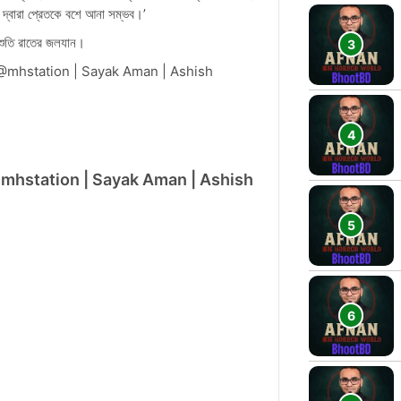
ের দ্বারা প্রেতকে বশে আনা সম্ভব।’
নিশুতি রাতের জলযান।
জ)!! – @mhstation | Sayak Aman | Ashish
জ)!! - @mhstation | Sayak Aman | Ashish