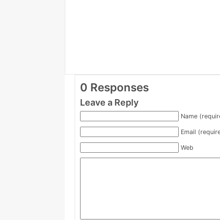
0 Responses
Leave a Reply
Name (requir
Email (requir
Web