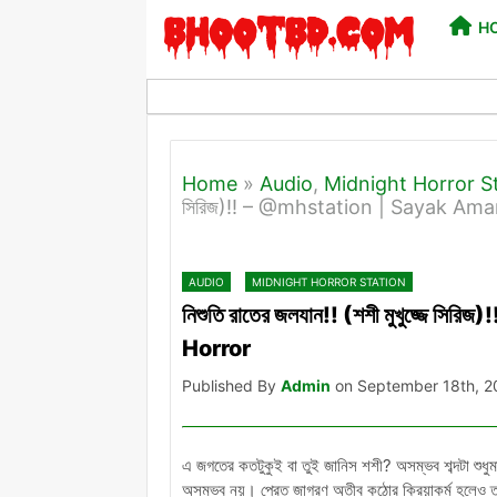
H
Home
»
Audio
,
Midnight Horror S
সিরিজ)!! – @mhstation | Sayak Ama
AUDIO
MIDNIGHT HORROR STATION
নিশুতি রাতের জলযান!! (শশী মুখুজ্জে
Horror
Published By
Admin
on September 18th, 2
এ জগতের কতটুকুই বা তুই জানিস শশী? অসম্ভব শব্দটা শুধুম
অসম্ভব নয়। প্রেত জাগরণ অতীব কঠোর ক্রিয়াকর্ম হলেও ত