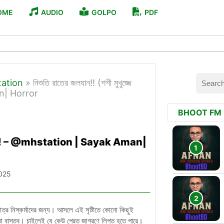
OME
AUDIO
GOLPO
PDF
tation
»
নিশুতি রাতের জলযান!! (শশী মুখুজ্জে
n| Horror
BHOOT FM
 সিরিজ)!! – @mhstation | Sayak Aman|
025
াত্র নিস্কর্মাদের জন্য। আসলে এই সৃষ্টিতে কোনো কিছুই
া বাস্তব। চাইলেই যে কেউ প্রেত জাগরণে লিপ্ত হতে পারে।