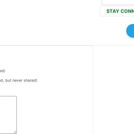
STAY CON
ed)
ed, but never shared)