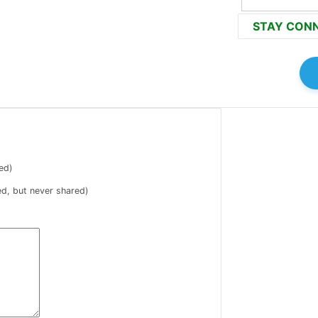
STAY CON
ed)
ed, but never shared)