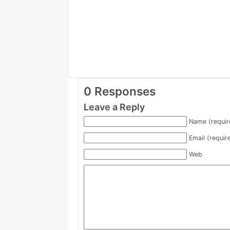
0 Responses
Leave a Reply
Name (requir
Email (requir
Web