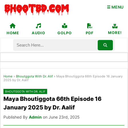
☰ MENU
MORE!
HOME
AUDIO
GOLPO
PDF
Home
»
Bhoutggota With Dr. Alif
»
Maya Bhoutiggota 66th Episode 16 January
2025 by Dr. Aalif
BHOUTGGOTA WITH DR. ALIF
Maya Bhoutiggota 66th Episode 16
January 2025 by Dr. Aalif
Published By
Admin
on June 23rd, 2025