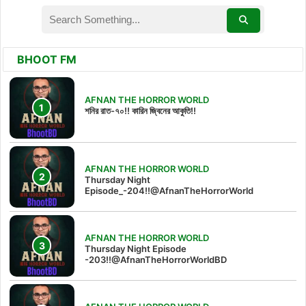
BHOOT FM
AFNAN THE HORROR WORLD
শনির রাত-৭০!! কারিন জ্বিনের আকুতি!!
AFNAN THE HORROR WORLD
Thursday Night
Episode_-204!!@AfnanTheHorrorWorld
AFNAN THE HORROR WORLD
Thursday Night Episode
-203!!@AfnanTheHorrorWorldBD