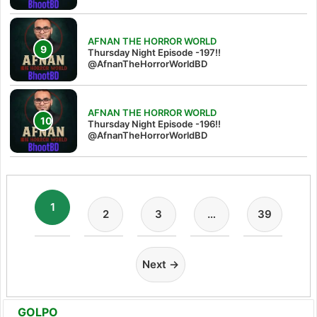
AFNAN THE HORROR WORLD
Thursday Night Episode -197!!‪
@AfnanTheHorrorWorldBD‬
AFNAN THE HORROR WORLD
Thursday Night Episode -196!!
@AfnanTheHorrorWorldBD
1
2
3
…
39
Next →
GOLPO