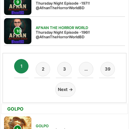
Thursday Night Episode -197!!‪
@AfnanTheHorrorWorldBD‬
AFNAN THE HORROR WORLD
Thursday Night Episode -196!!
@AfnanTheHorrorWorldBD
1
2
3
…
39
Next →
GOLPO
GOLPO