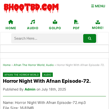
☰ MENU
MORE!
HOME
AUDIO
GOLPO
PDF
Home
»
Afnan The Horror World
,
Audio
»
Horror Night With Afnan Episode-72.
AFNAN THE HORROR WORLD
AUDIO
Horror Night With Afnan Episode-72.
Published By
Admin
on July 18th, 2025
Name: Horror Night With Afnan Episode-72.mp3
File Size: 16.81MB