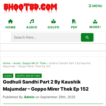
☰ MENU
MORE!
HOME
AUDIO
GOLPO
PDF
Home
»
Audio
,
Goppo Mir Er Thek
»
Godhuli Sandhi Part 2 By Kaushik
Majumdar – Goppo Mirer Thek Ep 152
AUDIO
GOPPO MIR ER THEK
Godhuli Sandhi Part 2 By Kaushik
Majumdar – Goppo Mirer Thek Ep 152
Published By
Admin
on September 29th, 2025