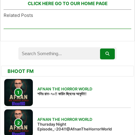
CLICK HERE GO TO OUR HOME PAGE
Related Posts
BHOOT FM
AFNAN THE HORROR WORLD
শনির রাত-৭০!! কারিন জ্বিনের আকুতি!!
AFNAN THE HORROR WORLD
Thursday Night
Episode_-204!!@AfnanTheHorrorWorld