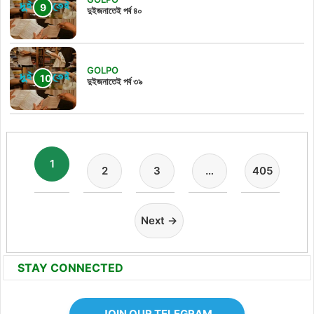
দুইজনাতেই পর্ব ৪০
GOLPO
দুইজনাতেই পর্ব ৩৯
1
2
3
…
405
Next →
STAY CONNECTED
JOIN OUR TELEGRAM