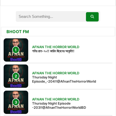
BHOOT FM
AFNAN THE HORROR WORLD
শনির রাত-৭০!! কারিন জ্বিনের আকুতি!!
AFNAN THE HORROR WORLD
Thursday Night
Episode_-204!!@AfnanTheHorrorWorld
AFNAN THE HORROR WORLD
Thursday Night Episode
-203!!@AfnanTheHorrorWorldBD