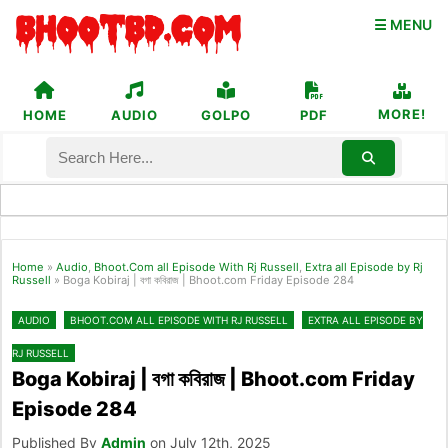
☰ MENU
MORE!
HOME
AUDIO
GOLPO
PDF
Home
»
Audio
,
Bhoot.Com all Episode With Rj Russell
,
Extra all Episode by Rj
Russell
»
Boga Kobiraj | বগা কবিরাজ | Bhoot.com Friday Episode 284
AUDIO
BHOOT.COM ALL EPISODE WITH RJ RUSSELL
EXTRA ALL EPISODE BY
RJ RUSSELL
Boga Kobiraj | বগা কবিরাজ | Bhoot.com Friday
Episode 284
Published By
Admin
on July 12th, 2025