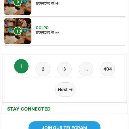
দুইজনাতেই পর্ব ৩৪
GOLPO
দুইজনাতেই পর্ব ৩৩
1
2
3
…
404
Next →
STAY CONNECTED
JOIN OUR TELEGRAM