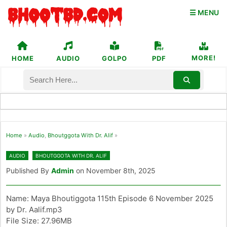
☰ MENU
MORE!
HOME
AUDIO
GOLPO
PDF
Home
»
Audio
,
Bhoutggota With Dr. Alif
»
AUDIO
BHOUTGGOTA WITH DR. ALIF
Published By
Admin
on November 8th, 2025
Name: Maya Bhoutiggota 115th Episode 6 November 2025
by Dr. Aalif.mp3
File Size: 27.96MB