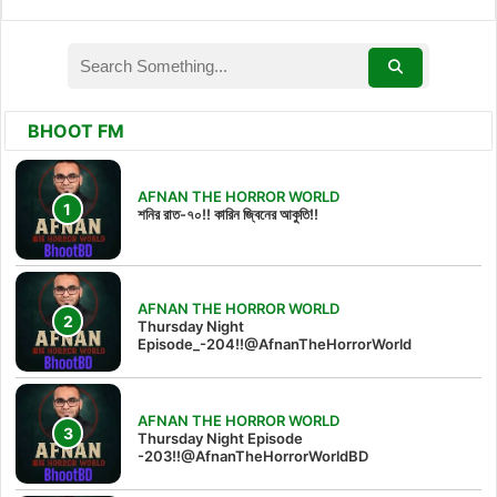
BHOOT FM
AFNAN THE HORROR WORLD
শনির রাত-৭০!! কারিন জ্বিনের আকুতি!!
AFNAN THE HORROR WORLD
Thursday Night
Episode_-204!!@AfnanTheHorrorWorld
AFNAN THE HORROR WORLD
Thursday Night Episode
-203!!@AfnanTheHorrorWorldBD