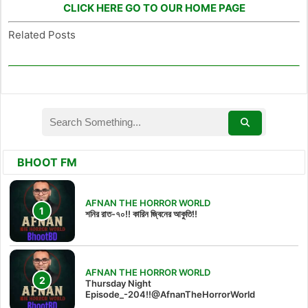
CLICK HERE GO TO OUR HOME PAGE
Related Posts
BHOOT FM
AFNAN THE HORROR WORLD
শনির রাত-৭০!! কারিন জ্বিনের আকুতি!!
AFNAN THE HORROR WORLD
Thursday Night
Episode_-204!!@AfnanTheHorrorWorld