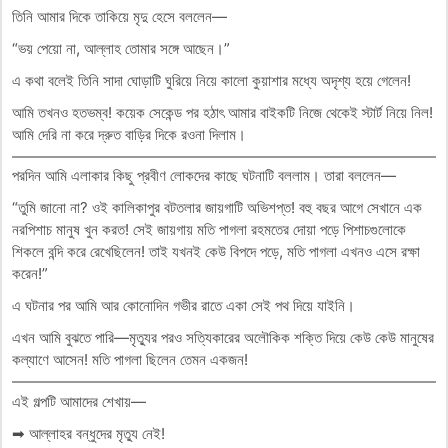
তিনি আমার দিকে তাকিয়ে মৃদু হেসে বললেন—
“ভয় পেয়ো না, আল্লাহ তোমার সঙ্গে আছেন।”
এ কথা বলেই তিনি সাদা ঘোড়াটি ঘুরিয়ে নিয়ে কালো কুয়াশার মধ্যে অদৃশ্য হয়ে গেলেন!
আমি তখনও হতভম্ব! কয়েক সেকেন্ড পর হঠাৎ আমার বাইকটি নিজে থেকেই স্টার্ট নিয়ে নিল!
আমি দেরি না করে দ্রুত বাড়ির দিকে রওনা দিলাম।
পরদিন আমি এলাকার কিছু প্রবীণ লোকদের কাছে ঘটনাটি বললাম। তারা বললেন—
“তুমি জানো না? ওই কালিকাপুর বটতলার জায়গাটি অভিশপ্ত! বহু বছর আগে সেখানে এক
নরপিশাচ মানুষ খুন করত! সেই জায়গায় মতি পাগলা রহমতের দোয়া পড়ে পিশাচগুলোকে
শিকলে বন্দি করে রেখেছিলেন! তাই যখনই কেউ বিপদে পড়ে, মতি পাগলা এখনও এসে রক্ষা
করেন!”
এ ঘটনার পর আমি আর কোনোদিন গভীর রাতে একা সেই পথ দিয়ে যাইনি।
এখন আমি বুঝতে পারি—মৃত্যুর পরও সত্যিকারের অলৌকিক শক্তি দিয়ে কেউ কেউ মানুষের
কল্যাণে আসেন! মতি পাগলা ছিলেন তেমন একজন!
এই গল্পটি আমাদের শেখায়—
➡ আল্লাহর বন্ধুদের মৃত্যু নেই!