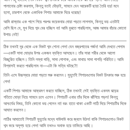
পালানোর চেষ্টা করলাম, কিন্তু যতই দৌড়াই, সামনে যেন আরেকটি ছায়া তৈরি হয়! মনে
হলো, চারপাশ থেকে একাধিক পিশাচ আমাকে ঘিরে ধরেছে!
আমি রাস্তার এক পাশে গিয়ে পরপর কয়েকবার দোয়া পড়তে লাগলাম, কিন্তু ভয় এতটাই
বেশি ছিল যে, মুখ দিয়ে শব্দ বের হচ্ছিল না! আমি বুঝতে পারছিলাম, আজ আমার বাঁচার কোনো
উপায় নেই!
ঠিক তখনই দূর থেকে এক বিকট শব্দ শোনা গেল! যেন বজ্রপাতের গর্জন! আমি দেখতে পেলাম
—একটি সাদা ঘোড়ার উপর একজন ব্যক্তি আসছেন। তাঁর সারা শরীর থেকে আলো
বিচ্ছুরিত হচ্ছিল। তিনি লম্বা দাড়ি, সাদা পোশাক, এবং মাথায় সাদা পাগড়ি পরিহিত। আমি
বিশ্বাসই করতে পারছিলাম না—এটা কি সত্যি ঘটছে?!
তিনি এসে উচ্চস্বরে দোয়া পড়তে শুরু করলেন। মুহূর্তেই পিশাচগুলোর বিকট চিৎকার শুরু হয়ে
গেল!
একটি পিশাচ আমাকে আক্রমণ করতে যাচ্ছিল, ঠিক তখনই সেই ব্যক্তি একদম ঝড়ের
গতিতে ঘোড়া নিয়ে সামনে চলে এলেন। পিশাচটি এবার তাঁর দিকে ঝাঁপিয়ে পড়ল! কিন্তু
আশ্চর্যের বিষয়, তিনি কোনো ভয় পেলেন না! বরং হাতে থাকা একটি লাঠি দিয়ে পিশাচটির দিকে
আঘাত করলেন।
লাঠির আঘাতেই পিশাচটি মুহূর্তের মধ্যে দাউদাউ করে জ্বলে উঠল! বাকি পিশাচগুলোও বিকট
শব্দ করে অদৃশ্য হয়ে গেল! আমি তখনও অবাক হয়ে তাকিয়ে আছি।