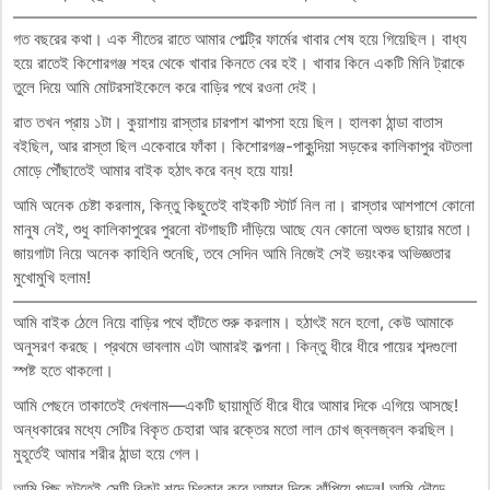
গত বছরের কথা। এক শীতের রাতে আমার পোল্ট্রি ফার্মের খাবার শেষ হয়ে গিয়েছিল। বাধ্য
হয়ে রাতেই কিশোরগঞ্জ শহর থেকে খাবার কিনতে বের হই। খাবার কিনে একটি মিনি ট্রাকে
তুলে দিয়ে আমি মোটরসাইকেলে করে বাড়ির পথে রওনা দেই।
রাত তখন প্রায় ১টা। কুয়াশায় রাস্তার চারপাশ ঝাপসা হয়ে ছিল। হালকা ঠান্ডা বাতাস
বইছিল, আর রাস্তা ছিল একেবারে ফাঁকা। কিশোরগঞ্জ-পাকুন্দিয়া সড়কের কালিকাপুর বটতলা
মোড়ে পৌঁছাতেই আমার বাইক হঠাৎ করে বন্ধ হয়ে যায়!
আমি অনেক চেষ্টা করলাম, কিন্তু কিছুতেই বাইকটি স্টার্ট নিল না। রাস্তার আশপাশে কোনো
মানুষ নেই, শুধু কালিকাপুরের পুরনো বটগাছটি দাঁড়িয়ে আছে যেন কোনো অশুভ ছায়ার মতো।
জায়গাটা নিয়ে অনেক কাহিনি শুনেছি, তবে সেদিন আমি নিজেই সেই ভয়ংকর অভিজ্ঞতার
মুখোমুখি হলাম!
আমি বাইক ঠেলে নিয়ে বাড়ির পথে হাঁটতে শুরু করলাম। হঠাৎই মনে হলো, কেউ আমাকে
অনুসরণ করছে। প্রথমে ভাবলাম এটা আমারই কল্পনা। কিন্তু ধীরে ধীরে পায়ের শব্দগুলো
স্পষ্ট হতে থাকলো।
আমি পেছনে তাকাতেই দেখলাম—একটি ছায়ামূর্তি ধীরে ধীরে আমার দিকে এগিয়ে আসছে!
অন্ধকারের মধ্যে সেটির বিকৃত চেহারা আর রক্তের মতো লাল চোখ জ্বলজ্বল করছিল।
মুহূর্তেই আমার শরীর ঠান্ডা হয়ে গেল।
আমি পিছু হটতেই সেটি বিকট শব্দে চিৎকার করে আমার দিকে ঝাঁপিয়ে পড়ল! আমি দৌড়ে