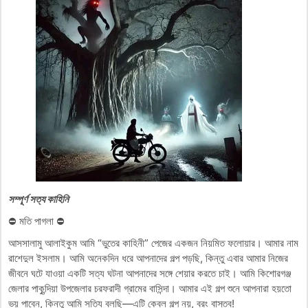
সম্পূর্ণ সত্য কাহিনি
⛔ মতি পাগলা ⛔
আসসালামু আলাইকুম আমি “ভুতের কাহিনী” পেজের একজন নিয়মিত ফলোয়ার। আমার নাম
রাশেদুল ইসলাম। আমি অনেকদিন ধরে আপনাদের গল্প পড়ছি, কিন্তু এবার আমার নিজের
জীবনে ঘটে যাওয়া একটি সত্য ঘটনা আপনাদের সঙ্গে শেয়ার করতে চাই। আমি কিশোরগঞ্জ
জেলার পাকুন্দিয়া উপজেলার চরফরাদী গ্রামের বাসিন্দা। আমার এই গল্প শুনে আপনারা হয়তো
ভয় পাবেন, কিন্তু আমি সত্যি বলছি—এটি কেবল গল্প নয়, বরং বাস্তব!