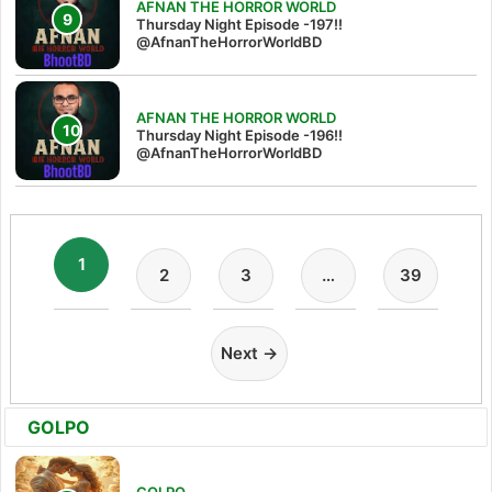
AFNAN THE HORROR WORLD
Thursday Night Episode -197!!‪
@AfnanTheHorrorWorldBD‬
AFNAN THE HORROR WORLD
Thursday Night Episode -196!!
@AfnanTheHorrorWorldBD
1
2
3
…
39
Next →
GOLPO