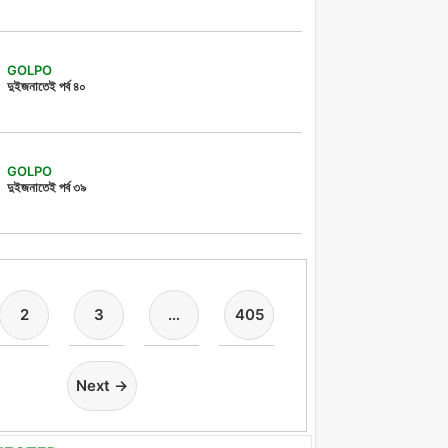
GOLPO
দুইজনাতেই পর্ব ৪০
GOLPO
দুইজনাতেই পর্ব ৩৯
2
3
…
405
Next →