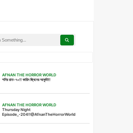
AFNAN THE HORROR WORLD
শনির রাত-৭০!! কারিন জ্বিনের আকুতি!!
AFNAN THE HORROR WORLD
Thursday Night
Episode_-204!!@AfnanTheHorrorWorld