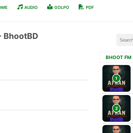
OME
AUDIO
GOLPO
PDF
es - BhootBD
BHOOT FM