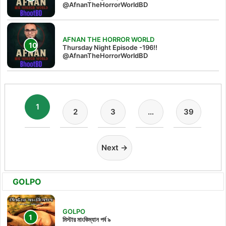
@AfnanTheHorrorWorldBD‬
AFNAN THE HORROR WORLD
Thursday Night Episode -196!!
@AfnanTheHorrorWorldBD
1
2
3
…
39
Next →
GOLPO
GOLPO
মিস্টার মাংকিম্যান পর্ব ৯