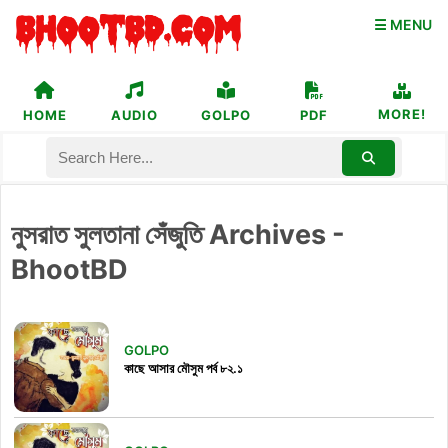
☰ MENU
MORE!
HOME
AUDIO
GOLPO
PDF
নুসরাত সুলতানা সেঁজুতি Archives -
BhootBD
GOLPO
কাছে আসার মৌসুম পর্ব ৮২.১