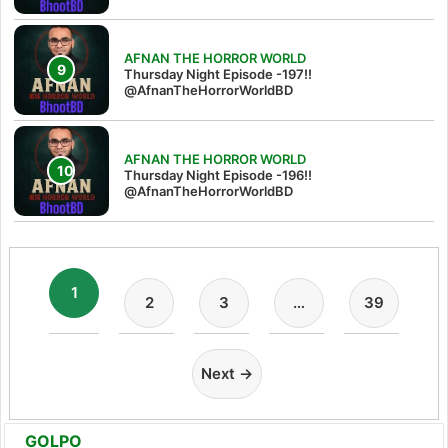
AFNAN THE HORROR WORLD
Thursday Night Episode -197!!‪
@AfnanTheHorrorWorldBD‬
AFNAN THE HORROR WORLD
Thursday Night Episode -196!!
@AfnanTheHorrorWorldBD
1
2
3
…
39
Next →
GOLPO