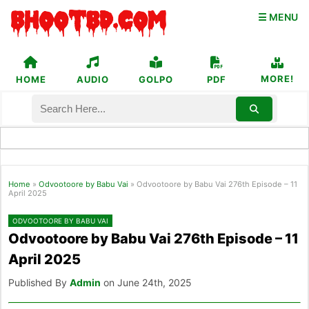
☰ MENU
MORE!
HOME
AUDIO
GOLPO
PDF
Home
»
Odvootoore by Babu Vai
»
Odvootoore by Babu Vai 276th Episode – 11
April 2025
ODVOOTOORE BY BABU VAI
Odvootoore by Babu Vai 276th Episode – 11
April 2025
Published By
Admin
on June 24th, 2025