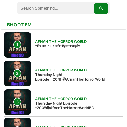
BHOOT FM
AFNAN THE HORROR WORLD
শনির রাত-৭০!! কারিন জ্বিনের আকুতি!!
AFNAN THE HORROR WORLD
Thursday Night
Episode_-204!!@AfnanTheHorrorWorld
AFNAN THE HORROR WORLD
Thursday Night Episode
-203!!@AfnanTheHorrorWorldBD