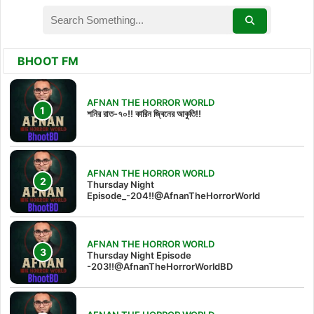
BHOOT FM
AFNAN THE HORROR WORLD
শনির রাত-৭০!! কারিন জ্বিনের আকুতি!!
AFNAN THE HORROR WORLD
Thursday Night
Episode_-204!!@AfnanTheHorrorWorld
AFNAN THE HORROR WORLD
Thursday Night Episode
-203!!@AfnanTheHorrorWorldBD