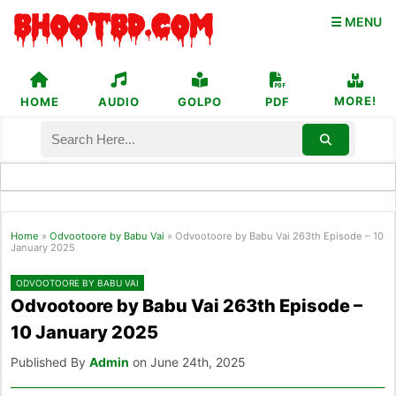
☰ MENU
MORE!
HOME
AUDIO
GOLPO
PDF
Home
»
Odvootoore by Babu Vai
»
Odvootoore by Babu Vai 263th Episode – 10
January 2025
ODVOOTOORE BY BABU VAI
Odvootoore by Babu Vai 263th Episode –
10 January 2025
Published By
Admin
on June 24th, 2025