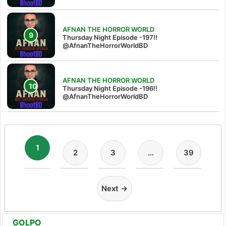
AFNAN THE HORROR WORLD
Thursday Night Episode -197!!‪
@AfnanTheHorrorWorldBD‬
AFNAN THE HORROR WORLD
Thursday Night Episode -196!!
@AfnanTheHorrorWorldBD
1
2
3
…
39
Next →
GOLPO