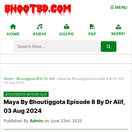
☰ MENU
MORE!
HOME
AUDIO
GOLPO
PDF
Home
»
Bhoutggota With Dr. Alif
»
Maya By Bhoutiggota Episode 8 By Dr Alif,
03 Aug 2024
BHOUTGGOTA WITH DR. ALIF
Maya By Bhoutiggota Episode 8 By Dr Alif,
03 Aug 2024
Published By
Admin
on June 23rd, 2025