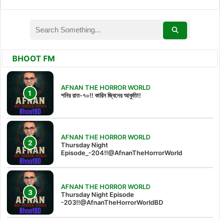
BHOOT FM
AFNAN THE HORROR WORLD
শনির রাত-৭০!! কারিন জ্বিনের আকুতি!!
AFNAN THE HORROR WORLD
Thursday Night
Episode_-204!!@AfnanTheHorrorWorld
AFNAN THE HORROR WORLD
Thursday Night Episode
-203!!@AfnanTheHorrorWorldBD