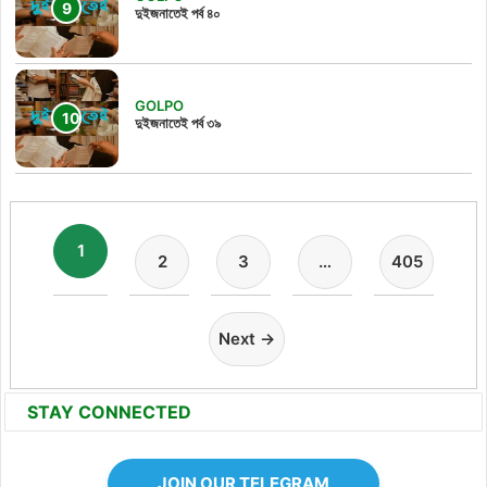
দুইজনাতেই পর্ব ৪০
GOLPO
দুইজনাতেই পর্ব ৩৯
1
2
3
…
405
Next →
STAY CONNECTED
JOIN OUR TELEGRAM