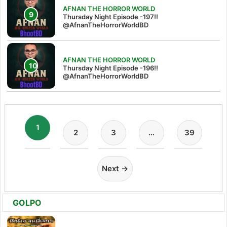
AFNAN THE HORROR WORLD
Thursday Night Episode -197!!‪
@AfnanTheHorrorWorldBD‬
AFNAN THE HORROR WORLD
Thursday Night Episode -196!!
@AfnanTheHorrorWorldBD
1
2
3
…
39
Next →
GOLPO