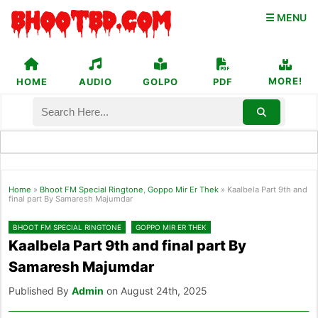
☰ MENU
MORE!
HOME
AUDIO
GOLPO
PDF
Home
»
Bhoot FM Special Ringtone
,
Goppo Mir Er Thek
»
Kaalbela Part 9th and
final part By Samaresh Majumdar
BHOOT FM SPECIAL RINGTONE
GOPPO MIR ER THEK
Kaalbela Part 9th and final part By
Samaresh Majumdar
Published By
Admin
on August 24th, 2025