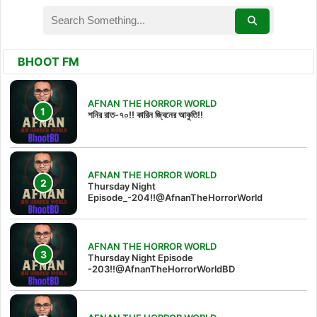
BHOOT FM
AFNAN THE HORROR WORLD
শনির রাত-৭০!! কারিন জ্বিনের আকুতি!!
AFNAN THE HORROR WORLD
Thursday Night
Episode_-204!!@AfnanTheHorrorWorld
AFNAN THE HORROR WORLD
Thursday Night Episode
-203!!@AfnanTheHorrorWorldBD