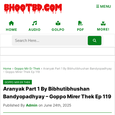
☰ MENU
MORE!
HOME
AUDIO
GOLPO
PDF
Home
»
Goppo Mir Er Thek
»
Aranyak Part 1 By Bibhutibhushan Bandyopadhyay
– Goppo Mirer Thek Ep 119
GOPPO MIR ER THEK
Aranyak Part 1 By Bibhutibhushan
Bandyopadhyay – Goppo Mirer Thek Ep 119
Published By
Admin
on June 24th, 2025