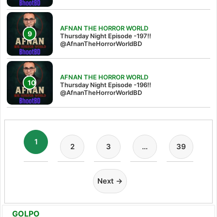
AFNAN THE HORROR WORLD
Thursday Night Episode -197!!‪
@AfnanTheHorrorWorldBD‬
AFNAN THE HORROR WORLD
Thursday Night Episode -196!!
@AfnanTheHorrorWorldBD
1
2
3
…
39
Next →
GOLPO