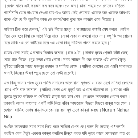
।দেখল মাত্র এই কয়জন কম করে হলেও ৫০ জন। ঢাকা শহরে ৫০ লোকের বাড়িতে
পার্সোনালি যেয়ে দাওয়াত দেওয়া তারপরও আবার সেই লোকেরা একেক জন একেক জায়গায়
থাকে এটা যে কি ঝুককির কাজ কে বলবে?বাবা বুঝে শুনে কাজটা ওকে দিয়েছে।
সাইমন ঠিক করে ফেলল,” এই দুই দিনের মধ্যে এ দাওয়াতের কাজটা শেষ করবে ।বাইক
নিয়ে বের হবে রিমা কে সাথে নিয়ে যাবে ।একা একা ও কখনো যাবে না। শুধু কি ওর বোনের
বিয়ে নাকি ওর তো ভাইয়ের বিয়ে ওর ওতো কিছু দায়িত্ব পালন করতে হবে।”
রাতের বেলা সবাই একসাথে ডিনারে বসেছে ।রাত ৯ টা ।সাদাফ নূরের প্লেটে কাঁটা বেছে
বেছে মাছ দিচ্ছে ।নুর লজ্জা পেয়ে গেলো।সবার সামনে কি শুরু করেছে এই লোক?মুগ্ধ
দৃষ্টিতে তাকিয়ে আছে ফজলুর রহমান ও সামিহা বেগম ।সামিহা বেগমের তো এমনি সাদাফতে
জামাই হিসেবে ভীষণ পছন্দ ছেলে তো লক্ষী ছেলেই।
এত কিছু জানার পরও নূরের প্রতি সাদাফের ভালোবাসা মুগ্ধতা ও যত্ন দেখে সামিহা বেগমের
চোখে পানি চলে আসলো ।সামিহা বেগম এক মুহূর্ত আর এখানে দাঁড়ালো না ।চোখের পানি
মুছতে মুছতে কাউকে না দেখিয়েই রান্না ঘরে চলে গেল ।নওরেন আফরোজ খেয়াল করল।
তরকারি আনার বাহানায় একটি বাটি নিয়ে নরিন আফরোজ পিছনে পিছনে রান্না ঘরে গেল ।
দেখলো সামিহা বেগম রান্নাঘরে কোনায় বসে মুখ চেপে কান্না করছে।Nurun Nahar
Nila
নওরিন আফরোজ সাথে সাথে গিয়ে ধরল সামিহা বেগম কে।বলল কি হয়েছে পা*গলামি
করছিস কেন ?তুই এরকম কান্না করছিস চিন্তা করত যদি নূরের কানে কোনভাবে যায় ওর