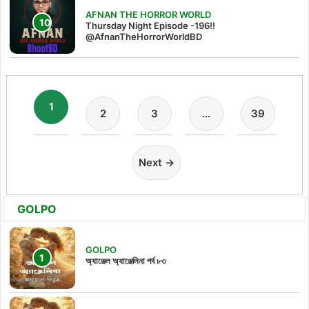
AFNAN THE HORROR WORLD
Thursday Night Episode -196!!
@AfnanTheHorrorWorldBD
1
2
3
…
39
Next →
GOLPO
GOLPO
অ্যাঞ্জেল অ্যাঞ্জেলিনা পর্ব ৮৩