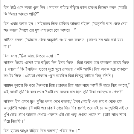
রিমা উঠে এসে দরজা খুলে দিল ।সায়মন বাহিরে দাঁড়িয়ে রইল তারপর জিজ্ঞেস করল ,”আমি
কি ভিতরে আসতে পারি?”
রিমা এবার অবাক হল ।সাইমনের দিকে তাকিয়ে জানতে চাইলো ,”অনুমতি কবে থেকে নেয়া
শুরু করলে ?আগে তো ধুপ ধাপ রুমে চলে আসতে ।”
সাইমন বললো ,”আজকে থেকে অনুমতি নেওয়া শুরু করলাম ।আগের মত আর করা যাবে
না।”
রিমা বলল ,”ঠিক আছে ভিতরে এসো ।”
সাইমন ভিতরে এসেই হাত বাড়িয়ে দিল রিমার দিকে ।রিমা অবাক হয়ে তাকালো হাতের দিকে
। বললো,” কি ?সাইমন হাতের মুঠো খুলে দেখালো একটি আংটি।রিমা অবাক হয়ে তাকালো
আংটির দিকে ।এটাতো দোকানে পছন্দ করেছিল রিমা কিন্তু কাউকে কিছু বলিনি।
সায়মন বুঝলো কি করে ?ভাবলো রিমা।তারপর রিমা সাথে সাথে আংটি টি হাতে নিয়ে বললো,”
এই আংটি তুমি কি করে পেলে ?এটা তো অনেক দাম ছিল তুমি টাকা কোত্থেকে পেলে?”
সাইমন রিমা চোখে মুখে খুশির ঝলক দেখে বললো,” টাকা পেয়েছি এক জায়গা থেকে তবে
অনুভূতিটা আমার ।টাকাটা পরে চাকরি পেয়ে দিয়ে দিব বলেছি তবে এই যে অনুভূতিটা এই যে
খুশি তোর চোখে আজকে দেখতে পারলাম এটা তো পড়ে দেখতে পেতাম না ।তাই সাথে সাথে
নিয়ে নিয়েছি।”
রিমা হাতের আঙুল বাড়িয়ে দিয়ে বললো,” পরিয়ে দাও ।”