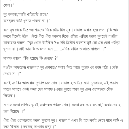
খোল।”
নুর বললো,”আমি খাটিয়েছি মানে?
অসম্ভব আমি খুলতে পারবো না ।”
বলে ঘুম থেকে উঠে ওয়াশরুমের দিকে দৌড় দিল নুর ।সাদাফ অবাক হয়ে গেল ।কি আর
করবে নিজেই উঠল ।উঠে ধীরে ধীরে দরজার দিকে এগিয়ে এগিয়ে দরজা খুলতেই নওরিন
আফরোজ বললো ,”ঘুম থেকে উঠেছিস ?ও সরি ডিস্টার্ব করলাম তুই তো এত বেলা পর্যন্ত
ঘুমাস না ।তাই আর কি ভাবলাম বলে …….এদিক ওদিক তাকাতে লাগলো ।”
সাদাফ বললো ,”কি হয়েছে কি দেখছো ?”
নওরিন আফরোজ বললেন,” নূর কোথায়? সবাই নিচে আছে নুরকে ওর রুমে পাঠা ।কেউ
দেখবে না ।”
বলেই নওরিন আফরোজ চুপচাপ চলে গেল ।সাদাফ হাত দিয়ে মাথা চুলকাচ্ছে এই প্রথম
মায়ের সামনে একটু লজ্জা পেল সাদাফ।এবার বুঝতে পারল নুর কেন ওয়াশরুমে দৌড়
দিয়েছে।
সাদাফ দরজা লাগিয়ে ঘুরেই ওয়াশরুম পর্যন্ত গেল। দরজা নক করে বললো,” এবার বের হ
চলে গিয়েছে ।”
ধীরে ধীরে ওয়াশরুমের দরজা খুললো নুর। বললো,” এখন কি হবে সবাই জেনে যাবে আমি এ
রুমে ছিলাম ।সবকিছু আপনার জন্য।”