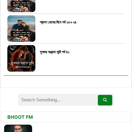
শ্রাবণ মেঘের দিনে পর্ব ২৩+২৪
সুখময় যন্ত্রনা তুমি পর্ব ৪১
BHOOT FM