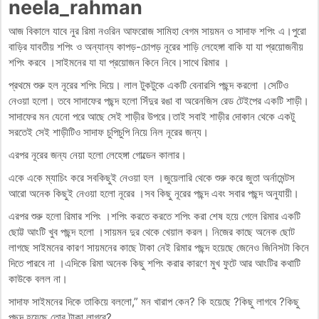
neela_rahman
আজ বিকালে যাবে নুর রিমা নওরিন আফরোজ সামিহা বেগম সায়মন ও সাদাফ শপিং এ।পুরো
বাড়ির যাবতীয় শপিং ও অন্যান্য কাপড়-চোপড় নূরের শাড়ি লেহেঙ্গা বাকি যা যা প্রয়োজনীয়
শপিং করবে ।সাইমনের যা যা প্রয়োজন কিনে নিবে।সাথে রিমার ।
প্রথমে শুরু হল নূরের শপিং দিয়ে। লাল টুকটুকে একটি বেনারসি পছন্দ করলো ।সেটিও
নেওয়া হলো। তবে সাদাফের পছন্দ হলো সিঁদুর রঙা বা অরেনজিস রেড টেইপের একটি শাড়ী।
সাদাফের মন যেনো পরে আছে সেই শাড়ীর উপরে।তাই সবাই শাড়ীর দোকান থেকে একটু
সরতেই সেই শাড়ীটিও সাদাফ চুপিচুপি নিয়ে নিল নূরের জন্য।
এরপর নূরের জন্য নেয়া হলো লেহেঙ্গা গোল্ডেন কালার।
একে একে ম্যাচিং করে সবকিছুই নেওয়া হল ।জুয়েলারি থেকে শুরু করে জুতা অর্নামেন্টস
আরো অনেক কিছুই নেওয়া হলো নূরের ।সব কিছু নূরের পছন্দ এবং সবার পছন্দ অনুযায়ী।
এরপর শুরু হলো রিমার শপিং ।শপিং করতে করতে শপিং করা শেষ হয়ে গেলে রিমার একটি
ছোট্ট আংটি খুব পছন্দ হলো ।সায়মন দুর থেকে খেয়াল করল। নিজের কাছে অনেক ছোট
লাগছে সাইমনের কারণ সায়মনের কাছে টাকা নেই রিমার পছন্দ হয়েছে জেনেও জিনিসটা কিনে
দিতে পারবে না ।এদিকে রিমা অনেক কিছু শপিং করার কারণে মুখ ফুটে আর আংটির কথাটি
কাউকে বলল না।
সাদাফ সাইমনের দিকে তাকিয়ে বললো,” মন খারাপ কেন? কি হয়েছে ?কিছু লাগবে ?কিছু
পছন্দ হয়েছে তোর টাকা লাগবে?