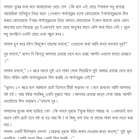
সাদাফ নুরের কথা শুনে ভাবাচ্যাকা খেয়ে গেল ।কি বলে এই মেয়ে ?সাদাফ শুধু বলেছে
আমেরিকা হানিমুনে নিয়ে যাবে ।সেখানে গার্লফ্রেন্ড হলো কোত্থেকে ?গার্লফ্রেন্ডকে মিস
করবে কোত্থেকে ?আর গার্লফ্রেন্ডকে নিয়ে আসবে কোত্থেকে ?কোন জায়গা থেকে কোন
জায়গায় চলে গিয়েছে নূর ?এজন্যই বলে মেয়ে মানুষের কানে বেশি কথা দিতে নেই। ভুলে
শুধু বলেছিল একটা মেয়ে ওকে পছন্দ করে।
সাদাফ চুপ করে রইল কিছুক্ষণ তারপর বললো,” এতগুলো কথা আমি কখন বললাম নূর?”
নুর বললো,” বলেন নি কিন্তু আপনার চেহারা দেখে মনে হচ্ছে আপনি এগুলো বলতে চাচ্ছেন
।”
সাদাফ বললো,” ১৭ বছর বয়সে তুই এত পাকা পেকে গিয়েছিস তুই আমার চেহারা দেখে বলে
দিতে পারিস আমি গার্লফ্রেন্ডকে মিস করছি যে গার্লফ্রেন্ড নেই?”
“ভুলেও ১৭ বছর বলে আমাকে ছোট হিসেবে ট্রিট করবেন না ।মনে রাখবেন আমি আপনার
বউ হই। আর বউরা সবকিছু এমনি বুঝতে পারে ।আপনার চেহারা মধ্যে লেখা আছে আপনি
মেয়েটাকে মিস করছেন।”বললো নুর।
সাদাফের মুখের ভাষা হারিয়ে গেল ।কি বলবে নূরকে ?বুঝে উঠতে পারছে না ।এজন্যই বলে
বয়সে বেশি ছোট হলে বউ যা হয় আর কি ! না কিছু বলা যায় না তাদের পাকা কথা সহ্য করা
যায়।
সাদাফ একটি দীর্ঘশ্বাস ফেলল ।তারপর নূরকে উচিৎ জবাব দেওয়ার জন্য বললো,” তুই ভুল
বুঝেছিস ।আমি অন্য কিছু একটা মিস করছি ।”