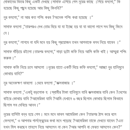
দোকানের ভিতর কিছু একটা দেখছে।সাদাফ এগিয়ে গেল নূরের কাছে ।গিয়ে বললো,” কি
হয়েছে কিছু পছন্দ হয়েছে আর কিছু কিনবি?”
নুর বললো,” না আর কত শপিং করব ?অনেক শপিং করা হয়েছে ।”
সাদাফ বললো ,”তারপরও দেখ তোর বিয়ে যা যা ইচ্ছে হয় যা যা ভালো লাগে সব কিছু কিনে
নে।
নুর বললো,” লাগবে না যদি মনে হয় কিছু প্রয়োজন তখন আপনাকে বলব নিয়ে যাবেন ।”
সাদাফ দাঁড়িয়ে রইলো।তারপর বললো,” দাড়া দুটো কফি নিয়ে আসি কফি খাই। আম্মুরা শপিং
করুক।”
সাদাফ কফি নিয়ে চলে আসলো ।নূরের হাতে একটি দিয়ে কফি বললো,” আচ্ছা নুর হানিমুনে
কোথায় যাবি?”
নুর অনেকক্ষণ ভাবলো ।ভেবে বললো ,”কক্সবাজার ।”
সাদাফ বললো ,”একটু বড়লোক হ ।স্বামীর টাকা হানিমুনে যাবি কক্সবাজার যাবি কেন ?দেশের
বাইরে কোথায় যাবি ?আমেরিকা যাবি ?আমি যেখানে ৬ বছর ছিলাম কোথায় ছিলাম কিভাবে
ছিলাম সব দেখিয়ে আনব।”
নূরের হাসিটা বন্ধ হয়ে গেল। মনে মনে ভাবল আমেরিকা কেন ?তারপর ঠাস করে বলে
ফেললো,” ও আপনার গার্লফ্রেন্ডের কথা মনে পড়েছে ?আমেরিকা তাকে দেখতে যাবেন ?এত
যখন মিস করছেন তাহলে নিয়ে আসলেন না কেন ?আর আপনি বা ফেরত আসলেন কেন?”