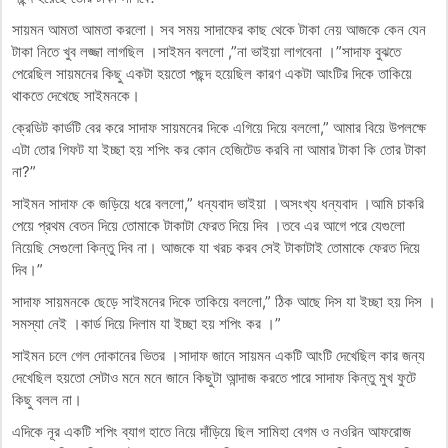
সায়মন আমতা আমতা করলো। সব সময় সাদাফের কাছ থেকে টাকা নেয় আজকে কেন যেন
টাকা নিতে খুব লজ্জা লাগছিল ।সাইমন বললো ,”না ভাইয়া লাগবেনা ।”সাদাফ বুঝতে
পেরেছিল সায়মনের কিছু একটা হয়তো পছন্দ হয়েছিল কারণ একটা আংটির দিকে তাকিয়ে
থাকতে দেখেছে সাইমনকে।
ক্রেডিট কার্ডটি বের করে সাদাফ সায়মনের দিকে এগিয়ে দিয়ে বললো,” আমার বিয়ে উপলক্ষে
এটা তোর গিফট যা ইচ্ছা হয় শপিং কর কোন হেজিটেড করবি না আমার টাকা কি তোর টাকা
না?”
সাইমন সাদাফ কে জড়িয়ে ধরে বললো,” ধন্যবাদ ভাইয়া ।অসংখ্য ধন্যবাদ ।আমি চাকরি
পেয়ে প্রথম বেতন দিয়ে তোমাকে টাকাটা ফেরত দিয়ে দিব ।তবে এর আগে পরে যেগুলো
নিয়েছি সেগুলো কিন্তু দিব না। আজকে যা খরচ করব সেই টাকাটাই তোমাকে ফেরত দিয়ে
দিব।”
সাদাফ সায়মনকে ছেড়ে সাইমনের দিকে তাকিয়ে বললো,” ঠিক আছে দিস যা ইচ্ছা হয় দিস ।
সমস্যা নেই ।কার্ড দিয়ে দিলাম যা ইচ্ছা হয় শপিং কর ।”
সাইমন চলে গেল দোকানের ভিতর ।সাদাফ জানে সায়মন একটি আংটি দেখেছিল কার জন্য
দেখেছিল হয়তো সেটাও মনে মনে জানে কিছুটা আন্দাজ করতে পারে সাদাফ কিন্তু মুখ ফুটে
কিছু বলল না।
এদিকে নূর একটি শপিং ব্যাগ হাতে নিয়ে দাঁড়িয়ে ছিল সামিহা বেগম ও নওরিন আফরোজ