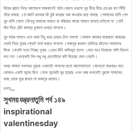
বিয়ের প্ল্যান নিয়ে আলোচনা মাঝখানেই হঠাৎ খেয়াল করলো নূর ধীরে ধীরে চো
রের মত সিঁড়ি
দিয়ে নামছে ।না জানি রাতভর কি চু
রি করেছে ধরা খাওয়ার ভয়ে নামছে ।সাদাফের হাসি পেল
খুব হাসি পেলো।কিন্তু বাবাদের সামনে বা পরিবারে কারো সামনে হাসতে চাইলো না ।তাই
দাঁত দিয়ে ঠোট কামড়ে চুপচাপ দেখতে লাগলো।
নুর সবার সামনে এসে মাথা নিচু করে চেয়ার টেনে বসলো ।সাদাফ কাজের মাঝখানে খাবারের
প্লেট নিয়ে নূরের প্লেটে সার্ভ করতে লাগলো ।ফজলুর রহমান তাকিয়ে রইলেন সাদাফের
দিকে ।কতটা যত্ন নিচ্ছে নূরের ।দেখে উনি অভিভূত হলেন ।মনে মনে নিজেকে গালি দিলেন
কত শত ।কয়েকটা দিন শুধু শুধু ছেলেটাকে কষ্ট দিয়েছে মেনে নেয়নি।
অথচ সাদাফ সবসময় নুরকে এভাবেই পাগলের মতো ভালোবাসতো ।জানতো তারপরও মনে
কোথাও একটা সন্দেহ ছিল ।যাক সন্দেহটা দূর হয়েছে এখন আর কখনোই নুরকে সাদাফের
কাছ থেকে দূরে রাখবে না ফজলুর রহমান।
চলবে
__
সুখময়
যন্ত্রনা
তুমি পর্ব ১৪৯
inspirational
valentinesday