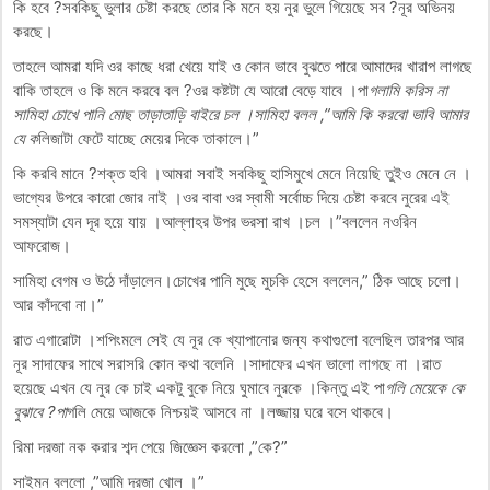
কি হবে ?সবকিছু ভুলার চেষ্টা করছে তোর কি মনে হয় নুর ভুলে গিয়েছে সব ?নূর অভিনয়
করছে।
তাহলে আমরা যদি ওর কাছে ধরা খেয়ে যাই ও কোন ভাবে বুঝতে পারে আমাদের খারাপ লাগছে
বাকি তাহলে ও কি মনে করবে বল ?ওর কষ্টটা যে আরো বেড়ে যাবে ।পা
গলামি করিস না
সামিহা চোখে পানি মোছ তাড়াতাড়ি বাইরে চল ।সামিহা বলল ,”আমি কি করবো ভাবি আমার
যে ক
লিজাটা ফেটে যাচ্ছে মেয়ের দিকে তাকালে।”
কি করবি মানে ?শক্ত হবি ।আমরা সবাই সবকিছু হাসিমুখে মেনে নিয়েছি তুইও মেনে নে ।
ভাগ্যের উপরে কারো জোর নাই ।ওর বাবা ওর স্বামী সর্বোচ্চ দিয়ে চেষ্টা করবে নুরের এই
সমস্যাটা যেন দূর হয়ে যায় ।আল্লাহর উপর ভরসা রাখ ।চল ।”বললেন নওরিন
আফরোজ।
সামিহা বেগম ও উঠে দাঁড়ালেন।চোখের পানি মুছে মুচকি হেসে বললেন,” ঠিক আছে চলো।
আর কাঁদবো না।”
রাত এগারোটা ।শপিংমলে সেই যে নূর কে খ্যাপানোর জন্য কথাগুলো বলেছিল তারপর আর
নূর সাদাফের সাথে সরাসরি কোন কথা বলেনি ।সাদাফের এখন ভালো লাগছে না ।রাত
হয়েছে এখন যে নুর কে চাই একটু বুকে নিয়ে ঘুমাবে নুরকে ।কিন্তু এই পা
গলি মেয়েকে কে
বুঝাবে ?পা
গলি মেয়ে আজকে নিশ্চয়ই আসবে না ।লজ্জায় ঘরে বসে থাকবে।
রিমা দরজা নক করার শব্দ পেয়ে জিজ্ঞেস করলো ,”কে?”
সাইমন বললো ,”আমি দরজা খোল ।”