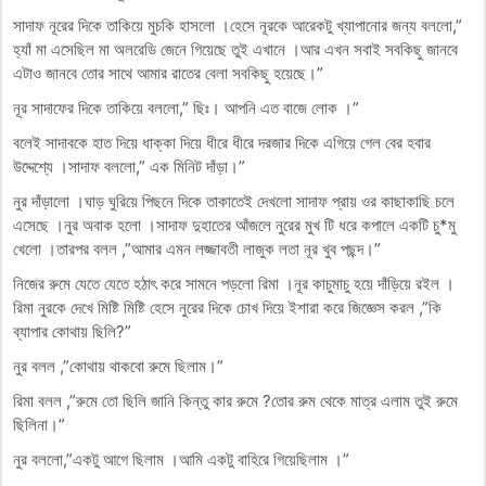
সাদাফ নূরের দিকে তাকিয়ে মুচকি হাসলো ।হেসে নূরকে আরেকটু খ্যাপানোর জন্য বললো,”
হ্যাঁ মা এসেছিল মা অলরেডি জেনে গিয়েছে তুই এখানে ।আর এখন সবাই সবকিছু জানবে
এটাও জানবে তোর সাথে আমার রাতের বেলা সবকিছু হয়েছে।”
নূর সাদাফের দিকে তাকিয়ে বললো,” ছিঃ। আপনি এত বাজে লোক ।”
বলেই সাদাবকে হাত দিয়ে ধাক্কা দিয়ে ধীরে ধীরে দরজার দিকে এগিয়ে গেল বের হবার
উদ্দেশ্যে ।সাদাফ বললো,” এক মিনিট দাঁড়া।”
নুর দাঁড়ালো ।ঘাড় ঘুরিয়ে পিছনে দিকে তাকাতেই দেখলো সাদাফ প্রায় ওর কাছাকাছি চলে
এসেছে ।নুর অবাক হলো ।সাদাফ দুহাতের আঁজলে নুরের মুখ টি ধরে কপালে একটি চু*মু
খেলো ।তারপর বলল ,”আমার এমন লজ্জাবতী লাজুক লতা নূর খুব পছন্দ।”
নিজের রুমে যেতে যেতে হঠাৎ করে সামনে পড়লো রিমা ।নূর কাচুমাচু হয়ে দাঁড়িয়ে রইল ।
রিমা নুরকে দেখে মিষ্টি মিষ্টি হেসে নুরের দিকে চোখ দিয়ে ইশারা করে জিজ্ঞেস করল ,”কি
ব্যাপার কোথায় ছিলি?”
নুর বলল ,”কোথায় থাকবো রুমে ছিলাম।”
রিমা বলল ,”রুমে তো ছিলি জানি কিন্তু কার রুমে ?তোর রুম থেকে মাত্র এলাম তুই রুমে
ছিলিনা।”
নুর বললো,”একটু আগে ছিলাম ।আমি একটু বাহিরে গিয়েছিলাম ।”