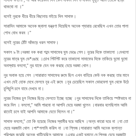
থাকবো না ।”
বলেই নূরকে ধীরে ধীরে বিছানায় শুইয়ে দিল সাদাফ।
সারাদিন আমাকে অনেক জ্বালা যন্ত্রণা দিয়েছিস অনেক প্যারায় রেখেছিস এখন তোর পালা
শোধ বোধ করব ।”
বলেই নূরের ঠোঁট আঁকড়ে ধরল সাদাফ।
সকাল ৯ টা।দরজা নক করা শব্দে সাদাফের ঘুম ভেঙে গেল। নূরের দিকে তাকালো ।দেখলো
নূরের মাত্র ঘুম ভে*ঙেছে ।চোখ পিটপিট করে তাকালো সাদাফের দিকে তাকিয়ে ঘুমো ঘুমো
অবস্থায় বললো,” নূর যাকে যেন নক করছে যেয়ে দরজা খোল।
নুর অবাক হয়ে গেল ।সারারাত সাদাফের রুমে ছিল এখন বাহিরে কেউ নক করছে তার মানে
এখন যেই হোক দেখে ফেলবে নূর এই রুমে ।নূর চেয়েছিল সকাল ভোরবেলা ঘুম থেকে উঠে
চুপিচুপি চলে যাবে দেখবে না।
নুরের নিজের চুল নিজের ছিড়ে ফেলতে ইচ্ছে হচ্ছে ।নুর সাদাফের দিকে তাকিয়ে স্পষ্টভাবে না
করে দিল । বললো,” আমি পারবো না আপনি যেয়ে দরজা খুলেন ।বারবার বলেছিলাম আমি
রাতেই চলে যাই আপনি আমাকে যেতে দিলেন না।”
সাদাফ বললো,” তো কি হয়েছে নিজের স্বামীর ঘরে আছিস ।অন্য কারো ঘরে না ।যা তো
যেয়ে দরজাটা খোল ।পা*গলামি করিস না ।যা প্লিজ।সারারাত আমি অনেক ক্লান্ত
পরিশ্রম করেছি অনেক খাটিয়েছিস আমাকে ।এবার একটু ঘুমাতে দে প্লিজ যেয়ে দরজাটা