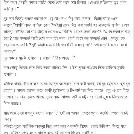
রিমা বলল ,”আমি সকাল আটটা থেকে তোর রুমে শুয়ে ছিলাম ।দেখতে চাচ্ছিলাম তুই কখন
আসিস ।”
নুর আর কিছুই বলতে পারলো না ।চুপচাপ মাথা নিচু করে ফেলল ।রিমার কাছে এসে
বললো,”পাগলি লজ্জা পাচ্ছিস কেন ?ভাইয়া তোর বিয়ে করা স্বামী হয় থাকতেই পারিস ।আর
তাছাড়া দুইদিন তো তার বাড়িতে থেকেও এসেছিলি ।তখন লজ্জা লাগেনি ?এখন লজ্জা লাগছে
কেন? আর সম্পর্কে আমি তোর ননদ হই ননদ ।হ্যাঁ বয়সে বড় সম্পর্কে বোন ।মাত্র এক
বছর বড় তাতে কি ?তুই আমাকে ননদ হিসেবে ট্রিট করবি। আমি তোকে ভাবি বলে ডাকবো
কেমন?”
নুর লজ্জায় মুচকি হাসলো । বললো,” ঠিক আছে ।”
বলে দৌড়ে নিজের রুমে গিয়ে দরজা লাগিয়ে দিল ।রিমা নূরের যাওয়ার দিকে তাকিয়ে মুচকি
হাসলো।
এদিকে খাবার টেবিলে বসে বিয়ের সমস্ত আয়োজন নিয়ে কথা বলছে ফজলুর রহমান ও হুমায়ুন
রহমান। সাদাফ গোসল করে একটি ট্রাউজার ও টি-শার্ট পরে নিচে নামছে ।নূর এখনো নিচে
নামেনি ।সাদাফ বুঝতে পারছে নুরের লজ্জা লাগছে তাই একটু সময় দিলো নূরকে নিজে থেকে
নিচে নামার।
সাদাফকে দেখে ফজলুর রহমান বললেন,” হ্যাঁ বস আমরা এভাবে প্লান করেছি এগুলো একটু
দেখ।”
বাড়িতে নূরের শারীরিক অবস্থা নিয়ে কথা বলে একদমই নিষেধ ।তাই চিকিৎসা বিষয়ে যত
কথা অফিসে গিয়ে বলবে সাদাফ এভাবেই জানিয়ে দিয়েছে সবাইকে।