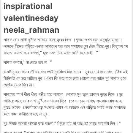
inspirational
valentinesday
neela_rahman
সাদাফ ঘোর লাগা দৃষ্টিতে তাকিয়ে আছে নূরের দিকে ।নুরের কেমন যেন অনুভূতি হচ্ছে ।
আজকে নিজের বাড়িতে এভাবে সাদাফের ঘরে বসে সাদাফের চুল টেনে দিচ্ছে নুর।কিছুক্ষণ পর
আমতা আমতা করে বললো,” চুলে তেল দিয়ে এখন আমি রুমে যাই ।”
সাদাফ বললো,” না যেতে হবে না।”
বলেই নূরের কোমর পেঁচিয়ে ধরে পেটে মুখ গুঁজে দিল সাদাব ।নূর যেন থ হয়ে গেল ।ঠিক এই
জিনিসটা কে ভয় পাচ্ছিল নুর ।এখন কি করে যাবে রুমে।ভালো করে জানে নুর সাদাফ ওকে
মোটেও যেতে দিবে না।
সাদাফের স্পর্শ ধীরে ধীরে গভীর হতে লাগলো ।সাদাফ মুখ তুলে তাকাল নুরের দিকে ।নূর
তাকিয়ে আছে ঘোর লাগা দৃষ্টিতে সাদাফের দিকে ।কেমন যেন লাগছে সংকোচ বোধ হচ্ছে
নূরের অনেক ।সবচাইতে বড় সংকোচ এটাই যে আজকে এই বাড়িতে সবাই আছে সাদাফের
রুমে লজ্জা কাটাতে পারছে না নূর।
নুর আবার আমতা আমতা করে বললো,” প্লিজ যাই না আর তো মাত্র কয়েকটা দিন ।”
সাদাফ বললো ,”না আর কয়েকটা দিন কেন একটা দিন ও একটা মুহূর্ত আমি তোকে ছাড়া