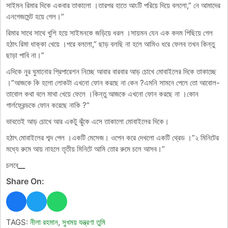
সাইমন রিমার দিকে একবার তাকালো ।তারপর হাতে আংটি পরিয়ে দিয়ে বললো,” নে আমাদের
এনগেজমেন্ট হয়ে গেল।”
রিমার সাথে সাথে খুশি হয়ে সাইমনকে জড়িয়ে ধরল ।সায়মন যেন এক কদম পিছিয়ে গেল
হঠাৎ রিমা ধাক্কা খেয়ে ।পরে বললো,” ছাড় বলছি না হলে আমিও ধরে ফেলব তখন কিন্তু
ছাড়া পাবি না।”
এদিকে নুর ঘুমানোর প্রিপারেশন নিচ্ছে আবার বারবার আড় চোখে মোবাইলের দিকে তাকাচ্ছে
।”আজকে কি হলো লোকটা এখনো ফোন করছে না কেন ?এমনি সামনে পেলে তো আবোল-
তাবোল কথা বলে মাথা খেয়ে ফেলে ।কিন্তু আজকে এখনো ফোন করছে না ।কোন
গার্লফ্রেন্ডকে ফোন করেছে নাকি ?”
ভাবতেই আড় চোখে আর একটু ঝুঁকে এসে তাকালো মোবাইলের দিকে।
হঠাৎ মোবাইলের শব্দ পেল ।একটি মেসেজ। ওপেন করে দেখলো একটি থ্রেড ।”২ মিনিটের
মধ্যে রুমে আয় নাহলে তৃতীয় মিনিটে আমি তোর রুমে চলে আসব।”
চলবে
__
Share On:
TAGS:
নীলা রহমান
,
সুখময় যন্ত্রণা তুমি