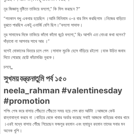
নূর জিজ্ঞাসু দৃষ্টিতে তাকিয়ে বললো,” কি মিস করছেন ?”
“গতকাল শুধু একবার হয়েছিল ।আমি মিনিমাম ৩-৪ বার মিস করছিলাম ।নিজের বাড়িতে
বুঝতে পারছিস একটু এনার্জি বেশি ছিল।”বললো সাদাফ।
নূর সাদাফের দিকে তাকিয়ে কাঁদো কাঁদো কন্ঠে বললো,” ছিঃ আপনি এত নোংরা কথা বলেন?
দাঁড়াবো না আপনার সাথে আর ।”
বলেই দোকানের ভিতরে চলে গেল ।সাদাফ মুচকি হেসে দাঁড়িয়ে রইলো ।যাক উচিত জবাব
দিতে পেরেছে ছোট্ট কাঁচামরিচ নূরকে।
চলবে
_
সুখময়
যন্ত্রনা
তুমি পর্ব ১৫০
neela_rahman #valentinesday
#promotion
শপিং শেষ করে বাসায় পৌঁছতে পৌঁছতে সময় হয়ে গেল রাত আটটা ।আজকে কেউ
রান্নাবান্না করবে না ।বাহিরে থেকে খাবার অর্ডার করেছে সবাই আজকে বাহিরের খাবার খাবে
।এরই মধ্যে বাসায় পৌঁছে গিয়েছেন ফজলুর রহমান এবং হুমায়ুন রহমান তাদের সবার মন
অনেক খুশি।