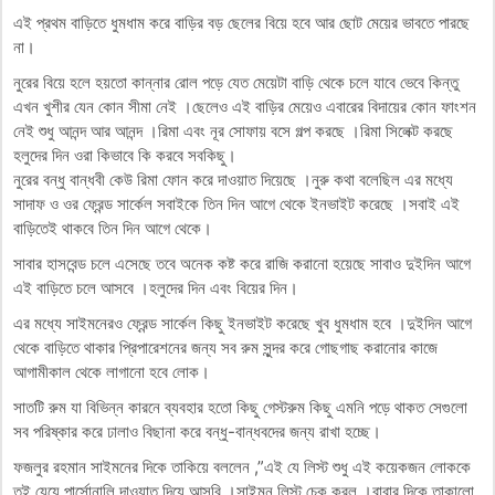
এই প্রথম বাড়িতে ধুমধাম করে বাড়ির বড় ছেলের বিয়ে হবে আর ছোট মেয়ের ভাবতে পারছে
না।
নুরের বিয়ে হলে হয়তো কান্নার রোল পড়ে যেত মেয়েটা বাড়ি থেকে চলে যাবে ভেবে কিন্তু
এখন খুশীর যেন কোন সীমা নেই ।ছেলেও এই বাড়ির মেয়েও এবারের বিদায়ের কোন ফাংশন
নেই শুধু আনন্দ আর আনন্দ ।রিমা এবং নূর সোফায় বসে গল্প করছে ।রিমা সিলেক্ট করছে
হলুদের দিন ওরা কিভাবে কি করবে সবকিছু।
নুরের বন্ধু বান্ধবী কেউ রিমা ফোন করে দাওয়াত দিয়েছে ।নুরু কথা বলেছিল এর মধ্যে
সাদাফ ও ওর ফ্রেন্ড সার্কেল সবাইকে তিন দিন আগে থেকে ইনভাইট করেছে ।সবাই এই
বাড়িতেই থাকবে তিন দিন আগে থেকে।
সাবার হাসবেন্ড চলে এসেছে তবে অনেক কষ্ট করে রাজি করানো হয়েছে সাবাও দুইদিন আগে
এই বাড়িতে চলে আসবে ।হলুদের দিন এবং বিয়ের দিন।
এর মধ্যে সাইমনেরও ফ্রেন্ড সার্কেল কিছু ইনভাইট করেছে খুব ধুমধাম হবে ।দুইদিন আগে
থেকে বাড়িতে থাকার প্রিপারেশনের জন্য সব রুম সুন্দর করে গোছগাছ করানোর কাজে
আগামীকাল থেকে লাগানো হবে লোক।
সাতটি রুম যা বিভিন্ন কারনে ব্যবহার হতো কিছু গেস্টরুম কিছু এমনি পড়ে থাকত সেগুলো
সব পরিষ্কার করে ঢালাও বিছানা করে বন্ধু-বান্ধবদের জন্য রাখা হচ্ছে।
ফজলুর রহমান সাইমনের দিকে তাকিয়ে বললেন ,”এই যে লিস্ট শুধু এই কয়েকজন লোককে
তুই যেয়ে পার্সোনালি দাওয়াত দিয়ে আসবি ।সাইমন লিস্ট চেক করল ।বাবার দিকে তাকালো