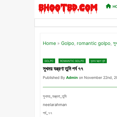
H
Home
»
Golpo
,
romantic golpo
,
সুখ
GOLPO
ROMANTIC GOLPO
সুখময় যন্ত্রণা তুমি
সুখময় যন্ত্রণা তুমি পর্ব ৭৭
Published By
Admin
on November 22nd, 2
সুখময়_যন্ত্রনা_তুমি
neelarahman
পর্ব_৭৭