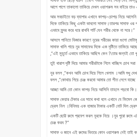
সাদাফ হাফ ছেড়ে বাঁচল ।বেশি গভীরতা নেই সিঁড়ি নেই কিন্ত
আশে পাশে তাকালো তাকিয়ে দেখল ওয়াশরুম সব বাইরে তাও
আর সবচাইতে বড় ব্যাপার এখানে কাপড়-চোপড় নিয়ে আসেনি এ
দিকে তাকিয়ে কিছু একটা ভাবলো সাদাফ।তারপর সাদাফ ওর গায়ের
এভাবে সুন্দর করে ধরে রাখবি শার্ট যেন শরীর থেকে না সরে।”
আসলে পানিতে ভিজার কারণে নূরের শরীরের কায়া গুলো মোটামু
সাদাফ খালি গায়ে নুর সাদাফের দিকে এক দৃষ্টিতে তাকিয়ে 
,”এই মুহূর্তে এভাবে তাকিয়ে আছিস কেন ?তোর জন্যই তো 
তুই খারাপ দৃষ্টি দিয়ে আমার শরীরটাকে গিলে খাচ্ছিস চোখ সর
নুর বলল ,”কখন আমি চোখ দিয়ে গিলে খেলাম ।আমি শুধু দেখ
বলল ,”কোথায় গিয়ে চেঞ্জ করবো আমার তো শীত লেগে যাচ্ছে
আচ্ছা আমি তো কোন কাপড় নিয়ে আসিনি তাহলে পড়বো কি
সাদাফ কেয়ার টেকার এর সাথে কথা বলে এখানে যে ফিমেল কে
ড্রেস নিল ।বিনিময় এক হাজার টাকার একটি নোট দিল ড্রেস
একটি ছোট্ট রুমে প্রবেশ করল নূরকে নিয়ে ।নুর পুরো রুমে
চেঞ্জ করব ?”
সাদাফ ও জানে এই রুমের ভিতরে কোন ওয়াশরুম নেই তাই বলল