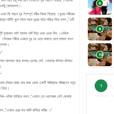
ু মাটি দিয়ে উঁচু করা ছিল সেখানেই নুর পিছলে পড়েছে ।তারপর
 একটু খোলামেলা।
খন কি পড়বে নূর ?সম্পূর্ণ শরীর ভিজে গিয়েছে ।নুরের শরীরের
 শার্টটা খুলে সাথে সাথে নূরের গায়ে পরিয়ে দিয়ে বলল ,”এটি
টি দৃশ্যমান তাই সাদাফ শার্ট দিয়ে ওকে ঢেকে দিল ।এদিকে
আছে ।নিজের শরীরে এভাবে নুর কে চেয়ে থাকতে দেখে সাদাফ বলল
খুললাম।
া।”
লাম আপনার গায়ে কাপড়-চোপড় নেই ।তারপর কাঁপতে কাঁপতে
।
।”
য়ার টেকার আছে তার কাছ থেকে একটি পরিষ্কার পরিচ্ছন্ন নতুন
1
 নিয়ে।
 এদিক-ওদিক তাকিয়ে বলল ,”এখানে তো ওয়াশরুম নেই কোথায়
 ,”এখানে চেঞ্জ কর আমি বাহিরে যাচ্ছি ।”