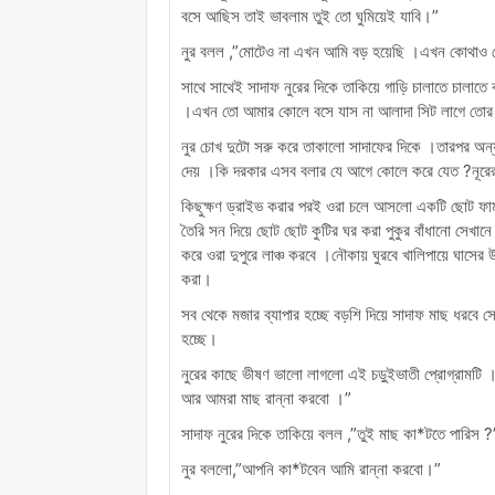
বসে আছিস তাই ভাবলাম তুই তো ঘুমিয়েই যাবি।”
নুর বলল ,”মোটেও না এখন আমি বড় হয়েছি ।এখন কোথাও গ
সাথে সাথেই সাদাফ নুরের দিকে তাকিয়ে গাড়ি চালাতে চালা
।এখন তো আমার কোলে বসে যাস না আলাদা সিট লাগে তো
নুর চোখ দুটো সরু করে তাকালো সাদাফের দিকে ।তারপর অন্য
দেয় ।কি দরকার এসব বলার যে আগে কোলে করে যেত ?নূরের ব
কিছুক্ষণ ড্রাইভ করার পরই ওরা চলে আসলো একটি ছোট ফার্ম 
তৈরি সন দিয়ে ছোট ছোট কুটির ঘর করা পুকুর বাঁধানো সেখানে
করে ওরা দুপুরে লাঞ্চ করবে ।নৌকায় ঘুরবে খালিপায়ে ঘাসে
করা।
সব থেকে মজার ব্যাপার হচ্ছে বড়শি দিয়ে সাদাফ মাছ ধরবে স
হচ্ছে।
নুরের কাছে ভীষণ ভালো লাগলো এই চড়ুইভাতী প্রোগ্রামটি 
আর আমরা মাছ রান্না করবো ।”
সাদাফ নুরের দিকে তাকিয়ে বলল ,”তুই মাছ কা*টতে পারিস ?
নুর বললো,”আপনি কা*টবেন আমি রান্না করবো।”