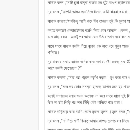
সাদাফ বলল ,”মাটি চুলা রান্না করতে হয় তুই আগুন জ্বালাতে
নুর বলল ,”আপনি আগুন জ্বালিয়ে দিবেন আমি রান্না করবো 
সাদাফ বললো,”সবকিছু আমি করে দিব তাহলে তুই কি চুলার প
বলতে বলতেই কেয়ারটেকার বড়শি নিয়ে চলে আসলো ।বলল 
বসে মাছ ধরুন ।একটু পর আরো রোদ উঠবে তখন আর বসে মা
সাথে সাথে সাদাফ বড়শি নিয়ে নূরের এক হাত ধরে পুকুর পাড়
পানিতে।
নুর বারবার মাথায় এদিক ওদিক করে দেখার চেষ্টা করছে মাছ
আগে বড়শি ফেলেছেন ?”
সাদাফ বললো ,”মাছ ধরা পড়লে বড়শি নড়বে। চুপ করে বসে
নুর বলল ,”মনে হয় কোন সমস্যা হয়েছে আপনি মনে হয় পার
বলেই সাদাফের বলার জন্য অপেক্ষা না করে সাথে সাথে দুই স
ছিল না দুই শিড়ি পর আর সিঁড়ি নেই পানিতে পড়ে যাবে।
সাদাফ তড়িঘড়ি করে বরশি ফেলে নূরকে তুলল ।তুলে বলল ,”ক
নুর বলল ,”না নিচে মাটি কিন্তু আমার কাপড় চোপড় সব ভিজে