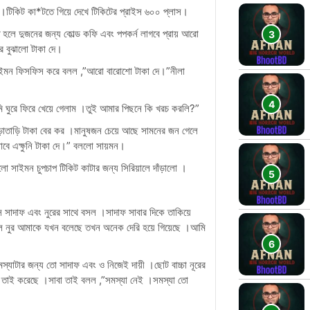
মন ।টিকিট কা*টতে গিয়ে দেখে টিকিটের প্রাইস ৬০০ প্লাস।
ে হলে দুজনের জন্য কোল্ড কফি এবং পপকর্ন লাগবে প্রায় আরো
 বুঝালো টাকা দে।
?সাইমন ফিসফিস করে বলল ,”আরো বারোশো টাকা দে।”নীলা
ি ঘুরে ফিরে খেয়ে গেলাম ।তুই আমার পিছনে কি খরচ করলি?”
াতাড়ি টাকা বের কর ।মানুষজন চেয়ে আছে সামনের জন গেলে
যাবে এক্ষুনি টাকা দে।” বললো সায়মন।
ালো সাইমন চুপচাপ টিকিট কাটার জন্য সিরিয়ালে দাঁড়ালো ।
সে সাদাফ এবং নুরের সাথে বসল ।সাদাফ সাবার দিকে তাকিয়ে
ছিল নুর আমাকে যখন বলেছে তখন অনেক দেরি হয়ে গিয়েছে ।আমি
মস্যাটার জন্য তো সাদাফ এবং ও নিজেই দায়ী ।ছোট বাচ্চা নূরের
ছে তাই করেছে ।সাবা তাই বলল ,”সমস্যা নেই ।সমস্যা তো