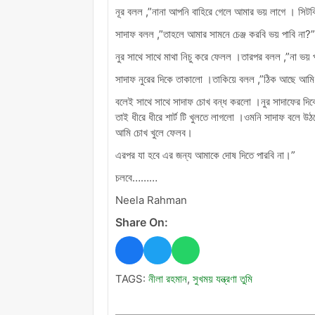
নূর বলল ,”নানা আপনি বাহিরে গেলে আমার ভয় লাগে । সিট
সাদাফ বলল ,”তাহলে আমার সামনে চেঞ্জ করবি ভয় পাবি না?”
নুর সাথে সাথে মাথা নিচু করে ফেলল ।তারপর বলল ,”না ভয় 
সাদাফ নুরের দিকে তাকালো ।তাকিয়ে বলল ,”ঠিক আছে আমি চ
বলেই সাথে সাথে সাদাফ চোখ বন্ধ করলো ।নুর সাদাফের দিক
তাই ধীরে ধীরে শার্ট টি খুলতে লাগলো ।ওমনি সাদাফ বলে উঠল
আমি চোখ খুলে ফেলব।
এরপর যা হবে এর জন্য আমাকে দোষ দিতে পারবি না।”
চলবে………
Neela Rahman
Share On:
TAGS:
নীলা রহমান
,
সুখময় যন্ত্রণা তুমি