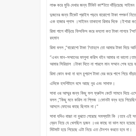
লাঞ্চ করে মুভি দেখার জন্য টিকিট কা*টতে দাঁড়িয়েছে সাই
দুজনের জন্য টিকেট প্রাইস পড়বে বারোশো টাকা পপকর্ন নিত
এক হাজার প্লাস ।সাইমন তাকালো রিমার দিকে ।ইশারা করে
রিমা পাশে দাঁড়িয়ে ফিসফিস করে বললো কত টাকা লাগবে 
রহমান
রিমা বলল ,”বারোশো টাকা ?তাহলে তো আমার টাকা দিয়ে আম
“এখন মান-সম্মানের ফালুদা করিস বইন আমার না ভালো।তাড়
আমার সিরিয়াল ।টাকা দিতে না পারলে মান সম্মান শেষ হয়ে 
রিমা কোন কথা না বলে চুপচাপ টাকা বের করে পাশে গিয়ে দাঁড়
এদিকে হসপিটালে বসে আছে নূর এবং সাদাফ।
সাবা ওর আম্মুর জন্য কিছু ফল ফ্রুটস কেটে সামনে দিয়ে এ
বলল ,”কিছু মনে করিস না প্লিজ ।ফোনটা বন্ধ হয়ে গিয়ে
আসলে ফোনের কাছে ছিলাম না।”
সাবা যদিও বাচ্চা না বুঝতে পেরেছে সমস্যাটা কি ।তবে এই স
ব্রেন নিয়ে যে খেলছিল দুজন ।ওর কাছে যা ভাল মনে হয়ে
মিটমাট হয়ে গিয়েছে এটা নিয়ে এত টেনশন করতে হবে না।