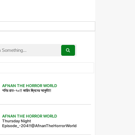
AFNAN THE HORROR WORLD
শনির রাত-৭০!! কারিন জ্বিনের আকুতি!!
AFNAN THE HORROR WORLD
Thursday Night
Episode_-204!!@AfnanTheHorrorWorld