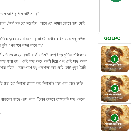
েলে আমি ঘুমিয়ে যাই না ।”
তে বলল ,”হ্যাঁ বড় তো হয়েছিস।আগে তো আমার কোলে বসে যেতি
র।”
GOLPO
দিকে ঘুরে চেয়ে থাকলো ।লোকটা কথায় কথায় ওকে শুধু ল*জ্জা
ুঝি এসব শুনে লজ্জা লাগে না?
হাউসের মধ্যে ।এই ফার্ম হাউসটা সম্পূর্ণ প্রাকৃতিক পরিবেশের
 মাছ পালা হয় ।সেই মাছ ধরবে বড়শি দিয়ে এবং সেই মাছ রান্না
র উপরে হাটবে। আশেপাশে শুধু গাছপালা আর ছোট ছোট পুকুর তৈরি
েই মাছ ওরা নিজেরা রান্না করে নিজেরাই খাবে যেন চড়ুই ভাতি
।সাদাফের কাছে এসে বলল ,”চলুন তাহলে তাড়াতাড়ি মাছ ধরবেন
”