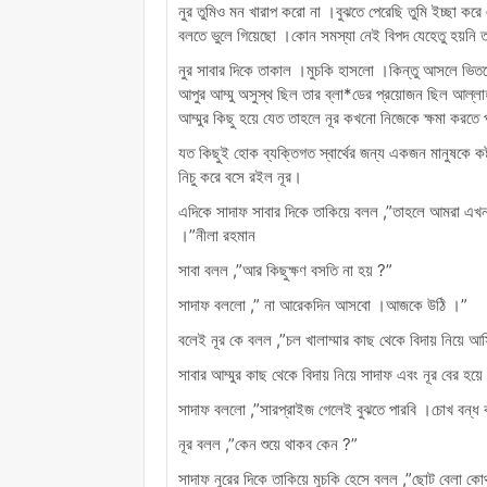
নুর তুমিও মন খারাপ করো না ।বুঝতে পেরেছি তুমি ইচ্ছা 
বলতে ভুলে গিয়েছো ।কোন সমস্যা নেই বিপদ যেহেতু হয়নি
নুর সাবার দিকে তাকাল ।মুচকি হাসলো ।কিন্তু আসলে ভি
আপুর আম্মু অসুস্থ ছিল তার ব্লা*ডের প্রয়োজন ছিল আল্
আম্মুর কিছু হয়ে যেত তাহলে নূর কখনো নিজেকে ক্ষমা করতে
যত কিছুই হোক ব্যক্তিগত স্বার্থের জন্য একজন মানুষকে কষ
নিচু করে বসে রইল নূর।
এদিকে সাদাফ সাবার দিকে তাকিয়ে বলল ,”তাহলে আমরা এখন 
।”নীলা রহমান
সাবা বলল ,”আর কিছুক্ষণ বসতি না হয় ?”
সাদাফ বললো ,” না আরেকদিন আসবো ।আজকে উঠি ।”
বলেই নূর কে বলল ,”চল খালাম্মার কাছ থেকে বিদায় নিয়ে 
সাবার আম্মুর কাছ থেকে বিদায় নিয়ে সাদাফ এবং নূর বের হয
সাদাফ বললো ,”সারপ্রাইজ গেলেই বুঝতে পারবি ।চোখ বন্ধ 
নূর বলল ,”কেন শুয়ে থাকব কেন ?”
সাদাফ নুরের দিকে তাকিয়ে মুচকি হেসে বলল ,”ছোট বেলা ক