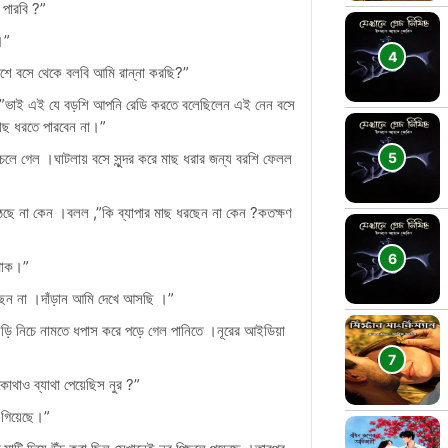
 পারবি ?”
।”
াশে বসে থেকে বলবি আমি রান্না করছি?”
,”ভাই এই যে বড়শি আপনি রেডি করতে বলেছিলেন এই নেন বসে
ছ ধরতে পারবেন না।”
ে চলে গেল ।ঘাটলায় বসে সুন্দর করে মাছ ধরার জন্য বরশি ফেলল
 উঠছে না কেন ।বলল ,”কি ব্যাপার মাছ ধরছেন না কেন ?কতক্ষণ
 থাক।”
ছেন না ।দাঁড়ান আমি দেখে আসছি ।”
িড়ি নিচে নামতে ধপাস করে পড়ে গেল পানিতে ।নূরের আইডিয়া
োথাও ব্যাথা পেয়েছিস নুর ?”
 গিয়েছে।”