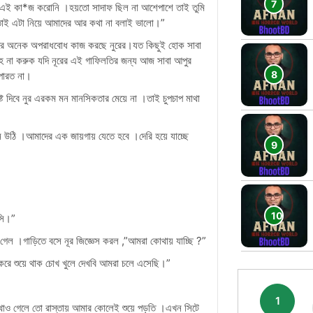
করে এই কা*জ করোনি ।হয়তো সাদাফ ছিল না আশেপাশে তাই তুমি
 তাই এটা নিয়ে আমাদের আর কথা না বলাই ভালো।”
তরে অনেক অপরাধবোধ কাজ করছে নুরের।যত কিছুই হোক সাবা
লাহ না করুক যদি নূরের এই গাফিলতির জন্য আজ সাবা আপুর
 পারত না।
্ট দিবে নুর এরকম মন মানসিকতার মেয়ে না ।তাই চুপচাপ মাথা
উঠি ।আমাদের এক জায়গায় যেতে হবে ।দেরি হয়ে যাচ্ছে
আসি।”
়ে গেল ।গাড়িতে বসে নূর জিজ্ঞেস করল ,”আমরা কোথায় যাচ্ছি ?”
করে শুয়ে থাক চোখ খুলে দেখবি আমরা চলে এসেছি।”
1
োথাও গেলে তো রাস্তায় আমার কোলেই শুয়ে পড়তি ।এখন সিটে