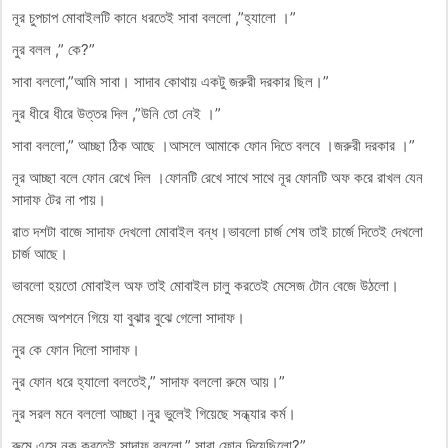
নূর চুপচাপ মোবাইলটি কানে ধরতেই সাবা বললো ,”হ্যালো ।”
নুর বলল ,” কে?”
সাবা বললো,”আমি সাবা। সাদাব কোথায় একটু জরুরী দরকার ছিল।”
নুর ধীরে ধীরে উত্তর দিল ,”উনি তো নেই ।”
সাবা বললো,” আচ্ছা ঠিক আছে ।আসলে আমাকে ফোন দিতে বলবে ।জরুরী দরকার ।”
নূর আচ্ছা বলে ফোন রেখে দিল ।ফোনটি রেখে সাথে সাথে নূর ফোনটি অফ করে রাখল যেন
সাদাফ টের না পায়।
রাত দশটা বাজে সাদাফ দেখলো মোবাইল বন্ধ।ভাবলো চার্জ শেষ তাই চার্জে দিতেই দেখলো
চার্জ আছে।
ভাবলো হয়তো মোবাইল অফ তাই মোবাইল চালু করতেই মেসেজ টোন বেজে উঠলো।
মেসেজ অপশনে গিয়ে যা বুঝার বুঝে গেলো সাদাফ।
নুর কে ফোন দিলো সাদাফ।
নুর ফোন ধরে হ্যালো বলতেই,” সাদাফ বললো রুমে আয়।”
নুর সরল মনে বললো আচ্ছা।নুর ভুলেই গিয়েছে সন্ধ্যার কর্ম।
রুমে এসে নক করতেই সাদাফ বললো,” সাবা ফোন দিয়েছিলো?”