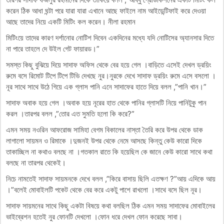
করেন ঠিক আধা ঘন্টা পরে যারা যারা এখানে আছে ফাইলে নাম আইডেন্টিফাই করে দেওয়া
আছে তাদের নিয়ে একটি মিটিং কল করেন। নীলা রহমান
মিটিংয়ে তাদের কারণ দর্শানোর নোটিশ দিবেন একদিনের মধ্যে যদি নোটিসের অ্যানসার দিতে
না পারে তাহলে দে উইল গেট ফায়ারড।”
সমস্ত কিছু বুঝিয়ে দিয়ে সাদাফ অফিস থেকে বের হয়ে গেল ।বাড়িতে এসেই দেখল ড্রয়িং
রুমে বসে রিমোট টিপে টিপে টিভি দেখছে নুর।নুরকে দেখে সাদাফ ড্রয়িং রুমে এসে বসলো ।
নূর সাথে সাথে উঠে গিয়ে এক গ্লাস পানি এনে সাদাফের হাতে দিয়ে বলল ,”পানি খান।”
সাদাফ অবাক হয়ে গেল ।অবাক হয়ে নূরের হাত থেকে পানির গ্লাসটি নিয়ে পানিটুকু পান
করল ।তারপর বলল ,”তোর এত সুমতি হলো কি করে?”
এমন সময় নওরিন আফরোজ সামিহা বেগম বিকালের নাস্তা তৈরি করে উপর থেকে ডাক
লাগালো সায়মন ও রিমাকে ।দুজনই উপর থেকে নেমে আসছে কিন্তু কেউ কারো দিকে
তাকাচ্ছিল না কথাও বলছে না ।গতকাল রাতে কি হয়েছিল কে জানে কেউ কারো সাথে কথা
বলছে না তারপর থেকেই।
নিচে নামতেই সাদাফ সায়মনকে দেখে বলল ,”কিরে বাসায় ছিলি এতক্ষণ ?”আয় এদিকে আয়
।”বলেই মোবাইলটি পকেট থেকে বের করে একটু পাশে রাখলো ।সাথে বসে ছিল নূর।
সাদাফ সায়মনের সাথে কিছু একটা বিষয়ে কথা বলছিল ঠিক এমন সময় সাদাফের মোবাইলের
ভাইব্রেশন হতেই নুর ফোনটি দেখলো ।ফোন ধরে দেখল ফোন করেছে সাবা।