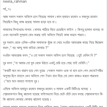
neela_rahman
পর্ব_৭১
আজ সকাল সকাল অফিসে চলে গিয়েছে সাদাফ।কাল হুমায়ন রহমান ও ফজলুর রহমান
গিয়েছিল কিছু কাজ রয়েছে সাদাফ ছাড়া হবে না।
সাদাফের সিগনেচার লাগবে ।বাসায় পাঠিয়ে দিতে চেয়েছিল ফাইল । কিন্তু ছাদাফ বলেছে না
এখন অনেকটা সুস্থতা বোধ করছে তাই অফিসে গিয়েই কাজ করতে পারবে।
নুর সকাল থেকে এদিক-ওদিক সাদাফকে খুঁজে না পেয়ে নওরিন আফরোজ কাছে গিয়ে জিজ্ঞেস
করল ,” বড় আম্মু সাদা ভাইয়া কোথায় ?”
নওরিন আফরোজ বলল ,”ও তো সকাল সকাল অফিস চলে গিয়েছে ।তুই দেখিস নি ?”
নুর বলল ,”না আমার তো ঘুম থেকে উঠতে একটু দেরি হয়ে গেছে তাই দেখিনি।”
“কথাটি শুনে মন খারাপ হয়ে গেল নূরের ।সকাল সকাল ওকে না বলে চলে গেল কেনো?শরীর
অসুস্থ ছিল তাহলে কেন অফিসে গেল ?ডান হাত দিয়ে তো কোন কাজও করতে পারবেনা
।”মনে মনে ভাবতে লাগলো নুর।
এদিকে অফিসে হুমায়ুন রহমান ফজলুর রহমান ও সাদাফ একটি মিটিংয়ে বসেছে ।
প্রোডাকশনে কিছু ঝামেলা হয়েছে ফাইলগুলো নিয়ে ঘেটে ঘেঁটে দেখে বলছে প্রোডাকশনে কি
কি ঝামেলা কোথায় কোথায় ঝামেলা হয়েছে।
তারপর সাদাফ ফজলুর রহমানের দিকে তাকিয়ে বলল ,”আব্বু প্রোডাকশনের একটি মিটিং কল