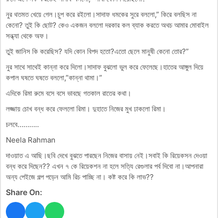
নুর থতমত খেয়ে গেল।চুপ করে রইলো।সাদাফ ধমকের সুরে বললো,” কিরে বলছিস না
কেনো? তুই কি ছোট? কেও একজন বললো দরকার কল ব্যাক করতে অথচ আমার মোবাইল
সন্ধ্যা থেকে অফ।
তুই জানিস কি করেছিস? যদি কোন বিপদ হতো?এতো ছেলে মানুষী কেনো তোর?”
নুর সাথে সাথেই কান্না করে দিলো।সাদাফ বুঝলো ভুল করে ফেলেছে।হাতের আঙ্গুল দিয়ে
কপাল ঘষতে ঘষতে বললো,”কান্না থামা।”
এদিকে রিমা রুমে বসে বসে ভাবছে গতকাল রাতের কথা।
লজ্জায় চোখ বন্ধ করে ফেললো রিমা। দুহাতে নিজের মুখ ঢাকলো রিমা।
চলবে………..
Neela Rahman
দাওয়াত এ আছি।ছবি দেখে বুঝতে পারছেন নিজের বাসায় নেই।সবাই কি রিয়েকসন দেওয়া
বন্ধ করে দিছেন?? এখন ৭ কে রিয়েকশন না হলে সত্যি রেগুলার পর্ব দিবো না।আপনারা
অন্য পেইজে গল্প পড়েন আমি রিচ পাচ্ছি না। কষ্ট করে কি লাভ??
Share On: