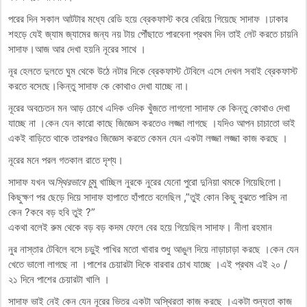
পরের দিন সকাল আটটার মধ্যে রেডি হয়ে ব্রেকফাস্ট করে বেরিয়ে গিয়েছে সাদাফ ।ঢাকার
শহড়ে যেই জ্যাম জ্যামের জন্য নয় টায় পৌঁছাতে পারবেনা প্রথম দিন তাই লেট করতে চায়নি
সাদাফ।আজ আর দেখা হয়নি নূরের সাথে ।
নূর হেলতে দুলতে ঘুম থেকে উঠে নটার দিকে ব্রেকফাস্ট টেবিলে এসে দেখল সবাই ব্রেকফাস্ট
করতে বসেছে।কিন্তু সাদাফ কে কোথাও দেখা যাচ্ছে না।
নূরের অবচেতন মন আড় চোখে এদিক ওদিক খুঁজতে লাগলো সাদাফ কে কিন্তু কোথাও দেখা
যাচ্ছে না ।কেন যেন কারো কাছে জিজ্ঞেস করতেও লজ্জা লাগছে ।যদিও আপন চাচাতো ভাই
একই বাড়িতে থাকে তারপরও জিজ্ঞেস করতে কেমন যেন একটা লজ্জা লজ্জা কাজ করছে ।
নূরের মনে পরল গতকাল রাতে দৃশ্য।
সাদাফ যখন অ
স্থিরভাবে চু
মু খাচ্ছিল নুরকে নুরের যেনো পুরো দুনিয়া থমকে গিয়েছিলো।
কিছুক্ষণ পর ছেড়ে দিয়ে সাদাফ হাপাতে হাঁপাতে বলেছিল ,”তুই কোন কিছু বুঝতে পারিস না
কেন ?কবে বড় হবি তুই ?”
একথা বলেই রুম থেকে বড় বড় কদম ফেলে বের হয়ে গিয়েছিল সাদাফ। নীলা রহমান
নুর নাস্তার টেবিলে বসে চড়ুই পাখির মতো খাবার শুধু আঙুল দিয়ে নাড়াচাড়া করছে ।কেন যেন
খেতে ভালো লাগছে না ।পাশের চেয়ারটা দিকে বারবার চোখ যাচ্ছে ।এই প্রথম এই ২০ /
২১ দিনে পাশের চেয়ারটা খালি ।
সাদাফ ভাই নেই কেন যেন নূরের ভিতর একটা অস্থিরতা কাজ করছে ।একটা শুন্যতা কাজ