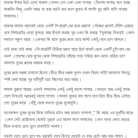
তারপর উপরে উঠে এলো সাদাফ।কেমন যেন একা একা লাগছে ।নিঃসঙ্গ লাগছে মনে হচ্ছে
সারাদিন কিছু একটা আছে যা করা হয়নি যার ফলে বুকের বাঁ পাশটা খুব খালি খালি লাগছে
সাদাফের।
তারপর সাদাফ প্যাকেট থেকে একটি সি
গারেট বের করে ধরালো ।নিজের রুমেই টেবিল চেয়ারে
বসে সি
গারেটের ধোয়া ফুকছে আর চিন্তা করছে নুর এখন কি করছে ?ঘুমাচ্ছে নিশ্চয়ই ।কাল
সকালে স্কুল আছে ।একবার কি যাবে নূরের রুমে যেয়ে জাস্ট একটু দেখে চলে আসবে।
যেই ভাবা সেই কাজ ।সি
গারেটটি নিভিয়ে দ্রুত পায়ে উঠে পকেট থেকে একটি চুইংগাম বের
করল ।তারপর খেয়ে মুখের থেকে সি
গারেটের ধোঁয়ার গন্ধ সরিয়ে রুম থেকে বেরিয়ে চলে
আসলো নূরের রুমের দরজার কাছে।
নূরের রুমে দরজা চাপানো ছিলো।ধীরে ধীরে দরজা খুলল দেখল ড্রিম লাইট জালানো কিন্তু
স্পষ্ট দেখা যাচ্ছে নুর গুটিসুটি হয়ে বিছানায় শুয়ে আছে।
সাদাফ বুঝতে পারছে এখনই সাদাফের একটু একটু ভালো লাগছে ।তাহলে আর একটু কাছে
গেলে নিশ্চয়ই আরেকটু ভালো লাগবে ।সাদাফ বুকের বাম পাশে হাত দিয়ে ধীরে ধীরে এগিয়ে
গেল নূরের কাছে ।হাঁটু ভেঙ্গে বসলো নূরের মুখোমুখি।
অনেকক্ষন নুরের মুখের দিকে তাকিয়ে রইল আর ভাবতে লাগলো ,” কি আছে এর মুখটির মাঝে
।কেন সেই ছোট্টবেলা থেকেই নূরকে এত ভালো লাগে সাদাফের ।কেন অন্য কোন মেয়ের
দিকে কখনো চোখ তুলে তাকাইনি সাদাফ।
যখনই দেখে চোখ তুলে শুধু নূরকেই দেখে কিন্তু মেয়েটা যে বড্ড ছোট আর বড্ড নাদান ।