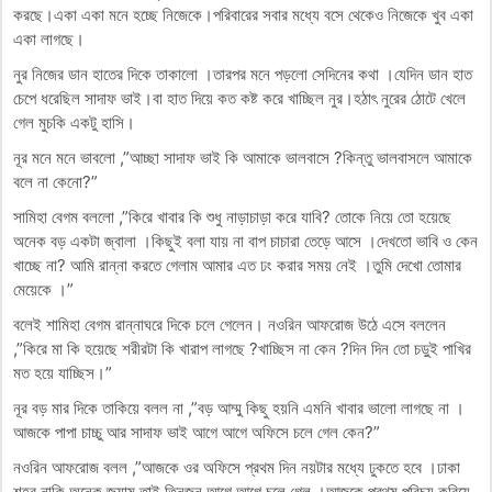
করছে।একা একা মনে হচ্ছে নিজেকে।পরিবারের সবার মধ্যে বসে থেকেও নিজেকে খুব একা
একা লাগছে।
নুর নিজের ডান হাতের দিকে তাকালো ।তারপর মনে পড়লো সেদিনের কথা ।যেদিন ডান হাত
চেপে ধরেছিল সাদাফ ভাই।বা হাত দিয়ে কত কষ্ট করে খাচ্ছিল নুর।হঠাৎ নুরের ঠোটে খেলে
গেল মুচকি একটু হাসি।
নূর মনে মনে ভাবলো ,”আচ্ছা সাদাফ ভাই কি আমাকে ভালবাসে ?কিন্তু ভালবাসলে আমাকে
বলে না কেনো?”
সামিহা বেগম বললো ,”কিরে খাবার কি শুধু নাড়াচাড়া করে যাবি? তোকে নিয়ে তো হয়েছে
অনেক বড় একটা জ্বালা ।কিছুই বলা যায় না বাপ চাচারা তেড়ে আসে ।দেখতো ভাবি ও কেন
খাচ্ছে না? আমি রান্না করতে গেলাম আমার এত ঢং করার সময় নেই ।তুমি দেখো তোমার
মেয়েকে ।”
বলেই শামিহা বেগম রান্নাঘরে দিকে চলে গেলেন। নওরিন আফরোজ উঠে এসে বললেন
,”কিরে মা কি হয়েছে শরীরটা কি খারাপ লাগছে ?খাচ্ছিস না কেন ?দিন দিন তো চড়ুই পাখির
মত হয়ে যাচ্ছিস।”
নূর বড় মার দিকে তাকিয়ে বলল না ,”বড় আম্মু কিছু হয়নি এমনি খাবার ভালো লাগছে না ।
আজকে পাপা চাচ্চু আর সাদাফ ভাই আগে আগে অফিসে চলে গেল কেন?”
নওরিন আফরোজ বলল ,”আজকে ওর অফিসে প্রথম দিন নয়টার মধ্যে ঢুকতে হবে ।ঢাকা
শহর নাকি অনেক জ্যাম তাই তিনজন আগে আগে চলে গেল ।আজকে প্রথম পরিচয় করিয়ে