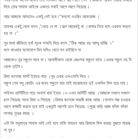
দিবে তোর সাদাফ ভাইকে এজন্য সবাই আগে আগে গিয়েছে।
আর আজকে আসতেও একটু লেট হবে।”বললো নওরিন আফরোজ ।
তারপর একটু থেমে বলল ,”খেয়ে নে মা ।অল্প আরেকটু খা ।খাবার নিয়ে বসে এরকম করতে
হয় না ।”
নুর মাথা ঝাঁকিয়ে হ্যাঁ সূচক সম্মতি দিয়ে বলল ,”ঠিক আছে বড় আম্মু খাচ্ছি ।”
বলে খাওয়ায় মনোযোগ দিল যদিও খেতে মন চাইছিল না
আজকেও নূর স্কুলে যাবে না। আগামীকাল থেকে রেগুলার স্কুলে যাবে ।ওদের স্কুল নয় টা
থেকে দুইটা।
রিমা কলেজে ফার্স্ট ইয়ারে পড়ে ।নূর এবার এসএসসি দিবে ।
স্কুল শেষ শুধু কোচিং এর জন্য স্কুলে যায় তাই মাঝেমধ্যে দুই একদিন মিস হয়ে যায়।
সাইমন ভার্সিটিতে পড়ে অনার্স থার্ড ইয়ার ।ও এখন ভার্সিটি আছে ।আজকে সকাল সকাল
চলে গিয়েছে সাথে রিমা ও গিয়েছে ।রিমার কলেজে জরুরী কাজ আছে ।ক্লাস শুরু হওয়ার
আগে কাজটি করতে হবে তাই একঘন্টা আগেই চলে গিয়েছে ।পুরো বাড়ি আজ ফাঁকা ফাঁকা
লাগছে নূরের কাছে ।
এটা কি শুধুমাত্র সাদাফ ভাই নেই বলে নাকি সায়মন আর রিমাকে মিস করছে বুঝতে পারছে
না নুর।