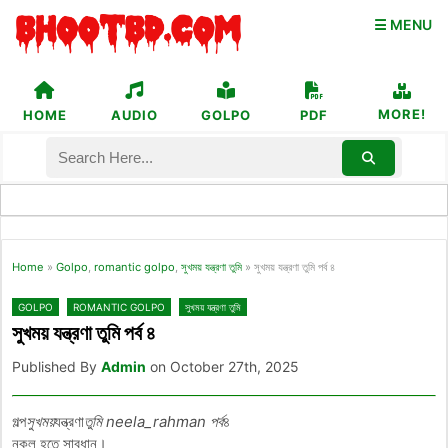
☰ MENU
MORE!
HOME
AUDIO
GOLPO
PDF
Home
»
Golpo
,
romantic golpo
,
সুখময় যন্ত্রণা তুমি
»
সুখময় যন্ত্রণা তুমি পর্ব ৪
GOLPO
ROMANTIC GOLPO
সুখময় যন্ত্রণা তুমি
সুখময় যন্ত্রণা তুমি পর্ব ৪
Published By
Admin
on October 27th, 2025
গল্প
সুখময়
যন্ত্রণা
তুমি neela_rahman পর্ব
৪
নকল হতে সাবধান।