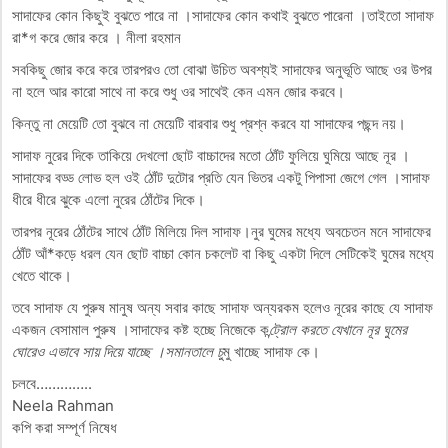
সাদাফের কোন কিছুই বুঝতে পারে না ।সাদাফের কোন কথাই বুঝতে পারেনা ।তাইতো সাদাফ
রা*গ করে জোর করে । নীলা রহমান
সবকিছু জোর করে করে তারপরও তো বোঝা উচিত অবশ্যই সাদাফের অনুভূতি আছে ওর উপর
না হলে আর কারো সাথে না করে শুধু ওর সাথেই কেন এমন জোর করবে।
কিন্তু না মেয়েটি তো বুঝবে না মেয়েটি বারবার শুধু প্রশ্ন করবে যা সাদাফের পছন্দ নয়।
সাদাফ নুরের দিকে তাকিয়ে দেখলো ছোট বাচ্চাদের মতো ঠোঁট ফুলিয়ে ঘুমিয়ে আছে নূর ।
সাদাফের বড্ড লোভ হল ওই ঠোঁট দুটোর প্রতি যেন ভিতর একটু পিপাসা জেগে গেল ।সাদাফ
ধীরে ধীরে ঝুকে এলো নুরের ঠোঁটের দিকে।
তারপর নূরের ঠোঁটের সাথে ঠোঁট মিলিয়ে দিল সাদাফ।নুর ঘুমের মধ্যে অবচেতন মনে সাদাফের
ঠোঁট আঁ*কড়ে ধরল যেন ছোট বাচ্চা কোন চকলেট বা কিছু একটা দিলে সেটিকেই ঘুমের মধ্যে
খেতে থাকে।
তবে সাদাফ যে পুরুষ মানুষ অন্য সবার কাছে সাদাফ অন্যরকম হলেও নূরের কাছে যে সাদাফ
একজন বেসামাল পুরুষ ।সাদাফের কষ্ট হচ্ছে নিজেকে ক
ন্ট্রোল করতে যেখানে নূর ঘুমের
ঘোরেও এভাবে সায় দিয়ে যাচ্ছে ।সমানতালে চু
মু খাচ্ছে সাদাফ কে।
চলবে…………..
Neela Rahman
কপি করা সম্পূর্ণ নিষেধ