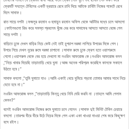
ফ্রেমটি সযত্নে টেবিলের একটি ড্রয়ারে রেখে চাবি দিয়ে আটকে চাবিটা নিজের পকেটে রেখে
দিলে সাদাফ।
রাত সাড়ে দশটা ।ফজলুর রহমান ও হুমায়ুন রহমান অফিস থেকে আটটার মধ্যে চলে আসলো
।ফাইলগুলো রিড করে সমস্ত প্রবলেম খুঁজে বের করে সাদাফের আসতে আসতে বেজে গেল
সাড়ে দশটা ।
বাড়িতে ঢুকে দেখল বাড়ির নিচে কেউ নেই তাই চুপচাপ দরজা লাগিয়ে উপরের দিকে গেল।
উপরে গিয়ে দেখল নুরের রুমে দরজা চাপানো ।সাদাফ রুমে ঢুকে ফ্রেশ হতে ওয়াশরুমে
গেলো।ওয়াশরুম থেকে বের হয়ে দেখলো মা নওরিন আফরোজ কে।নওরিন আফরোজ বলল
,”নিচে খাবার দিয়েছি তাড়াতাড়ি খেয়ে ঘুমা ।আজ অনেক পরিশ্রম করেছিস কালকে সকালে
উঠতে হবে।”
সাদাফ বললো ,”তুমি ঘুমাতে যাও ।আমি একাই খেয়ে ঘুমিয়ে পড়বো তোমার আমার সাথে নিচে
যেতে হবে না।”
নওরিন আফরোজ বলল ,”তাড়াতাড়ি কিন্তু খেয়ে নিবি দেরি করবি না ।তাহলে আমি গেলাম
কেমন?”
বলেই নওরিন আফরোজ নিজের রুমে ঘুমাতে চলে গেলেন ।সাদাফ দুই মিনিট টেবিল চেয়ারে
বসলো ।তারপর ধীরে ধীরে উঠে নিচের দিকে গেল একা একা খাওয়া দাওয়া শেষ করে কিছুক্ষণ
বসে রইল।