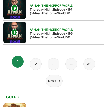
AFNAN THE HORROR WORLD
Thursday Night Episode -197!!‪
@AfnanTheHorrorWorldBD‬
AFNAN THE HORROR WORLD
Thursday Night Episode -196!!
@AfnanTheHorrorWorldBD
1
2
3
…
39
Next →
GOLPO