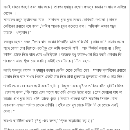
সবাই সাদরে গ্রহণ করল সাদাফকে। তারপর হুমায়ুন রহমান ফজলুর রহমান ও সাদাফ এগিয়ে
গেলেন ।
সাদাফের নতুন ক্যাবিনের দিকে ।সাদাবকে ঘুরে ঘুরে নিজের কেবিনটি দেখালো ।সাদাফ
কেবিনের চেয়ারে বসে বলল ,”নাইস অনেক সুন্দর করেছো বাবা। অফিসটা আমার পছন্দ
হয়েছে। ধন্যবাদ।”
ফজলুর রহমান বলল ,”তোর বাবা করেনি ডিজাইন আমি করিয়েছি ।আমি জানি আমার ছেলে
পছন্দ কেমন চাচা হিসেবে এত টুকু তো আমি করতেই পারি ।আর ডিস্টার্ব করবো না ।কিছু
ফাইল তোকে দিয়ে যাবে তোর এসিস্ট্যান্ট ।আজকে শুধু ফাইলগুলো রিড করবি কোথায় কি
প্রবলেম আছে খুঁজে বের করবি। এটাই তোর টাস্ক।”নীলা রহমান
বলেই ফজলুর রহমান ও হুমায়ুন রহমান কেবিন থেকে বেরিয়ে গেল ।সাদাফ ক্যাবিনের চেয়ারে
হেলান দিয়ে বসে মাথার পিছনে একটি হাত দিয়ে মাথা চুলকাতে চুলকাতে পকেট এ হাত দিল।
পকেট থেকে বের করল ছোট্ট একটি ছবি । কিছুক্ষণ এক দৃষ্টিতে তাকিয়ে রইল ছবিটির দিকে
।তারপর বলল ,”কি আছে তোর মধ্যে যত দেখি দেখতে ইচ্ছে করে ।চোখ ফেরানো যায় না ।
আমার চোখ ঘুরে ফিরে খালি তোকে খুজে ।কিভাবে থাকবো আমি সারাদিন !সকাল থেকে
একবারও এখনো পর্যন্ত তোকে দেখিনি ।তুইও তো ঘুম থেকে উঠিস নি যে তোকে একটু
দেখব।”
তারপর ছবিটিতে একটি চু*মু খেয়ে বলল,” প্লিজ তাড়াতাড়ি বড় হ।”
টেবিলের সামনে যে ফ্রেমটা রাখা আছে ফটো ফ্রেম সেটি খুলে ওই ছবিটি সেট করল করে