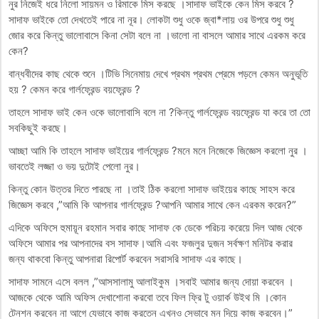
নুর নিজেই ধরে নিলো সায়মন ও রিমাকে মিস করছে ।সাদাফ ভাইকে কেন মিস করবে ?
সাদাফ ভাইকে তো দেখতেই পারে না নূর। লোকটা শুধু ওকে জ্বা*লায় ওর উপরে শুধু শুধু
জোর করে কিন্তু ভালোবাসে কিনা সেটা বলে না ।ভালো না বাসলে আমার সাথে এরকম করে
কেন?
বান্ধবীদের কাছ থেকে শুনে ।টিভি সিনেমায় দেখে প্রথম প্রথম প্রেমে পড়লে কেমন অনুভূতি
হয় ? কেমন করে গার্লফ্রেন্ড বয়ফ্রেন্ড ?
তাহলে সাদাফ ভাই কেন ওকে ভালোবাসি বলে না ?কিন্তু গার্লফ্রেন্ড বয়ফ্রেন্ড যা করে তা তো
সবকিছুই করছে।
আচ্ছা আমি কি তাহলে সাদাফ ভাইয়ের গার্লফ্রেন্ড ?মনে মনে নিজেকে জিজ্ঞেস করলো নুর ।
ভাবতেই লজ্জা ও ভয় দুটোই পেলো নুর।
কিন্তু কোন উত্তর দিতে পারছে না ।তাই ঠিক করলো সাদাফ ভাইয়ের কাছে সাহস করে
জিজ্ঞেস করবে ,”আমি কি আপনার গার্লফ্রেন্ড ?আপনি আমার সাথে কেন এরকম করেন?”
এদিকে অফিসে হুমায়ূন রহমান সবার কাছে সাদাফ কে ডেকে পরিচয় করেয়ে দিল আজ থেকে
অফিসে আমার পর আপনাদের বস সাদাফ।আমি এবং ফজলুর দুজন সর্বক্ষণ মনিটর করার
জন্য থাকবো কিন্তু আপনারা রিপোর্ট করবেন সরাসরি সাদাফ এর কাছে।
সাদাফ সামনে এসে বলল ,”আসসালামু আলাইকুম ।সবাই আমার জন্য দোয়া করবেন ।
আজকে থেকে আমি অফিস দেখাশোনা করবো তবে ফিল ফ্রি টু ওয়ার্ক উইথ মি ।কোন
টেনশন করবেন না আগে যেভাবে কাজ করতেন এখনও সেভাবে মন দিয়ে কাজ করবেন।”