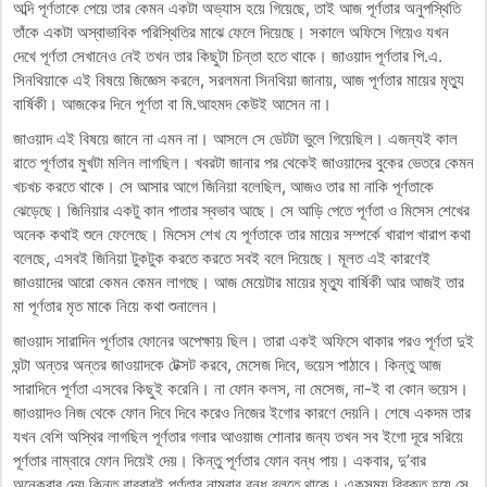
অব্দি পূর্ণতাকে পেয়ে তার কেমন একটা অভ্যাস হয়ে গিয়েছে, তাই আজ পূর্ণতার অনুপস্থিতি
তাঁকে একটা অস্বাভাবিক পরিস্থিতির মাঝে ফেলে দিয়েছে। সকালে অফিসে গিয়েও যখন
দেখে পূর্ণতা সেখানেও নেই তখন তার কিছুটা চিন্তা হতে থাকে। জাওয়াদ পূর্ণতার পি.এ.
সিনথিয়াকে এই বিষয়ে জিজ্ঞেস করলে, সরলমনা সিনথিয়া জানায়, আজ পূর্ণতার মায়ের মৃত্যু
বার্ষিকী। আজকের দিনে পূর্ণতা বা মি.আহমদ কেউই আসেন না।
জাওয়াদ এই বিষয়ে জানে না এমন না। আসলে সে ডেটটা ভুলে গিয়েছিল। এজন্যই কাল
রাতে পূর্ণতার মুখটা মলিন লাগছিল। খবরটা জানার পর থেকেই জাওয়াদের বুকের ভেতরে কেমন
খচখচ করতে থাকে। সে আসার আগে জিনিয়া বলেছিল, আজও তার মা নাকি পূর্ণতাকে
ঝেড়েছে। জিনিয়ার একটু কান পাতার স্বভাব আছে। সে আড়ি পেতে পূর্ণতা ও মিসেস শেখের
অনেক কথাই শুনে ফেলেছে। মিসেস শেখ যে পূর্ণতাকে তার মায়ের সম্পর্কে খারাপ খারাপ কথা
বলেছে, এসবই জিনিয়া টুকটুক করতে করতে সবই বলে দিয়েছে। মূলত এই কারণেই
জাওয়াদের আরো কেমন কেমন লাগছে। আজ মেয়েটার মায়ের মৃত্যু বার্ষিকী আর আজই তার
মা পূর্ণতার মৃত মাকে নিয়ে কথা শুনালেন।
জাওয়াদ সারাদিন পূর্ণতার ফোনের অপেক্ষায় ছিল। তারা একই অফিসে থাকার পরও পূর্ণতা দুই
ঘন্টা অন্তর অন্তর জাওয়াদকে টেক্সট করবে, মেসেজ দিবে, ভয়েস পাঠাবে। কিন্তু আজ
সারাদিনে পূর্ণতা এসবের কিছুই করেনি। না ফোন কলস, না মেসেজ, না-ই বা কোন ভয়েস।
জাওয়াদও নিজ থেকে ফোন দিবে দিবে করেও নিজের ইগোর কারণে দেয়নি। শেষে একদম তার
যখন বেশি অস্থির লাগছিল পূর্ণতার গলার আওয়াজ শোনার জন্য তখন সব ইগো দূরে সরিয়ে
পূর্ণতার নাম্বারে ফোন দিয়েই দেয়। কিন্তু পূর্ণতার ফোন বন্ধ পায়। একবার, দু’বার
অনেকবার দেয় কিন্তু বারবারই পূর্ণতার নাম্বার বন্ধ বলতে থাকে। একসময় বিরক্ত হয়ে সে