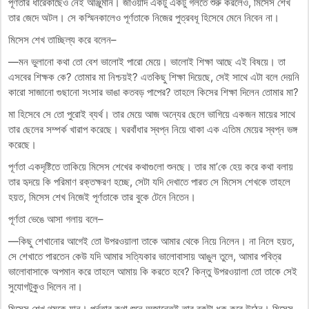
পূর্ণতার ধারেকাছেও নেই আঞ্জুমান। জাওয়াদ একটু একটু গলতে শুরু করলেও, মিসেস শেখ
তার জেদে অটল। সে কস্মিনকালেও পূর্ণতাকে নিজের পুত্রবধূ হিসেবে মেনে নিবেন না।
মিসেস শেখ তাচ্ছিল্য করে বলেন–
—মন ভুলানো কথা তো বেশ ভালোই পারো মেয়ে। ভালোই শিক্ষা আছে এই বিষয়ে। তা
এসবের শিক্ষক কে? তোমার মা নিশ্চয়ই? এতকিছু শিক্ষা দিয়েছে, সেই সাথে এটা বলে দেয়নি
কারো সাজানো গুছানো সংসার ভাঙা কতবড় পাপের? তাহলে কিসের শিক্ষা দিলেন তোমার মা?
মা হিসেবে সে তো পুরোই ব্যর্থ। তার মেয়ে আজ অন্যের ছেলে ভাগিয়ে একজন মায়ের সাথে
তার ছেলের সম্পর্ক খারাপ করেছে। ঘরবাঁধার স্বপ্ন নিয়ে থাকা এক এতিম মেয়ের স্বপ্ন ভঙ্গ
করেছে।
পূর্ণতা একদৃষ্টিতে তাকিয়ে মিসেস শেখের কথাগুলো শুনছে। তার মা’কে হেয় করে কথা বলায়
তার হৃদয়ে কি পরিমাণ রক্তক্ষরণ হচ্ছে, সেটা যদি দেখাতে পারত সে মিসেস শেখকে তাহলে
হয়ত, মিসেস শেখ নিজেই পূর্ণতাকে তার বুকে টেনে নিতেন।
পূর্ণতা ভেঙে আসা গলায় বলে–
—কিছু শেখানোর আগেই তো উপরওয়ালা তাকে আমার থেকে নিয়ে নিলেন। না নিলে হয়ত,
সে শেখাতে পারতেন কেউ যদি আমার সত্যিকার ভালোবাসায় আঙুল তুলে, আমার পবিত্র
ভালোবাসাকে অপমান করে তাহলে আমায় কি করতে হবে? কিন্তু উপরওয়ালা তো তাকে সেই
সুযোগটুকুও দিলেন না।
মিসেস শেখ থমকে যান। পূর্নতার কথা শুনে অজান্তেই তার বুকটা ধক করে উঠেন। মিসেস