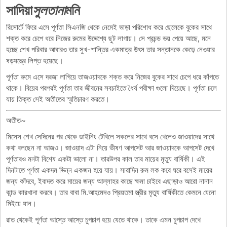
সাদিয়া
সুলতানা
মনি
রিসোর্টে ফিরে এসে পূর্ণতা সিএনজি থেকে নেমেই ভাড়া পরিশোধ করে ছেলেকে বুকের সাথে
শক্ত করে চেপে ধরে নিজের রুমের উদ্দেশ্যে ছুট লাগায়। সে প্রচন্ড ভয় পেয়ে আছে, মনে
হচ্ছে শেখ পরিবার আবারও তার সুখ-শান্তির একমাত্র উৎস তার সন্তানকে কেড়ে নেওয়ার
ষড়যন্ত্রে লিপ্ত হয়েছে।
পূর্ণতা রুমে এসে দরজা লাগিয়ে তাজওয়াদকে শক্ত করে নিজের বুকের সাথে চেপে ধরে কাঁপতে
থাকে। বিয়ের পরপরই পূর্ণতা তার জীবনের সবচাইতে ধৈর্য পরীক্ষা গুলো দিয়েছে। পূর্ণতা চলে
যায় তিক্ত সেই অতীতের স্মৃতিচারণ করতে।
অতীত~
মিসেস শেখ সেদিনের পর থেকে ডাইনিং টেবিলে সকলের সাথে বসে খেলেও জাওয়াদের সাথে
কথা বলছেন না আজও। জাওয়াদ এটা নিয়ে ভীষণ আপসেট আর জাওয়াদকে আপসেট দেখে
পূর্ণতারও মনটা বিশেষ একটা ভালো না। তারউপর কাল তার মায়ের মৃত্যু বার্ষিকী। এই
দিনটাতে পূর্ণতা একদম ভিন্ন একজন হয়ে যায়। সারাদিন রুম লক করে ঘরে বসেই মায়ের
জন্য কাঁদবে, ইবাদত করে মায়ের জন্য আল্লাহর কাছে ক্ষমা চাইবে এছাড়াও আরো নানান
কান্ড কারখানা করবে। তার বাবা মি.আহমেদও প্রিয়তমা স্ত্রীর মৃত্যু বার্ষিকীতে কেমনে যেনো
মিইয়ে যান।
রাত থেকেই পূর্ণতা আস্তে আস্তে চুপচাপ হয়ে যেতে থাকে। তাকে এমন চুপচাপ দেখে