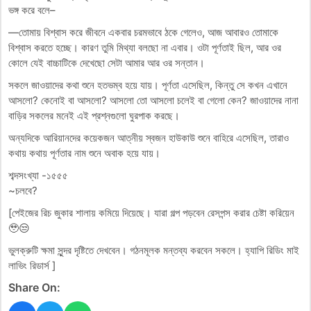
ভঙ্গ করে বলে–
—তোমায় বিশ্বাস করে জীবনে একবার চরমভাবে ঠকে গেলেও, আজ আবারও তোমাকে
বিশ্বাস করতে হচ্ছে। কারণ তুমি মিথ্যা বলছো না এবার। ওটা পূর্ণতাই ছিল, আর ওর
কোলে যেই বাচ্চাটিকে দেখেছো সেটা আমার আর ওর সন্তান।
সকলে জাওয়াদের কথা শুনে হতভম্ব হয়ে যায়। পূর্ণতা এসেছিল, কিন্তু সে কখন এখানে
আসলো? কেনোই বা আসলো? আসলো তো আসলো চলেই বা গেলো কেন? জাওয়াদের নানা
বাড়ির সকলের মনেই এই প্রশ্নগুলো ঘুরপাক করছে।
অন্যদিকে আরিয়ানদের কয়েকজন আত্নীয় স্বজন হাউকাউ শুনে বাহিরে এসেছিল, তারাও
কথায় কথায় পূর্ণতার নাম শুনে অবাক হয়ে যায়।
শব্দসংখ্যা -১৫৫৫
~চলবে?
[পেইজের রিচ জুকার শালায় কমিয়ে দিয়েছে। যারা গল্প পড়বেন রেসপন্স করার চেষ্টা করিয়েন
🥹😒
ভুলক্রুটি ক্ষমা সুন্দর দৃষ্টিতে দেখবেন। গঠনমূলক মন্তব্য করবেন সকলে। হ্যাপি রিডিং মাই
লাভিং রিডার্স ]
Share On: