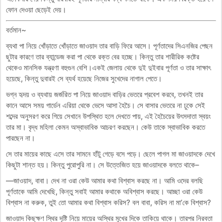
ফোন দেওয়া ছেড়েই দেয়।
বর্তমান~
ব্যথা পা নিয়ে খোঁড়াতে খোঁড়াতে জাওয়াদ তার বাড়ি ফিরে আসে। পূর্ণতাদের সিএনজির পেছন
ছুটার কারণে তার ব্যান্ডেজ করা পা থেকে রক্ত বের হচ্ছে। কিন্তু তার শারীরিক কষ্টের
থেকেও মানসিক যন্ত্রণা বহুগুন বেশি।একই জেলায় থেকে দুই দুইবার পূর্ণতা ও তার সাক্ষাৎ
হয়েছে, কিন্তু দুবারই সে ব্যর্থ হয়েছে নিজের সুখেদের নাগাল পেতে।
ভগ্ন হৃদয় ও ব্যথায় জর্জরিত পা নিয়ে জাওয়াদ বাড়ির ভেতরে প্রবেশ করবে, তখনই তার
কানে আসে সময় গার্ডেন এরিয়া থেকে ভেসে আসা হৈচৈ। সে বাসার ভেতরে না ঢুকে সেই
শব্দের অনুসরণ করে গিয়ে সেখানে উপস্থিত হলে দেখতে পায়, এই হৈচৈয়ের উৎসদাতা স্বয়ং
তার মা। বৃদ্ধ মহিলা কেমন অস্বাভাবিক আচরণ করছেন। কেউ তাকে স্বাভাবিক করতে
পারছেন না।
সে তার মায়ের কাছে এসে তার সামনে হাঁটু গেড়ে বসে পড়ে। ছেলে পাগল মা জাওয়াদকে দেখে
কিছুটা শান্ত হয়। কিন্তু পুরোপুরি না। সে উত্তেজিত হয়ে জাওয়াদকে বলতে থাকে–
—জাওয়াদ, বাবা। দেখ না ওরা কেউ আমার কথা বিশ্বাস করছে না। আমি ওদের বলছি
পূর্ণতাকে আমি দেখেছি, কিন্তু সবাই আমার কথাকে অবিশ্বাস করছে। আচ্ছা ওরা কেউ
বিশ্বাস না করুক, তুই তো আমার কথা বিশ্বাস করিস? বল বাবা, করিস না মা’কে বিশ্বাস?
জাওয়াদ কিছুক্ষণ স্থির দৃষ্টি নিয়ে মায়ের অস্থির মুখের দিকে তাকিয়ে থাকে। তারপর নিরবতা