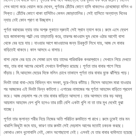
শেখ ভালো করে খেয়াল করে দেখেন, পূর্ণতার ঠোঁটের কোণে হাসি থাকলেও চোখজোড়া মলিন ও
সিক্ত। ঠোঁটের কোণে থাকা হাসিটাও কেমন জোড়াতালির। সেই হাসিতে অন্যান্য দিনের
ন্যায় নেই কোন প্রাণ বা উচ্ছ্বাস।
পূর্ণতা বরাবরের ন্যায় তার অশ্রু লুকাতে দ্রুতই সেই স্থান ত্যাগ করে। রুমে এসে ফ্রেশ
হয়ে জামাকাপড় পাল্টে নেয় তাড়াতাড়ি করে, তারপর জাওয়াদ ঘুম থেকে ওঠার আগেই বাসা
থেকে বের হয়ে যায়। যাওয়ার আগে জাওয়াদের জন্য চিরকুটে লিখে যায়, আজ সে বাবার
বাড়িতেই থাকবে। কাল আসবে এ বাসায়।
বাসা থেকে বের হয়ে সে সোজা চলে যায় তাদের পারিবারিক কবরস্থানে। সেখানে গিয়ে দেখতে
পায়, তার বাবা আগের থেকেই সেখানে উপস্থিত রয়েছে। পূর্ণতা তার বাবার পাশে গিয়ে
দাঁড়ায়। মি.আহমেদ মেয়ের দিকে মলিন চোখে তাকালে পূর্ণতা তার বাবার বুকে ঝাঁপিয়ে পড়ে।
দিনটা তারা বাবা-মেয়ে বিভিন্ন দান সদকা, ঘুরে-ফিরে কাঁটায়। মিসেস আহমেদ মারা যাওয়ার
পর আজকের এই দিনটা ভিন্ন কাটলো। এশারের নামাজের পর পূর্ণতা আহমেদ বাড়িতে প্রবেশ
করে। আজ দেড়মাস পর সে তার বাবার বাড়িতে আসলো। তার আগমনে তার বড় আব্বু
আয়মান আহমেদ বেশ খুশি হলেও তার চাচী বেশি একটা খুশি না তা তার মুখ দেখেই বুঝা
যাচ্ছে।
পূর্ণতা তার ক্লান্ত শরীর নিয়ে নিজের অতি পরিচিত রুমটাতে পা রাখে। রুমে ঢুকেই তার মন
খারাপি কিছুটা কমে যায়, কারণ তার রুমটা সেই দেড়মাস আগের মতোই চকচক করছে।
কোথাও কোন ধুলোবালি নেই, কোন অগোছালো নেই। এসবই যে তার বাবার বদৌলতে হয়েছে