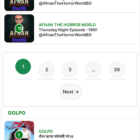
@AfnanTheHorrorWorldBD‬
AFNAN THE HORROR WORLD
Thursday Night Episode -196!!
@AfnanTheHorrorWorldBD
1
2
3
…
39
Next →
GOLPO
GOLPO
বাঁধন রূপের অধিকারী পর্ব ৪৪