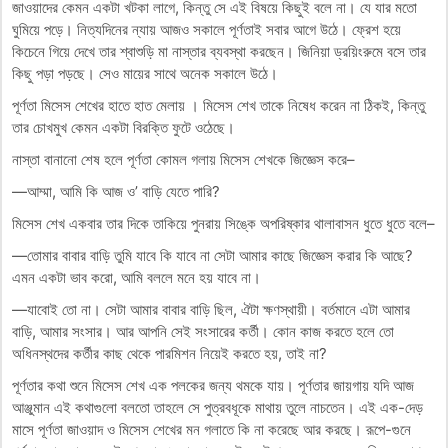
জাওয়াদের কেমন একটা খটকা লাগে, কিন্তু সে এই বিষয়ে কিছুই বলে না। যে যার মতো
ঘুমিয়ে পড়ে। নিত্যদিনের ন্যায় আজও সকালে পূর্ণতাই সবার আগে উঠে। ফ্রেশ হয়ে
কিচেনে গিয়ে দেখে তার শ্বাশুড়ি মা নাস্তার ব্যবস্থা করছেন। জিনিয়া ড্রয়িংরুমে বসে তার
কিছু পড়া পড়ছে। সেও মায়ের সাথে অনেক সকালে উঠে।
পূর্ণতা মিসেস শেখের হাতে হাত মেলায় । মিসেস শেখ তাকে নিষেধ করেন না ঠিকই, কিন্তু
তার চোখমুখ কেমন একটা বিরক্তি ফুটে ওঠেছে।
নাস্তা বানানো শেষ হলে পূর্ণতা কোমল গলায় মিসেস শেখকে জিজ্ঞেস করে–
—আম্মা, আমি কি আজ ও’ বাড়ি যেতে পারি?
মিসেস শেখ একবার তার দিকে তাকিয়ে পুনরায় সিঙ্কে অপরিষ্কার থালাবাসন ধুতে ধুতে বলে–
—তোমার বাবার বাড়ি তুমি যাবে কি যাবে না সেটা আমার কাছে জিজ্ঞেস করার কি আছে?
এমন একটা ভাব করো, আমি বললে মনে হয় যাবে না।
—যাবোই তো না। সেটা আমার বাবার বাড়ি ছিল, ঐটা ক্ষণস্থায়ী। বর্তমানে এটা আমার
বাড়ি, আমার সংসার। আর আপনি সেই সংসারের কর্তী। কোন কাজ করতে হলে তো
অধিনস্থদের কর্তীর কাছ থেকে পারমিশন নিয়েই করতে হয়, তাই না?
পূর্ণতার কথা শুনে মিসেস শেখ এক পলকের জন্য থমকে যায়। পূর্ণতার জায়গায় যদি আজ
আঞ্জুমান এই কথাগুলো বলতো তাহলে সে পুত্রবধূকে মাথায় তুলে নাচতেন। এই এক-দেড়
মাসে পূর্ণতা জাওয়াদ ও মিসেস শেখের মন গলাতে কি না করেছে আর করছে। রূপে-গুনে