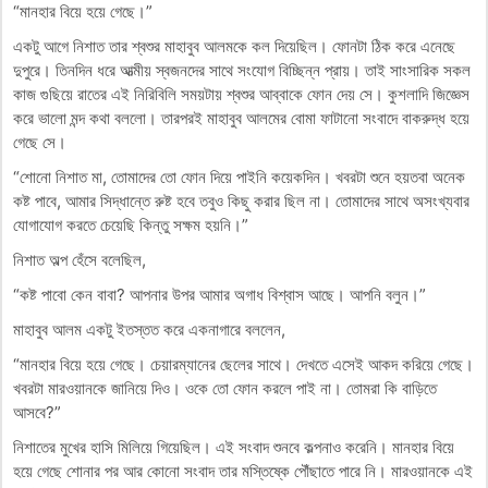
“মানহার বিয়ে হয়ে গেছে।”
একটু আগে নিশাত তার শ্বশুর মাহাবুব আলমকে কল দিয়েছিল। ফোনটা ঠিক করে এনেছে
দুপুরে। তিনদিন ধরে আত্মীয় স্বজনদের সাথে সংযোগ বিচ্ছিন্ন প্রায়। তাই সাংসারিক সকল
কাজ গুছিয়ে রাতের এই নিরিবিলি সময়টায় শ্বশুর আব্বাকে ফোন দেয় সে। কুশলাদি জিজ্ঞেস
করে ভালো মন্দ কথা বললো। তারপরই মাহাবুব আলমের বোমা ফাটানো সংবাদে বাকরুদ্ধ হয়ে
গেছে সে।
“শোনো নিশাত মা, তোমাদের তো ফোন দিয়ে পাইনি কয়েকদিন। খবরটা শুনে হয়তবা অনেক
কষ্ট পাবে, আমার সিদ্ধান্তে রুষ্ট হবে তবুও কিছু করার ছিল না। তোমাদের সাথে অসংখ্যবার
যোগাযোগ করতে চেয়েছি কিন্তু সক্ষম হয়নি।”
নিশাত অল্প হেঁসে বলেছিল,
“কষ্ট পাবো কেন বাবা? আপনার উপর আমার অগাধ বিশ্বাস আছে। আপনি বলুন।”
মাহাবুব আলম একটু ইতস্তত করে একনাগারে বললেন,
“মানহার বিয়ে হয়ে গেছে। চেয়ারম্যানের ছেলের সাথে। দেখতে এসেই আকদ করিয়ে গেছে।
খবরটা মারওয়ানকে জানিয়ে দিও। ওকে তো ফোন করলে পাই না। তোমরা কি বাড়িতে
আসবে?”
নিশাতের মুখের হাসি মিলিয়ে গিয়েছিল। এই সংবাদ শুনবে কল্পনাও করেনি। মানহার বিয়ে
হয়ে গেছে শোনার পর আর কোনো সংবাদ তার মস্তিষ্কে পৌঁছাতে পারে নি। মারওয়ানকে এই