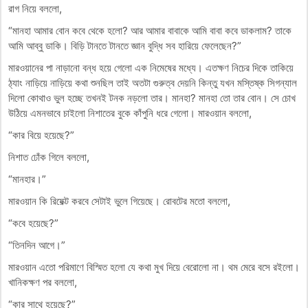
রাগ নিয়ে বললো,
“মানহা আমার বোন কবে থেকে হলো? আর আমার বাবাকে আমি বাবা কবে ডাকলাম? তাকে
আমি আব্বু ডাকি। বিড়ি টানতে টানতে জ্ঞান বুদ্ধি সব হারিয়ে ফেলেছেন?”
মারওয়ানের পা নাড়ানো বন্ধ হয়ে গেলো এক নিমেষের মধ্যে। এতক্ষণ নিচের দিকে তাকিয়ে
ঠ্যাং নাড়িয়ে নাড়িয়ে কথা শুনছিল তাই অতটা গুরুত্ব দেয়নি কিন্তু যখন মস্তিষ্ক সিগন্যাল
দিলো কোথাও ভুল হচ্ছে তখনই টনক নড়লো তার। মানহা? মানহা তো তার বোন। সে চোখ
উঠিয়ে এমনভাবে চাইলো নিশাতের বুকে কাঁপুনি ধরে গেলো। মারওয়ান বললো,
“কার বিয়ে হয়েছে?”
নিশাত ঢোঁক গিলে বললো,
“মানহার।”
মারওয়ান কি রিয়েক্ট করবে সেটাই ভুলে গিয়েছে। রোবটের মতো বললো,
“কবে হয়েছে?”
“তিনদিন আগে।”
মারওয়ান এতো পরিমাণে বিস্মিত হলো যে কথা মুখ দিয়ে বেরোলো না। থম মেরে বসে রইলো।
খানিকক্ষণ পর বললো,
“কার সাথে হয়েছে?”