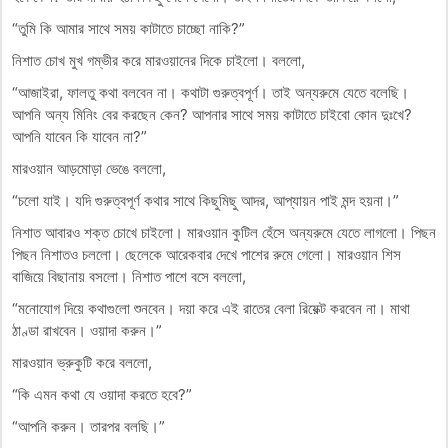
“তুমি কি আমার সাথে সময় কাটাতে চাচ্ছো নাকি?”
নিশাত চোখ মুখ গম্ভীর করে মারওয়ানের দিকে চাইলো। বললো,
“আজাইরা, ফালতু কথা বলবেন না। কথাটা গুরুত্বপূর্ণ। তাই অন্যরুমে যেতে বলেছি।
আপনি অন্য মিনিং বের করছেন কেন? আপনার সাথে সময় কাটাতে চাইবো কোন দুঃখে?
আপনি যাবেন কি যাবেন না?”
মারওয়ান আড়মোড়া ভেঙে বললো,
“চলো যাই। যদি গুরুত্বপূর্ণ কথার সাথে কিছুমিছু আদর, আপ্যায়ন পাই মন্দ হয়না।”
নিশাত আবারও শক্ত চোখে চাইলো। মারওয়ান কুটিল হেঁসে অন্যরুমে যেতে লাগলো। পিছন
পিছন নিশাতও চললো। ছেলেকে আরেকবার দেখে পাশের রুমে গেলো। মারওয়ান শিস
বাজিয়ে বিছানায় বসলো। নিশাত পাশে বসে বললো,
“মনোযোগ দিয়ে কথাগুলো শুনবেন। দয়া করে এই রাতের বেলা রিয়েক্ট করবেন না। মাথা
ঠাণ্ডা রাখবেন। ওয়াদা করুন।”
মারওয়ান ভ্রুকুটি করে বললো,
“কি এমন কথা যে ওয়াদা করতে হবে?”
“আপনি করুন। তারপর বলছি।”