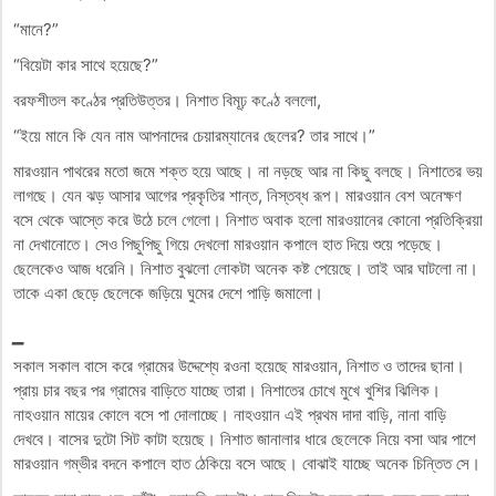
“মানে?”
“বিয়েটা কার সাথে হয়েছে?”
বরফশীতল কণ্ঠের প্রতিউত্তর। নিশাত বিমূঢ় কণ্ঠে বললো,
“ইয়ে মানে কি যেন নাম আপনাদের চেয়ারম্যানের ছেলের? তার সাথে।”
মারওয়ান পাথরের মতো জমে শক্ত হয়ে আছে। না নড়ছে আর না কিছু বলছে। নিশাতের ভয়
লাগছে। যেন ঝড় আসার আগের প্রকৃতির শান্ত, নিস্তব্ধ রূপ। মারওয়ান বেশ অনেক্ষণ
বসে থেকে আস্তে করে উঠে চলে গেলো। নিশাত অবাক হলো মারওয়ানের কোনো প্রতিক্রিয়া
না দেখানোতে। সেও পিছুপিছু গিয়ে দেখলো মারওয়ান কপালে হাত দিয়ে শুয়ে পড়েছে।
ছেলেকেও আজ ধরেনি। নিশাত বুঝলো লোকটা অনেক কষ্ট পেয়েছে। তাই আর ঘাটলো না।
তাকে একা ছেড়ে ছেলেকে জড়িয়ে ঘুমের দেশে পাড়ি জমালো।
_
সকাল সকাল বাসে করে গ্রামের উদ্দেশ্যে রওনা হয়েছে মারওয়ান, নিশাত ও তাদের ছানা।
প্রায় চার বছর পর গ্রামের বাড়িতে যাচ্ছে তারা। নিশাতের চোখে মুখে খুশির ঝিলিক।
নাহওয়ান মায়ের কোলে বসে পা দোলাচ্ছে। নাহওয়ান এই প্রথম দাদা বাড়ি, নানা বাড়ি
দেখবে। বাসের দুটো সিট কাটা হয়েছে। নিশাত জানালার ধারে ছেলেকে নিয়ে বসা আর পাশে
মারওয়ান গম্ভীর বদনে কপালে হাত ঠেকিয়ে বসে আছে। বোঝাই যাচ্ছে অনেক চিন্তিত সে।