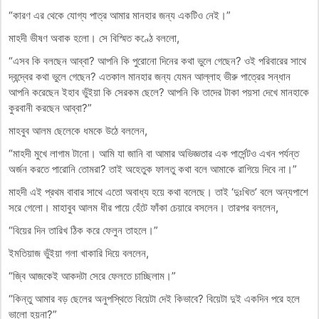
“কারণ এর থেকে যোগ্য পাত্র আমার মানহার জন্য একটিও নেই।”
মাহদী ভীষণ অবাক হলো। সে বিস্মিত কণ্ঠে বললো,
“এসব কি বলছেন আব্বা? আপনি কি পুরোনো দিনের কথা ভুলে গেছেন? ওই পরিবারের সাথে
দ্বন্দ্বের কথা ভুলে গেছেন? এতকাল মানহার জন্য যেমন আল্লাহ ভীরু পাত্রের সন্ধান
আপনি করেছেন ইহাব ভুঁইয়া কি সেরকম ছেলে? আপনি কি তাদের টাকা পয়সা দেখে মানহাকে
কুরবানী করছেন আব্বা?”
মাহবুব আলম ছেলেকে ধমকে উঠে বললেন,
“মাহদী মুখে লাগাম টানো। আমি যা জানি বা আমার অভিজ্ঞতার এক পার্সেন্টও এখন পর্যন্ত
অর্জন করতে পারোনি তোমরা? তাই অহেতুক ফালতু কথা বলে আমাকে রাগিয়ে দিবে না।”
মাহদী এই প্রথম বাবার সাথে এতো অবাধ্য হয়ে কথা বলেছে। তাই ‘দুঃখিত’ বলে অন্যপাশে
সরে গেলো। মাহাবুব আলম ধীর পায়ে হেঁটে ফাঁকা চেয়ারে বসলেন। তারপর বললেন,
“বিয়ের দিন তারিখ ঠিক করে ফেলুন তাহলে।”
ইমতিয়াজ ভুঁইয়া গলা খাকারি দিয়ে বললেন,
“জ্বি আজকেই আকদটা সেরে ফেলতে চাচ্ছিলাম।”
“কিন্তু আমার বড় ছেলের অনুপস্থিতে বিয়েটা দেই কিভাবে? বিয়েটা দুই একদিন পরে হলে
ভালো হয়না?”