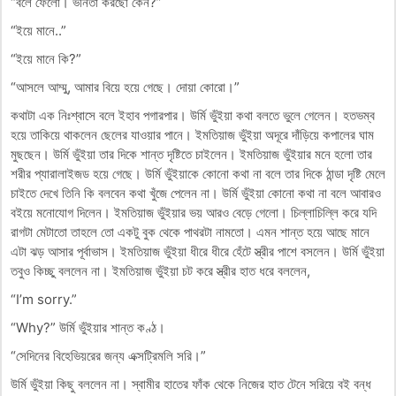
“বলে ফেলো। ভনিতা করছো কেন?”
“ইয়ে মানে..”
“ইয়ে মানে কি?”
“আসলে আম্মু, আমার বিয়ে হয়ে গেছে। দোয়া কোরো।”
কথাটা এক নিঃশ্বাসে বলে ইহাব পগারপার। উর্মি ভুঁইয়া কথা বলতে ভুলে গেলেন। হতভম্ব
হয়ে তাকিয়ে থাকলেন ছেলের যাওয়ার পানে। ইমতিয়াজ ভুঁইয়া অদূরে দাঁড়িয়ে কপালের ঘাম
মুছছেন। উর্মি ভুঁইয়া তার দিকে শান্ত দৃষ্টিতে চাইলেন। ইমতিয়াজ ভুঁইয়ার মনে হলো তার
শরীর প্যারালাইজড হয়ে গেছে। উর্মি ভুঁইয়াকে কোনো কথা না বলে তার দিকে ঠান্ডা দৃষ্টি মেলে
চাইতে দেখে তিনি কি বলবেন কথা খুঁজে পেলেন না। উর্মি ভুঁইয়া কোনো কথা না বলে আবারও
বইয়ে মনোযোগ দিলেন। ইমতিয়াজ ভুঁইয়ার ভয় আরও বেড়ে গেলো। চিল্লাচিল্লি করে যদি
রাগটা মেটাতো তাহলে তো একটু বুক থেকে পাথরটা নামতো। এমন শান্ত হয়ে আছে মানে
এটা ঝড় আসার পূর্বাভাস। ইমতিয়াজ ভুঁইয়া ধীরে ধীরে হেঁটে স্ত্রীর পাশে বসলেন। উর্মি ভুঁইয়া
তবুও কিচ্ছু বললেন না। ইমতিয়াজ ভুঁইয়া চট করে স্ত্রীর হাত ধরে বললেন,
“I’m sorry.”
“Why?” উর্মি ভুঁইয়ার শান্ত কণ্ঠ।
“সেদিনের বিহেভিয়রের জন্য এক্সট্রিমলি সরি।”
উর্মি ভুঁইয়া কিছু বললেন না। স্বামীর হাতের ফাঁক থেকে নিজের হাত টেনে সরিয়ে বই বন্ধ