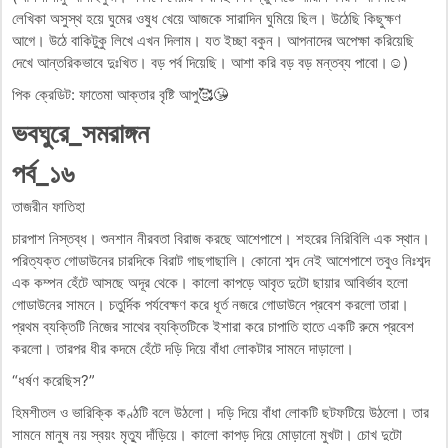
লেখিকা অসুস্থ হয়ে ঘুমের ওষুধ খেয়ে আজকে সারাদিন ঘুমিয়ে ছিল। উঠেছি কিছুক্ষণ
আগে। উঠে বাকিটুকু লিখে এখন দিলাম। যত ইচ্ছা বকুন। আপনাদের অপেক্ষা করিয়েছি
দেখে আন্তরিকভাবে দুঃখিত। বড় পর্ব দিয়েছি। আশা করি বড় বড় মন্তব্য পাবো।☺️)
পিক ক্রেডিট: ফাতেমা আক্তার বৃষ্টি আপু🥰😘
ভবঘুরে_সমরাঙ্গন
পর্ব_১৬
তাজরীন ফাতিহা
চারপাশ নিস্তব্ধ। শুনশান নীরবতা বিরাজ করছে আশেপাশে। শহরের নিরিবিলি এক স্থান।
পরিত্যক্ত গোডাউনের চারদিকে বিরাট গাছগাছালি। কোনো শব্দ নেই আশেপাশে তবুও নিঃশব্দ
এক কম্পন হেঁটে আসছে অদূর থেকে। কালো কাপড়ে আবৃত দুটো ছায়ার আবির্ভাব হলো
গোডাউনের সামনে। চতুর্দিক পর্যবেক্ষণ করে ধূর্ত নজরে গোডাউনে প্রবেশ করলো তারা।
প্রথম ব্যক্তিটি নিজের সাথের ব্যক্তিটিকে ইশারা করে চাপাতি হাতে একটি রুমে প্রবেশ
করলো। তারপর ধীর কদমে হেঁটে দড়ি দিয়ে বাঁধা লোকটার সামনে দাড়ালো।
“ধর্ষণ করেছিস?”
হিমশীতল ও ভারিক্কি কণ্ঠটি বলে উঠলো। দড়ি দিয়ে বাঁধা লোকটি ছটফটিয়ে উঠলো। তার
সামনে মানুষ নয় স্বয়ং মৃত্যু দাঁড়িয়ে। কালো কাপড় দিয়ে মোড়ানো মুখটা। চোখ দুটো