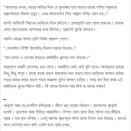
“আল্লাহর কসম, মায়ের জাতির দিকে যে কুলাঙ্গার হাত বাড়াবে তাদের শাস্তি শুধুমাত্র
যন্ত্রণাদায়ক বিভৎস মৃত্যু। এবার জাহান্নামে গিয়ে আজন্ম শাস্তি ভোগ কর।”
বলেই ব্যক্তিটি পিছনের ব্যক্তির দিকে চাইলো। চোখাচোখি হয়ে গেলো দুজনের। তারপর
কোড ল্যাংগুয়েজে পরস্পরের কথা বিনিময়। দুজনেই মুচকি হাসলো।
পরদিন খবরের পাতায় দুটো নিউজ প্রকাশ পেলো।
” গোডাউনে বিশিষ্ট শিল্পপতির বিভৎস মরদেহ উদ্ধার।”
“বাস চালক ও হেলপার উভয়ের অঙ্গবিহীন ঝুলন্ত লাশ উদ্ধার।”
সারাদেশে খবরটি তোলপাড় হয়ে গেলো। খবরটিতে কেউ কেউ খুশি হলেও আতঙ্কিত হয়েছে
কিছু কিছু মানুষ। কারো কারো ধারণা খারাপদের দমন করতে মহান ব্যক্তির আগমন ঘটেছে
শহরে আবার কারো ধারণা শহরে মারাত্মক খুনির আগমণ ঘটেছে। সময় বলে দিবে কারা এই
মর্মান্তিক খুনের পিছনে দায়ী। কি তাদের উদ্দেশ্য আর কিই বা তাদের লক্ষ্য?
_
প্রকৃতি আজ তাণ্ডবলীলা চালিয়েছে। ভীষণ ঝড় হয়েছে বিকেলে। চারপাশের প্রকৃতি
গুমোট। দ্যুলোক আজ তিমিরে আচ্ছাদিত। নিশাত ফোন হাতে নিয়ে স্তব্ধ হয়ে দাঁড়িয়ে
আছে। তার হাত কাঁপছে। একটু আগের শ্রবণকৃত ঘটনা তাকে নিশ্চল করে দিয়েছে। কানের
পাশে বোলতার মতো খালি একটা কথা বেজে চলছে,