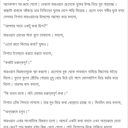
অনেকক্ষণ পর রুমে গেলো। দেখলো মারওয়ান ছেলেকে বুকের উপর নিয়ে ঘুম পাড়াচ্ছে।
বাচ্চাটা বাবাকে আঁকড়ে ধরে নিশ্চিন্তে ঘুমের দেশে পাড়ি দিয়েছে। ছেলে যখন গভীর ঘুমে মগ্ন
সেসময় নিশাত মারওয়ানের উদ্দেশ্যে আস্তে করে বললো,
“আপনার সাথে একটু কথা ছিল?”
মারওয়ান চোখের পাতা খুলে তাকালো। বললো,
“এতো রাতে কিসের কথা? ঘুমাও।
নিশাত ইতস্তত করতে করতে বললো,
“কথাটা গুরুত্বপূর্ণ।”
মারওয়ান বিরক্তসূচক শব্দ করলো। ছেলেকে বুক থেকে সাবধানে নামিয়ে বিছানায় শুইয়ে
দিলো। ফুলো ফুলো ঠোঁটের গোড়ায় চুমু খেয়ে উঠে দুই পাশে কোলবালিশ দিয়ে বর্ডার করে
দিলো। তারপর বসে বললো,
“কি বলবে বলো। শুনি তোমার গুরুত্বপূর্ণ কথা।”
নিশাত ঢোঁক গিলতে লাগলো। তার মুখ দিয়ে কথা বেড়োতে চাচ্ছে না। মিনমিন করে বললো,
“অন্যরুমে চলুন।”
মারওয়ান এবার সাংঘাতিক বিরক্ত হলো। আশ্চর্য একটা কথা বলতে এখন অন্যরুমে যেতে
হবে কেন? তার মাথায় হঠাৎ কিছু খেলে গেলো। তাই নিশাতের দিকে তাকিয়ে বললো,