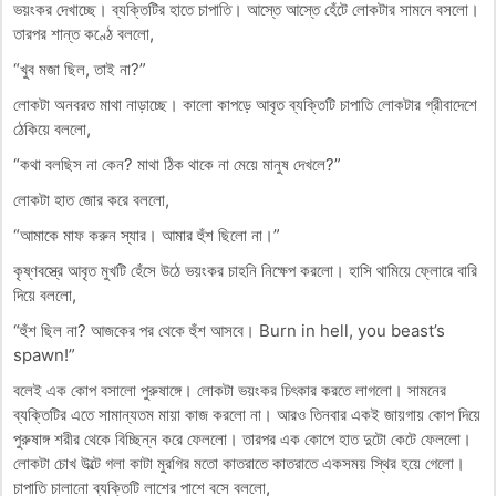
ভয়ংকর দেখাচ্ছে। ব্যক্তিটির হাতে চাপাতি। আস্তে আস্তে হেঁটে লোকটার সামনে বসলো।
তারপর শান্ত কণ্ঠে বললো,
“খুব মজা ছিল, তাই না?”
লোকটা অনবরত মাথা নাড়াচ্ছে। কালো কাপড়ে আবৃত ব্যক্তিটি চাপাতি লোকটার গ্রীবাদেশে
ঠেকিয়ে বললো,
“কথা বলছিস না কেন? মাথা ঠিক থাকে না মেয়ে মানুষ দেখলে?”
লোকটা হাত জোর করে বললো,
“আমাকে মাফ করুন স্যার। আমার হুঁশ ছিলো না।”
কৃষ্ণবস্ত্রে আবৃত মুখটি হেঁসে উঠে ভয়ংকর চাহনি নিক্ষেপ করলো। হাসি থামিয়ে ফ্লোরে বারি
দিয়ে বললো,
“হুঁশ ছিল না? আজকের পর থেকে হুঁশ আসবে। Burn in hell, you beast’s
spawn!”
বলেই এক কোপ বসালো পুরুষাঙ্গে। লোকটা ভয়ংকর চিৎকার করতে লাগলো। সামনের
ব্যক্তিটির এতে সামান্যতম মায়া কাজ করলো না। আরও তিনবার একই জায়গায় কোপ দিয়ে
পুরুষাঙ্গ শরীর থেকে বিচ্ছিন্ন করে ফেললো। তারপর এক কোপে হাত দুটো কেটে ফেললো।
লোকটা চোখ উল্টে গলা কাটা মুরগির মতো কাতরাতে কাতরাতে একসময় স্থির হয়ে গেলো।
চাপাতি চালানো ব্যক্তিটি লাশের পাশে বসে বললো,