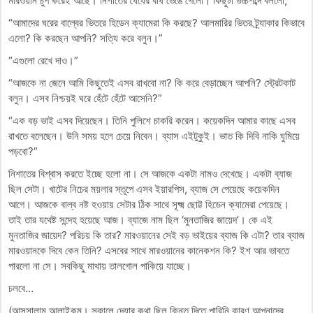
মারওয়ান চুপ করেই আছে। নিশাতের ধৈর্যের বাঁধ ভেঙে গেলো। কিছুটা উচ্চশব্দে বললো,
“আমাদের ঘরের বাল্বের ভিতরে হিডেন ক্যামেরা কি করছে? আলমারির ভিতর ট্র্যাকার কিভাবে
এলো? কি করছেন আপনি? সত্যি করে বলুন।”
“এগুলো রেখে দাও।”
“আজকে না জেনে আমি কিছুতেই এসব রাখবো না? কি করে বেড়াচ্ছেন আপনি? স্ট্রেটকাট
বলুন। এসব নিশ্চয়ই ঘরে হেঁটে হেঁটে আসেনি?”
“এক বড় ভাই এসব দিয়েছেন। তিনি পুলিশে চাকরি করেন। কয়েকদিন আমার কাছে এসব
রাখতে বলেছেন। উনি সময় হলে চেয়ে নিবেন। ব্যাস এইটুকুই। ভাত কি দিবি নাকি ঘুমিয়ে
পড়বো?”
নিশাতের বিশ্বাস করতে ইচ্ছে হলো না। সে আজকে একটা নামও দেখেছে। একটা ব্যাজ
ছিল সেটা। খাটের নিচের ময়লার স্তূপে এসব ইয়ারপিস, ব্যাজ সে পেয়েছে কয়েকদিন
আগে। আজকে বাল্ব নষ্ট হওয়ায় সেটার ঠিক সাথে সূক্ষ্ম ছোট্ট হিডেন ক্যামেরা পেয়েছে।
তাই তার যথেষ্ট সন্দেহ হয়েছে আজ। ব্যাজে নাম ছিল ‘মুনতাজির জায়েদ’। কে এই
মুনতাজির জায়েদ? পরিচয় কি তার? মারওয়ানের সেই বড় ভাইয়ের ব্যাজ কি এটা? তার ব্যাজ
মারওয়ানকে দিবে কেন তিনি? এসবের সাথে মারওয়ানের কানেকশন কি? ইশ আর ভাবতে
পারলো না সে। সবকিছু মাথায় তালগোল পাকিয়ে যাচ্ছে।
চলবে…
(আসসালামু আলাইকুম। সকালে দেয়ার কথা ছিল কিন্তু দিতে পারিনি কারণ আপনাদের