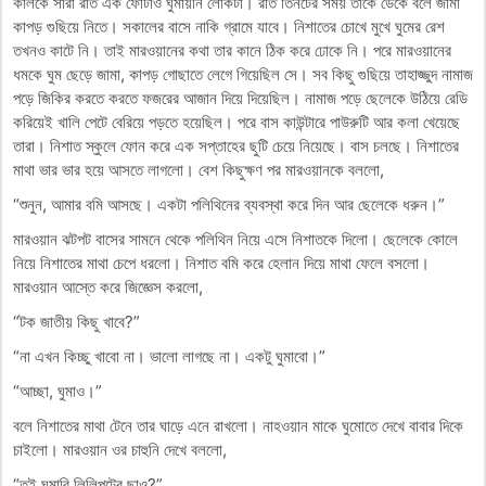
কালকে সারা রাত এক ফোঁটাও ঘুমায়নি লোকটা। রাত তিনটের সময় তাকে ডেকে বলে জামা
কাপড় গুছিয়ে নিতে। সকালের বাসে নাকি গ্রামে যাবে। নিশাতের চোখে মুখে ঘুমের রেশ
তখনও কাটে নি। তাই মারওয়ানের কথা তার কানে ঠিক করে ঢোকে নি। পরে মারওয়ানের
ধমকে ঘুম ছেড়ে জামা, কাপড় গোছাতে লেগে গিয়েছিল সে। সব কিছু গুছিয়ে তাহাজ্জুদ নামাজ
পড়ে জিকির করতে করতে ফজরের আজান দিয়ে দিয়েছিল। নামাজ পড়ে ছেলেকে উঠিয়ে রেডি
করিয়েই খালি পেটে বেরিয়ে পড়তে হয়েছিল। পরে বাস কাউন্টারে পাউরুটি আর কলা খেয়েছে
তারা। নিশাত স্কুলে ফোন করে এক সপ্তাহের ছুটি চেয়ে নিয়েছে। বাস চলছে। নিশাতের
মাথা ভার ভার হয়ে আসতে লাগলো। বেশ কিছুক্ষণ পর মারওয়ানকে বললো,
“শুনুন, আমার বমি আসছে। একটা পলিথিনের ব্যবস্থা করে দিন আর ছেলেকে ধরুন।”
মারওয়ান ঝটপট বাসের সামনে থেকে পলিথিন নিয়ে এসে নিশাতকে দিলো। ছেলেকে কোলে
নিয়ে নিশাতের মাথা চেপে ধরলো। নিশাত বমি করে হেলান দিয়ে মাথা ফেলে বসলো।
মারওয়ান আস্তে করে জিজ্ঞেস করলো,
“টক জাতীয় কিছু খাবে?”
“না এখন কিচ্ছু খাবো না। ভালো লাগছে না। একটু ঘুমাবো।”
“আচ্ছা, ঘুমাও।”
বলে নিশাতের মাথা টেনে তার ঘাড়ে এনে রাখলো। নাহওয়ান মাকে ঘুমোতে দেখে বাবার দিকে
চাইলো। মারওয়ান ওর চাহুনি দেখে বললো,
“তুই ঘুমাবি লিলিপুটের ছাও?”