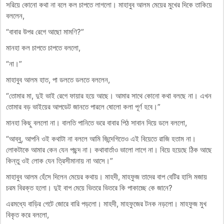
সরিয়ে কোনো কথা না বলে কল চাপতে লাগলো। মাহাবুব আলম মেয়ের মুখের দিকে তাকিয়ে
বললেন,
“বাবার উপর রেগে আছো মামণি?”
মানহা কল চাপতে চাপতে বললো,
“না।”
মাহাবুব আলম হাত, পা ডলতে ডলতে বললেন,
“তোমার মা, দুই ভাই রেগে ফায়ার হয়ে আছে। আমার সাথে কোনো কথা বলছে না। এখন
তোমার বড় ভাইয়ের আপডেট জানতে পারলে ষোলো কলা পূর্ণ হবে।”
মানহা কিছু বললো না। বালতি পানিতে ভরে বাবার পিঠ সাবান দিয়ে ডলে বললো,
“আব্বু, আপনি ওই কথাটা না বললে আমি জিন্দেগিতেও এই বিয়েতে রাজি হতাম না।
লোকটাকে আমার কেন যেন পছন্দ না। কথাবার্তাও ভালো লাগে না। বিয়ে হয়েছে ঠিক আছে
কিন্তু ওই লোক যেন ত্রিসীমানায় না আসে।”
মাহাবুব আলম হেঁসে দিলেন মেয়ের কথায়। মাহদী, মাহফুজ তাদের বাপ বেটির হাসি মজায়
চরম বিরক্ত হলো। দুই বাপ মেয়ে ভিতরে ভিতরে কি পাকাচ্ছে কে জানে?
এরমধ্যে বাড়ির গেটে জোরে বারি পড়লো। মাহদী, মাহফুজের টনক নড়লো। মাহফুজ মুখ
বিকৃত করে বললো,