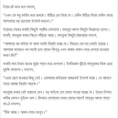
ইহাব চট করে বলে বসলো,
“এখন তো শুধু কাবিন করে রাখবো। উঠিয়ে তো নিবো না। যেদিন উঠিয়ে নিবো সেদিন নাহয়
আপনাদের বড় ছেলেকে ইনফর্ম করবেন।”
ইহাবের শেষের কথাটা কিছুটা গম্ভীর শোনালো। মাহাবুব আলম কিছুটা বিভ্রান্ত হলেন।
মাহদী, মাহফুজ বাবার পিছনে দাঁড়িয়ে আছে। মাহফুজ কিছুটা উচ্চস্বরে বললো,
“আমাদের বড় ভাইয়া না আসা অবধি বিয়েটা হচ্ছে না। বিয়েতে তো মত দেয়াই হয়েছে।
আপনারা বলেছেন মত শুনেই চলে যাবেন কিন্তু এখন আবার আকদ সেরে ফেলতে চাওয়ার
কারণ কি?”
কথাটা শুনে ইহাব হাতের মুঠো শক্ত করে ফেললো। ইমতিয়াজ ভুঁইয়া মাহফুজের দিকে চেয়ে
মুচকি হাসলেন। বললেন,
“এতো রেগে যাওয়ার কিছু নেই। তোমাদের ভাইয়াকে আজকেই ইনফর্ম করো। সে আসলে
নাহয় আমরা বিয়েটা পড়াবো।”
মাহফুজ কথার খেই হারালো যেন। বড় ভাইকে তো ফোনে পাওয়া যাচ্ছে না। ইভেন নিশাত
ভাবির ফোনও সুইচড অফ। কিভাবে যোগাযোগ করবে তাদের সাথে? মাহাবুব আলম শান্ত
কণ্ঠে বললেন,
“ঠিক আছে। আকদ সেরে ফেলুন।”