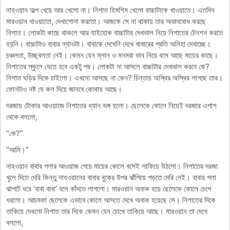
নাহওয়ান অল্প খেয়ে আর খেলো না। নিশাত হিমশিম খেলো বাচ্চাটাকে খাওয়াতে। এতদিন
মারওয়ান খাওয়াতো, দেখাশোনা করতো। আজকে সে না থাকায় তার অভাববোধ করছে
নিশাত। লোকটা কাছে থাকলে আর যাইহোক বাচ্চাটার দেখভাল নিয়ে নিশাতের টেনশন করতে
হয়নি। বাচ্চাটাও বাবার ন্যাওটা। বাবাকে দেখেনি দেখে খাবারের প্রতি অনিহা দেখাচ্ছে।
চঞ্চলতা, উচ্ছ্বলতা নেই। কেমন যেন ম্লান ও মনমরা ভাব নিয়ে বসে আছে মায়ের কাছে।
নিশাতের স্কুলে যেতে হবে একটু পর। লোকটা না আসলে বাচ্চাটার দেখভাল করবে কে?
নিশাত ঘড়ির দিকে চাইলো। এখনো আসছে না কেন? চিন্তায় অস্থির অস্থির লাগছে তার।
ফোনটাও নষ্ট যে কল দিয়ে জানবে কোথায় আছে।
দরজায় টোকার আওয়াজে নিশাতের ধ্যান ভঙ্গ হলো। ছেলেকে কোলে নিয়েই দরজার এপাশ
থেকে বললো,
“কে?”
“আমি।”
নাহওয়ান বাবার গলার আওয়াজ পেয়ে মায়ের কোলে বসেই লাফিয়ে উঠলো। নিশাতের দরজা
খুলে দিতে দেরি কিন্তু নাহওয়ানের বাবার বুকের উপর ঝাঁপিয়ে পড়তে দেরি নেই। বাবার গলা
ঝাপটে ধরে ‘বাবা বাবা’ বলে কাঁদতে লাগলো। মারওয়ান অবাক হয়ে ছেলেকে কোলে চেপে
ধরলো। আচমকা ছেলেকে এভাবে কোলে আসতে দেখে অবাক হয়েছে সে। নিশাতের দিকে
তাকিয়ে দেখলো নিশাত তার দিকে কেমন যেন চোখে তাকিয়ে আছে। মারওয়ান তা দেখে
বললো,