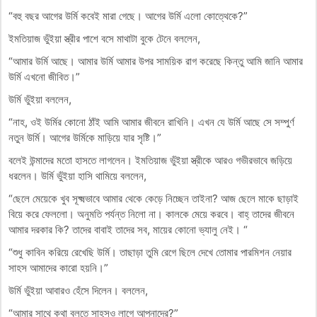
“বহু বছর আগের উর্মি কবেই মারা গেছে। আগের উর্মি এলো কোত্থেকে?”
ইমতিয়াজ ভুঁইয়া স্ত্রীর পাশে বসে মাথাটা বুকে টেনে বললেন,
“আমার উর্মি আছে। আমার উর্মি আমার উপর সাময়িক রাগ করেছে কিন্তু আমি জানি আমার
উর্মি এখনো জীবিত।”
উর্মি ভুঁইয়া বললেন,
“নাহ, ওই উর্মির কোনো ঠাঁই আমি আমার জীবনে রাখিনি। এখন যে উর্মি আছে সে সম্পুর্ণ
নতুন উর্মি। আগের উর্মিকে মাড়িয়ে যার সৃষ্টি।”
বলেই উন্মাদের মতো হাসতে লাগলেন। ইমতিয়াজ ভুঁইয়া স্ত্রীকে আরও গভীরভাবে জড়িয়ে
ধরলেন। উর্মি ভুঁইয়া হাসি থামিয়ে বললেন,
“ছেলে মেয়েকে খুব সূক্ষ্মভাবে আমার থেকে কেড়ে নিচ্ছেন তাইনা? আজ ছেলে মাকে ছাড়াই
বিয়ে করে ফেললো। অনুমতি পর্যন্ত নিলো না। কালকে মেয়ে করবে। বাহ্ তাদের জীবনে
আমার দরকার কি? তাদের বাবাই তাদের সব, মায়ের কোনো ভ্যালু নেই। “
“শুধু কাবিন করিয়ে রেখেছি উর্মি। তাছাড়া তুমি রেগে ছিলে দেখে তোমার পারমিশন নেয়ার
সাহস আমাদের কারো হয়নি।”
উর্মি ভুঁইয়া আবারও হেঁসে দিলেন। বললেন,
“আমার সাথে কথা বলতে সাহসও লাগে আপনাদের?”