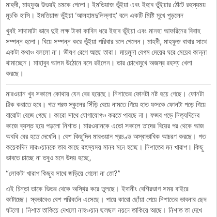
মাহদী, মাহফুজ উভয়ই চমকে গেলো। ইমতিয়াজ ভুঁইয়া এবং ইহাব ভুঁইয়ার ঠোঁটে রহস্যময়
মুচকি হাসি। ইমতিয়াজ ভুঁইয়া ‘আলহামদুলিল্লাহ’ বলে একটি মিষ্টি মুখে পুড়লেন
খুবই সাদামাটা ভাবে দুই লক্ষ টাকা কাবিন ধরে ইহাব ভুঁইয়া এবং মানহা আফরিনের বিবাহ
সম্পন্ন হলো। বিয়ে সম্পন্ন করে ভুঁইয়া পরিবার চলে গেলেন। মাহদী, মাহফুজ বাবার সাথে
একটা কথাও বললো না। ভীষণ রেগে আছে তারা। মায়মুনা বেগম মেয়ের ঘরে মেয়ের কান্না
থামাচ্ছেন। মাহাবুব আলম উঠোনে বসে রইলেন। তার চোখেমুখে অজস্র রহস্য খেলা
করছে।
মারওয়ান খুব সকালে কোথায় যেন বের হয়েছে। নিশাতের ফোনটা নষ্ট হয়ে গেছে। ফোনটা
ঠিক করাতে হবে। গত পরশু স্কুলের সিঁড়ি বেয়ে নামতে গিয়ে হাত ফসকে ফোনটা পড়ে গিয়ে
বারোটা বেজে গেছে। কারো সাথে যোগাযোগও করতে পারছে না। ফজর পড়ে নিত্যদিনের
কাজে ব্যস্ত হয়ে পড়লো নিশাত। মারওয়ানকে এতো সকালে তাদের বিয়ের পর থেকে আজ
অবধি বের হতে দেখেনি। বেশ কিছুদিন মারওয়ান প্রচণ্ড অস্বাভাবিক আচরণ করছে। গত
কয়েকদিন মারওয়ানকে তার কাছে রহস্যময় মানব মনে হচ্ছে। নিশাতের মন খারাপ। কিছু
ভাবতে চাচ্ছে না তবুও মনে উদয় হচ্ছে,
“লোকটা খারাপ কিছুর সাথে জড়িয়ে গেলো না তো?”
এই চিন্তা তাকে ভিতর থেকে অস্থির করে তুলছে। ইদানীং বেশিরভাগ সময় বাইরে
কাটাচ্ছে। স্বভাবেও বেশ পরিবর্তন এসেছে। পায়ে কারো ছোঁয়া পেয়ে নিশাতের ভাবনার ছেদ
ঘটলো। নিশাত তাকিয়ে দেখলো নাহওয়ান ছলছল নয়নে তাকিয়ে আছে। নিশাত তা দেখে