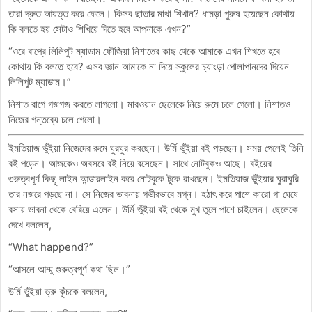
তারা দ্রুত আয়ত্ত করে ফেলে। কিসব ছাতার মাথা শিখান? ধামড়া পুরুষ হয়েছেন কোথায়
কি বলতে হয় সেটাও শিখিয়ে দিতে হবে আপনাকে এখন?”
“ওরে বাপ্রে লিলিপুট ম্যাডাম ফৌজিয়া নিশাতের কাছ থেকে আমাকে এখন শিখতে হবে
কোথায় কি বলতে হবে? এসব জ্ঞান আমাকে না দিয়ে স্কুলের চ্যাংড়া পোলাপানদের দিয়েন
লিলিপুট ম্যাডাম।”
নিশাত রাগে গজগজ করতে লাগলো। মারওয়ান ছেলেকে নিয়ে রুমে চলে গেলো। নিশাতও
নিজের গন্তব্যে চলে গেলো।
ইমতিয়াজ ভুঁইয়া নিজেদের রুমে ঘুরঘুর করছেন। উর্মি ভুঁইয়া বই পড়ছেন। সময় পেলেই তিনি
বই পড়েন। আজকেও অবসরে বই নিয়ে বসেছেন। সাথে নোটবুকও আছে। বইয়ের
গুরুত্বপূর্ণ কিছু লাইন আন্ডারলাইন করে নোটবুকে টুকে রাখছেন। ইমতিয়াজ ভুঁইয়ার ঘুরাঘুরি
তার নজরে পড়ছে না। সে নিজের ভাবনায় গভীরভাবে মগ্ন। হঠাৎ করে পাশে কারো গা ঘেষে
বসায় ভাবনা থেকে বেরিয়ে এলেন। উর্মি ভুঁইয়া বই থেকে মুখ তুলে পাশে চাইলেন। ছেলেকে
দেখে বললেন,
“What happend?”
“আসলে আম্মু গুরুত্বপূর্ণ কথা ছিল।”
উর্মি ভুঁইয়া ভ্রু কুঁচকে বললেন,