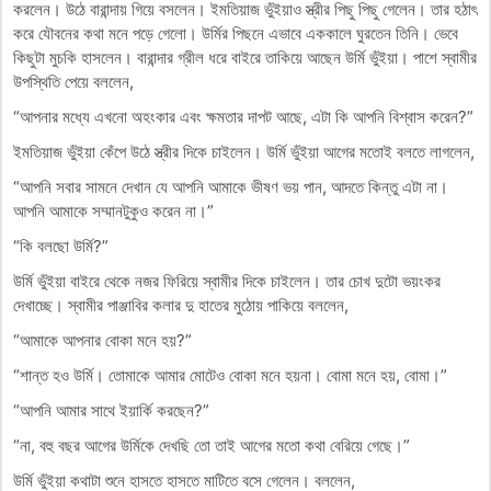
করলেন। উঠে বারান্দায় গিয়ে বসলেন। ইমতিয়াজ ভুঁইয়াও স্ত্রীর পিছু পিছু গেলেন। তার হঠাৎ
করে যৌবনের কথা মনে পড়ে গেলো। উর্মির পিছনে এভাবে এককালে ঘুরতেন তিনি। ভেবে
কিছুটা মুচকি হাসলেন। বারান্দার গ্রীল ধরে বাইরে তাকিয়ে আছেন উর্মি ভুঁইয়া। পাশে স্বামীর
উপস্থিতি পেয়ে বললেন,
“আপনার মধ্যে এখনো অহংকার এবং ক্ষমতার দাপট আছে, এটা কি আপনি বিশ্বাস করেন?”
ইমতিয়াজ ভুঁইয়া কেঁপে উঠে স্ত্রীর দিকে চাইলেন। উর্মি ভুঁইয়া আগের মতোই বলতে লাগলেন,
“আপনি সবার সামনে দেখান যে আপনি আমাকে ভীষণ ভয় পান, আদতে কিন্তু এটা না।
আপনি আমাকে সম্মানটুকুও করেন না।”
“কি বলছো উর্মি?”
উর্মি ভুঁইয়া বাইরে থেকে নজর ফিরিয়ে স্বামীর দিকে চাইলেন। তার চোখ দুটো ভয়ংকর
দেখাচ্ছে। স্বামীর পাঞ্জাবির কলার দু হাতের মুঠোয় পাকিয়ে বললেন,
“আমাকে আপনার বোকা মনে হয়?”
“শান্ত হও উর্মি। তোমাকে আমার মোটেও বোকা মনে হয়না। বোমা মনে হয়, বোমা।”
“আপনি আমার সাথে ইয়ার্কি করছেন?”
“না, বহু বছর আগের উর্মিকে দেখছি তো তাই আগের মতো কথা বেরিয়ে গেছে।”
উর্মি ভুঁইয়া কথাটা শুনে হাসতে হাসতে মাটিতে বসে গেলেন। বললেন,