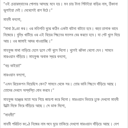
“ওই চেয়ারম্যানের পোলায় আসছে মনে হয়। মন চায় টানা পিটাইয়া বাড়ির নাম, ঠিকানা
ভুলাইয়া দেই। দেখেলেই রাগ উঠে।”
মাহদী বললো,
“মাথা ঠাণ্ডা কর। ওর মতিগতি বুঝে কঠিন একটা বাটনা বাটতে হবে। বহুত চালাক ভাবে
নিজেরে। বুদ্ধি খাটিয়ে ওর এই বিয়ের পিছনের মতলব বের করতে হবে। যা গেট খুলে দিয়ে
আয়। ওর জামাই আদর খাওয়াচ্ছি।”
মাহফুজ মাথা নাড়িয়ে হেলে দুলে গেট খুলে দিলো। খুলেই ঝটকা খেলো যেন। সামনে
মারওয়ান দাঁড়িয়ে। মাহফুজ অবাক স্বরে বললো,
“বড় ভাইয়া!”
মারওয়ান বললো,
“এমন রিয়েকশন দিয়েছিস কেন? সামনে থেকে সর। তোর ভাবি পিছনে দাঁড়িয়ে আছে।
তোদের দেখলে অস্বস্তি বোধ করবে।”
মাহফুজ যন্ত্রের মতো সরে গিয়ে জায়গা করে দিলো। মারওয়ান ভিতরে ঢুকে দেখলো মাহদী
উল্টো দিকে ফিরে দাঁড়িয়ে আছে। সে ডাক দিলো,
“মাহদী!”
মাহদী পরিচিত কণ্ঠে নিজের নাম শুনে ঘুরে তাকিয়ে দেখলো মারওয়ান দাঁড়িয়ে আছে। বেশ