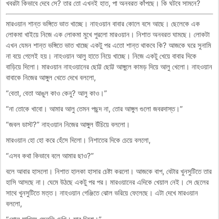
খবরটা কিভাবে দেবে সে? তার তো এখনই হাত, পা অনবরত কাঁপছে। কি ঘটবে সামনে?
মারওয়ান শান্ত ভঙ্গিতে ভাত খাচ্ছে। নাহওয়ান বাবার কোলে বসে আছে। ছেলেকে এক
লোকমা খাইয়ে নিজে এক লোকমা মুখে পুরলো মারওয়ান। নিশাত অনবরত ঘামছে। লোকটা
এখন যেমন শান্ত ভঙ্গিতে ভাত খাচ্ছে একটু পর এতো শান্ত থাকবে কি? আজকে ঘরে সুনামি
না বয়ে গেলেই হয়। নাহওয়ান আলু হাতে নিয়ে খাচ্ছে। নিজে একটু খেয়ে বাবার দিকে
বাড়িয়ে দিলো। মারওয়ান নাহওয়ানের ছোট্ট ছোট্ট আঙ্গুলে কামড় দিয়ে আলু খেলো। নাহওয়ান
বাবাকে নিজের আঙ্গুল খেতে দেখে বললো,
“বেতা, বেতা আঙুল কাও কেনু? আলু কাও।”
“না তোকে খাবো। আমার আলু তেমন পছন্দ না, তোর আঙ্গুল গুলো জবরদাস্ত।”
“জবল ডাস্ট?” নাহওয়ান নিজের আঙ্গুল উঁচিয়ে বললো।
মারওয়ান হো হো করে হেঁসে দিলো। নিশাতের দিকে চেয়ে বললো,
“এসব কথা কিভাবে বলে আমার ছাও?”
বলে আবার হাসলো। নিশাত হালকা হাসার চেষ্টা করলো। আজকে বাপ, বেটার খুনসুটিতে তার
হাসি আসছে না। ঘেমে উঠছে একটু পর পর। মারওয়ানের এদিকে খেয়াল নেই। সে ছেলের
সাথে খুনসুটিতে মত্ত। নাহওয়ান গেঞ্জিতে ঝোল ভরিয়ে ফেলেছে। এটা দেখে মারওয়ান
বললো,