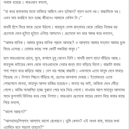
অবাক হয়েছে। মারওয়ান বললো,
“হা করে ক্যাবলার মতো তাকিয়ে আছিস কেন দুইজন? ব্যাগ গুলো ধর। বাচ্চাটাকে ধর।
এমন ভাব করছিস মনে হচ্ছে জীবনেও আমাকে দেখিস নি।”
মাহদী হুঁশে ফিরে মাকে ডেকে উঠলো। মায়মুনা বেগম রান্নাঘর থেকে বেরিয়ে নিজের বড়
ছেলেকে দেখে ছুটতে ছুটতে এগিয়ে আসলেন। ছেলেকে মন ভরে আদর করে বললেন,
“আমার মানিক। আমার বুকের মানিক গ্রামে আসছে? ও আল্লাহ আমার সন্তান আমার বুকে
ফিরে এসেছে। তোমার কাছে লক্ষ কোটি শুকরিয়া মাবুদ।”
বলে মারওয়ানের চোখে, মুখে, কপালে চুমু খেলেন তিনি। মাহদী ব্যাগ হাতে দাঁড়িয়ে আছে।
মাহফুজ ভাইয়ের কোল থেকে নাহওয়ানকে নেয়ার জন্য হাত বাড়িয়ে দিলো। বাচ্চাটা বাবার
গলা শক্ত করে জড়িয়ে আছে। বেশ ভয় পাচ্ছে বাচ্চাটা। একসাথে এতো মানুষ দেখে ঘাবড়ে
গিয়েছে সে। নিশাত পিছনে দাঁড়িয়ে মা, ছেলের ভালবাসা দেখছে। ইতোমধ্যে এতো
শোরগোলে মানহা, মাহাবুব আলম হাজির হয়েছেন। মানহা বড় ভাই, ভাবিকে দেখে দৌঁড়ে
গেলো। ভাবির অস্বস্তি হচ্ছে বুঝতে পেরে ঘরে নিয়ে গেলো। যাওয়ার আগে মাহাবুব আলমের
সাথে কুশলাদি বিনিময় করে গেছে নিশাত। মারওয়ান ছেলেকে মায়ের কোলে দিয়ে বাবার কাছে
গিয়ে বললো,
“ভালো আছেন?”
“আলহামদুলিল্লাহ আল্লাহ ভালো রেখেছেন। তুমি কেমন? এই অধম বাবা, মায়ের কথা
এতদিনে মনে পড়লো তাহলে?”