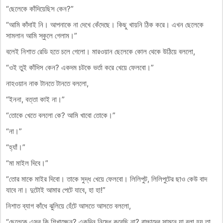
“ছেলেকে কাঁদিয়েছিস কেন?”
“আমি কাঁদাই নি। আপনাকে না দেখে কেঁদেছে। কিছু খায়নি ঠিক করে। এখন ছেলেকে
সামলান আমি স্কুলে গেলাম।”
বলেই নিশাত রেডি হতে চলে গেলো। মারওয়ান ছেলেকে কোল থেকে উঠিয়ে বললো,
“ওই তুই কাঁদিস কেন? একদম চটকে ভর্তা করে খেয়ে ফেলবো।”
নাহওয়ান নাক টানতে টানতে বললো,
“ইননা, বত্তা কাই না।”
“তোকে খেতে বললো কে? আমি খাবো তোকে।”
“না।”
“হ্যাঁ।”
“মা মাইল দিবে।”
“তোর মাকে মাইর দিবো। তাকে সুদ্ধ খেয়ে ফেলবো। লিলিপুট, লিলিপুটের ছাও কেউ বাদ
যাবে না। দুটোই আমার পেটে যাবে, হা হা!”
নিশাত ব্যাগ কাঁধে ঝুলিয়ে হেঁটে আসতে আসতে বললো,
“ছেলেকে এসব কি শিখাচ্ছেন? একদিন নিষেধ করেছি না? বাচ্চাদের সামনে যা বলা হয় তা