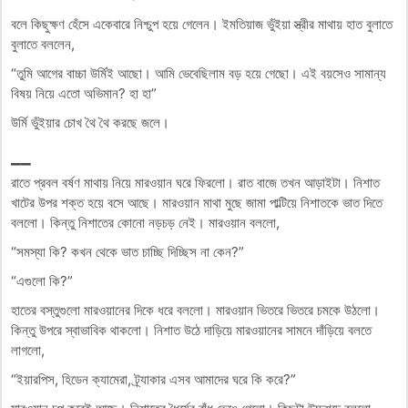
বলে কিছুক্ষণ হেঁসে একেবারে নিশ্চুপ হয়ে গেলেন। ইমতিয়াজ ভুঁইয়া স্ত্রীর মাথায় হাত বুলাতে
বুলাতে বললেন,
“তুমি আগের বাচ্চা উর্মিই আছো। আমি ভেবেছিলাম বড় হয়ে গেছো। এই বয়সেও সামান্য
বিষয় নিয়ে এতো অভিমান? হা হা”
উর্মি ভুঁইয়ার চোখ থৈ থৈ করছে জলে।
__
রাতে প্রবল বর্ষণ মাথায় নিয়ে মারওয়ান ঘরে ফিরলো। রাত বাজে তখন আড়াইটা। নিশাত
খাটের উপর শক্ত হয়ে বসে আছে। মারওয়ান মাথা মুছে জামা পাল্টিয়ে নিশাতকে ভাত দিতে
বললো। কিন্তু নিশাতের কোনো নড়চড় নেই। মারওয়ান বললো,
“সমস্যা কি? কখন থেকে ভাত চাচ্ছি দিচ্ছিস না কেন?”
“এগুলো কি?”
হাতের বস্তুগুলো মারওয়ানের দিকে ধরে বললো। মারওয়ান ভিতরে ভিতরে চমকে উঠলো।
কিন্তু উপরে স্বাভাবিক থাকলো। নিশাত উঠে দাড়িয়ে মারওয়ানের সামনে দাঁড়িয়ে বলতে
লাগলো,
“ইয়ারপিস, হিডেন ক্যামেরা, ট্র্যাকার এসব আমাদের ঘরে কি করে?”