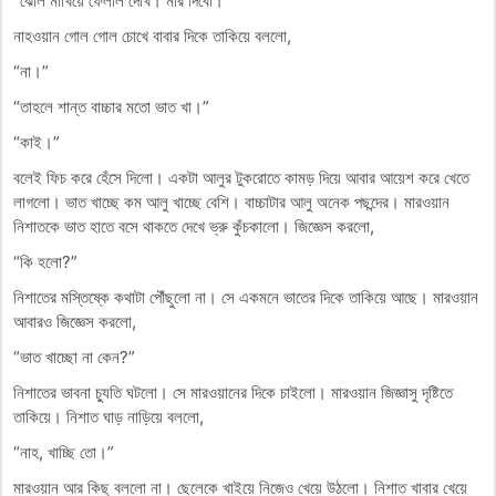
“ঝোল মাখিয়ে ফেললি দেখি। মার দিবো।”
নাহওয়ান গোল গোল চোখে বাবার দিকে তাকিয়ে বললো,
“না।”
“তাহলে শান্ত বাচ্চার মতো ভাত খা।”
“কাই।”
বলেই ফিচ করে হেঁসে দিলো। একটা আলুর টুকরোতে কামড় দিয়ে আবার আয়েশ করে খেতে
লাগলো। ভাত খাচ্ছে কম আলু খাচ্ছে বেশি। বাচ্চাটার আলু অনেক পছন্দের। মারওয়ান
নিশাতকে ভাত হাতে বসে থাকতে দেখে ভ্রু কুঁচকালো। জিজ্ঞেস করলো,
“কি হলো?”
নিশাতের মস্তিষ্কে কথাটা পৌঁছুলো না। সে একমনে ভাতের দিকে তাকিয়ে আছে। মারওয়ান
আবারও জিজ্ঞেস করলো,
“ভাত খাচ্ছো না কেন?”
নিশাতের ভাবনা চ্যুতি ঘটলো। সে মারওয়ানের দিকে চাইলো। মারওয়ান জিজ্ঞাসু দৃষ্টিতে
তাকিয়ে। নিশাত ঘাড় নাড়িয়ে বললো,
“নাহ, খাচ্ছি তো।”
মারওয়ান আর কিছু বললো না। ছেলেকে খাইয়ে নিজেও খেয়ে উঠলো। নিশাত খাবার খেয়ে