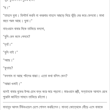
“হু।”
“তাহলে ঘুমা। ডিস্টার্ব করবি না খবরদার নাহলে আছাড় দিয়ে ভুঁড়ি বের করে ফেলবো। মাথা
বহুত গরম আছে। ঘুমা।”
নাহওয়ান বাবার দিকে তাকিয়ে বললো,
“বুলি বেল কলে পেলবে?
“হ্যাঁ।”
“বুলি নাই।”
“আছে।”
“কুতায়?
“বললাম না আছে পটলের বাচ্চা। এতো কথা বলিস কেন?
“আচ্চা গুমাই।”
বলেই বাবার বুকের উপর চোখ বন্ধ করে শুয়ে পড়লো। মারওয়ান স্ত্রী, সন্তানকে আগলে রেখে
পুরোটা জার্নিতে সামনে তাকিয়ে রইলো।
মাহাবুব আলম টিউবওয়েল চেপে গোসল করছিলেন। মানহা কোত্থেকে দৌঁড়ে এসে বাবাকে