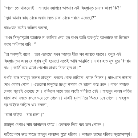
“ভালো তো থাকবেনই। মানহার ব্যাপারে আপনার এই সিদ্ধান্ত নেয়ার কারণ কি?”
“তুমি আমার কাছ থেকে জবাব নিতে ঢাকা থেকে গ্রামে এসেছো?”
মারওয়ান কঠোর ভঙ্গিতে বললো,
“যখন সিদ্ধান্তটা আমাকে না জানিয়ে নেয়া হয় তখন আমি অবশ্যই আপনাকে তা জিজ্ঞেস
করার অধিকার রাখি।”
“তা অবশ্যই রাখো। তবে এসেছো যখন আস্তে ধীরে সব জানতে পারবে। তবুও এই
সিদ্ধান্তের জন্য যে গ্রাম মুখী হয়েছো এতেই আমি আনন্দিত। এবার হাত মুখ ধুয়ে বিশ্রাম
নাও। জার্নি করে এতো প্রেশার মাথায় নিতে হবে না।”
কথাটা বলে মাহাবুব আলম মায়মুনা বেগমের থেকে নাতিকে কোলে নিলেন। নাহওয়ান দাদাকে
দেখে কোলে গেলো। এতগুলো মানুষের মধ্যে দাদাকে সে ভালো করে চেনে। কারণ দাদাকে
ঢাকায় প্রায়ই দেখেছে সে। বাকিদের সাথে তার অতটা ঘনিষ্ঠতা নেই। মাহাবুব আলম নাতির
সাথে কথা বলতে বলতে ঘরে চলে গেলেন। মাহদী ব্যাগ নিয়ে ভিতরে চলে গেলো। মাহফুজ
বড় ভাইকে জড়িয়ে ধরে বললো,
“চলো ভাইয়া। ঘরে চলো।”
মায়মুনা বেগমও সায় জানালেন তাতে। ছেলেকে নিয়ে ঘরে চলে গেলেন।
পাটিতে বসে ভাত খাচ্ছে মাহবুব আলমের পুরো পরিবার। আজকে তাদের পরিবার স্বয়ংসম্পূর্ণ।