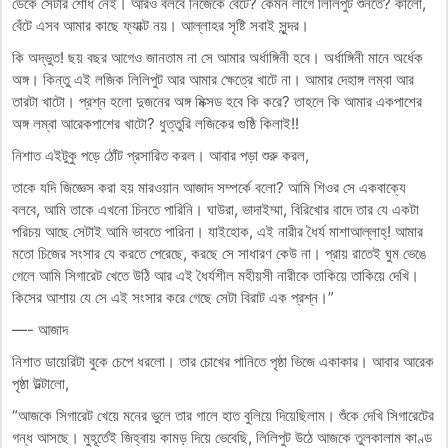
ডেকে সেটার শোধ নেই। আরও বলবে নিজেকে বেঁটে? কেমন লাগে লিলিপুট শুনতে? কালো,
বেঁটে এসব আমার কাছে ফ্যাক্ট নয়। আল্লাহর সৃষ্টি সবাই সুন্দর।
কি অদ্ভুত! ছয় বছর আগেও জানতাম না সে আমার অর্ধাঙ্গিনী হবে। অর্ধাঙ্গিনী মানে অর্ধেক
অঙ্গ। কিন্তু এই লজিক লিলিপুট আর আমার ক্ষেত্রে খাটে না। আমার দেহাঙ্গ লম্বা আর
তারটা খাটো। প্রশ্ন হলো দুজনের অঙ্গ মিক্সড হবে কি করে? তাহলে কি আমার একপাশের
অঙ্গ লম্বা আরেকপাশের খাটো? ধুত্তুরি লজিকের গুষ্ঠি কিলাই!!
নিশাত এইটুকু পড়ে ঠোঁট প্রসারিত করল। আবার পড়া শুরু করল,
তাকে যদি জিজ্ঞেস করা হয় মারওয়ান আজাদ সম্পর্কে বলো? আমি শিওর সে একবাক্যে
বলবে, আমি তাকে এখনো চিনতে পারিনি। ঘাউরা, ভাদাইম্মা, বিরিখোর বাদে তার যে একটা
পরিচয় আছে সেটাই আমি ভাবতে পারিনা। যাইহোক, এই নারীর ধৈর্য মাশাআল্লাহ্! আমার
মতো চিজের সংসার যে করতে পেরেছে, করছে সে সাধারণ কেউ না। প্রায় রাতেই ঘুম ভেঙে
গেলে আমি সিগারেট খেতে উঠি আর এই ধৈর্যশীল মহীয়সী নারীকে তাকিয়ে তাকিয়ে দেখি।
কিসের আশায় যে সে এই সংসার করে গেছে সেটা বিরাট এক প্রশ্ন।”
—- আজাদ
নিশাত ডায়েরিটা বুকে চেপে ধরলো। তার চোখের পানিতে পৃষ্ঠা ভিজে একাকার। আবার আরেক
পৃষ্ঠা উল্টালো,
“আজকে সিগারেট খেয়ে মনের ভুলে তার গালে হাত বুলিয়ে দিয়েছিলাম। শুঁকে দেখি সিগারেটের
গন্ধ আসছে। মুহূর্তেই জিহ্বায় কামড় দিয়ে ভেবেছি, লিলিপুট উঠে আজকে তুলকালাম কাণ্ড