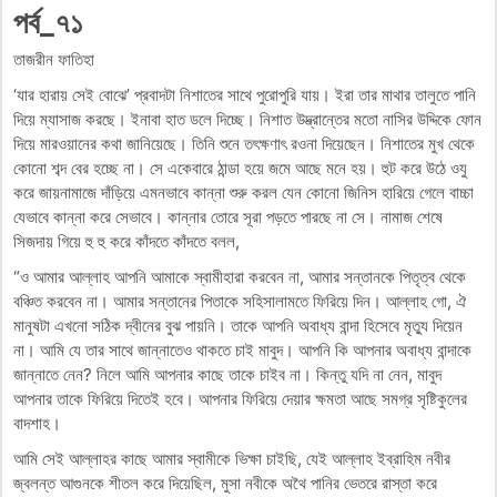
পর্ব_৭১
তাজরীন ফাতিহা
‘যার হারায় সেই বোঝে’ প্রবাদটা নিশাতের সাথে পুরোপুরি যায়। ইরা তার মাথার তালুতে পানি
দিয়ে ম্যাসাজ করছে। ইনাবা হাত ডলে দিচ্ছে। নিশাত উদ্ভ্রান্তের মতো নাসির উদ্দিকে ফোন
দিয়ে মারওয়ানের কথা জানিয়েছে। তিনি শুনে তৎক্ষণাৎ রওনা দিয়েছেন। নিশাতের মুখ থেকে
কোনো শব্দ বের হচ্ছে না। সে একেবারে ঠান্ডা হয়ে জমে আছে মনে হয়। হুট করে উঠে ওযু
করে জায়নামাজে দাঁড়িয়ে এমনভাবে কান্না শুরু করল যেন কোনো জিনিস হারিয়ে গেলে বাচ্চা
যেভাবে কান্না করে সেভাবে। কান্নার তোরে সূরা পড়তে পারছে না সে। নামাজ শেষে
সিজদায় গিয়ে হু হু করে কাঁদতে কাঁদতে বলল,
“ও আমার আল্লাহ আপনি আমাকে স্বামীহারা করবেন না, আমার সন্তানকে পিতৃত্ব থেকে
বঞ্চিত করবেন না। আমার সন্তানের পিতাকে সহিসালামতে ফিরিয়ে দিন। আল্লাহ গো, ঐ
মানুষটা এখনো সঠিক দ্বীনের বুঝ পায়নি। তাকে আপনি অবাধ্য বান্দা হিসেবে মৃত্যু দিয়েন
না। আমি যে তার সাথে জান্নাতেও থাকতে চাই মাবুদ। আপনি কি আপনার অবাধ্য বান্দাকে
জান্নাতে নেন? নিলে আমি আপনার কাছে তাকে চাইব না। কিন্তু যদি না নেন, মাবুদ
আপনার তাকে ফিরিয়ে দিতেই হবে। আপনার ফিরিয়ে দেয়ার ক্ষমতা আছে সমগ্র সৃষ্টিকুলের
বাদশাহ।
আমি সেই আল্লাহর কাছে আমার স্বামীকে ভিক্ষা চাইছি, যেই আল্লাহ ইব্রাহিম নবীর
জ্বলন্ত আগুনকে শীতল করে দিয়েছিল, মুসা নবীকে অথৈ পানির ভেতরে রাস্তা করে