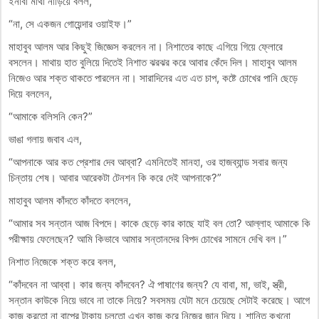
ইনাবা মাথা নাড়িয়ে বলল,
“না, সে একজন গোয়েন্দার ওয়াইফ।”
মাহাবুব আলম আর কিছুই জিজ্ঞেস করলেন না। নিশাতের কাছে এগিয়ে গিয়ে ফ্লোরে
বসলেন। মাথায় হাত বুলিয়ে দিতেই নিশাত ঝরঝর করে আবার কেঁদে দিল। মাহাবুব আলম
নিজেও আর শক্ত থাকতে পারলেন না। সারাদিনের এত এত চাপ, কষ্টে চোখের পানি ছেড়ে
দিয়ে বললেন,
“আমাকে বলিসনি কেন?”
ভাঙা গলায় জবাব এল,
“আপনাকে আর কত প্রেশার দেব আব্বা? এমনিতেই মানহা, ওর হাজব্যান্ড সবার জন্য
চিন্তায় শেষ। আবার আরেকটা টেনশন কি করে দেই আপনাকে?”
মাহাবুব আলম কাঁদতে কাঁদতে বললেন,
“আমার সব সন্তান আজ বিপদে। কাকে ছেড়ে কার কাছে যাই বল তো? আল্লাহ আমাকে কি
পরীক্ষায় ফেলেছেন? আমি কিভাবে আমার সন্তানদের বিপদ চোখের সামনে দেখি বল।”
নিশাত নিজেকে শক্ত করে বলল,
“কাঁদবেন না আব্বা। কার জন্য কাঁদবেন? ঐ পাষাণের জন্য? যে বাবা, মা, ভাই, স্ত্রী,
সন্তান কাউকে নিয়ে ভাবে না তাকে নিয়ে? সবসময় যেটা মনে চেয়েছে সেটাই করেছে। আগে
কাজ করতো না বাপের টাকায় চলতো এখন কাজ করে নিজের জান দিয়ে। শান্তি কখনো