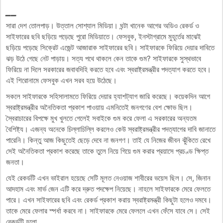
__
সারা দেশ তোলপাড়। উত্তাল সোশ্যাল মিডিয়া। ঘন্টা খানেক আগের অডিও রেকর্ড ও
সাইফারের ছবি ছড়িয়ে পড়েছে পুরো মিডিয়াতে। ফেসবুক, ইনস্টাগ্রামে মুহূর্তের মাঝেই
ছড়িয়ে পড়েছে সিক্রেট এজেন্ট আজারাক সাইফারের ছবি। সাইফারকে ফিরিয়ে দেয়ার দাবিতে
ঝড় উঠে গেছে নেট পাড়ায়। সত্য পথে থাকলে কেন তাকে গুম? সাইফারকে সুস্থভাবে
ফিরিয়ে না দিলে সরকারের জবাবদিহি করতে হবে এবং স্বরাষ্ট্রমন্ত্রীর পদত্যাগ করতে হবে।
এই শিরোনামে ফেসবুক এখন সরব হয়ে উঠেছে।
সকলে সাইফারকে সহিসালামতে ফিরিয়ে দেয়ার হ্যাশট্যাগ জারি করেছে। কয়েকদিন আগে
স্বরাষ্ট্রমন্ত্রীর অনৈতিকতা প্রকাশ পাওয়ায় এমনিতেই জনগণের বেশ ক্ষোভ ছিল।
স্বৈরাচারের বিপক্ষে মুখ খুলতে গেলেই সবাইকে গুম করে ফেলা এ সরকারের অন্যতম
বৈশিষ্ট্য। এজন্য অনেকে চিল্লাচিল্লি করলেও কেউ স্বরাষ্ট্রমন্ত্রীর পদত্যাগের দাবি জানাতে
পারেনি। কিন্তু আজ কিছুতেই ছেড়ে দেবে না জনগণ। তাই যে নিজের জীবন ঝুঁকিতে রেখে
সেই অনৈতিকতা প্রকাশ করেছে তাকে তুলে নিয়ে গিয়ে গুম করার প্রয়াসে প্রচণ্ড ক্ষিপ্ত
জনতা।
যেই রেকর্ডটি এখন ভাইরাল হয়েছে সেটি মূলত নেওয়াজ শাবীরের ভয়েস ছিল। সে, জিনান
আদহাম এবং মার্ভ জেন এটি করে দ্রুত পদক্ষেপ নিয়েছে। নাহলে সাইফারকে মেরে ফেলতে
পারে। এখন সাইফারের ছবি এবং রেকর্ড প্রকাশ করায় স্বরাষ্ট্রমন্ত্রী কিছুটা হলেও দমবে।
তাকে মেরে ফেলার স্পর্ধা করবে না। সাইফারকে মেরে ফেললে এখন ফেঁসে যাবে সে। সেই
রেকর্ডটি হলো,