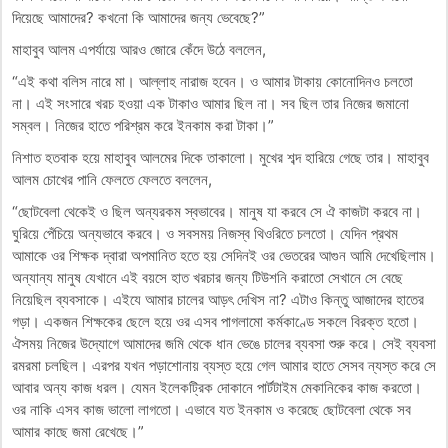
দিয়েছে আমাদের? কখনো কি আমাদের জন্য ভেবেছে?”
মাহাবুব আলম এপর্যায়ে আরও জোরে কেঁদে উঠে বললেন,
“এই কথা বলিস নারে মা। আল্লাহ নারাজ হবেন। ও আমার টাকায় কোনোদিনও চলতো
না। এই সংসারে খরচ হওয়া এক টাকাও আমার ছিল না। সব ছিল তার নিজের জমানো
সম্বল। নিজের হাতে পরিশ্রম করে ইনকাম করা টাকা।”
নিশাত হতবাক হয়ে মাহাবুব আলমের দিকে তাকালো। মুখের শব্দ হারিয়ে গেছে তার। মাহাবুব
আলম চোখের পানি ফেলতে ফেলতে বললেন,
“ছোটবেলা থেকেই ও ছিল অন্যরকম স্বভাবের। মানুষ যা করবে সে ঐ কাজটা করবে না।
ঘুরিয়ে পেঁচিয়ে অন্যভাবে করবে। ও সবসময় নিজস্ব থিওরিতে চলতো। যেদিন প্রথম
আমাকে ওর শিক্ষক দ্বারা অপমানিত হতে হয় সেদিনই ওর ভেতরের আগুন আমি দেখেছিলাম।
অন্যান্য মানুষ যেখানে এই বয়সে হাত খরচার জন্য টিউশনি করাতো সেখানে সে বেছে
নিয়েছিল ব্যবসাকে। এইযে আমার চালের আড়ৎ দেখিস না? এটাও কিন্তু আজাদের হাতের
গড়া। একজন শিক্ষকের ছেলে হয়ে ওর এসব পাগলামো কর্মকাণ্ডে সকলে বিরক্ত হতো।
ঐসময় নিজের উদ্যোগে আমাদের জমি থেকে ধান ভেঙে চালের ব্যবসা শুরু করে। সেই ব্যবসা
রমরমা চলছিল। এরপর যখন পড়াশোনায় ব্যস্ত হয়ে গেল আমার হাতে সেসব ন্যস্ত করে সে
আবার অন্য কাজ ধরল। যেমন ইলেকট্রিক দোকানে পার্টটাইম মেকানিকের কাজ করতো।
ওর নাকি এসব কাজ ভালো লাগতো। এভাবে যত ইনকাম ও করেছে ছোটবেলা থেকে সব
আমার কাছে জমা রেখেছে।”