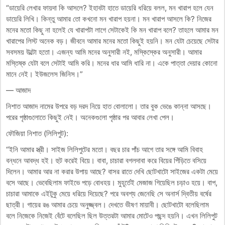
“ডায়েরি লেখার ফায়দা কি আসলে? ইহাবটা হাতে ডায়েরি ধরিয়ে বলল, মন খারাপ হলে যেন
ডায়েরি লিখি। কিন্তু আমার তো কখনো মন খারাপ হয়না। মন খারাপ আসলে কি? নিজের
মনের মতো কিছু না হলেই যে খারাপটা লাগে সেটাকেই কি মন খারাপ বলে? তাহলে আমার মন
খারাপের লিস্ট অনেক বড়। জীবনে আমার মনের মতো কিছুই হয়নি। মন যেটা চেয়েছে সেটার
সবসময় উল্টো হতো। এজন্য আমি মনের অনুসারী নই, মস্কিস্কের অনুসারী। আমার
মস্তিষ্ক যেটা বলে সেটাই আমি করি। মনের ধার আমি ধারি না। একে পাত্তা দেয়ার কোনো
মানে নেই। ইউজলেস জিনিস।”
— আজাদ
নিশাত আজাদ নামের উপরে বড় দরদ নিয়ে হাত বোলালো। তার বুক ভেঙে কান্না আসছে।
পরের পৃষ্ঠাগুলোতে কিছুই নেই। অনেকগুলো পৃষ্ঠার পর আবার লেখা পেল।
ফৌজিয়া নিশাত (লিলিপুট):
“ইনি আমার স্ত্রী। সাইজ লিলিপুটের মতো। বছর চার পাঁচ আগে তার সঙ্গে আমি বিবাহ
বন্ধনে আবদ্ধ হই। হুট করেই বিয়ে। বাবা, চাচারা বগলদাবা করে বিয়ের পিঁড়িতে বসিয়ে
দিলেন। আমার আর না করার উপায় আছে? বাসর রাতে দেখি ছোটখাটো সাইজের একটা মেয়ে
বসে আছে। ভেবেছিলাম ফাইভে পড়ে বোধহয়। মুহূর্তেই মেজাজ গিয়েছিল চড়াও হয়ে। বাপ,
চাচারা আমাকে এইটুকু মেয়ে ধরিয়ে দিয়েছে? পরে অবশ্য জেনেছি সে অনার্স দ্বিতীয় বর্ষের
ছাত্রী। গায়ের রঙ আমার চেয়ে অনুজ্জ্বল। দেখতে ভীষণ মায়াবী। ছোটখাটো বলেছিলাম
বলে নিজেকে নিজেই বেঁটে বলেছিল ছিল উত্তরটা আমার মোটেও পছন্দ হয়নি। এখন লিলিপুট