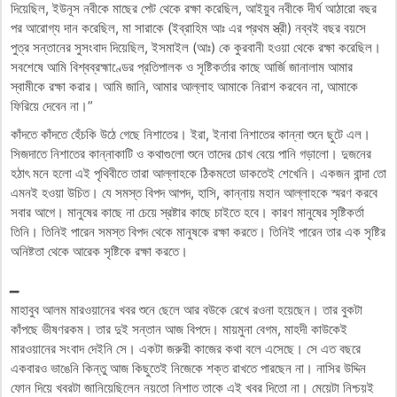
দিয়েছিল, ইউনূস নবীকে মাছের পেট থেকে রক্ষা করেছিল, আইয়ুব নবীকে দীর্ঘ আঠারো বছর
পর আরোগ্য দান করেছিল, মা সারাকে (ইব্রাহিম আঃ এর প্রথম স্ত্রী) নব্বই বছর বয়সে
পুত্র সন্তানের সুসংবাদ দিয়েছিল, ইসমাইল (আঃ) কে কুরবানী হওয়া থেকে রক্ষা করেছিল।
সবশেষে আমি বিশ্বব্রহ্মাণ্ডের প্রতিপালক ও সৃষ্টিকর্তার কাছে আর্জি জানালাম আমার
স্বামীকে রক্ষা করার। আমি জানি, আমার আল্লাহ আমাকে নিরাশ করবেন না, আমাকে
ফিরিয়ে দেবেন না।”
কাঁদতে কাঁদতে হেঁচকি উঠে গেছে নিশাতের। ইরা, ইনাবা নিশাতের কান্না শুনে ছুটে এল।
সিজদাতে নিশাতের কান্নাকাটি ও কথাগুলো শুনে তাদের চোখ বেয়ে পানি গড়ালো। দুজনের
হঠাৎ মনে হলো এই পৃথিবীতে তারা আল্লাহকে ঠিকমতো ডাকতেই শেখেনি। একজন বান্দা তো
এমনই হওয়া উচিত। যে সমস্ত বিপদ আপদ, হাসি, কান্নায় মহান আল্লাহকে স্মরণ করবে
সবার আগে। মানুষের কাছে না চেয়ে স্রষ্টার কাছে চাইতে হবে। কারণ মানুষের সৃষ্টিকর্তা
তিনি। তিনিই পারেন সমস্ত বিপদ থেকে মানুষকে রক্ষা করতে। তিনিই পারেন তার এক সৃষ্টির
অনিষ্টতা থেকে আরেক সৃষ্টিকে রক্ষা করতে।
_
মাহাবুব আলম মারওয়ানের খবর শুনে ছেলে আর বউকে রেখে রওনা হয়েছেন। তার বুকটা
কাঁপছে ভীষণরকম। তার দুই সন্তান আজ বিপদে। মায়মুনা বেগম, মাহদী কাউকেই
মারওয়ানের সংবাদ দেইনি সে। একটা জরুরী কাজের কথা বলে এসেছে। সে এত বছরে
একবারও ভাঙেনি কিন্তু আজ কিছুতেই নিজেকে শক্ত রাখতে পারছেন না। নাসির উদ্দিন
ফোন দিয়ে খবরটা জানিয়েছিলেন নয়তো নিশাত তাকে এই খবর দিতো না। মেয়েটা নিশ্চয়ই