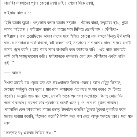
ডায়েরির মাঝখানের পৃষ্ঠায় কোনো লেখা নেই। শেষের দিকে লেখা,
ফাইয়াজ নাহওয়ান:
“ইনি আমার আন্ডা। শুদ্ধভাবে বললে আমার সন্তান। পটলের বাচ্চা, কবুতরের ছাও, পান্ডা।
আমার ফাইয়াজ। ফাইয়াজ নামটা ওর মায়ের সঙ্গে মিলিয়ে রেখেছিলাম। ফৌজিয়া-
ফাইয়াজ। বাবা চেয়েছিলেন আমার নামের সঙ্গে মিলিয়ে কোনো নাম রাখতে কিন্তু দীর্ঘ দশটা
মাস যে সন্তানকে গর্ভে রাখলো, কষ্ট করলো সেই সন্তানের নাম আমার সাথে মিলিয়ে রাখাটা
আমার পছন্দ হয়নি। তাই বাবার সাথে রাগারাগি করে ফাইয়াজ রাখি। এই নামে ডাকতেই
আমি বেশি স্বাচ্ছন্দ্যবোধ করি। ফাইয়াজকে ডাকলেই কেন যেন ফৌজিয়ার একটা ভাইব
পাই।”
—– আজাদ
নিশাত ডায়েরি যত পড়ছে তত যেন মারওয়ানকে চিনতে পারছে। আগে যেটুকু চিনেছে,
জেনেছে সবটুকুই যেন ভ্রম। মারওয়ান আজাদকে এত বছর সংসার করেও সে চিনতে
পারেনি। ডায়েরি পড়ে মনে হচ্ছে, লোকটা তাকে অসম্ভব ভালোবাসে কিন্তু কোনোদিন
প্রকাশ করেনি। হয়তবা তার প্রকাশের ধরনই এমন। সে কেন তা বুঝতে পারেনি।
কোনোদিন কেন ফাইয়াজের নামের রহস্য উদঘাটন করেনি? টুকরো টুকরো লুকায়িত যত্ন
গুলোর পরোয়া করেনি, হিসেবও করেনি? টপটপ করে গাল বেয়ে অশ্রু গড়াচ্ছে তার। মনে মনে
বলল,
“আল্লাহ শুধু একবার ফিরিয়ে দাও।”