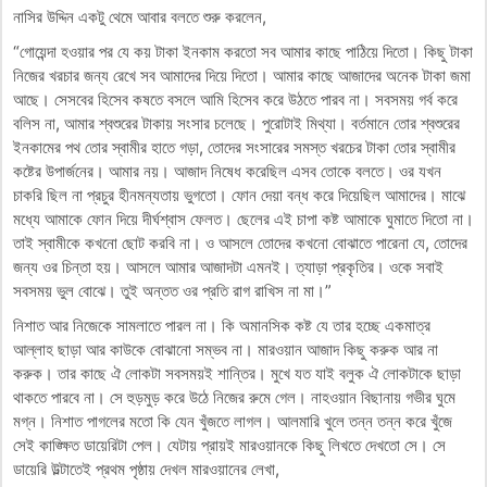
নাসির উদ্দিন একটু থেমে আবার বলতে শুরু করলেন,
“গোয়েন্দা হওয়ার পর যে কয় টাকা ইনকাম করতো সব আমার কাছে পাঠিয়ে দিতো। কিছু টাকা
নিজের খরচার জন্য রেখে সব আমাদের দিয়ে দিতো। আমার কাছে আজাদের অনেক টাকা জমা
আছে। সেসবের হিসেব কষতে বসলে আমি হিসেব করে উঠতে পারব না। সবসময় গর্ব করে
বলিস না, আমার শ্বশুরের টাকায় সংসার চলেছে। পুরোটাই মিথ্যা। বর্তমানে তোর শ্বশুরের
ইনকামের পথ তোর স্বামীর হাতে গড়া, তোদের সংসারের সমস্ত খরচের টাকা তোর স্বামীর
কষ্টের উপার্জনের। আমার নয়। আজাদ নিষেধ করেছিল এসব তোকে বলতে। ওর যখন
চাকরি ছিল না প্রচুর হীনমন্যতায় ভুগতো। ফোন দেয়া বন্ধ করে দিয়েছিল আমাদের। মাঝে
মধ্যে আমাকে ফোন দিয়ে দীর্ঘশ্বাস ফেলত। ছেলের এই চাপা কষ্ট আমাকে ঘুমাতে দিতো না।
তাই স্বামীকে কখনো ছোট করবি না। ও আসলে তোদের কখনো বোঝাতে পারেনা যে, তোদের
জন্য ওর চিন্তা হয়। আসলে আমার আজাদটা এমনই। ত্যাড়া প্রকৃতির। ওকে সবাই
সবসময় ভুল বোঝে। তুই অন্তত ওর প্রতি রাগ রাখিস না মা।”
নিশাত আর নিজেকে সামলাতে পারল না। কি অমানসিক কষ্ট যে তার হচ্ছে একমাত্র
আল্লাহ ছাড়া আর কাউকে বোঝানো সম্ভব না। মারওয়ান আজাদ কিছু করুক আর না
করুক। তার কাছে ঐ লোকটা সবসময়ই শান্তির। মুখে যত যাই বলুক ঐ লোকটাকে ছাড়া
থাকতে পারবে না। সে হুড়মুড় করে উঠে নিজের রুমে গেল। নাহওয়ান বিছানায় গভীর ঘুমে
মগ্ন। নিশাত পাগলের মতো কি যেন খুঁজতে লাগল। আলমারি খুলে তন্ন তন্ন করে খুঁজে
সেই কাঙ্ক্ষিত ডায়েরিটা পেল। যেটায় প্রায়ই মারওয়ানকে কিছু লিখতে দেখতো সে। সে
ডায়েরি উল্টাতেই প্রথম পৃষ্ঠায় দেখল মারওয়ানের লেখা,