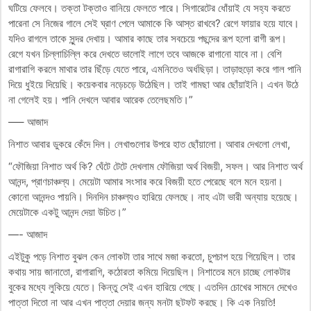
ঘটিয়ে ফেলবে। তক্তা টক্তাও বানিয়ে ফেলতে পারে। সিগারেটের ধোঁয়াই যে সহ্য করতে
পারেনা সে নিজের গালে সেই ঘ্রাণ পেলে আমাকে কি আস্ত রাখবে? রেগে ফায়ার হয়ে যাবে।
যদিও রাগলে তাকে সুন্দর দেখায়। আমার কাছে তার সবচেয়ে পছন্দের রূপ হলো রাগী রূপ।
রেগে যখন চিল্লাচিল্লি করে দেখতে ভালোই লাগে তবে আজকে রাগানো যাবে না। বেশি
রাগারাগি করলে মাথার তার ছিঁড়ে যেতে পারে, এমনিতেও অর্ধছিড়া। তাড়াহুড়ো করে গাল পানি
দিয়ে ধুইয়ে দিয়েছি। কয়েকবার নড়েচড়ে উঠেছিল। তাই গামছা আর ছোঁয়াইনি। এখন উঠে
না গেলেই হয়। পানি দেখলে আবার আরেক তেলেছমতি।”
—– আজাদ
নিশাত আবার ডুকরে কেঁদে দিল। লেখাগুলোর উপরে হাত ছোঁয়ালো। আবার দেখলো লেখা,
“ফৌজিয়া নিশাত অর্থ কি? ঘেঁটে টেটে দেখলাম ফৌজিয়া অর্থ বিজয়ী, সফল। আর নিশাত অর্থ
আনন্দ, প্রাণচাঞ্চল্য। মেয়েটা আমার সংসার করে বিজয়ী হতে পেরেছে বলে মনে হয়না।
কোনো আনন্দও পায়নি। দিনদিন চাঞ্চল্যও হারিয়ে ফেলছে। নাহ এটা ভারী অন্যায় হয়েছে।
মেয়েটাকে একটু আনন্দ দেয়া উচিত।”
—- আজাদ
এইটুকু পড়ে নিশাত বুঝল কেন লোকটা তার সাথে মজা করতো, চুপচাপ হয়ে গিয়েছিল। তার
কথায় সায় জানাতো, রাগারাগি, কঠোরতা কমিয়ে দিয়েছিল। নিশাতের মনে চাচ্ছে লোকটার
বুকের মধ্যে লুকিয়ে যেতে। কিন্তু সেই এখন হারিয়ে গেছে। এতদিন চোখের সামনে দেখেও
পাত্তা দিতো না আর এখন পাত্তা দেয়ার জন্য মনটা ছটফট করছে। কি এক নিয়তি!