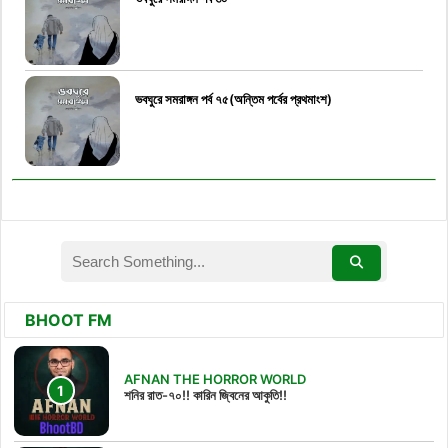
ভবঘুরে সমরাঙ্গন পর্ব ৭৫(অন্তিম পর্বের প্রথমাংশ)
BHOOT FM
AFNAN THE HORROR WORLD
শনির রাত-৭০!! কারিন জ্বিনের আকুতি!!