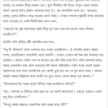
কোথাও না কোথাও তীব্র ধাক্কা খেল। বুকে সীমাহীন কষ্ট নিয়েও মানুষ এভাবে হাসতে
পারে? জেলের মাইর মোটেও বাতাসের মতো না। বরং সাংঘাতিক ব্যথা হয়। অনেকের
কোমর, বুকের হাড্ডিও ভেঙে যাওয়ার রেকর্ড আছে। সেখানে সামনের পুরুষটি বলছে বাতাসের
মতো লেগেছে! সে একটা দীর্ঘনিশ্বাস ফেলে বলল,
“এজন্যই কি তুমি ভাইপারের প্রতি তীব্র ঘৃণা বহন করে তার চালেই তাকে ফাঁসাতে
চেয়েছিলে?”
তাহমিদ হাসি থামিয়ে ঠোঁট প্রসারিত করে বলল,
“শুধু কি ফাঁসাতে? তাকে অপদস্ত হতে দেখতে চেয়েছিলাম। ঐ লোকটার কারণে আমার
শৈশব, বয়সন্ধিকাল কোনোটাই ভালো কাটেনি। যেখানে সেখানে জা*রজ বলে অপদস্ত হতে
হয়েছিল। বাবাকে সেদিন ওসব না জানালে খুব বেশি ক্ষতি হতো কি? যেদিন আপনার বাসায়
আমার তথাকথিত বাবা, মাকে ক্যামেরা ফিট করতে পাঠিয়েছিল সেদিন ইচ্ছে করেই আমার
প্রফেশনের কথা বলতে বলেছিলাম যেন আপনি বুঝে যান ডাল মে কুচ কালা হ্যায়। তারপর
আরকি আমার পরিকল্পনা মতো আপনি সব বুঝে গেলেন এরপর আমরা ধরা পড়লাম।”
“কিডন্যাপের দিন ইচ্ছে করেই বিভিন্ন ভাষা বলেছিলেন তাইনা?”
“হুম। ভাইপার যে বিভিন্ন ভাষা জানে তা তো আপনি জানতেনই। এজন্য এখানেও একটা
ক্লু দিয়ে এসেছিলাম।”
“কিন্তু আমার বাচ্চাকে অমানসিক ভাবে মারার কারণ কী?”