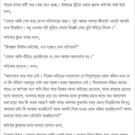
পায়ের তলায় মাটি সরে গেছে মনে হচ্ছে। উমায়ের ভুঁইয়া ওরফে ব্ল্যাক ভাইপার গর্জে উঠে
বলল,
“তোকে আমি শেষ করে ফেলব সাইফারের বাচ্চা। তুই আমার সমস্ত জীবনটা ওলোট পালোট
করে দিয়েছিস। শুধু একবার যদি মুক্তি পেতাম ডিরেক্ট তোর খুলি উড়িয়ে দিতাম।”
সাইফার ঠান্ডা গলায় বলল,
“রিল্যাক্স মিস্টার ভাইপার, এত হচ্ছেন কেন হাইপার?”
“তোকে আমি বাঁচিয়ে রেখেছিলাম যে কেন আমার আফসোস হয়।”
সাইফার হাসলো। বলল,
“আফসোস করে লাভ নেই। নিজের ভাইয়ের সন্তানকে যে পিতৃমাতৃত্ব থেকে বঞ্চিত করে সে
যে কি পরিমাণ অমানুষ সেটা আর প্রমাণ করার প্রয়োজন নেই। পিতামাতার পরিচয় জানার
পরেও যে জা*রজ বলে গালি দিতে পারে নিজের আপন ভাইয়ের ছেলেকে, যাকে রাস্তার ছেলের
মতো অবহেলা, অনাদরে মানুষ হতে হয় আপনার মতো কুলাঙ্গার চাচার জন্য তার আফসোস
করা ছাড়া আর কি করার আছে? আমি নাহয় আপনার কুকর্মের তথ্য জেনে গিয়েছিলাম কিন্তু
আপনার ভাই কি অপরাধ করেছিল? যাকে আপনি পিতা হওয়া থেকে বঞ্চিত করেছিলেন? আপন
রক্তের সাথে কেন বেইমানি করেছিলেন?”
ভাইপার উন্মাদের মতো হাসতে হাসতে বলল,
“আমার ইচ্ছা। আমার রাজত্বে আমি একাই রাজা। সেখানে তিলে তিলে গড়ে তোলা সম্পদ