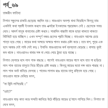
পর্ব_৬৯
তাজরীন ফাতিহা
নিশাত স্কুলের চাকরি ছেড়েছে বহুদিন হয়। মারওয়ান অবশ্য বাধা দিয়েছিল কিন্তু তার
একটাই কথা স্বামী ইনকাম করলে তার এক্সট্রা ইনকামের প্রয়োজন নেই। ছেলেকে সময়
দেবে। আদর্শ মানুষ বানানোর চেষ্টা করবে। সারাদিন বাচ্চাটা মাকে ছাড়া থাকতে থাকতে
খিটখিটে হয়ে যাচ্ছিল। এখন সম্পূর্ণ নজর ছেলের প্রতি দিচ্ছে। নাহওয়ান আগের চেয়ে
শান্ত হয়ে গেছে। মায়ের কথা অক্ষরে অক্ষরে পালন করার চেষ্টা করে। তবে বাপ, পুত্র এক
হলে আবার যেই লাউ সেই কদু। ইদানিং মারওয়ানের কর্ম ব্যস্ততা বেড়েছে। বাসায় খুবই
কম থাকে। নাহওয়ানও বাবার সঙ্গ না পেয়ে পেয়ে ঠান্ডা হয়ে যাচ্ছে।
নিশাত ফ্লোরে বসে লাল শাক বাছছে। পাশেই নাহওয়ান মায়ের পাশে বসে হাত পা ছড়িয়ে
লাল শাক হাতের তালুতে নিয়ে ছিঁড়ার চেষ্টা করছে। কিন্তু মায়ের মতো দক্ষ ভাবে পারছে না।
লাল শাক ভর্তা বানিয়ে ফেলছে। শাকের লালাভ রঙে হাতের তালু রক্তিম হয়ে গেছে।
নাহওয়ান মাকে দেখিয়ে বলল,
“মা মিন্দি লাগিয়েছি।”
“তাই?”
নাহওয়ান ঘাড় কাত করে সম্মতি জানিয়ে উঠে দাঁড়িয়ে মায়ের দু’গালে লাগিয়ে দিল। নিশাত তা
দেখে বলল,