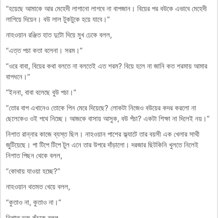
“হয়েছে আমাকে আর মেহেদী লাগানো লাগবে না বাপজান। বিয়ের পর বউকে এভাবে মেহেদী
লাগিয়ে দিয়েন। বউ লাল টুকটুকে হয়ে যাবে।”
নাহওয়ান রঞ্জিত হাত দুটো দিয়ে মুখ ঢেকে বলল,
“এত্ত পচা কতা বলেনা। সরম।”
“ওরে বাবা, বিয়ের কথা বলতে না বলতেই এত শরম? বিয়ে হলে না জানি কত শরমায় আমার
বাপধনে।”
“ইননা, বাবা বলেছে বুউ পচা।”
“তোর বাপ এখানেও তোকে পিন মেরে দিয়েছে? লোকটা নিজেও বউয়ের কদর করলো না
ছেলেকেও ওই পথে নিচ্ছে। আজকে বাসায় আসুক, বউ পঁচা? একটা শিক্ষা না দিলেই নয়।”
নিশাত রান্নার কাজে ব্যস্ত ছিল। নাহওয়ান পাশের ফ্ল্যাটে তার বয়সী এক খেলার সাথী
জুটিয়েছে। পা টিপে টিপে টুল এনে তার উপরে দাঁড়ালো। দরজার ছিটকিনি খুলতে নিলেই
নিশাত পিছন থেকে বলল,
“কোথায় যাওয়া হচ্ছে?”
নাহওয়ান থতমত খেয়ে বলল,
“কুতাও না, কুতাও না।”
নিশাত ভ্রু কুঁচকে বলল,