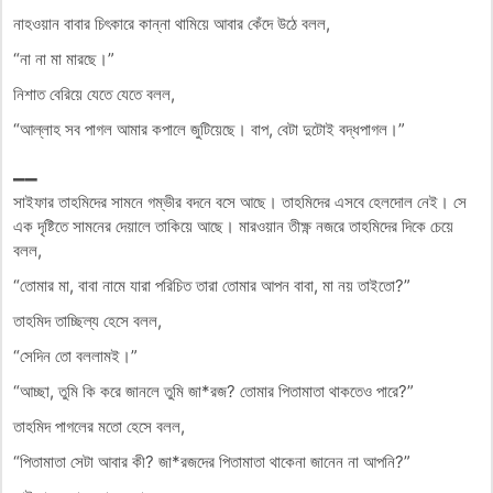
নাহওয়ান বাবার চিৎকারে কান্না থামিয়ে আবার কেঁদে উঠে বলল,
“না না মা মারছে।”
নিশাত বেরিয়ে যেতে যেতে বলল,
“আল্লাহ সব পাগল আমার কপালে জুটিয়েছে। বাপ, বেটা দুটোই বদ্ধপাগল।”
__
সাইফার তাহমিদের সামনে গম্ভীর বদনে বসে আছে। তাহমিদের এসবে হেলদোল নেই। সে
এক দৃষ্টিতে সামনের দেয়ালে তাকিয়ে আছে। মারওয়ান তীক্ষ্ণ নজরে তাহমিদের দিকে চেয়ে
বলল,
“তোমার মা, বাবা নামে যারা পরিচিত তারা তোমার আপন বাবা, মা নয় তাইতো?”
তাহমিদ তাচ্ছিল্য হেসে বলল,
“সেদিন তো বললামই।”
“আচ্ছা, তুমি কি করে জানলে তুমি জা*রজ? তোমার পিতামাতা থাকতেও পারে?”
তাহমিদ পাগলের মতো হেসে বলল,
“পিতামাতা সেটা আবার কী? জা*রজদের পিতামাতা থাকেনা জানেন না আপনি?”