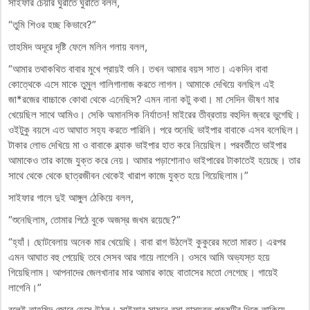
সাইফার চেয়ার ঘুরাতে ঘুরাতে বলল,
“তুমি শিওর হচ্ছ কিভাবে?”
তাহমিদ অদূরে দৃষ্টি ফেলে মলিন গলায় বলল,
“আমার তথাকথিত বাবার মুখে প্রায়ই শুনি। তখন আমার বয়স সাত। একদিন বাবা
কোত্থেকে এসে মাকে তুমুল গালিগালাজ করতে লাগল। আমাকে দেখিয়ে বলছিল এই
জা*রজের বাচ্চাকে কোথা থেকে এনেছিস? এমন নানা কটু কথা। মা সেদিন ভীষণ মার
খেয়েছিল সাথে আমিও। সেকি অমানসিক নির্যাতন! মাইরের তীব্রতায় বহুদিন জ্বরে ভুগেছি।
ওইটুকু বয়সে এত আঘাত সহ্য করতে পারিনি। পরে শুনেছি ভাইপার বাবাকে এসব বলেছিল।
টাকার লোভ দেখিয়ে মা ও বাবাকে ব্ল্যাক ভাইপার হাত করে নিয়েছিল। পরবর্তীতে ভাইপার
আমাকেও তার কাজে যুক্ত করে নেয়। আমার পড়াশোনাও ভাইপারের টাকাতেই হয়েছে। তার
সাথে থেকে থেকে ছাত্রজীবন থেকেই খারাপ কাজে যুক্ত হয়ে গিয়েছিলাম।”
সাইফার গালে দুই আঙ্গুল ঠেকিয়ে বলল,
“শুনেছিলাম, তোমার পিঠে বুকে অজস্র জখম রয়েছে?”
“হ্যাঁ। ছোটবেলায় অনেক মার খেয়েছি। বাবা রাগ উঠলেই কুকুরের মতো মারত। এরপর
এমন আঘাত বহু পেয়েছি তবে সেসব আর গায়ে লাগেনি। ওসবে আমি অভ্যস্ত হয়ে
গিয়েছিলাম। আপনাদের জেলখানার মার আমার কাছে বাতাসের মতো লেগেছে। গায়েই
লাগেনি।”
বলেই তাহমিদ জোরে হেসে উঠল। সাইফার সামনে বসা হাস্যরত পুরুষটির দিকে তাকিয়ে