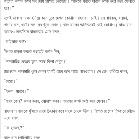
বাচ্চাটা আমার উপর সব দোষ চাপিয়ে ভেগেছে। আজকে ধরতে পারলে জাস্ট ভর্তা করে ফেলতে
হবে।”
বলেই মারওয়ান হনহনিয়ে রুমে ঢুকে দেখল কোথাও নাহওয়ান নেই। সে বাথরুম, বারান্দা,
পাশের রুম, খাটের তলা সব খুঁজে দেখল। নাহওয়ানের অস্তিত্বই নেই কোথাও। মারওয়ান
আবারও হনহনিয়ে রান্নাঘরে এসে বলল,
“ফাইয়াজ কই?”
নিশাত রান্না করতে করতেই জবাব দিল,
“আলমারির ভেতরে ঢুকে আছে কিনা দেখুন।”
মারওয়ান আলমারি খুলে দেখল ঘাপটি মেরে বসে আছে নাহওয়ান। সে চোখ রাঙিয়ে বলল,
“বেরো।”
“ইননা, মারবে।”
“মারব কেন? আদর করব, সোহাগ করব। তারপর জাস্ট ভর্তা করে ফেলব।”
নাহওয়ান বাবাকে ফুঁসতে দেখে চিৎকার করে মাকে ডেকে উঠল। নিশাত ছেলের চিৎকারে দৌড়ে
এসে বলল,
“কি হয়েছে?”
নাহওয়ান পিটপিটিয়ে বলল,