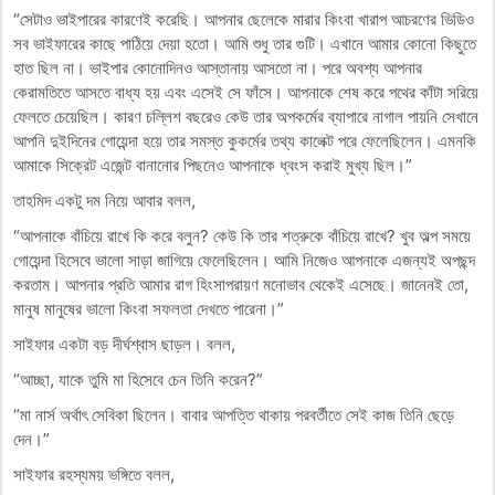
“সেটাও ভাইপারের কারণেই করেছি। আপনার ছেলেকে মারার কিংবা খারাপ আচরণের ভিডিও
সব ভাইফারের কাছে পাঠিয়ে দেয়া হতো। আমি শুধু তার গুটি। এখানে আমার কোনো কিছুতে
হাত ছিল না। ভাইপার কোনোদিনও আস্তানায় আসতো না। পরে অবশ্য আপনার
কেরামতিতে আসতে বাধ্য হয় এবং এসেই সে ফাঁসে। আপনাকে শেষ করে পথের কাঁটা সরিয়ে
ফেলতে চেয়েছিল। কারণ চল্লিশ বছরেও কেউ তার অপকর্মের ব্যাপারে নাগাল পায়নি সেখানে
আপনি দুইদিনের গোয়েন্দা হয়ে তার সমস্ত কুকর্মের তথ্য কালেক্ট পরে ফেলেছিলেন। এমনকি
আমাকে সিক্রেট এজেন্ট বানানোর পিছনেও আপনাকে ধ্বংস করাই মুখ্য ছিল।”
তাহমিদ একটু দম নিয়ে আবার বলল,
“আপনাকে বাঁচিয়ে রাখে কি করে বলুন? কেউ কি তার শত্রুকে বাঁচিয়ে রাখে? খুব অল্প সময়ে
গোয়েন্দা হিসেবে ভালো সাড়া জাগিয়ে ফেলেছিলেন। আমি নিজেও আপনাকে এজন্যই অপছন্দ
করতাম। আপনার প্রতি আমার রাগ হিংসাপরায়ণ মনোভাব থেকেই এসেছে। জানেনই তো,
মানুষ মানুষের ভালো কিংবা সফলতা দেখতে পারেনা।”
সাইফার একটা বড় দীর্ঘশ্বাস ছাড়ল। বলল,
“আচ্ছা, যাকে তুমি মা হিসেবে চেন তিনি করেন?”
“মা নার্স অর্থাৎ সেবিকা ছিলেন। বাবার আপত্তি থাকায় পরবর্তীতে সেই কাজ তিনি ছেড়ে
দেন।”
সাইফার রহস্যময় ভঙ্গিতে বলল,