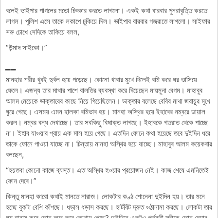
বলেই ভাইপার পাগলের মতো চিৎকার করতে লাগলো। একই কথা বারবার পুনরাবৃত্তি করতে
লাগল। পুলিশ এসে তাকে লকাপে ঢুকিয়ে দিল। ভাইপার বারবার গজরাতে লাগলো। সাইফার
সরু চোখে সেদিকে তাকিয়ে বলল,
“উন্মাদ সাইকো।”
__
মানহার শরীর খুবই দুর্বল হয়ে পড়েছে। কোনো খাবার মুখে দিলেই বমি করে ঘর ভাসিয়ে
ফেলে। এজন্য তার মাথার পাশে বালতির ব্যবস্থা করে দিয়েছেন মায়মুনা বেগম। মাহাবুব
আলম মেয়েকে ডাক্তারের কাছে নিয়ে গিয়েছিলেন। ডাক্তার বলেছে বেবির মাথা জরায়ুর মুখে
ঘুরে গেছে। এসময় এমন হালকা বমিভাব হয়। মানহা অস্থির হয়ে ইহাবের নম্বরে ডায়াল
করল। নম্বর বন্ধ দেখাচ্ছে। তার সবকিছু বিষাক্ত লাগছে। ইহাবকে গতরাত থেকে পাচ্ছে
না। ইহাব যাওয়ার প্রায় এক মাস হয়ে গেছে। এতদিন ফোনে কথা হয়েছে তবে দুইদিন ধরে
তাকে ফোনে পাওয়া যাচ্ছে না। চিন্তায় মানহা অস্থির হয়ে যাচ্ছে। মাহাবুব আলম কয়েকবার
বলছেন,
“হয়তবা কোনো কাজে ব্যস্ত। এত অস্থির হওয়ার প্রয়োজন নেই। কাজ শেষে এমনিতেই
ফোন দেবে।”
কিন্তু মানহা কারো কথাই মানতে নারাজ। লোকটার কণ্ঠ শোনেনা দুইদিন হয়। তার মনে
হচ্ছে বুকটা বেশি কাঁপছে। ধড়াস ধড়াস করছে। হার্টবিট দ্রুত ওঠানামা করছে। লোকটা তার
ঘুম হারাম করে ফোন অফ করে কোথায় গেছে? দুইদিনে একটুও গর্ভবতী স্ত্রীকে ফোন দেয়ার