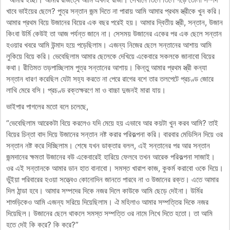
খাবে ভাইয়ের ছেলে? পুত্র সন্তান জন্ম দিতে না পারায় আমি আমার প্রথম স্ত্রীকে খুন করি।
আমার প্রথম বিয়ে উজানের বিয়ের এক বছর পরেই হয়। আমার দ্বিতীয় স্ত্রী, সন্তান, উজান
কিংবা উর্মি কেউই তা আজ পর্যন্ত জানে না। সেসময় উজানের একের পর এক ছেলে সন্তান
হওয়ার খবরে আমি উন্মাদ হয়ে পড়েছিলাম। এজন্য নিজের ছেলে সন্তানের আশায় আমি
লুকিয়ে বিয়ে করি। ভেবেছিলাম আমার ছেলেকে দেখিয়ে একেবারে সকলকে জানাবো বিয়ের
কথা। রীতিমত তড়পাচ্ছিলাম পুত্র সন্তানের আশায়। কিন্তু আমার প্রথম স্ত্রী কন্যা
সন্তান ধারণ করেছিল যেটা সহ্য করতে না পেরে রাগের বশে তার তলপেটে প্রচণ্ড জোরে
লাথি মেরে বসি। প্রচণ্ড রক্তক্ষরণে মা ও বাচ্চা দুজনই মারা যায়।
ভাইপার পাগলের মতো বলে চলেছে,
“ভেবেছিলাম আরেকটা বিয়ে করলেও যদি মেয়ে হয় এভাবে আর কয়টা খুন করব আমি? তাই
বিয়ের চিন্তা বাদ দিয়ে উজানের সন্তান নষ্ট করার পরিকল্পনা করি। বারবার মেডিসিন দিয়ে ওর
সন্তান নষ্ট করে দিচ্ছিলাম। শেষে যখন ডাক্তার বলল, এই সন্তানের পর আর সন্তান
জন্মদানের ক্ষমতা উজানের বউ একেবারেই হারিয়ে ফেলবে তখন আরেক পরিকল্পনা সাজাই।
ওর এই সন্তানকে আমার ডান হাত বানাবো। সমস্ত খারাপ কাজ, কুকর্ম করাবো ওকে দিয়ে।
ভুঁইয়া পরিবারের হওয়া সত্ত্বেও কোনোদিন জানতে পারবে না ও উজানের রক্ত। এতে আমার
দিল ঠান্ডা হবে। আমার সম্পদের দিকে নজর দিলে কাউকে আমি ছেড়ে দেইনা। উর্মির
শাশুড়িকেও আমি এজন্য সরিয়ে দিয়েছিলাম। ঐ মহিলাও আমার সম্পত্তির দিকে নজর
দিয়েছিল। উজানের ছেলে থাকলে সমস্ত সম্পত্তি ওর নামে লিখে দিতে হতো। তা আমি
হতে দেই কি করে? কি করে?”