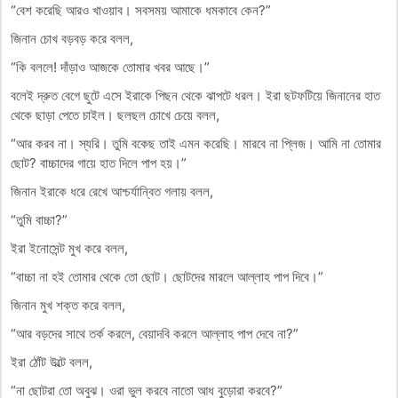
“বেশ করেছি আরও খাওয়াব। সবসময় আমাকে ধমকাবে কেন?”
জিনান চোখ বড়বড় করে বলল,
“কি বললে! দাঁড়াও আজকে তোমার খবর আছে।”
বলেই দ্রুত বেগে ছুটে এসে ইরাকে পিছন থেকে ঝাপটে ধরল। ইরা ছটফটিয়ে জিনানের হাত
থেকে ছাড়া পেতে চাইল। ছলছল চোখে চেয়ে বলল,
“আর করব না। স্যরি। তুমি বকেছ তাই এমন করেছি। মারবে না প্লিজ। আমি না তোমার
ছোট? বাচ্চাদের গায়ে হাত দিলে পাপ হয়।”
জিনান ইরাকে ধরে রেখে আশ্চর্যান্বিত গলায় বলল,
“তুমি বাচ্চা?”
ইরা ইনোসেন্ট মুখ করে বলল,
“বাচ্চা না হই তোমার থেকে তো ছোট। ছোটদের মারলে আল্লাহ পাপ দিবে।”
জিনান মুখ শক্ত করে বলল,
“আর বড়দের সাথে তর্ক করলে, বেয়াদবি করলে আল্লাহ পাপ দেবে না?”
ইরা ঠোঁট উল্টে বলল,
“না ছোটরা তো অবুঝ। ওরা ভুল করবে নাতো আধ বুড়োরা করবে?”