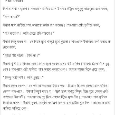
“কসটো পেয়েচে?”
নিশাত মাথা নাড়ালো। নাহওয়ান এগিয়ে এসে ইনাবার হাঁটুতে গুলুমুলু হাতদ্বয় রেখে বলল,
“লাগ কচ্চো?”
ইনাবা মাথা নাড়িয়ে সায় জানালো অর্থাৎ রাগ করেছে। নাহওয়ান ঠোঁট ফুলিয়ে বলল,
“লাগ কলে না। আমি কেয়ে চলি আচবো।”
ইনাবা কিছু বলল না। সে বিরস মুখে পাস্তা মুখে পুরলো। নাহওয়ান ইনাবাকে কথা বলতে না
দেখে বলল,
“আচ্চা ইট্টু কাবো। বিশি না।”
ইনাবা খুশি হয়ে নাহওয়ানকে কোলে তুলে কয়েক চামচ খাইয়ে দিল। তারপর ঠেসে ঠেসে চুমু
খেল। নাহওয়ান ঠোঁট ফুলিয়ে গাল ডলতে ডলতে খেল। তারপর মায়ের দিকে চেয়ে বলল,
“উফফু সান্টি নাই। কালি চুমায়।”
ইনাবা হেসে ফেলল। সে পর্দা না করলেও হিজাব পরে। হিজাবে চিকেন চাপের ঝোল ভরিয়ে
ফেলল নাহওয়ান। ইনাবা কিছুই বলল না। উল্টো ঠান্ডা মাথায় টিস্যু দিয়ে মুছে ফেলল চেরি
কাপড়ের হিজাবটি। নাহওয়ানকে চুমু দিয়ে গোশত ছিঁড়ে মুখে দিল। নাহওয়ান গাল ফুলিয়ে
চিবোতে লাগল। ইনাবা স্যুপ, অন্থন সব অল্প অল্প করে বাচ্চাটার মুখে দিল। নাহওয়ান মাথা
নাড়িয়ে নাড়িয়ে খেল।