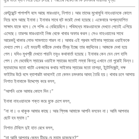
রেস্টুরেন্টে পাশাপশি বসে আছে মারওয়ান, নিশাত। আর তাদের মুখোমুখি নাহওয়ানকে কোলে
নিয়ে বসে আছে ইনাবা। ইনাবার সাথে হুট করেই দেখা হয়েছে। একেবারে অপ্রত্যাশিত
সাক্ষাৎ যাকে বলে। সে শপিং এ বেরিয়েছিল। পথিমধ্যে মারওয়ানকে দেখতে পেতেই এগিয়ে
এসেছে। তারপর মারওয়ানই নিজ থেকে খাবার অফার করল। সেও নাহওয়ানের সাথে
আরেকটু থাকার লোভ সামলাতে পারল না। আবার এই প্রথম সাইফার স্যারের ওয়াইফকে
দেখতে পেল। এই মহয়সী নারীকে দেখার তীব্র ইচ্ছে তার বহুদিনের। আজকে দেখা হয়ে
গেল। যদিও মুখশ্রী দেখতে পায়নি তবুও কথাবার্তা হয়েছে। ইনাবার কেন যেন বেশ হাসি
পেল। সে ভেবেছিল স্যারের ওয়াইফ স্যারের মতোই লম্বা কিন্তু এখানে তো পুরোই ভিন্ন।
ম্যাডামের মতো খাটো একজনের কথায় সাইফার স্যারের মতো তাগড়া, ইন্টেলিজেন্ট, দক্ষ
ফাইটার উঠে বসে ব্যাপারটা ভাবলেই তো কেমন চমৎকার আবহ তৈরি হয়। খাবার চলে আসায়
নিশাত ইনাবাকে উদ্দেশ্যে করে বলল,
“আপনি ওকে আমার কোলে দিন।”
ইনাবা নাহওয়ানকে শক্ত করে বুকে চেপে বলল,
“না না। ও থাকুক আমার কাছে। আর প্লিজ আমাকে আপনি বলবেন না। আমি আপনার
ছোট হব ম্যাম।”
নিশাত টেবিলে দুই হাত রেখে বলল,
“তা আমি আপনার কেমন টিচার যে ম্যাম ডাকছেন?”