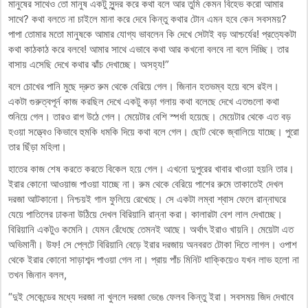
মানুষের সাথেও তো মানুষ একটু সুন্দর করে কথা বলে আর তুমি কেমন বিহেভ করো আমার
সাথে? কথা বলতে না চাইলে মানা করে দেবে কিন্তু কথার টোন এমন হবে কেন সবসময়?
পাপা তোমার মতো মানুষকে আমার যোগ্য ভাবলেন কি দেখে সেটাই বড় আশ্চর্যের! প্রত্যেকটা
কথা কাঠকাঠ করে বলবে! আমার সাথে এভাবে কথা আর কখনো বলবে না বলে দিচ্ছি। তার
বাসায় এসেছি দেখে কথার ঝাঁচ দেখাচ্ছে। অসহ্য!”
বলে চোখের পানি মুছে দ্রুত রুম থেকে বেরিয়ে গেল। জিনান হতভম্ব হয়ে বসে রইল।
একটা গুরুত্বপূর্ন কাজ করছিল দেখে একটু কড়া গলায় কথা বলেছে দেখে এতগুলো কথা
শুনিয়ে গেল। তারও রাগ উঠে গেল। মেয়েটার বেশি স্পর্ধা হয়েছে। মেয়েটার থেকে এত বড়
হওয়া সত্ত্বেও কিভাবে হুমকি ধমকি দিয়ে কথা বলে গেল। ছোট থেকে জ্বালিয়ে যাচ্ছে। পুরো
তার ছিঁড়া মহিলা।
হাতের কাজ শেষ করতে করতে বিকেল হয়ে গেল। এখনো দুপুরের খাবার খাওয়া হয়নি তার।
ইরার কোনো আওয়াজ পাওয়া যাচ্ছে না। রুম থেকে বেরিয়ে পাশের রুমে তাকাতেই দেখল
দরজা আটকানো। নিশ্চয়ই গাল ফুলিয়ে রেখেছে। সে একটা লম্বা শ্বাস ফেলে রান্নাঘরে
যেয়ে পাতিলের ঢাকনা উঠিয়ে দেখল বিরিয়ানি রান্না করা। কালারটা বেশ লাল দেখাচ্ছে।
বিরিয়ানি একটুও কমেনি। যেমন রেঁধেছে তেমনই আছে। অর্থাৎ ইরাও খায়নি। মেয়েটা এত
অভিমানী। উফ! সে প্লেটে বিরিয়ানি বেড়ে ইরার দরজায় অনবরত টোকা দিতে লাগল। ওপাশ
থেকে ইরার কোনো সাড়াশব্দ পাওয়া গেল না। প্রায় পাঁচ মিনিট ধাক্কিয়েও যখন লাভ হলো না
তখন জিনান বলল,
“দুই সেকেন্ডের মধ্যে দরজা না খুললে দরজা ভেঙে ফেলব কিন্তু ইরা। সবসময় জিদ দেখাবে