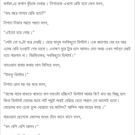
কর্মকাণ্ড কপাল কুঁচকে দেখছে। নিশাতকে এখনো রেডি হতে দেখে বলল,
“কয় বছর লাগবে রেডি হতে?”
নিশাত নিকাব পরতে পরতে বলল,
“এইতো হয়ে গেছে।”
“সেটা তো ঘণ্টা ধরে দেখছি। মেয়ে মানুষ সবকিছুতে ডিস্টার্ব। এক জায়গায় বের হব আর
এদের রেডি হওয়াই শেষ হয়না। এতক্ষণ ঘুরে টুরে চলে আসাও যেত অথচ এখন পর্যন্ত বেরই
হতে পারলাম না। বিরক্তিকর, সবকিছুতে ডিস্টার্ব।”
নাহওয়ান বাবার কথায় তাল মিলিয়ে বলল,
“উফফু ডিস্টাব।”
নিশাত চোখ বড় বড় করে বলল,
“বাপের সাথে থাকতে থাকতে বাপ ন্যাওটা হচ্ছিস? ডিস্টার্ব আবার কি? কত বড় বিচ্ছু বলে
কিনা ডিস্টার্ব! তোদের মতো শার্ট প্যান্ট পরেই বেরিয়ে যেতে পারলে তো ভালোই হতো।
মেয়েদের কত ঢেকে ঢুকে বেরোতে হয় জানিস? আসিস আর মায়ের কাছে।”
মারওয়ান ছেলেকে কোলের মধ্যে টেনে কানে কানে বলল,
“বল বেশি বেশি আসব।”