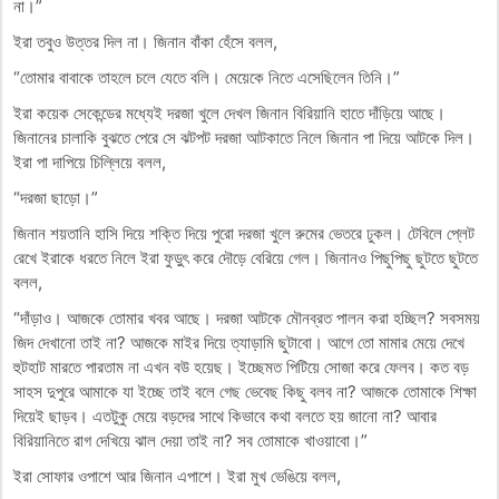
না।”
ইরা তবুও উত্তর দিল না। জিনান বাঁকা হেঁসে বলল,
“তোমার বাবাকে তাহলে চলে যেতে বলি। মেয়েকে নিতে এসেছিলেন তিনি।”
ইরা কয়েক সেকেন্ডের মধ্যেই দরজা খুলে দেখল জিনান বিরিয়ানি হাতে দাঁড়িয়ে আছে।
জিনানের চালাকি বুঝতে পেরে সে ঝটপট দরজা আটকাতে নিলে জিনান পা দিয়ে আটকে দিল।
ইরা পা দাপিয়ে চিল্লিয়ে বলল,
“দরজা ছাড়ো।”
জিনান শয়তানি হাসি দিয়ে শক্তি দিয়ে পুরো দরজা খুলে রুমের ভেতরে ঢুকল। টেবিলে প্লেট
রেখে ইরাকে ধরতে নিলে ইরা ফুড়ুৎ করে দৌড়ে বেরিয়ে গেল। জিনানও পিছুপিছু ছুটতে ছুটতে
বলল,
“দাঁড়াও। আজকে তোমার খবর আছে। দরজা আটকে মৌনব্রত পালন করা হচ্ছিল? সবসময়
জিদ দেখানো তাই না? আজকে মাইর দিয়ে ত্যাড়ামি ছুটাবো। আগে তো মামার মেয়ে দেখে
হুটহাট মারতে পারতাম না এখন বউ হয়েছ। ইচ্ছেমত পিটিয়ে সোজা করে ফেলব। কত বড়
সাহস দুপুরে আমাকে যা ইচ্ছে তাই বলে গেছ ভেবেছ কিছু বলব না? আজকে তোমাকে শিক্ষা
দিয়েই ছাড়ব। এতটুকু মেয়ে বড়দের সাথে কিভাবে কথা বলতে হয় জানো না? আবার
বিরিয়ানিতে রাগ দেখিয়ে ঝাল দেয়া তাই না? সব তোমাকে খাওয়াবো।”
ইরা সোফার ওপাশে আর জিনান এপাশে। ইরা মুখ ভেঙিয়ে বলল,