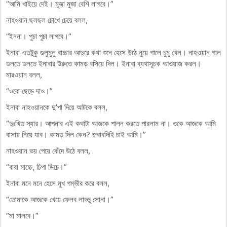
“আমি খাইয়ে দেই। মুজা মুজা বেশি লাগবে।”
নাহওয়ান ছলছল চোখে চেয়ে বলল,
“ইননা। পুচা পুচা লাগবে।”
ইনাবা এতটুকু গুলুমুলু বাচ্চার আদুরে কথা শুনে হেসে উঠে নুয়ে গালে চুমু খেল। নাহওয়ান গাল
ডলতে ডলতে ইনাবার উরুতে কামড় বসিয়ে দিল। ইনাবা ব্যথাসূচক আওয়াজ করল।
মারওয়ান বলল,
“ওকে ছেড়ে দাও।”
ইনাবা নাহওয়ানকে দু’পা দিয়ে আটকে বলল,
“দুঃখিত স্যার। আপনার এই কথাটা আজকে পালন করতে পারলাম না। ওকে আজকে আমি
বাসায় নিয়ে যাব। কামড় দিল কেন? জবাবদিহি চাই আমি।”
নাহওয়ান ভয় পেয়ে কেঁদে উঠে বলল,
“বাবা মাচ্চে, চিপা ডিচে।”
ইনাবা মনে মনে হেসে মুখ গম্ভীর করে বলল,
“তোমাকে আজকে খেয়ে ফেলব লাড্ডু সোনা।”
“মা মালবে।”