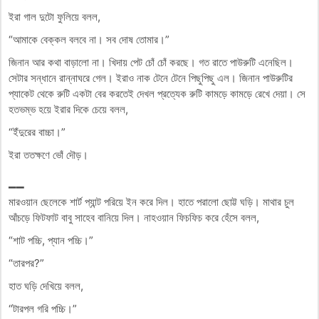
ইরা গাল দুটো ফুলিয়ে বলল,
“আমাকে বেক্কল বলবে না। সব দোষ তোমার।”
জিনান আর কথা বাড়ালো না। খিদায় পেট চোঁ চোঁ করছে। গত রাতে পাউরুটি এনেছিল।
সেটার সন্ধানে রান্নাঘরে গেল। ইরাও নাক টেনে টেনে পিছুপিছু এল। জিনান পাউরুটির
প্যাকেট থেকে রুটি একটা বের করতেই দেখল প্রত্যেক রুটি কামড়ে কামড়ে রেখে দেয়া। সে
হতভম্ভ হয়ে ইরার দিকে চেয়ে বলল,
“ইঁদুরের বাচ্চা।”
ইরা ততক্ষণে ভোঁ দৌড়।
__
মারওয়ান ছেলেকে শার্ট প্যান্ট পরিয়ে ইন করে দিল। হাতে পরালো ছোট্ট ঘড়ি। মাথার চুল
আঁচড়ে ফিটফাট বাবু সাহেব বানিয়ে দিল। নাহওয়ান ফিচফিচ করে হেঁসে বলল,
“শাট পচ্চি, প্যান পচ্চি।”
“তারপর?”
হাত ঘড়ি দেখিয়ে বলল,
“টারপল গরি পচ্চি।”