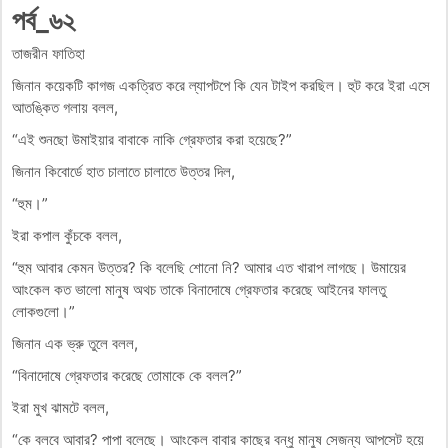
পর্ব_৬২
তাজরীন ফাতিহা
জিনান কয়েকটি কাগজ একত্রিত করে ল্যাপটপে কি যেন টাইপ করছিল। হুট করে ইরা এসে
আতঙ্কিত গলায় বলল,
“এই শুনছো উমাইয়ার বাবাকে নাকি গ্রেফতার করা হয়েছে?”
জিনান কিবোর্ডে হাত চালাতে চালাতে উত্তর দিল,
“হুম।”
ইরা কপাল কুঁচকে বলল,
“হুম আবার কেমন উত্তর? কি বলেছি শোনো নি? আমার এত খারাপ লাগছে। উমায়ের
আংকেল কত ভালো মানুষ অথচ তাকে বিনাদোষে গ্রেফতার করেছে আইনের ফালতু
লোকগুলো।”
জিনান এক ভ্রু তুলে বলল,
“বিনাদোষে গ্রেফতার করেছে তোমাকে কে বলল?”
ইরা মুখ ঝামটে বলল,
“কে বলবে আবার? পাপা বলেছে। আংকেল বাবার কাছের বন্ধু মানুষ সেজন্য আপসেট হয়ে