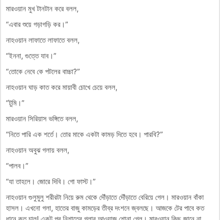
মারওয়ান মুখ টানটান করে বলল,
“এবার শুয়ে গড়াগড়ি কর।”
নাহওয়ান লাফাতে লাফাতে বলল,
“ইননা, গুত্তে যাব।”
“তোকে নেবে কে পটলের বাচ্চা?”
নাহওয়ান ঘাড় কাত করে মায়াবী চোখে চেয়ে বলল,
“টুমি।”
মারওয়ান সিরিয়াস ভঙ্গিতে বলল,
“নিতে পারি এক শর্তে। তোর মাকে একটা কামড় দিতে হবে। পারবি?”
নাহওয়ান অবুঝ গলায় বলল,
“পালব।”
“যা তাহলে। জোরে দিবি। গো ফাস্ট।”
নাহওয়ান গুলুমুলু শরীরটা নিয়ে রুম থেকে দৌঁড়াতে দৌঁড়াতে বেরিয়ে গেল। মারওয়ান বাঁকা
হাসল। এখনো গলা, হাতের বাজু কামড়ের তীব্র দংশনে জ্বলছে। আজকে টের পাবে কত
ধানে কত চাল! একটু পর নিশাতের গলার আওয়াজ শোনা গেল। মারওয়ান কিছু জানে না