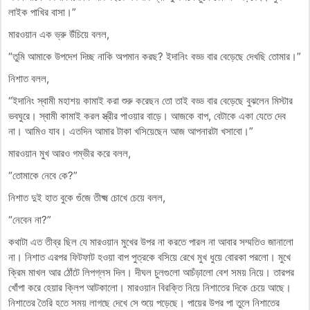
লাইক পাখির বাসা।”
মারওয়ান এক ভ্রু উঁচিয়ে বলল,
“তুমি আমাকে উপদেশ দিচ্ছ নাকি অপমান করছ? ইদানিং বড্ড বার বেড়েছে দেখছি তোমার।”
নিশাত বলল,
“ইদানিং স্বামী মহাশয় কামাই করা শুরু করেছন তো তাই বড্ড বার বেড়েছে বুঝলেন মিস্টার
ভবঘুরে। স্বামী কামাই করল স্ত্রীর পাওয়ার বাড়ে। আজকে বাপ, বেটাকে একা যেতে দেব
না। আমিও যাব। এতদিন আমার টাকা খসিয়েছেন আজ আপনারটা খসাবো।”
মারওয়ান মুখ আরও গম্ভীর করে বলল,
“তোমাকে নেবে কে?”
নিশাত দুই হাত বুকে গুঁজে তীক্ষ্ম চোখে চেয়ে বলল,
“নেবেন না?”
কথাটা এত তীব্র ছিল যে মারওয়ান মুখের উপর না করতে পারল না আবার সম্মতিও জানালো
না। নিশাত এরপর ফিটফাট হওয়া বাপ পুত্রকে বসিয়ে রেখে মুখ ধুয়ে বোরকা পরলো। মুখে
ক্রিম মাখল আর ঠোঁটে লিপগ্লস দিল। দীঘল চুলগুলো আচঁড়ালো বেশ সময় নিয়ে। তারপর
খোঁপা করে হেয়ার ক্লিপ আটকালো। মারওয়ান বিরক্তি নিয়ে নিশাতের দিকে চেয়ে আছে।
নিশাতের তৈরি হতে সময় লাগছে দেখে সে শুয়ে পড়েছে। পায়ের উপর পা তুলে নিশাতের