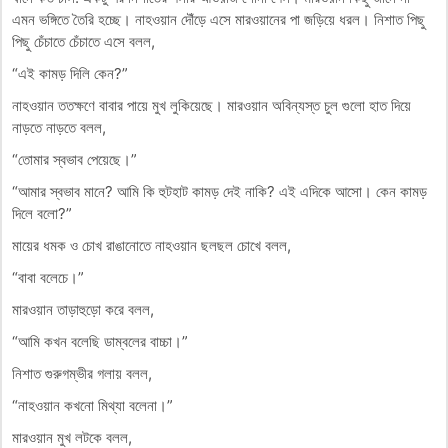
এমন ভঙ্গিতে তৈরি হচ্ছে। নাহওয়ান দৌঁড়ে এসে মারওয়ানের পা জড়িয়ে ধরল। নিশাত পিছু
পিছু চেঁচাতে চেঁচাতে এসে বলল,
“এই কামড় দিলি কেন?”
নাহওয়ান ততক্ষণে বাবার পায়ে মুখ লুকিয়েছে। মারওয়ান অবিন্যস্ত চুল গুলো হাত দিয়ে
নাড়তে নাড়তে বলল,
“তোমার স্বভাব পেয়েছে।”
“আমার স্বভাব মানে? আমি কি হুটহাট কামড় দেই নাকি? এই এদিকে আসো। কেন কামড়
দিলে বলো?”
মায়ের ধমক ও চোখ রাঙানোতে নাহওয়ান ছলছল চোখে বলল,
“বাবা বলেচে।”
মারওয়ান তাড়াহুড়ো করে বলল,
“আমি কখন বলেছি ডাম্বলের বাচ্চা।”
নিশাত গুরুগম্ভীর গলায় বলল,
“নাহওয়ান কখনো মিথ্যা বলেনা।”
মারওয়ান মুখ লটকে বলল,