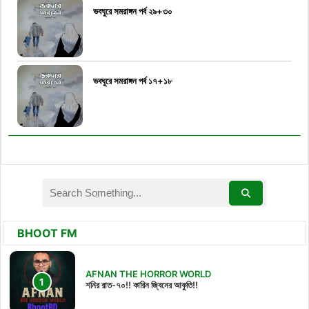
ভবঘুরে সমরাঙ্গন পর্ব ২৯+৩০
ভবঘুরে সমরাঙ্গন পর্ব ১৭+১৮
BHOOT FM
AFNAN THE HORROR WORLD
শনির রাত-৭০!! কারিন জ্বিনের আকুতি!!