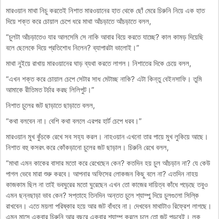
মারওয়ান মাথা নিচু করতেই নিশাত মারওয়ানের হাত থেকে ছোঁ মেরে চিরুনি নিয়ে এক হাত
দিয়ে শক্ত করে চোয়াল চেপে ধরে মাথা আঁচড়াতে আঁচড়াতে বলল,
“চুলটা আঁচড়াতেও যার আলসেমি সে নাকি আবার বিয়ে করতে যাচ্ছে? কাল কামড় দিয়েছি
বলে ছেলেকে দিয়ে প্রতিশোধ নিলেন? ব্যাপারটা ভালোই।”
মাথা নুইয়ে রাখায় মারওয়ানের ঘাড় ব্যথা করতে লাগল। নিশাতের দিকে চেয়ে বলল,
“এখন শক্ত করে চোয়াল চেপে সেটার সাধ মেটাচ্ছ নাকি? এটা কিন্তু বেইনসাফি। তুমি
আমাকে রীতিমত টর্চার করছ লিলিপুট।”
নিশাত চুলের জট ছাড়াতে ছাড়াতে বলল,
“কথা বলবেন না। বেশি কথা বললে এরপর হার্ট চেপে ধরব।”
মারওয়ান মুখ কুঁচকে রেখে সব সহ্য করল। নাহওয়ান এখনো তার পায়ে মুখ লুকিয়ে আছে।
নিশাত বহু কসরৎ করে কোঁকড়ানো চুলের জট ছাড়াল। চিরুনি রেখে বলল,
“মাথা এমন কাকের বাসার মতো করে রেখেছেন কেন? কতদিন হয় চুল আঁচড়ান না? যে কেউ
পাগল ভেবে মারা শুরু করবে। আপনার অফিসের লোকজন কিছু বলে না? এতদিন নাহয়
কাজকাম ছিল না তাই ভবঘুরের মতো ঘুরেছেন এখন তো কাজের দায়িত্ব কাঁধে পড়েছে তবুও
এমন ছন্নছাড়া ভাব কেন? সপ্তাহে তিনদিন অন্তত চুলে শ্যাম্পু দিয়ে চুলগুলো সিল্কি
রাখবেন। এতে ময়লা পরিষ্কার হয়ে আর জট বাঁধবে না। দেখবেন মাথাটাও রিফ্রেশ লাগছে।
এমন মাসে একবার চিরুনি আর বছরে একবার শ্যাম্পু করলে চুলে তো জট পড়বেই। লুক