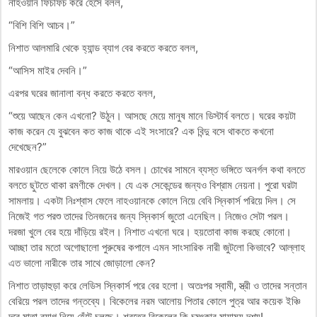
নাহওয়ান ফিচফিচ করে হেঁসে বলল,
“বিশি বিশি আচব।”
নিশাত আলমারি থেকে হ্যান্ড ব্যাগ বের করতে করতে বলল,
“আসিস মাইর দেবনি।”
এরপর ঘরের জানালা বন্ধ করতে করতে বলল,
“শুয়ে আছেন কেন এখনো? উঠুন। আসছে মেয়ে মানুষ মানে ডিস্টার্ব বলতে। ঘরের কয়টা
কাজ করেন যে বুঝবেন কত কাজ থাকে এই সংসারে? এক বিন্দু বসে থাকতে কখনো
দেখেছেন?”
মারওয়ান ছেলেকে কোলে নিয়ে উঠে বসল। চোখের সামনে ব্যস্ত ভঙ্গিতে অনর্গল কথা বলতে
বলতে ছুটতে থাকা রমণীকে দেখল। যে এক সেকেন্ডের জন্যও বিশ্রাম নেয়না। পুরো ঘরটা
সামলায়। একটা নিঃশ্বাস ফেলে নাহওয়ানকে কোলে নিয়ে বেবি স্নিকার্স পরিয়ে দিল। সে
নিজেই গত পরশু তাদের তিনজনের জন্য স্নিকার্স জুতো এনেছিল। নিজেও সেটা পরল।
দরজা খুলে বের হয়ে দাঁড়িয়ে রইল। নিশাত এখনো ঘরে। হয়তোবা কাজ করছে কোনো।
আচ্ছা তার মতো অগোছালো পুরুষের কপালে এমন সাংসারিক নারী জুটলো কিভাবে? আল্লাহ
এত ভালো নারীকে তার সাথে জোড়ালো কেন?
নিশাত তাড়াহুড়া করে লেডিস স্নিকার্স পরে বের হলো। অতঃপর স্বামী, স্ত্রী ও তাদের সন্তান
বেরিয়ে পরল তাদের গন্তব্যে। বিকেলের নরম আলোয় পিতার কোলে পুত্র আর কয়েক ইঞ্চি
দূরে মাতা ব্যাগ নিয়ে হেঁটে চলছে। শরতের বিকেলের কি চমৎকার মায়াময় দৃশ্য!