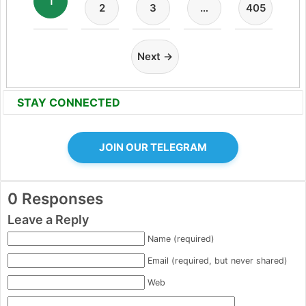
1
2
3
…
405
Next →
STAY CONNECTED
JOIN OUR TELEGRAM
0 Responses
Leave a Reply
Name (required)
Email (required, but never shared)
Web