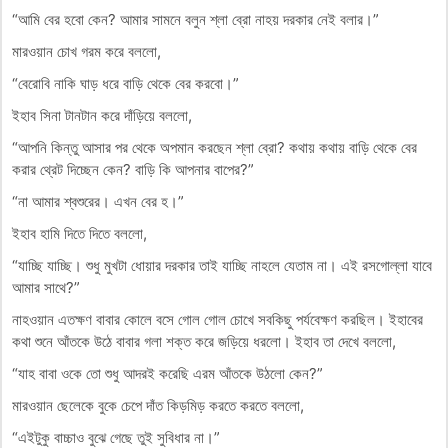
“আমি বের হবো কেন? আমার সামনে বলুন শ্লা ব্রো নাহয় দরকার নেই বলার।”
মারওয়ান চোখ গরম করে বললো,
“বেরোবি নাকি ঘাড় ধরে বাড়ি থেকে বের করবো।”
ইহাব সিনা টানটান করে দাঁড়িয়ে বললো,
“আপনি কিন্তু আসার পর থেকে অপমান করছেন শ্লা ব্রো? কথায় কথায় বাড়ি থেকে বের
করার থ্রেট দিচ্ছেন কেন? বাড়ি কি আপনার বাপের?”
“না আমার শ্বশুরের। এখন বের হ।”
ইহাব হামি দিতে দিতে বললো,
“যাচ্ছি যাচ্ছি। শুধু মুখটা ধোয়ার দরকার তাই যাচ্ছি নাহলে যেতাম না। এই রসগোল্লা যাবে
আমার সাথে?”
নাহওয়ান এতক্ষণ বাবার কোলে বসে গোল গোল চোখে সবকিছু পর্যবেক্ষণ করছিল। ইহাবের
কথা শুনে আঁতকে উঠে বাবার গলা শক্ত করে জড়িয়ে ধরলো। ইহাব তা দেখে বললো,
“যাহ বাবা ওকে তো শুধু আদরই করেছি এরম আঁতকে উঠলো কেন?”
মারওয়ান ছেলেকে বুকে চেপে দাঁত কিড়মিড় করতে করতে বললো,
“এইটুকু বাচ্চাও বুঝে গেছে তুই সুবিধার না।”