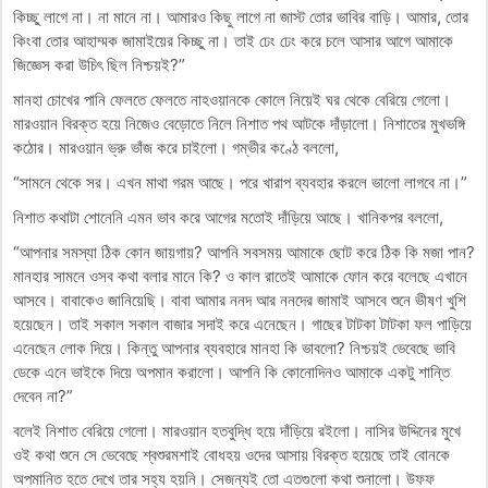
কিচ্ছু লাগে না। না মানে না। আমারও কিছু লাগে না জাস্ট তোর ভাবির বাড়ি। আমার, তোর
কিংবা তোর আহাম্মক জামাইয়ের কিচ্ছু না। তাই ঢেং ঢেং করে চলে আসার আগে আমাকে
জিজ্ঞেস করা উচিৎ ছিল নিশ্চয়ই?”
মানহা চোখের পানি ফেলতে ফেলতে নাহওয়ানকে কোলে নিয়েই ঘর থেকে বেরিয়ে গেলো।
মারওয়ান বিরক্ত হয়ে নিজেও বেড়োতে নিলে নিশাত পথ আটকে দাঁড়ালো। নিশাতের মুখভঙ্গি
কঠোর। মারওয়ান ভ্রু ভাঁজ করে চাইলো। গম্ভীর কণ্ঠে বললো,
“সামনে থেকে সর। এখন মাথা গরম আছে। পরে খারাপ ব্যবহার করলে ভালো লাগবে না।”
নিশাত কথাটা শোনেনি এমন ভাব করে আগের মতোই দাঁড়িয়ে আছে। খানিকপর বললো,
“আপনার সমস্যা ঠিক কোন জায়গায়? আপনি সবসময় আমাকে ছোট করে ঠিক কি মজা পান?
মানহার সামনে ওসব কথা বলার মানে কি? ও কাল রাতেই আমাকে ফোন করে বলেছে এখানে
আসবে। বাবাকেও জানিয়েছি। বাবা আমার ননদ আর ননদের জামাই আসবে শুনে ভীষণ খুশি
হয়েছেন। তাই সকাল সকাল বাজার সদাই করে এনেছেন। গাছের টাটকা টাটকা ফল পাড়িয়ে
এনেছেন লোক দিয়ে। কিন্তু আপনার ব্যবহারে মানহা কি ভাবলো? নিশ্চয়ই ভেবেছে ভাবি
ডেকে এনে ভাইকে দিয়ে অপমান করালো। আপনি কি কোনোদিনও আমাকে একটু শান্তি
দেবেন না?”
বলেই নিশাত বেরিয়ে গেলো। মারওয়ান হতবুদ্ধি হয়ে দাঁড়িয়ে রইলো। নাসির উদ্দিনের মুখে
ওই কথা শুনে সে ভেবেছে শ্বশুরমশাই বোধহয় ওদের আসায় বিরক্ত হয়েছে তাই বোনকে
অপমানিত হতে দেখে তার সহ্য হয়নি। সেজন্যই তো এতগুলো কথা শুনালো। উফফ