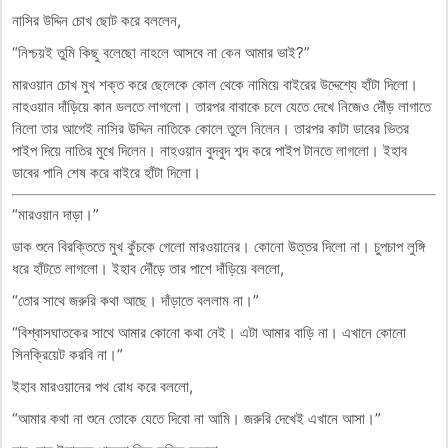
নাসির উদ্দিন চোখ ছোট করে বললেন,
“নিশ্চয়ই তুমি কিছু বলেছো নাহলে আসবে না কেন আমার ভাই?”
মারওয়ান চোখ মুখ শক্ত করে ছেলেকে কোল থেকে নামিয়ে বাইরের উদ্দেশ্যে হাঁটা দিলো।
নাহওয়ান দাঁড়িয়ে কান ডলতে লাগলো। তারপর বাবাকে চলে যেতে দেখে নিজেও দৌঁড় লাগাতে
নিলো তার আগেই নাসির উদ্দিন নাতিকে কোলে তুলে নিলেন। তারপর কাটা ডাবের ভিতর
পাইপ দিয়ে নাতির মুখে দিলেন। নাহওয়ান বুদবুদ শব্দ করে পাইপ টানতে লাগলো। ইহাব
ডাবের পানি শেষ করে বাইরে হাঁটা দিলো।
“মারওয়ান দাড়া।”
ডাক শুনে বিরক্তিতে মুখ কুঁচকে গেলো মারওয়ানের। কোনো উত্তর দিলো না। চুপচাপ লুঙ্গি
ধরে হাঁটতে লাগলো। ইহাব দৌঁড়ে তার পাশে দাঁড়িয়ে বললো,
“তোর সাথে জরুরি কথা আছে। দাঁড়াতে বললাম না।”
“বিশ্বাসঘাতকের সাথে আমার কোনো কথা নেই। এটা আমার বাড়ি না। এখানে কোনো
সিনক্রিয়েট করবি না।”
ইহাব মারওয়ানের পথ রোধ করে বললো,
“আমার কথা না শুনে তোকে যেতে দিবো না আমি। জরুরি দেখেই এখানে আসা।”