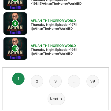
-198!!@AfnanTheHorrorWorldBD
AFNAN THE HORROR WORLD
Thursday Night Episode -197!!‪
@AfnanTheHorrorWorldBD‬
AFNAN THE HORROR WORLD
Thursday Night Episode -196!!
@AfnanTheHorrorWorldBD
1
2
3
…
39
Next →