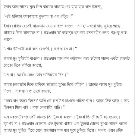
ইহাব আফসোসের সুরে শিস বাজাতে বাজাতে বের হতে হতে বলে উঠলো,
“এই দুনিয়ার তালবাহানা বুঝলাম না এক রত্তি।”
ইহাব বেরিয়ে যেতেই মারওয়ান বোনের পাশে বসলো। মানহা এখনো ঘাড় ঘুরিয়ে আছে।
ভাইয়ের দিকে তাকাচ্ছে না। মারওয়ান ‘চ’ কারান্ত শব্দ করে রসকষহীন গলায় গড়গড় করে
বললো,
“শোন উল্টাপাল্টা কথা বলে ফেলেছি। রাগ করিস না।”
মানহা মুখ ঘুরিয়েই রাখলো। মারওয়ান আশপাশ পর্যবেক্ষণ করে দু’টাকা দামের একটা চকলেট
বোনের দিকে বাড়িয়ে বললো,
“নে খা। অর্ধেক ভেঙে তোর ভাতিজাকে দিস।”
মানহা চকলেটের দিকে তাকিয়ে ভাইয়ের মুখের দিকে চাইলো। তারপর আবার মুখ ঘুরিয়ে
নিলো। মারওয়ান তা দেখে বললো,
“আরে রাগ কমবে কিসে? আমি তো রাগ টাগ ভাঙাতে পারিনা বা’ল। আচ্ছা ঠিক আছে। আয়
তিনজন মিলে খাই। দাড়া চকলেটটা ভাঙি।”
বলে চকলেটের প্যাকেট কামড়ে তিন টুকরো করলো। টুকরো তিনটে ছোট বড় হয়েছে।
ব্যাপার না। মারওয়ান ছেলেকে এক টুকরো খাইয়ে এক টুকরো বোনের মুখের সামনে ধরলো।
মানহা মুখ ঘুরিয়ে নিতে গেলে মারওয়ান ঘাড় ধরে মুখে ঢুকিয়ে দিলো। মানহা এবার কেঁদে