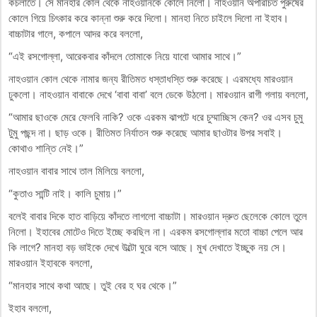
কচলাতে। সে মানহার কোল থেকে নাহওয়ানকে কোলে নিলো। নাহওয়ান অপরিচিত পুরুষের
কোলে গিয়ে চিৎকার করে কান্না শুরু করে দিলো। মানহা নিতে চাইলে দিলো না ইহাব।
বাচ্চাটার গালে, কপালে আদর করে বললো,
“এই রসগোল্লা, আরেকবার কাঁদলে তোমাকে নিয়ে যাবো আমার সাথে।”
নাহওয়ান কোল থেকে নামার জন্য রীতিমত ধস্তাধস্তি শুরু করেছে। এরমধ্যে মারওয়ান
ঢুকলো। নাহওয়ান বাবাকে দেখে ‘বাবা বাবা’ বলে ডেকে উঠলো। মারওয়ান রাগী গলায় বললো,
“আমার ছাওকে মেরে ফেলবি নাকি? ওকে এরকম ঝাপটে ধরে চুম্মাচ্ছিস কেন? ওর এসব চুমু
টুমু পছন্দ না। ছাড় ওকে। রীতিমত নির্যাতন শুরু করেছে আমার ছাওটার উপর সবাই।
কোথাও শান্তি নেই।”
নাহওয়ান বাবার সাথে তাল মিলিয়ে বললো,
“কুতাও সান্টি নাই। কালি চুমায়।”
বলেই বাবার দিকে হাত বাড়িয়ে কাঁদতে লাগলো বাচ্চাটা। মারওয়ান দ্রুত ছেলেকে কোলে তুলে
নিলো। ইহাবের মোটেও দিতে ইচ্ছে করছিল না। এরকম রসগোল্লার মতো বাচ্চা পেলে আর
কি লাগে? মানহা বড় ভাইকে দেখে উল্টো ঘুরে বসে আছে। মুখ দেখাতে ইচ্ছুক নয় সে।
মারওয়ান ইহাবকে বললো,
“মানহার সাথে কথা আছে। তুই বের হ ঘর থেকে।”
ইহাব বললো,