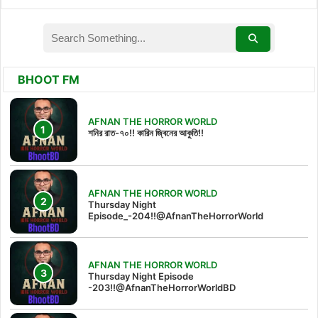
BHOOT FM
AFNAN THE HORROR WORLD
শনির রাত-৭০!! কারিন জ্বিনের আকুতি!!
AFNAN THE HORROR WORLD
Thursday Night
Episode_-204!!@AfnanTheHorrorWorld
AFNAN THE HORROR WORLD
Thursday Night Episode
-203!!@AfnanTheHorrorWorldBD