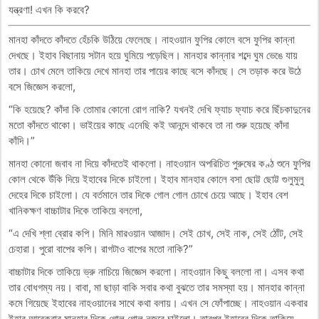
যন্ত্রণা! এখন কি করবে?
মানহা কাঁদতে কাঁদতে হেঁচকি উঠিয়ে ফেলেছে। নাহওয়ান ফুপির কোলে বসে ফুপির কান্না
দেখছে। ইহাব বিছানায় সটান হয়ে ঘুমিয়ে পড়েছিল। মানহার কান্নার শব্দে ঘুম ভেঙে যায়
তার। চোখ মেলে তাকিয়ে দেখে মানহা তার পায়ের কাছে বসে কাঁদছে। সে তড়াক করে উঠে
বসে জিজ্ঞেস করলো,
“কি হয়েছে? কাঁদা কি তোমার কোনো রোগ নাকি? যখনই দেখি ফ্যাচ ফ্যাচ করে ছিঁচকাদুনের
মতো কাঁদতে থাকো। ভাইয়ের কাছে এনেছি কই আনন্দে থাকবে তা না শুরু হয়েছে কাঁদা
কাঁদি।”
মানহা কোনো জবাব না দিয়ে কাঁদতেই থাকলো। নাহওয়ান অপরিচিত পুরুষের কণ্ঠ শুনে ফুপির
কোল থেকে উঁকি দিয়ে ইহাবের দিকে চাইলো। ইহাব মানহার কোলে বসা ছোট্ট ছোট্ট গুলুমুলু
দেহের দিকে চাইলো। যে বর্তমানে তার দিকে গোল গোল চোখে চেয়ে আছে। ইহাব বেশ
খানিকক্ষণ বাচ্চাটার দিকে তাকিয়ে বললো,
“এ দেখি শ্লা ব্রোর কপি। মিনি মারওয়ান আজাদ। সেই চোখ, সেই নাক, সেই ঠোঁট, সেই
চেহারা। পুরো বাপের কপি। রাগটাও বাপের মতো নাকি?”
বাচ্চাটার দিকে তাকিয়ে ভ্রু নাচিয়ে জিজ্ঞেস করলো। নাহওয়ান কিছু বললো না। এসব কথা
তার বোধগম্য নয়। বাবা, মা ছাড়া বাকি সবার কথা বুঝতে তার সমস্যা হয়। মানহার কান্না
কমে গিয়েছে ইহাবের নাহওয়ানের সাথে কথা বলায়। এখন সে ফোঁপাচ্ছে। নাহওয়ান একবার
ইহাব আরেকবার মানহার দিকে গোল গোল নজরে চাইলো। তারপর ইহাবের দিকে তাকিয়ে