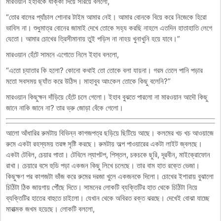
মারওয়ান ইহাবকে ধাক্কা দিয়ে সরিয়ে বললো,
“তোর বালের প্যাঁচাল শোনার টাইম আমার নেই। আমার বোনকে বিয়ে করে নিজেকে হিরো
ভাবিস না। শুধুমাত্র বোনের জামাই দেখে তোকে সহ্য করছি নাহলে এতদিন হাতাহাতি লেগে
যেতো। আমার চোখের ত্রিসীমানায় তুই পড়িস না নাহয় খুনাখুনি হয়ে যাবে।”
মারওয়ান হেঁটে সামনে এগোতে নিলে ইহাব বললো,
“এতো চ্যাতার কি হলো? কোনো কথাই তো তোকে বলা যায়না। গরম তেলে পানি পড়ার
মতো সবসময় ছ্যাঁত করে উঠিস। মাহাবুব আংকেল তোকে কিছু বলেনি?”
মারওয়ান কিছুক্ষন দাঁড়িয়ে হেঁটে চলে গেলো। ইহাব বুঝতে পারলো না মারওয়ান আদৌ কিছু
জানে নাকি জানে না? তার ভ্রু জোড়া বেঁকে গেলো।
আলো আঁধারির রুমটায় বিভিন্ন কাগজপত্র ছড়িয়ে ছিটিয়ে আছে। কলমের খচ খচ আওয়াজে
রুমে একটা রহস্যময় তরঙ্গ সৃষ্টি করছে। রুমটায় অল্প পাওয়ারের একটা লাইট জ্বলছে।
একটা টেবিল, চেয়ার পাতা। টেবিলে ল্যাপটপ, পিস্তল, চকচকে ছুরি, দূরবীন, মাইক্রোফোন
রাখা। চেয়ারে বসে হুডি পড়া একজন কিছু লিখে চলেছে। তার বাম হাত রক্তে ভেজা।
কিছুক্ষণ পর কাগজটা ভাঁজ করে রুমের দরজা খুলে একজনকে দিলো। চোখের ইশারায় বুঝালো
চিঠিটা ঠিক জায়গায় পৌঁছে দিতে। সামনের লোকটি ব্যক্তিটির হাত থেকে চিঠিটা নিয়ে
ব্যক্তিটির হাতের বাহুতে চাইলো। যেখান থেকে অবিরত রক্ত ঝরছে। দেখেই বোঝা যাচ্ছে
মারাত্মক জখম হয়েছে। লোকটি বললো,