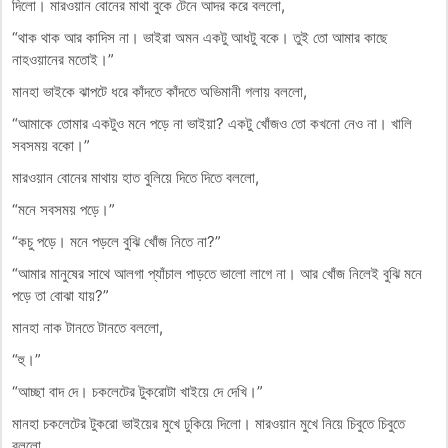
দিলো। মারওয়ান বোনের মাথা বুকে টেনে আদর করে বললো,
“থাক থাক আর কাদিস না। ভাইরা অমন একটু আধটু বকে। তুই তো আমার কাছে
নাহওয়ানের মতোই।”
মানহা ভাইকে ঝাপটে ধরে কাঁদতে কাঁদতে অভিমানী গলায় বললো,
“আমাকে তোমার একটুও মনে পড়ে না ভাইয়া? একটু খোঁজও তো কখনো নেও না। খালি
সবসময় বকো।”
মারওয়ান বোনের মাথায় হাত বুলিয়ে দিতে দিতে বললো,
“মনে সবসময় পড়ে।”
“কচু পড়ে। মনে পড়লে বুঝি খোঁজ নিতে না?”
“আমার মানুষের সাথে আলগা প্যাঁচাল পাড়তে ভালো লাগে না। আর খোঁজ নিলেই বুঝি মনে
পড়ে তা বোঝা যায়?”
মানহা নাক টানতে টানতে বললো,
“হু।”
“আচ্ছা বাদ দে। চকলেটের টুকরোটা খাইয়ে দে দেখি।”
মানহা চকলেটের টুকরো ভাইয়ের মুখে ঢুকিয়ে দিলো। মারওয়ান মুখে নিয়ে চিবুতে চিবুতে
বললো,