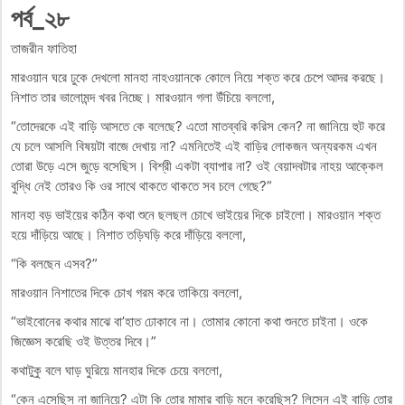
পর্ব_২৮
তাজরীন ফাতিহা
মারওয়ান ঘরে ঢুকে দেখলো মানহা নাহওয়ানকে কোলে নিয়ে শক্ত করে চেপে আদর করছে।
নিশাত তার ভালোমন্দ খবর নিচ্ছে। মারওয়ান গলা উঁচিয়ে বললো,
“তোদেরকে এই বাড়ি আসতে কে বলেছে? এতো মাতব্বরি করিস কেন? না জানিয়ে হুট করে
যে চলে আসলি বিষয়টা বাজে দেখায় না? এমনিতেই এই বাড়ির লোকজন অন্যরকম এখন
তোরা উড়ে এসে জুড়ে বসেছিস। বিশ্রী একটা ব্যাপার না? ওই বেয়াদবটার নাহয় আক্কেল
বুদ্ধি নেই তোরও কি ওর সাথে থাকতে থাকতে সব চলে গেছে?”
মানহা বড় ভাইয়ের কঠিন কথা শুনে ছলছল চোখে ভাইয়ের দিকে চাইলো। মারওয়ান শক্ত
হয়ে দাঁড়িয়ে আছে। নিশাত তড়িঘড়ি করে দাঁড়িয়ে বললো,
“কি বলছেন এসব?”
মারওয়ান নিশাতের দিকে চোখ গরম করে তাকিয়ে বললো,
“ভাইবোনের কথার মাঝে বা’হাত ঢোকাবে না। তোমার কোনো কথা শুনতে চাইনা। ওকে
জিজ্ঞেস করেছি ওই উত্তর দিবে।”
কথাটুকু বলে ঘাড় ঘুরিয়ে মানহার দিকে চেয়ে বললো,
“কেন এসেছিস না জানিয়ে? এটা কি তোর মামার বাড়ি মনে করেছিস? লিসেন এই বাড়ি তোর