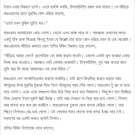
ইহাব এবার বিরক্ত হলো। এতো হুমকি ধমকি, চিল্লাচিল্লি হজম করা যায়না। সে দাঁড়িয়ে
মারওয়ানের হাতে মুরগির বোল ধরিয়ে বললো,
“এতো যখন বুঝিস তুইই কর।”
মারওয়ান ভ্যাবাচেকা খেয়ে গেলো। সেতো এসব কাজ পারে না। শ্বশুরকে দেখানোর জন্য
একটু হাঁক ডাক দিয়েছে কিন্তু ইহাব যে ডিরেক্ট তার হাতে বোল ধরিয়ে দেবে তা তো বোঝেনি।
মারওয়ানকে দাঁড়িয়ে থাকতে দেখে নাসির উদ্দিন বিরক্ত হয়ে বললেন,
“দাঁড়িয়ে আছো কেন? ছেলেটাকে তো কাজ করতে দাওনি। একশো একটা ভুল ধরেছো এবার
নিজে করে খাওয়াও। আমরাও দেখি তোমার কেরামতি। চিল্লাচিল্লি, ঘুম আর খাওয়া বাদে
তুমি আর কি পারো আমাদেরও তো দেখা উচিত।”
মারওয়ান বেশ অপমানিতবোধ করলো কথাটায়। তাই রাগে কিড়মিড় করতে করতে গরম
স্ট্যান্ডের উপর মুরগির টুকরো দিতে নিলে স্ট্যান্ডের গরম সেঁক লাগে। মারওয়ান টু শব্দ না করে
সয়ে গেলো। একে একে সবগুলো দিয়ে উঠে গিয়ে কলে হাত ভিজালো। কিছুক্ষণ হাত ভিজিয়ে
গিয়ে দেখলো ইহাব মুরগি উল্টে দিচ্ছে। তাই আর সেখানে না গিয়ে ঘরে চলে গেলো। নিশাত
আর মানহা ঘরে বসে গল্প করছিল। মারওয়ানকে ঢুকতে দেখে মানহা বেরিয়ে গেলো। তার
পিছনে নিশাতও বের হয়ে গেলো। ওই লোকের সাথে কোনো কথা বলার ইচ্ছে তার নেই।
সকালের পর একটা কথাও বলেনি নিশাত।
নাসির উদ্দিন নিশাতকে দেখে বললেন,