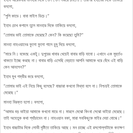
বললো,
“পুপি কাডে। বাবা মাইল ডিচে।”
ইহাব চোখ কপালে তুলে মানহার দিকে তাকিয়ে বললো,
“তোমার ভাই তোমাকে মেরেছে? কেন? কি করেছো তুমি?”
মানহা নাহওয়ানের ফুলো ফুলো গালে চুমু দিয়ে বললো,
“মারে নি। বকেছে একটু। দুপুরের খাবার খেয়েই বাবার বাড়ি যাবো। এখানে এক মুহুর্তও
থাকতে ইচ্ছে করছে না। বাবার বাড়ি এসেছি বেড়াতে আপনি আমাকে ধরে বেঁধে এই বাড়ি
কেন আনলেন?”
ইহাব মুখ গম্ভীর করে বললো,
“তোমার ভাই এই নিয়ে কিছু বলেছে? বাচ্চারা কখনো মিথ্যা বলে না। নিশ্চয়ই তোমাকে
মেরেছে।”
মানহা বিরক্ত হলো। বললো,
“আমার বড় ভাইয়া আমাকে কখনো মারে না। মারলে মেঝো কিংবা সেঝো ভাইয়া মেরেছে।
তাই অহেতুক কথা প্যাঁচাবেন না। নাহওয়ান বকা, মারা সবকিছুকে মাইর দেয়া বোঝে।”
ইহাব বাচ্চাটার দিকে লোভী দৃষ্টিতে তাকিয়ে আছে। মন চাচ্ছে এই রসগোল্লাটাকে কতক্ষণ