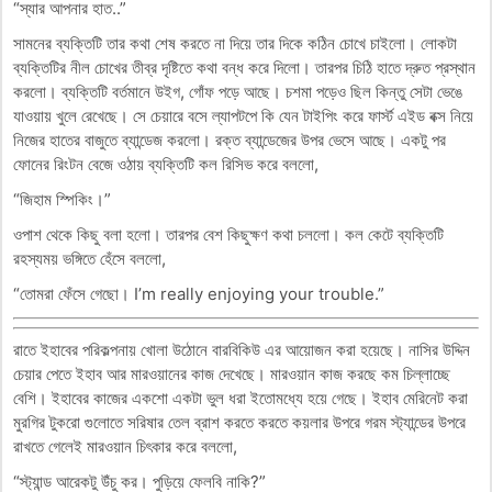
“স্যার আপনার হাত..”
সামনের ব্যক্তিটি তার কথা শেষ করতে না দিয়ে তার দিকে কঠিন চোখে চাইলো। লোকটা
ব্যক্তিটির নীল চোখের তীব্র দৃষ্টিতে কথা বন্ধ করে দিলো। তারপর চিঠি হাতে দ্রুত প্রস্থান
করলো। ব্যক্তিটি বর্তমানে উইগ, গোঁফ পড়ে আছে। চশমা পড়েও ছিল কিন্তু সেটা ভেঙে
যাওয়ায় খুলে রেখেছে। সে চেয়ারে বসে ল্যাপটপে কি যেন টাইপিং করে ফার্স্ট এইড বক্স নিয়ে
নিজের হাতের বাজুতে ব্যান্ডেজ করলো। রক্ত ব্যান্ডেজের উপর ভেসে আছে। একটু পর
ফোনের রিংটন বেজে ওঠায় ব্যক্তিটি কল রিসিভ করে বললো,
“জিহাম স্পিকিং।”
ওপাশ থেকে কিছু বলা হলো। তারপর বেশ কিছুক্ষণ কথা চললো। কল কেটে ব্যক্তিটি
রহস্যময় ভঙ্গিতে হেঁসে বললো,
“তোমরা ফেঁসে গেছো। I’m really enjoying your trouble.”
রাতে ইহাবের পরিকল্পনায় খোলা উঠোনে বারবিকিউ এর আয়োজন করা হয়েছে। নাসির উদ্দিন
চেয়ার পেতে ইহাব আর মারওয়ানের কাজ দেখেছে। মারওয়ান কাজ করছে কম চিল্লাচ্ছে
বেশি। ইহাবের কাজের একশো একটা ভুল ধরা ইতোমধ্যে হয়ে গেছে। ইহাব মেরিনেট করা
মুরগির টুকরো গুলোতে সরিষার তেল ব্রাশ করতে করতে কয়লার উপরে গরম স্ট্যান্ডের উপরে
রাখতে গেলেই মারওয়ান চিৎকার করে বললো,
“স্ট্যান্ড আরেকটু উঁচু কর। পুড়িয়ে ফেলবি নাকি?”