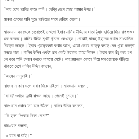
“আয় তোর ভাবির কাছে যাবি। হেব্বি রেগে গেছে আমার উপর।”
মানহা চোখের পানি মুছে ভাইয়ের সাথে বেরিয়ে গেলো।
মারওয়ান ঘর থেকে বেরোতেই দেখলো ইহাব নাসির উদ্দিনের সাথে ঠ্যাং ছড়িয়ে দিয়ে গল্প গুজব
শুরু করেছে। নাসির উদ্দিন মুখটা কুঁচকে রেখেছেন। বোঝাই যাচ্ছে ইহাবের কথায় সাংঘাতিক
বিরক্ত হচ্ছেন। ইহাব প্রত্যেকটা কথার আগে, এতো জোরে কাক্কু বলছে যেন পুরো মহল্লা
শুনতে পাবে। নাসির উদ্দিন একটা ডাব কেটে ইহাবের হাতে দিলেন। ইহাব ডাব উঁচু করে ঢগ
ঢগ করে পানি চালান করতে লাগলো পেটে। নাহওয়ানকে কোলে নিয়ে মারওয়ানকে দাঁড়িয়ে
থাকতে দেখে নাসির উদ্দিন বললেন,
“আসেন নানুভাই।”
নাহওয়ান কান ডলে বাবার দিকে চাইলো। মারওয়ান বললো,
“যাবি? ওখানে দুটো রাক্ষস আছে। গেলেই চুমাবে।”
নাহওয়ান জোরে ‘না’ বলে উঠলো। নাসির উদ্দিন বললেন,
“কি হলো চিৎকার দিলো কেন?”
মারওয়ান বললো,
“ও যাবে না তাই।”