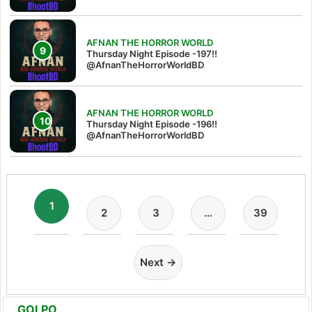
AFNAN THE HORROR WORLD
Thursday Night Episode -197!!‪
@AfnanTheHorrorWorldBD‬
AFNAN THE HORROR WORLD
Thursday Night Episode -196!!
@AfnanTheHorrorWorldBD
1
2
3
…
39
Next →
GOLPO