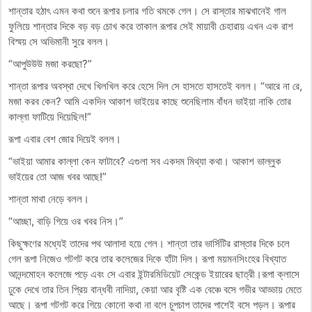
শান্তার হঠাৎ এমন কথা শুনে রূপার চলার গতি থমকে গেল। সে রাস্তার মাঝখানেই গাল
ফুলিয়ে শান্তার দিকে বড় বড় চোখ করে তাকাল রূপার সেই মায়াবী চেহারায় এখন এক রাশ
বিস্ময় সে অভিমানী সুরে বলল।
“আপুউউউ মজা করছো?”
শান্তা রূপার অবস্থা দেখে খিলখিল করে হেসে দিল সে হাসতে হাসতেই বলল। “আরে না রে,
মজা করব কেন? আমি একদিন আকাশ ভাইয়ের কাছে শুনেছিলাম বাঁধন ভাইয়া নাকি তোর
কাল্লা ফাটিয়ে দিয়েছিল!”
রূপা এবার বেশ জোর দিয়েই বলল।
“ভাইয়া আমার কাল্লা কেন ফাটাবে? এগুলা সব একদম মিথ্যা কথা। আকাশ ভাল্লুক
ভাইয়ের তো আজ খবর আছে!”
শান্তা মাথা নেড়ে বলল।
“আচ্ছা, বাড়ি গিয়ে ওর খবর নিস।”
কিছুক্ষণের মধ্যেই তাদের পথ আলাদা হয়ে গেল। শান্তা তার ভার্সিটির রাস্তার দিকে চলে
গেল রূপা নিজেও গটগট করে তার কলেজের দিকে হাঁটা দিল। রূপা ময়মনসিংহের বিখ্যাত
আনন্দমোহন কলেজে পড়ে এবং সে এবার ইন্টারমিডিয়েট সেকেন্ড ইয়ারের ছাত্রী।রূপা ক্লাসে
ঢুকে দেখে তার তিন প্রিয় বান্ধবী নাদিয়া, কেয়া আর বৃষ্টি এক বেঞ্চে বসে গভীর আড্ডায় মেতে
আছে। রূপা গটগট করে গিয়ে কোনো কথা না বলে চুপচাপ তাদের পাশেই বসে পড়ল। রূপার