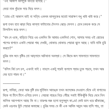
“ওই আকাশ ভাল্লুক ভাইয়া বলেছে।”
কেয়া নাক কুঁচকে সায় দিয়ে বলল।
“তোর এই আকাশ ভাই না সত্যি একদম ভাল্লুকের মতো! সারাক্ষণ শুধু খাউ খাউ করে।”
রূপা তখন হাত ঝাড়া দিয়ে কাল্লা ফাটানোর টেনশন ঝেড়ে ফেলল। চোখ চকচক করে সে
ফিসফিস করে বলল।
“বাদ দে ওকে, বাড়িতে গিয়ে ওর একদিন কি আমার একদিন! শোন, আসার সময় ওই রোডের
পাশের বাগানে একটা পেয়ারা গাছ দেখছি, থোকায় থোকায় পেয়ারা ঝুলে আছে। যাবি নাকি চুরি
করতে?”
চুরির নাম শুনে বৃষ্টির তো আহ্লাদে আটখানা অবস্থা। সে জিভে জল সামলাতে সামলাতে
বলল।
“বলিস কি! চল চল, এখনই যাই। নাহলে একটু পরেই ক্লাসে স্যার ঢুকে পড়বে, তখন আর
বের হতে পারব না।”
__________
রূপা, নাদিয়া, কেয়া আর বৃষ্টি চার মূর্তিমান আতঙ্ক তখন কলেজের দেওয়াল ঘেঁষে ওই বাগানের
দিকে পা টিপে টিপে এগিয়ে চলল। পেয়ারা গাছের নিচে পৌঁছে সবাই উঁকিঝুঁকি দিয়ে দেখে নিল
মালিক আশেপাশে আছে কি না। তারপর শুরু হলো হুলুস্থুল কাণ্ড! কেউ ডাল ধরে ঝাঁকাচ্ছে,
কেউ ওড়নার খুঁটে পেয়ারা জমাচ্ছে। চুরির সময় যে কী এক আদিম আনন্দ আর হাসি পায়, তা