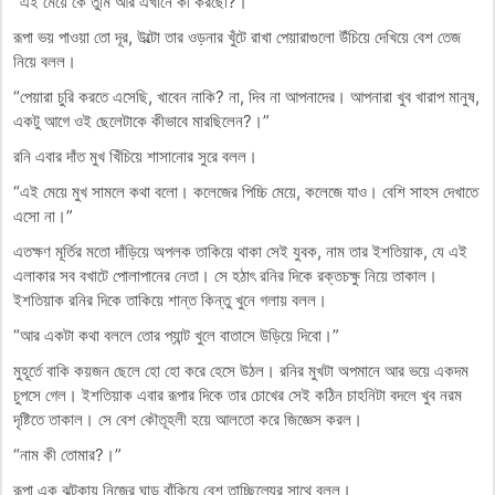
“এই মেয়ে কে তুমি আর এখানে কী করছো?।”
রূপা ভয় পাওয়া তো দূর, উল্টো তার ওড়নার খুঁটে রাখা পেয়ারাগুলো উঁচিয়ে দেখিয়ে বেশ তেজ
নিয়ে বলল।
“পেয়ারা চুরি করতে এসেছি, খাবেন নাকি? না, দিব না আপনাদের। আপনারা খুব খারাপ মানুষ,
একটু আগে ওই ছেলেটাকে কীভাবে মারছিলেন?।”
রনি এবার দাঁত মুখ খিঁচিয়ে শাসানোর সুরে বলল।
“এই মেয়ে মুখ সামলে কথা বলো। কলেজের পিচ্চি মেয়ে, কলেজে যাও। বেশি সাহস দেখাতে
এসো না।”
এতক্ষণ মূর্তির মতো দাঁড়িয়ে অপলক তাকিয়ে থাকা সেই যুবক, নাম তার ইশতিয়াক, যে এই
এলাকার সব বখাটে পোলাপানের নেতা। সে হঠাৎ রনির দিকে রক্তচক্ষু নিয়ে তাকাল।
ইশতিয়াক রনির দিকে তাকিয়ে শান্ত কিন্তু খুনে গলায় বলল।
“আর একটা কথা বললে তোর প্যান্ট খুলে বাতাসে উড়িয়ে দিবো।”
মুহূর্তে বাকি কয়জন ছেলে হো হো করে হেসে উঠল। রনির মুখটা অপমানে আর ভয়ে একদম
চুপসে গেল। ইশতিয়াক এবার রূপার দিকে তার চোখের সেই কঠিন চাহনিটা বদলে খুব নরম
দৃষ্টিতে তাকাল। সে বেশ কৌতূহলী হয়ে আলতো করে জিজ্ঞেস করল।
“নাম কী তোমার?।”
রূপা এক ঝটকায় নিজের ঘাড় বাঁকিয়ে বেশ তাচ্ছিল্যের সাথে বলল।