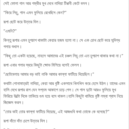
সেই ফোলা গাল আর গম্ভীর মুখ দেখে নাদিয়া টিপ্পনী কেটে বলল।
“কিরে লিচু, গাল এমন ফুলিয়ে রেখেছিস কেন?”
রূপা ছোট করে উত্তর দিল।
“এমনি?”
কিন্তু রূপার এমন চুপচাপ থাকাটা কেয়ার হজম হলো না। সে এক চোখ ছোট করে সন্দিগ্ধ
গলায় শুধাল।
“কিছু তো একটা হয়েছে, নাহলে আমাদের এই চঞ্চল লিচু তো এত চুপচাপ থাকার কথা না।”
রূপা এবার গলার স্বরে কিছুটা ক্ষোভ মিশিয়ে বলেই ফেলল।
“ছোটবেলায় আমার বড় ভাই নাকি আমার কাল্লা ফাটিয়ে দিয়েছিল।”
কথাটা শোনামাত্রই নাদিয়া, কেয়া আর বৃষ্টি একসাথে খিলখিল করে হেসে উঠল। তাদের এমন
হাসি দেখে রূপার রাগ যেন সপ্তম আকাশে চড়ে গেল। সে গাল দুটো আরও ফুলিয়ে মুখ
ফিরিয়ে উল্টো দিকে তাকিয়ে গুম হয়ে বসে থাকল।হাসি কিছুটা থামিয়ে বৃষ্টি লম্বা শ্বাস নিয়ে
জিজ্ঞেস করল।
“তোর ভাই তোর কাল্লা ফাটিয়ে দিয়েছে, এই আজগুবি কথা তোকে কে বলেছে?”
রূপা দাঁতে দাঁত চেপে উত্তর দিল।