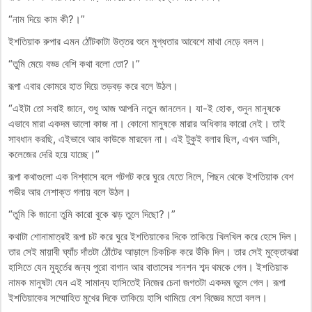
“নাম দিয়ে কাম কী?।”
ইশতিয়াক রুপার এমন ঠোঁটকাটা উত্তর শুনে মুগ্ধতার আবেশে মাথা নেড়ে বলল।
“তুমি মেয়ে বড্ড বেশি কথা বলো তো?।”
রূপা এবার কোমরে হাত দিয়ে তড়বড় করে বলে উঠল।
“এইটা তো সবাই জানে, শুধু আজ আপনি নতুন জানলেন। যা-ই হোক, শুনুন মানুষকে
এভাবে মারা একদম ভালো কাজ না। কোনো মানুষকে মারার অধিকার কারো নেই। তাই
সাবধান করছি, এইভাবে আর কাউকে মারবেন না। এই টুকুই বলার ছিল, এখন আসি,
কলেজের দেরি হয়ে যাচ্ছে।”
রূপা কথাগুলো এক নিশ্বাসে বলে গটগট করে ঘুরে যেতে নিলে, পিছন থেকে ইশতিয়াক বেশ
গভীর আর নেশাক্ত গলায় বলে উঠল।
“তুমি কি জানো তুমি কারো বুকে ঝড় তুলে দিছো?।”
কথাটা শোনামাত্রই রূপা চট করে ঘুরে ইশতিয়াকের দিকে তাকিয়ে খিলখিল করে হেসে দিল।
তার সেই মায়াবী ঘ্যাঁচ দাঁতটা ঠোঁটের আড়ালে চিকচিক করে উঁকি দিল। তার সেই মুক্তোঝরা
হাসিতে যেন মুহূর্তের জন্য পুরো বাগান আর বাতাসের শনশন শব্দ থমকে গেল। ইশতিয়াক
নামক মানুষটা যেন এই সামান্য হাসিতেই নিজের চেনা জগতটা একদম ভুলে গেল। রূপা
ইশতিয়াকের সম্মোহিত মুখের দিকে তাকিয়ে হাসি থামিয়ে বেশ বিজ্ঞের মতো বলল।