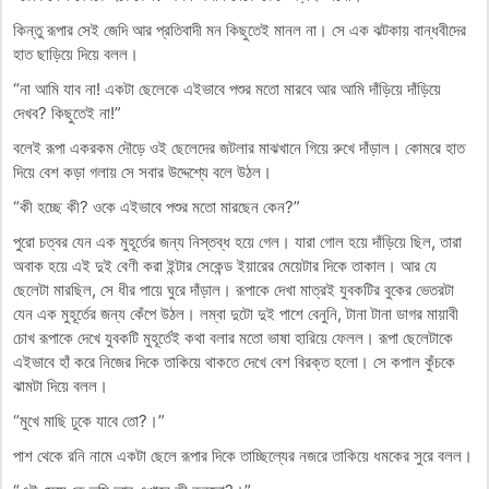
কিন্তু রূপার সেই জেদি আর প্রতিবাদী মন কিছুতেই মানল না। সে এক ঝটকায় বান্ধবীদের
হাত ছাড়িয়ে দিয়ে বলল।
“না আমি যাব না! একটা ছেলেকে এইভাবে পশুর মতো মারবে আর আমি দাঁড়িয়ে দাঁড়িয়ে
দেখব? কিছুতেই না!”
বলেই রূপা একরকম দৌড়ে ওই ছেলেদের জটলার মাঝখানে গিয়ে রুখে দাঁড়াল। কোমরে হাত
দিয়ে বেশ কড়া গলায় সে সবার উদ্দেশ্যে বলে উঠল।
“কী হচ্ছে কী? ওকে এইভাবে পশুর মতো মারছেন কেন?”
পুরো চত্বর যেন এক মুহূর্তের জন্য নিস্তব্ধ হয়ে গেল। যারা গোল হয়ে দাঁড়িয়ে ছিল, তারা
অবাক হয়ে এই দুই বেণী করা ইন্টার সেকেন্ড ইয়ারের মেয়েটার দিকে তাকাল। আর যে
ছেলেটা মারছিল, সে ধীর পায়ে ঘুরে দাঁড়াল। রূপাকে দেখা মাত্রই যুবকটির বুকের ভেতরটা
যেন এক মুহূর্তের জন্য কেঁপে উঠল। লম্বা দুটো দুই পাশে বেনুনি, টানা টানা ডাগর মায়াবী
চোখ রূপাকে দেখে যুবকটি মুহূর্তেই কথা বলার মতো ভাষা হারিয়ে ফেলল। রূপা ছেলেটাকে
এইভাবে হাঁ করে নিজের দিকে তাকিয়ে থাকতে দেখে বেশ বিরক্ত হলো। সে কপাল কুঁচকে
ঝামটা দিয়ে বলল।
“মুখে মাছি ঢুকে যাবে তো?।”
পাশ থেকে রনি নামে একটা ছেলে রূপার দিকে তাচ্ছিল্যের নজরে তাকিয়ে ধমকের সুরে বলল।