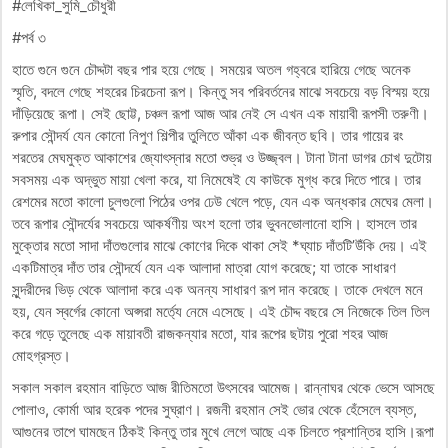
#লেখিকা_সুমি_চৌধুরী
#পর্ব ৩
হাতে গুনে গুনে চৌদ্দটা বছর পার হয়ে গেছে। সময়ের অতল গহ্বরে হারিয়ে গেছে অনেক
স্মৃতি, বদলে গেছে শহরের চিরচেনা রূপ। কিন্তু সব পরিবর্তনের মাঝে সবচেয়ে বড় বিস্ময় হয়ে
দাঁড়িয়েছে রূপা। সেই ছোট্ট, চঞ্চল রূপা আজ আর নেই সে এখন এক মায়াবী রূপসী তরুণী।
রুপার সৌন্দর্য যেন কোনো নিপুণ শিল্পীর তুলিতে আঁকা এক জীবন্ত ছবি। তার গায়ের রং
শরতের মেঘমুক্ত আকাশের জ্যোৎস্নার মতো শুভ্র ও উজ্জ্বল। টানা টানা ডাগর চোখ দুটোয়
সবসময় এক অদ্ভুত মায়া খেলা করে, যা নিমেষেই যে কাউকে মুগ্ধ করে দিতে পারে। তার
রেশমের মতো কালো চুলগুলো পিঠের ওপর ঢেউ খেলে পড়ে, যেন এক অন্ধকার মেঘের মেলা।
তবে রূপার সৌন্দর্যের সবচেয়ে আকর্ষণীয় অংশ হলো তার ভুবনভোলানো হাসি। হাসলে তার
মুক্তোর মতো সাদা দাঁতগুলোর মাঝে কোণের দিকে থাকা সেই *ঘ্যাচ দাঁতটি’উঁকি দেয়। এই
একটিমাত্র দাঁত তার সৌন্দর্যে যেন এক আলাদা মাত্রা যোগ করেছে; যা তাকে সাধারণ
সুন্দরীদের ভিড় থেকে আলাদা করে এক অনন্য সাধারণ রূপ দান করেছে। তাকে দেখলে মনে
হয়, যেন স্বর্গের কোনো অপ্সরা মর্ত্যে নেমে এসেছে। এই চৌদ্দ বছরে সে নিজেকে তিল তিল
করে গড়ে তুলেছে এক মায়াবতী রাজকন্যার মতো, যার রূপের ছটায় পুরো শহর আজ
মোহগ্রস্ত।
সকাল সকাল রহমান বাড়িতে আজ রীতিমতো উৎসবের আমেজ। রান্নাঘর থেকে ভেসে আসছে
পোলাও, কোর্মা আর হরেক পদের সুঘ্রাণ। রজনী রহমান সেই ভোর থেকে হেঁসেলে ব্যস্ত,
আগুনের তাপে ঘামছেন ঠিকই কিন্তু তার মুখে লেগে আছে এক চিলতে প্রশান্তির হাসি।রূপা