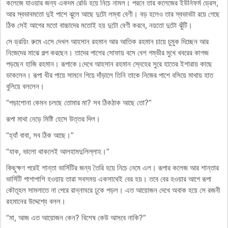
কলেজে যাওয়ার জন্য একদম রেডি হয়ে নিচে নামল। পরনে তার কলেজের ইউনিফর্ম ড্রেস,
আর স্বভাবমতো দুই পাশে ঝুলে আছে দুটো লম্বা বেণী। বড় হলেও তার স্বভাবটা রয়ে গেছে
ঠিক সেই আগের মতো বাচ্চাদের মতোই হয় দুটো বেণী করবে, নয়তো দুটো ঝুঁটি।
সে ড্রয়িং রুমে এসে দেখল আহসান রহমান আর আতিক রহমান চায়ে চুমুক দিচ্ছেন আর
নিজেদের মাঝে গল্প করছেন। তাদের পাশের সোফায় বসে বেশ গম্ভীর মুখে খবরের কাগজ
পড়ছেন হাজি রহমান। রূপাকে।দেখে আহসান রহমান স্নেহের সুরে হাতের ইশারায় কাছে
ডাকলেন। রূপা ধীর পায়ে সামনে গিয়ে দাঁড়ালে তিনি তাকে নিজের পাশে বসিয়ে মাথায় হাত
বুলিয়ে বললেন।
“পড়াশোনা কেমন চলছে তোমার মা? সব ঠিকঠাক আছে তো?”
রূপা মাথা নেড়ে মিষ্টি হেসে উত্তর দিল।
“হ্যাঁ বাবা, সব ঠিক আছে।”
“যাক, ভালো থাকলেই আলহামদুলিল্লাহ।”
কিছুক্ষণ পরেই শান্তা ভার্সিটির জন্য তৈরি হয়ে নিচে নেমে এল। রূপার কলেজ আর শান্তার
ভার্সিটি পাশাপাশি হওয়ায় তারা সবসময় একসাথেই বের হয়। তবে বের হওয়ার আগে রূপা
কৌতূহল সামলাতে না পেরে রান্নাঘরে ঢুকে পড়ল। এত আয়োজন দেখে অবাক হয়ে সে রজনী
রহমানের উদ্দেশ্যে বলল।
“মা, আজ এত আয়োজন কেন? বিশেষ কেউ আসবে নাকি?”