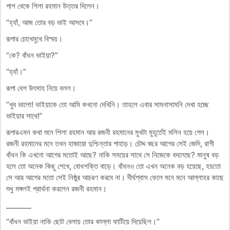
পাশ থেকে শিলা রহমান উত্তর দিলেন।
“হ্যাঁ, আজ তোর বড় ভাই আসবে।”
রূপার চোখেমুখে বিস্ময়।
“কে? বাঁধন ভাইয়া?”
“হ্যাঁ।”
রূপা বেশ উৎসাহ নিয়ে বলল।
“খুব ভালো! ভাইয়াকে তো আমি কখনো দেখিনি। তাহলে এবার সামনাসামনি দেখা হচ্ছে
ভাইয়ার সাথে!”
রূপারএমন কথা শুনে শিলা রহমান আর রজনী রহমানের মুখটা মুহূর্তেই মলিন হয়ে গেল।
রজনী রহমানের মনে তখন হাজারো দুশ্চিন্তার পাহাড়। চৌদ্দ বছর আগের সেই জেদি, রাগী
বাঁধন কি এখনো আগের মতোই আছে? নাকি সময়ের সাথে সে নিজেকে বদলেছে? মানুষ বড়
হলে তো অনেক কিছু শেখে, বোধশক্তি বাড়ে। বাঁধনও তো এখন অনেক বড় হয়েছে, হয়তো
সে আর আগের মতো সেই নিষ্ঠুর আচরণ করবে না। দীর্ঘশ্বাস ফেলে মনে মনে আল্লাহর কাছে
শুধু মঙ্গলই প্রার্থনা করলেন রজনী রহমান।
_______
“বাঁধন ভাইয়া নাকি ছোট বেলায় তোর কাল্লা ফাটিয়ে দিয়েছিল।”