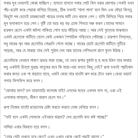
সবার মুখ দেখলেই বোঝা যাচ্ছিল। হাসতে হাসতে সবার পেটে খিল ধরার জোগাড়।সবাই যখন
পাঁচ-ছয়টা করে পেয়ারা বাগিয়ে নিয়েছে, ঠিক তখনই ‘পালা পালা’ বলে দিল এক দৌড়! কিন্তু
কিছুটা পথ যেতেই চারজনেরই পায়ের তলার মাটি যেন থমকে গেল। হাসি মিলিয়ে গিয়ে সবার
মুখ ফ্যাকাশে হয়ে গেল। বৃষ্টি তো ভয়ে বড় বড় ঢোক গিলতে শুরু করল।তাদের সামনে
ছয়জন ছেলে একটা জটলা পাকিয়ে গোল হয়ে দাঁড়িয়ে আছে। আর সেই বৃত্তের মাঝখানে
একটা ছেলেকে মাটিতে ফেলে কেউ একজন পৈশাচিক শক্তিতে পেটাচ্ছে। চারপাশ নিস্তব্ধ,
শুধু মারের শব্দ আর ছেলেটার গোঙানি শোনা যাচ্ছে। মারের চোটে ছেলেটা মাটিতে লুটিয়ে
পড়েছে, আর যে মারছে তার সেই সুঠাম দেহ আর হাতের পেশিগুলো রাগে ফুলে উঠছে।
ছেলেটাকে যেভাবে পাষাণ হৃদয়ে মারা হচ্ছে, তা দেখে রূপার বুকটা হু হু করে উঠল তার মাথায়
শুধু একটাই চিন্তা ঘুরছে মানুষের মনে কি মায়া-দয়া বলতে কিছু নেই? রূপা যখনই প্রতিবাদ
করার জন্য এক পা বাড়াতে যাবে, ওমনি কেয়া তার হাতটা ঝপ করে টেনে ধরল।কেয়া ভয়ার্ত
গলায় ফিসফিস করে বলল।
“কোথায় যাস? চল তাড়াতাড়ি কলেজে যাই! এসবের মধ্যে একদম যাস না, এরা এই
এলাকার মাস্তান, ভীষণ খারাপ ছেলে সব।”
রূপা নিজের হাতটা ছাড়ানোর চেষ্টা করতে করতে তেজ দেখিয়ে বলল।
“তাই বলে একটা লোককে এইভাবে মারবে? দেখ ছেলেটা কত কষ্ট পাচ্ছে!”
নাদিয়া এবার বিরক্ত হয়ে বলল।
“তোর সেটা দেখতে হবে কেন? এখন এখান থেকে কেটে পড়াই ভালো।”