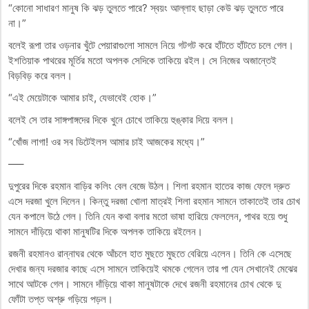
“কোনো সাধারণ মানুষ কি ঝড় তুলতে পারে? স্বয়ং আল্লাহ ছাড়া কেউ ঝড় তুলতে পারে
না।”
বলেই রূপা তার ওড়নার খুঁটে পেয়ারাগুলো সামলে নিয়ে গটগট করে হাঁটতে হাঁটতে চলে গেল।
ইশতিয়াক পাথরের মূর্তির মতো অপলক সেদিকে তাকিয়ে রইল। সে নিজের অজান্তেই
বিড়বিড় করে বলল।
“এই মেয়েটাকে আমার চাই, যেভাবেই হোক।”
বলেই সে তার সাঙ্গপাঙ্গদের দিকে খুনে চোখে তাকিয়ে হুঙ্কার দিয়ে বলল।
“খোঁজ লাগা! ওর সব ডিটেইলস আমার চাই আজকের মধ্যে।”
—–
দুপুরের দিকে রহমান বাড়ির কলিং বেল বেজে উঠল। শিলা রহমান হাতের কাজ ফেলে দ্রুত
এসে দরজা খুলে দিলেন। কিন্তু দরজা খোলা মাত্রই শিলা রহমান সামনে তাকাতেই তার চোখ
যেন কপালে উঠে গেল। তিনি যেন কথা বলার মতো ভাষা হারিয়ে ফেললেন, পাথর হয়ে শুধু
সামনে দাঁড়িয়ে থাকা মানুষটির দিকে অপলক তাকিয়ে রইলেন।
রজনী রহমানও রান্নাঘর থেকে আঁচলে হাত মুছতে মুছতে বেরিয়ে এলেন। তিনি কে এসেছে
দেখার জন্য দরজার কাছে এসে সামনে তাকিয়েই থমকে গেলেন তার পা যেন সেখানেই মেঝের
সাথে আটকে গেল। সামনে দাঁড়িয়ে থাকা মানুষটাকে দেখে রজনী রহমানের চোখ থেকে দু
ফোঁটা তপ্ত অশ্রু গড়িয়ে পড়ল।