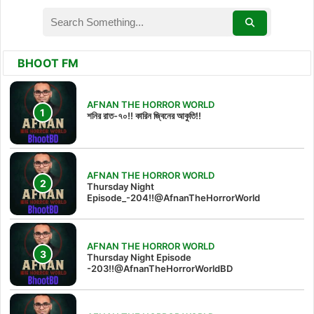
BHOOT FM
AFNAN THE HORROR WORLD
শনির রাত-৭০!! কারিন জ্বিনের আকুতি!!
AFNAN THE HORROR WORLD
Thursday Night
Episode_-204!!@AfnanTheHorrorWorld
AFNAN THE HORROR WORLD
Thursday Night Episode
-203!!@AfnanTheHorrorWorldBD