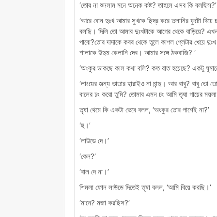
‘তোর না শুনলাম মনে অনেক কষ্ট? তাহলে এসব কি বলছিস?’
‘আরে বোন দুঃখ আমার সুখকে ছিদ্র করে তলানির ফুটো দিয়
বলছি। দিলি তো আমার দুঃখটাকে আগের থেকে বাড়িয়ে? এখন জ
পাবো?তোর দাদাকে কবর থেকে তুলে কাপল প্লেটার খেয়ে দুঃ
শালাকে উদুম কেলানি দেব। আমার সঙ্গে ঠকবাজি? ‘
‘অংকুর ডাকছে কাল কথা বলি? কত রাত হয়েছে? একটু ঘুমানো
‘লাংয়ের জন্য ভাতার হারাইও না চান্দু। আর বাবু? বাবু তো 
বালের ঢং করো তুমি? তোমার এমন ঢং আমি তৃষা গায়ের ময়ল
তৃষা থেমে কি একটা ভেবে বলল, ‘অংকুর তোর পাশেই না?’
‘হু।’
‘লাউডে দে।’
‘কেন?’
‘বাল দে না।’
শিমলা ফোন লাউডে দিতেই তৃষা বলল, ‘আমি বিয়ে করছি।’
‘মানে? মজা করছিস?’