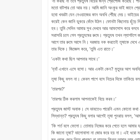
‘না করছি না তবে প্রত্যুষ বিয়ের জন্য প্রোপোজ করেছে। পা
মতো বাটপার তো আর নয়। আমি জানি অংকুর ভাই জানে প্রে
হবো খবরটা যেন নেওয়াজের কান অবধি পৌঁছে দেয়। ভাইয়ের
করেই কেন জানি ডুকরে কেঁদে উঠল। ফোনটা বিছানায় ছুঁড়ে 
হব। তুমি সেদিন আমার সুখ দেখবে আর আফসোস করে বলবে 
সরাসরি চলে গেল প্রত্যুষের রুমে। প্রত্যুষ তখন ল্যাপটপ
আগে তার রুমে আসে নি। দরজায় নক করতেই তৃষাকে দেখে এক
তার দিকে। জিজ্ঞেস করে, ‘তুমি এত রাতে।’
‘একটা কথা ছিল আপনার সাথে।’
‘হ্যাঁ এখানে এসে বসো। আর একটা কেন? মৃত্যুর আগ অবধি
তৃষা কিছু বলল না। কেবল পাশে বসে নিচের দিকে তাকিয়ে 
‘তারপর?’
‘তারপর ঠিক করলাম আপনাকেই বিয়ে করব।’
প্রত্যুষ জাস্ট অবাক। সে ভাবতেও পারেনি এমন কোনো কথা সে
সিদ্ধান্ত? প্রত্যুষ কিছু বলার আগেই তৃষা পুনরায় বলল, ‘
‘কি শর্ত বলে ফেলো। তোমায় নিজের করে পেতে হলে আমার 
কি জানো তৃষা? ভালোবাসা না জোর করে হয় না। এই ধরো মনের
মন থেকে মেনে নিতে পারছো না তাহলে কিন্তু আমার আর তোম