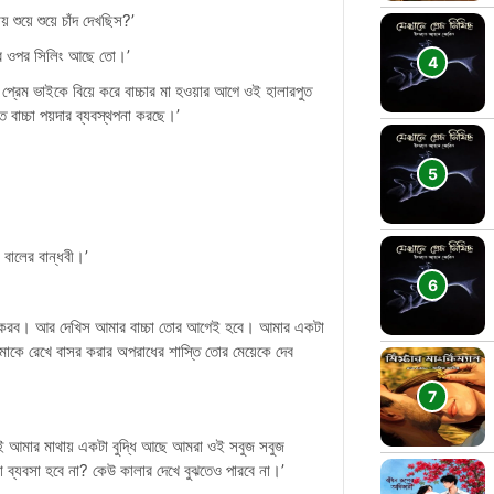
শুয়ে শুয়ে চাঁদ দেখছিস?’
থার ওপর সিলিং আছে তো।’
েম ভাইকে বিয়ে করে বাচ্চার মা হওয়ার আগে ওই হালারপুত
ত বাচ্চা পয়দার ব্যবস্থপনা করছে।’
বালের বান্ধবী।’
র করব। আর দেখিস আমার বাচ্চা তোর আগেই হবে। আমার একটা
মাকে রেখে বাসর করার অপরাধের শাস্তি তোর মেয়েকে দেব
‘এই আমার মাথায় একটা বুদ্ধি আছে আমরা ওই সবুজ সবুজ
লো ব্যবসা হবে না? কেউ কালার দেখে বুঝতেও পারবে না।’