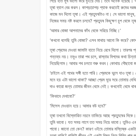
গিয়ে হাত মুখ ভালো করে ধুইয়ে দেয়। তবে অনেক হয়েছে
তৃষা ব্যাগ বের করল। কাপড়চোপড় প্যাক করতেই রুমের দরজা
কাজে মন দিলো তৃষা। এই প্রত্যুষটাও না। সে ভালো মানুষ, অন
নিজের সময় নষ্ট করলে চলবে? প্রত্যুষ কিছুক্ষণ চুপ থেকে
‘আমার বোজা আপনাদের কাঁধ থেকে সরিয়ে নিচ্ছি।’
‘কখনো বলেছি তুমি বোজা? এসব মাথায় আনো কি করে? কোথা
তৃষা প্রেমের দেওয়া জামাটা হাতে নিয়ে রেখে দিলো। তারপর প
গন্তব্য নয়। তবুও তারা পথ চলে, রাস্তার বিপদের কথা চিন
নিয়েছিলাম। আবার পথ চলতে শুরু করব। কোথায় পৌছাবো জানা
‘চাইলে এই পথের সঙ্গী হতে পারি। প্রেমকে ভুলে যাও তৃষ
মনে হয় এটা ভালো থাকা? আচ্ছা প্রেম দূরে সরে তোমায় দেখিয়
দাও কারো জন্য তোমার জীবন থেমে নেই। কখনোই থেমে থা
‘কিভাবে দেখাবো?’
‘মিসেস দেওয়ান হয়ে। আমার বউ হবে?’
তৃষা তখনো বিস্ফোরিত নয়নে তাকিয়ে আছে প্রত্যুষের দিকে।
তুমি ভাবো। যত সময় লাগে তত সময় নিয়ে ভাবো। তুমিও এক
পাবো। জানো তো কেন? কারণ ওইযে তোমার মস্তিষ্ক একটা স
হলো নাকি? বাকিটা জীবন এই একটা বিষয় নিয়ে দিব্যি পার 