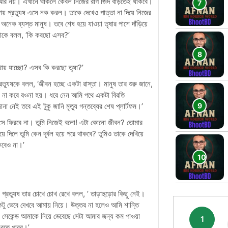
। আর নয়। এখানে থাকলে কেবল নিজের রাগ জিদ বাড়তেই থাকবে।
য় প্রত্যুষ এসে নক করল। তাকে দেখেও পাত্তা না দিয়ে নিজের
েক ব্যস্ত মানুষ। তবে শেষ হয়ে যাওয়া তৃষার পাশে দাঁড়িয়ে
 তৃষাকে বলল, ‘কি করছো এসব?’
য় যাচ্ছো? এসব কি করছো তৃষা?’
্রত্যুষকে বলল, ‘জীবন হচ্ছে একটা রাস্তা। মানুষ তার শুরু জানে,
্তা না করে রওনা হয়। ধরে নেন আমি পথে একটা বিরতি
 নেই তবে এই টুকু জানি মৃত্যু গন্তব্যের শেষ প্লার্টফম।’
া। সে ফিরবে না। তুমি নিজেই বলো! এটা কোনো জীবন? তোমার
ে দিলে তুমি কেন দূর্বল হয়ে পরে থাকবে? তুমিও তাকে দেখিয়ে
কবেও না।’
 প্রত্যুষ তার চোখে চোখ রেখে বলল, ’ তাড়াহুড়োর কিছু নেই।
টু ভেবে দেখবে আমায় নিয়ে। উত্তর না হলেও আমি শান্তি
েকেন্ড আমাকে নিয়ে ভেবেছে সেটা আমার জন্য কম পাওয়া
1
করতে পারব।’