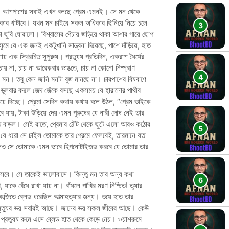
়েছে। আশপাশের সবাই এখন বলছে প্রেম এমনই। সে মন থেকে
ার খাটাবে। যখন মন চাইবে সকল অধিকার ছিনিয়ে নিয়ে চলে
ছুরি ঘোরালো। বিশ্বাসের পেঁচায় জড়িয়ে থাকা আশার গায়ে ছোপ
ে যে এক জনই একটুখানি সান্ত্বনা দিয়েছে, পাশে দাঁড়িয়ে, হাত
শায় এক স্থিরচিত সুপুরুষ। প্রত্যুষ প্রতিদিন, একরাশ ধৈর্যের
চায় না, চায় না আরেকবার ভাঙতে, চায় না কোনো নিষ্প্রাণ
িল মন। তবু কেন জানি মনটা বুজ মানছে না। চারপাশের বিষবাণে
ভুলবার বদলে জেদ জেঁকে বসছে একসময় যে হারানোর পার্থীব
ে দিচ্ছে। প্রেমা সেদিন কথায় কথায় বলে উঠল, “প্রেম ভাইকে
 যায়, টাকা উড়িয়ে দেয় এমন পুরুষের যে নারী দোষ নেই তার
দ বাড়ল। সেই রাতে, প্রেমার ঠোঁট থেকে ছুটে এলো আরও কঠোর
ই যে ধরো সে চাইল তোমাকে তার প্রেমে ফেলবেই, তারমানে যত
হলেও সে তোমাকে এমন ভাবে হিপনোটাইজড করবে যে তোমার তার
 আসবে। সে তাকেই ভালোবাসে। কিন্তু মন তার অন্য কথা
াকে বেঁধে রাখা যায় না। বাঁধলে পাখির মরণ নিশ্চিত! তৃষার
জিতে ব্লেড ধরেছিল আত্মাহত্যার জন্য। ভয়ে হাত তার
মৃত্যুর ভয় সবারই আছে। জানের ভয় সকল জীবের আছে। কেউ
প্রত্যুষ রুমে এসে ব্লেড হাত থেকে কেড়ে নেয়। ওয়াশরুমে