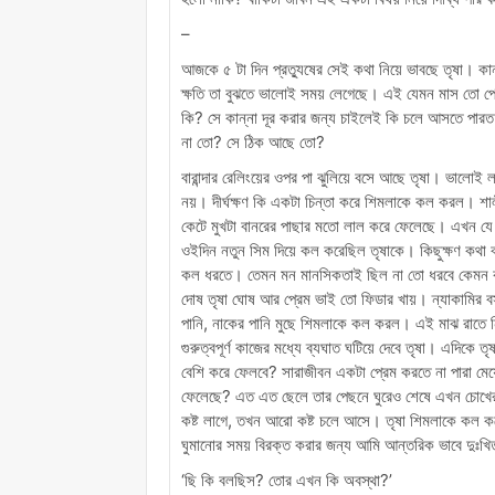
–
আজকে ৫ টা দিন প্রত্যুষের সেই কথা নিয়ে ভাবছে তৃষা।
ক্ষতি তা বুঝতে ভালোই সময় লেগেছে। এই যেমন মাস তো পেরিয
কি? সে কান্না দূর করার জন্য চাইলেই কি চলে আসতে পারত ন
না তো? সে ঠিক আছে তো?
বারান্দার রেলিংয়ের ওপর পা ঝুলিয়ে বসে আছে তৃষা। ভালোই 
নয়। দীর্ঘক্ষণ কি একটা চিন্তা করে শিমলাকে কল করল। শা
কেটে মুখটা বানরের পাছার মতো লাল করে ফেলেছে। এখন য
ওইদিন নতুন সিম দিয়ে কল করেছিল তৃষাকে। কিছুক্ষণ কথা ব
কল ধরতে। তেমন মন মানসিকতাই ছিল না তো ধরবে কেমন কর
দোষ তৃষা ঘোষ আর প্রেম ভাই তো ফিডার খায়। ন্যাকামির বস
পানি, নাকের পানি মুছে শিমলাকে কল করল। এই মাঝ রাতে নি
গুরুত্বপূর্ণ কাজের মধ্যে ব্যঘাত ঘটিয়ে দেবে তৃষা। এদিক
বেশি করে ফেলবে? সারাজীবন একটা প্রেম করতে না পারা মেয
ফেলেছে? এত এত ছেলে তার পেছনে ঘুরেও শেষে এখন চোখের 
কষ্ট লাগে, তখন আরো কষ্ট চলে আসে। তৃষা শিমলাকে কল করেই 
ঘুমানোর সময় বিরক্ত করার জন্য আমি আন্তরিক ভাবে দুঃখ
‘ছি কি বলছিস? তোর এখন কি অবস্থা?’