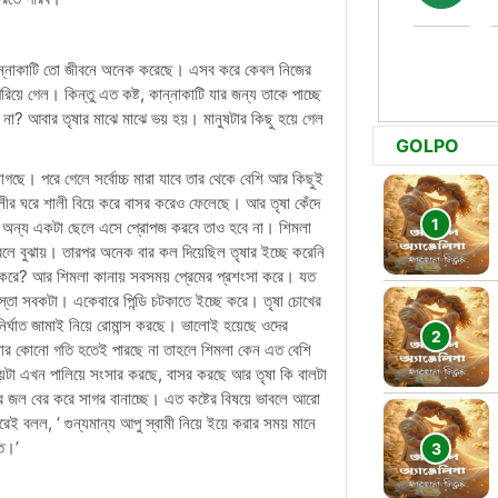
 কান্নাকাটি তো জীবনে অনেক করেছে। এসব করে কেবল নিজের
়ে গেল। কিন্তু এত কষ্ট, কান্নাকাটি যার জন্য তাকে পাচ্ছে
া? আবার তৃষার মাঝে মাঝে ভয় হয়। মানুষটার কিছু হয়ে গেল
GOLPO
লাগছে। পরে গেলে সর্বোচ্চ মারা যাবে তার থেকে বেশি আর কিছুই
লীর ঘরে শালী বিয়ে করে বাসর করেও ফেলেছে। আর তৃষা কেঁদে
ে অন্য একটা ছেলে এসে প্রোপজ করবে তাও হবে না। শিমলা
লে বুঝায়। তারপর অনেক বার কল দিয়েছিল তৃষার ইচ্ছে করেনি
ে? আর শিমলা কানায় সবসময় প্রেমের প্রশংসা করে। যত
্তা সবকটা। একেবারে পিন্ডি চটকাতে ইচ্ছে করে। তৃষা চোখের
র্ঘাত জামাই নিয়ে রোমান্স করছে। ভালোই হয়েছে ওদের
ে তৃষার কোনো গতি হতেই পারছে না তাহলে শিমলা কেন এত বেশি
়েটা এখন পালিয়ে সংসার করছে, বাসর করছে আর তৃষা কি বালটা
জল বের করে সাগর বানাচ্ছে। এত কষ্টের বিষয়ে ভাবলে আরো
বলল, ‘ গুন্যমান্য আপু স্বামী নিয়ে ইয়ে করার সময় মানে
িত।’