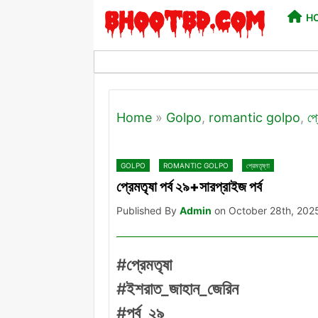
H
Home
»
Golpo
,
romantic golpo
,
প্
GOLPO
ROMANTIC GOLPO
প্রেমতৃষ্ণা
প্রেমতৃষা পর্ব ২৯+সারপ্রাইজ পর্ব
Published By
Admin
on October 28th, 202
#প্রেমতৃষা
#ইশরাত_জাহান_জেরিন
#পর্ব_২৯