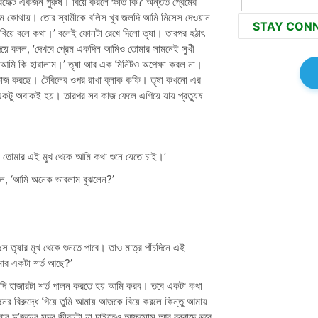
রফেক্ট একজন পুরুষ। বিয়ে করলে ক্ষতি কি? অন্তত প্রেমের
ম কোথায়। তোর স্বামীকে বলিস খুব জলদি আমি মিসেস দেওয়ান
STAY CON
 বিয়ে বলে কথা।’ বলেই ফোনটা রেখে দিলো তৃষা। তারপর হঠাৎ
দিয়ে বলল, ‘দেখবে প্রেম একদিন আমিও তোমার সামনেই সুখী
আমি কি হারালাম।’ তৃষা আর এক মিনিটও অপেক্ষা করল না।
ে কাজ করছে। টেবিলের ওপর রাখা ব্লাক কফি। তৃষা কখনো এর
টু অবাকই হয়। তারপর সব কাজ ফেলে এগিয়ে যায় প্রত্যুষ
 তোমার এই মুখ থেকে আমি কথা শুনে যেতে চাই।’
বলল, ‘আমি অনেক ভাবলাম বুঝলেন?’
 তৃষার মুখ থেকে শুনতে পাবে। তাও মাত্র পাঁচদিনে এই
আমার একটা শর্ত আছে?’
যদি হাজারটা শর্ত পালন করতে হয় আমি করব। তবে একটা কথা
 বিরুদ্ধে গিয়ে তুমি আমায় আজকে বিয়ে করলে কিন্তু আমায়
ার দু’জনের সুন্দর জীবনটা না চাইতেও আফসোস আর বরবাদে ভরে