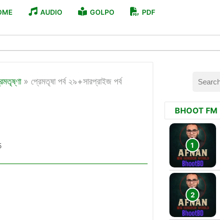
OME
AUDIO
GOLPO
PDF
রেমতৃষ্ণা
»
প্রেমতৃষা পর্ব ২৯+সারপ্রাইজ পর্ব
BHOOT FM
5