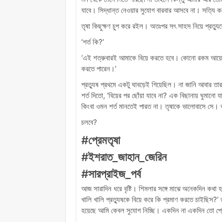
যাবে। সিদ্ধান্ত নেওয়ার সুযোগ বারবার আসবে না। সত্যি কর
তৃষা কিছুক্ষণ চুপ করে রইল। অতঃপর সৎ সাহস নিয়ে প্রত্যু
‘শর্ত কি?’
‘এই শত্রুবারই আমাকে বিয়ে করতে হবে। কোনো রকম আয়োজ
করতে পারেন।’
প্রত্যুষ প্রথমে একটু ঘাবড়েই গিয়েছিল। না জানি আবার তা
শর্ত দিতো, ‘বিয়ের পর ছোঁয়া যাবে না? এক বিছানায় ঘুমানো
কিংবা ওমন শর্ত মানতেই পারত না। তৃষাকে ভালোবাসে সে। ভ
চলবে?
#প্রেমতৃষা
#ইশরাত_জাহান_জেরিন
#সারপ্রাইজ_পর্ব
আজ সারাদিন ধরে বৃষ্টি। শিমলার সঙ্গে মাঝে অনেকদিন কথা 
খালি খালি প্রত্যুষকে বিয়ে করে কি প্রমাণ করতে চাইছিস?’
হয়েছে আমি কেবল সুযোগ নিচ্ছি। একদিন না একদিন তো প্র