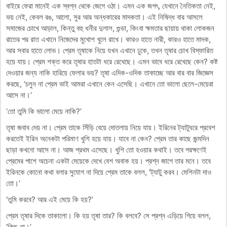
বাইরে ফেরা মানেই এক স্বপ্ন থেকে জেগে ওঠা। এমন এক জগৎ, যেখানে নৈতিকতা নেই,
ভয় নেই, কেবল রঙ, আলো, সুর আর অন্ধকারের মাদকতা। এই নিষিদ্ধ বার আসলে
সমাজের চোখে আড়াল, কিন্তু বহু ধনীর দুলাল, গুন্ডা, কিংবা ক্ষমতার ছায়ায় থাকা লোকজন
রাতের পর রাত এখানে নিজেদের মুখোশ খুলে রাখে। কারও হাতে নারী, কারও হাতে মাদক,
আর সবার হাতে লোভ। প্রেম তৃষাকে নিয়ে যখন এখানে ঢুকে, তখন তৃষার চোখ বিস্ফারিত
হয়ে যায়। প্রেম শক্ত করে তৃষার হাতটা ধরে রেখেছে। এমন ভাবে ধরে রেখেছে কেন? কষ্ট
দেওয়ার জন্য নাকি হারিয়ে ফেলার ভয়? তৃষা এদিক-ওদিক তাকাচ্ছে আর বার বার জিজ্ঞেস
করছে, ‘চলুন না প্রেম ভাই আমরা এখানে কেন এসেছি। এখানে তো ভালো ছেলে-মেয়েরা
আসে না।’
‘তো তুমি কি ভালো মেয়ে নাকি?’
তৃষা জবাব দেয় না। প্রেম তাকে সিঁড়ি বেয়ে দোতলায় নিয়ে যায়। ইরিনের ট্যাটুঘরে প্রবেশ
করতেই ইরিন অনেকটা পরিমাণ খুশি হয়ে যায়। যাবে না কেন? প্রেম তার কাছে জন্মদিন
ছাড়া কখনো আসে না। আজ প্রথম এসেছে। খুশি তো হওয়ার কথাই। তবে পরক্ষণেই
প্রেমের পাশে অচেনা একটা মেয়েকে দেখে বেশ অবাক হয়। প্রশ্ন জাগে তার মনে। তবে
ইরিনকে কোনো কথা বলার সুযোগ না দিয়ে প্রেম তাকে বলল, ‘ট্যাটু করব। মেশিনটা দাও
তো।’
‘তুমি করবে? আর এই মেয়ে কি হয়?’
প্রেম তৃষার দিকে তাকালো। কি হয় তৃষা তার? কি বলবে? সে প্রশ্ন এড়িয়ে গিয়ে বলল,
‘কিছু না।’