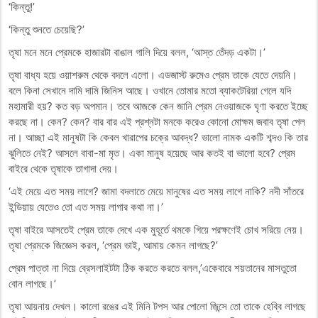
‘কিন্তু!’
‘কিন্তু শুনতে চেয়েছি?’
তৃষা মনে মনে প্রেমকে হাজারটা বাঙাল গালি দিয়ে বলল, ‘আস্ত তেঁদড় একটা।’
তৃষা বাধ্য হয়ে ওয়াশরুম থেকে বদলে এলো। এডজাস্ট রুমেও প্রেম তাকে যেতে দেয়নি।
বলে কিনা সেখানে দামি দামি জিনিস আছে। ওখানে তোমার মতো ব্যাকটেরিয়া গেলে যদি
মহামারী হয়? কত বড় অপমান। তবে আজকে কেন জানি প্রেম নেওয়াজকে ঘৃণা করতে ইচ্ছে
করছে না। কেন? কেন? বার বার এই প্রশ্নটা মনকে করেও কোনো মোক্ষম জবাব তৃষা পেল
না। আচ্ছা এই মানুষটা কি কেবল খারাপের চক্রে আবদ্ধ? ভালো নামক একটি শব্দও কি তার
ঝুলিতে নেই? আসলে বাবা-মা মৃত। একা মানুষ হয়েছে আর কতই বা ভালো হবে? প্রেম
বাইরে থেকে তৃষাকে তাগাদা দেয়।
‘এই মেয়ে এত সময় লাগে? জামা বদলাতে মেয়ে মানুষের এত সময় লাগে নাকি? নদী সাঁতরে
ইন্ডিয়ায় যেতেও তো এত সময় লাগার কথা না।’
তৃষা বাইরে আসতেই প্রেম তাকে দেখে এক মুহূর্তে থমকে গিয়ে পরক্ষণেই চোখ সরিয়ে নেয়।
তৃষা প্রেমকে জিজ্ঞেস করল, ‘প্রেম ভাই, আমায় কেমন লাগছে?’
প্রেম পাত্তা না দিয়ে ব্রেসলাইটটা ঠিক করতে করতে বলল,’একেবারে শয়তানের মাসতুতো
বোন লাগছে।’
তৃষা আয়নায় দেখল। কালো রঙের এই মিনি টপস আর পোলো জিন্সে তো তাকে হেব্বি লাগছে