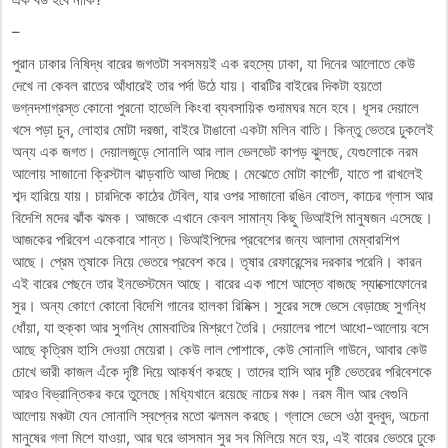
–
পুরান ঢাকার নিষিদ্ধ বারের জগতটা সবসময়ই এক রহস্যে ঢাকা, যা দিনের আলোতে কেউ
দেখে না কেবল রাতের আঁধারেই তার পর্দা উঠে যায়। বারটির বাইরের দিকটা হয়তো
ভগ্নদশাগ্রস্ত কোনো পুরনো হাভেলি কিংবা ব্যবসায়িক গুদামঘর মনে হবে। ধূসর দেয়ালে
খসে পড়া চুন, লোহার মোটা দরজা, বাইরে টাঙানো একটা মলিন বাতি। কিন্তু ভেতরে ঢুকলেই
অন্য এক জগত। দেয়ালজুড়ে সোনালি আর লাল ভেলভেট কাপড় ঝুলছে, যেগুলোকে নরম
আলোয় সাজানো ক্রিস্টাল ঝাড়বাতি আভা দিচ্ছে। মেঝেতে মোটা কার্পেট, যাতে পা রাখলেই
শব্দ হারিয়ে যায়। চারদিকে কাঠের টেবিল, যার ওপর সাজানো রঙিন বোতল, কাচের গ্লাস আর
বিদেশি মদের ঝাঁক ঝমক। আজকে এখানে কেবল সামান্য কিছু ভিআইপি মানুষজন এসেছে।
আজকের পরিবেশ একেবারে শান্ত। ভিআইপিদের প্রবেশের জন্য আলাদা মেম্বারশিপ
আছে। প্রেম তৃষাকে নিয়ে ভেতরে প্রবেশ করে। তৃষার রেফারেন্সের দরকার পরেনি। কারন
এই বারের পেছনে তার ইনভেস্টমেন আছে। বারের এক পাশে আস্তে বাজছে স্যাক্সোফোনের
সুর। অন্য কোণে কোনো বিদেশি গানের হালকা রিমিক্স। সুরের সঙ্গে ভেসে বেড়াচ্ছে সুগন্ধি
ধোঁয়া, যা হুক্কা আর সুগন্ধি মোমবাতির মিশ্রণে তৈরি। দেয়ালের পাশে আধো-আলোয় বসে
আছে কৃত্রিম হাসি দেওয়া মেয়েরা। কেউ লাল পোশাকে, কেউ সোনালি গাউনে, আবার কেউ
চোখে ভারী কাজল এঁকে দৃষ্টি দিয়ে আকর্ষণ করছে। তাদের হাসি আর দৃষ্টি ভেতরের পরিবেশকে
আরও বিভ্রান্তিকর করে তুলেছে।মধ্যিখানে রয়েছে নাচের মঞ্চ। নরম নীল আর বেগুনি
আলোয় মঞ্চটা যেন সোনালি স্বপ্নের মতো ঝলমল করছে। গ্লাসে ভেসে ওঠা বুদবুদ, অচেনা
মানুষের গলা মিশে যাওয়া, আর ঘরে ভাসমান সুর সব মিলিয়ে মনে হয়, এই বারের ভেতরে ঢুকে