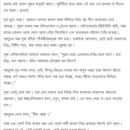
থাকার কষ্ট কেবল পুরুষ মানুষই জানে। জুটিহীনা করে খোদা এই মনে এত রসকষ না দিলেও
তো পারত। ছ্যাহ!
সূর্য ডুবে গেছে। আকাশে হালকা কমলা আভা মিলিয়ে গিয়ে গাঢ় নীল অন্ধকার নেমে
আসছে। পুরান ঢাকার সরু গলিগুলোতে লণ্ঠনের আলো। সাইনবোর্ডের ঝিকিমিকি বাতি, আর
চায়ের দোকান থেকে ভেসে আসা ধোঁয়া মিলেমিশে এক অন্যরকম পরিবেশ তৈরি করেছে।
প্রত্যুষ আর তৃষা হাঁটছে শাঁখারীবাজারের গলি ধরে। চারদিকে কোলাহল, ছোট ছোট দোকানের
ভিড়, মিষ্টির গন্ধ, আর পথের ধারে ভাজা-বোন্দার শব্দ।
তৃষা এদিকসেদিকে তাকাতে তাকাতে বলল, “পুরান ঢাকা একেবারে ছবির মতো লাগে। কত
ভিড়, কত আলো। যদিও আমাদের চট্টগ্রাম কম কিসে?
প্রত্যুষ মৃদু গলায় বলল, হ্যাঁ, কিন্তু ভিড়ের ভেতরে কত মানুষ আছে যারা আসলে বাঁচতে
পারছে না? কারও স্বপ্ন গলির মতো সরু হয়ে যাচ্ছে, কারও জীবন অন্ধকারে মিলিয়ে
যাচ্ছে।”
তৃষা একটু থেমে যায়। তার চোখ চকচক করে উঠছে সিক কাবাবের দোকানের আগুনের
আলোয়। তৃষা উচ্ছ্বসিতভাবে বলল, চলুন, কাবাব খাই। এত গন্ধ পেয়ে না খেলে অন্যায়
হবে।
প্রত্যুষ হেসে বলল, “ঠিক আছে।”
তারা এক প্লেট সিক কাবাব আর এক প্লেট শামী কাবাব নিয়ে রাস্তার পাশেই বসে পড়ল।
চারপাশে হৈ-চৈ, কেউ দরাদরি করছে, কেউ আবার মশলা মাখছে।