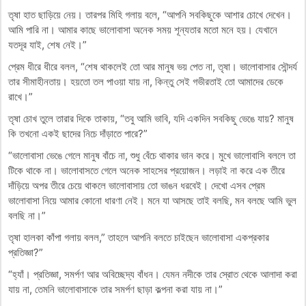
তৃষা হাত ছাড়িয়ে নেয়। তারপর মিহি গলায় বলে, “আপনি সবকিছুকে আশার চোখে দেখেন।
আমি পারি না। আমার কাছে ভালোবাসা অনেক সময় শূন্যতার মতো মনে হয়। যেখানে
যতদূর যাই, শেষ নেই।”
প্রেম ধীরে ধীরে বলল, “শেষ থাকলেই তো আর মানুষ ভয় পেত না, তৃষা। ভালোবাসার সৌন্দর্য
তার সীমাহীনতায়। হয়তো তল পাওয়া যায় না, কিন্তু সেই গভীরতাই তো আমাদের ডেকে
রাখে।”
তৃষা চোখ তুলে তারার দিকে তাকায়, “তবু আমি ভাবি, যদি একদিন সবকিছু ভেঙে যায়? মানুষ
কি তখনো একই ছাদের নিচে দাঁড়াতে পারে?”
“ভালোবাসা ভেঙে গেলে মানুষ বাঁচে না, শুধু বেঁচে থাকার ভান করে। মুখে ভালোবাসি বললে তা
টিকে থাকে না। ভালোবাসতে গেলে অনেক সাহসের প্রয়োজন। লড়াই না করে এক তীরে
দাঁড়িয়ে অপর তীরে চেয়ে থাকলে ভালোবাসায় তো ভাঙন ধরবেই। দেখো এসব প্রেম
ভালোবাসা নিয়ে আমার কোনো ধারণা নেই। মনে যা আসছে তাই বলছি, মন বলছে আমি ভুল
বলছি না।”
তৃষা হালকা কাঁপা গলায় বলল,” তাহলে আপনি বলতে চাইছেন ভালোবাসা একপ্রকার
প্রতিজ্ঞা?”
“হ্যাঁ। প্রতিজ্ঞা, সমর্পণ আর অবিচ্ছেদ্য বাঁধন। যেমন নদীকে তার স্রোত থেকে আলাদা করা
যায় না, তেমনি ভালোবাসাকে তার সমর্পণ ছাড়া কল্পনা করা যায় না।”