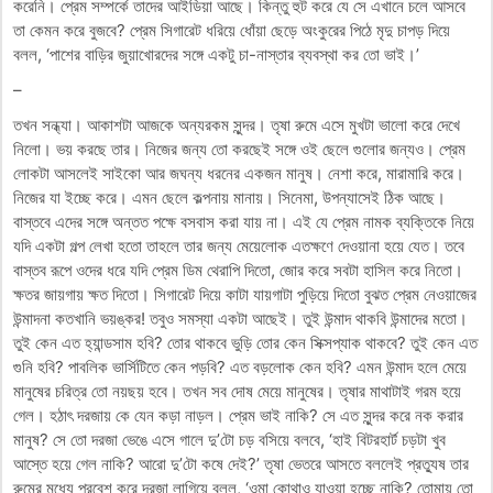
করেনি। প্রেম সম্পর্কে তাদের আইডিয়া আছে। কিন্তু হুট করে যে সে এখানে চলে আসবে
তা কেমন করে বুজবে? প্রেম সিগারেট ধরিয়ে ধোঁয়া ছেড়ে অংকুরের পিঠে মৃদু চাপড় দিয়ে
বলল, ‘পাশের বাড়ির জুয়াখোরদের সঙ্গে একটু চা-নাস্তার ব্যবস্থা কর তো ভাই।’
–
তখন সন্ধ্যা। আকাশটা আজকে অন্যরকম সুন্দর। তৃষা রুমে এসে মুখটা ভালো করে দেখে
নিলো। ভয় করছে তার। নিজের জন্য তো করছেই সঙ্গে ওই ছেলে গুলোর জন্যও। প্রেম
লোকটা আসলেই সাইকো আর জঘন্য ধরনের একজন মানুষ। নেশা করে, মারামারি করে।
নিজের যা ইচ্ছে করে। এমন ছেলে কল্পনায় মানায়। সিনেমা, উপন্যাসেই ঠিক আছে।
বাস্তবে এদের সঙ্গে অন্তত পক্ষে বসবাস করা যায় না। এই যে প্রেম নামক ব্যক্তিকে নিয়ে
যদি একটা গল্প লেখা হতো তাহলে তার জন্য মেয়েলোক এতক্ষণে দেওয়ানা হয়ে যেত। তবে
বাস্তব রূপে ওদের ধরে যদি প্রেম ডিম থেরাপি দিতো, জোর করে সবটা হাসিল করে নিতো।
ক্ষতর জায়গায় ক্ষত দিতো। সিগারেট দিয়ে কাটা যায়গাটা পুড়িয়ে দিতো বুঝত প্রেম নেওয়াজের
উন্মাদনা কতখানি ভয়ঙ্কর! তবুও সমস্যা একটা আছেই। তুই উন্মাদ থাকবি উন্মাদের মতো।
তুই কেন এত হ্যান্ডসাম হবি? তোর থাকবে ভুড়ি তোর কেন সিক্সপ্যাক থাকবে? তুই কেন এত
গুনি হবি? পাবলিক ভার্সিটিতে কেন পড়বি? এত বড়লোক কেন হবি? এমন উন্মাদ হলে মেয়ে
মানুষের চরিত্র তো নয়ছয় হবে। তখন সব দোষ মেয়ে মানুষের। তৃষার মাথাটাই গরম হয়ে
গেল। হঠাৎ দরজায় কে যেন কড়া নাড়ল। প্রেম ভাই নাকি? সে এত সুন্দর করে নক করার
মানুষ? সে তো দরজা ভেঙে এসে গালে দু’টো চড় বসিয়ে বলবে, ‘হাই বিটরহার্ট চড়টা খুব
আস্তে হয়ে গেল নাকি? আরো দু’টো কষে দেই?’ তৃষা ভেতরে আসতে বললেই প্রত্যুষ তার
রুমের মধ্যে প্রবেশ করে দরজা লাগিয়ে বলল, ‘ওমা কোথাও যাওয়া হচ্ছে নাকি? তোমায় তো