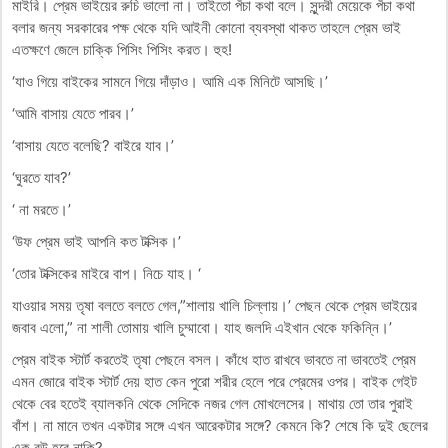
মাইরি। প্রেম ভাইয়ের রুচি ভালো না। তাইতো পঁচা কথা বলে। সুন্দরী মেয়েকে পঁচা কথা
বলার জন্য সরকারের পক্ষ থেকে যদি আইনী কোনো ব্যবস্থা থাকত তাহলে প্রেম ভাই
এতক্ষণে জেলে চাক্কি পিসিং পিসিং করত। হুহ!
‘যাও গিয়ে বাইকের সামনে গিয়ে দাঁড়াও। আমি এক মিনিটে আসছি।’
‘আমি বাসায় যেতে পারব।’
‘বাসায় যেতে বলেছি? বাইরে যাব।’
‘ঘুরতে যাব?’
‘ না মরতে।’
‘উফ প্রেম ভাই আপনি কত টক্সিক।’
‘তোর টক্সিকের মাইরে বাপ। নিচে যাহ। ‘
যাওয়ার সময় তৃষা বলতে বলতে গেল,”শালায় খালি চিল্লায়।’ পেছন থেকে প্রেম ভাইয়ের
জবাব এলো,” না শালী তোমায় খালি চুম্মাবো। যাহ জলদি এইখান থেকে ফকিন্নি।’
প্রেম বাইক স্টার্ট করতেই তৃষা পেছনে বসল। কাঁধে হাত রাখবে ভাবতে না ভাবতেই প্রেম
এমন জোরে বাইক স্টার্ট দেয় হাত কেন পুরো শরীর হেলে পরে প্রেমের ওপর। বাইক গেইট
থেকে বের হতেই ব্যালকনি থেকে সেদিকে নজর গেল মোখলেসের। মাথায় তো তার পুরাই
বাঁশ। না মানে তখন একটার সঙ্গে এখন আরেকটার সঙ্গে? কেমনে কি? শেষে কি দুই ছেলের
এক বউ হবে নাকি?