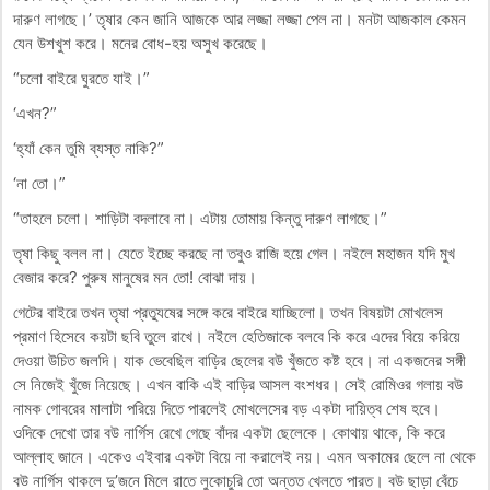
দারুণ লাগছে।’ তৃষার কেন জানি আজকে আর লজ্জা লজ্জা পেল না। মনটা আজকাল কেমন
যেন উশখুশ করে। মনের বোধ-হয় অসুখ করেছে।
“চলো বাইরে ঘুরতে যাই।”
‘এখন?”
‘হ্যাঁ কেন তুমি ব্যস্ত নাকি?”
‘না তো।”
“তাহলে চলো। শাড়িটা বদলাবে না। এটায় তোমায় কিন্তু দারুণ লাগছে।”
তৃষা কিছু বলল না। যেতে ইচ্ছে করছে না তবুও রাজি হয়ে গেল। নইলে মহাজন যদি মুখ
বেজার করে? পুরুষ মানুষের মন তো! বোঝা দায়।
গেটের বাইরে তখন তৃষা প্রত্যুষের সঙ্গে করে বাইরে যাচ্ছিলো। তখন বিষয়টা মোখলেস
প্রমাণ হিসেবে কয়টা ছবি তুলে রাখে। নইলে হেতিজাকে বলবে কি করে এদের বিয়ে করিয়ে
দেওয়া উচিত জলদি। যাক ভেবেছিল বাড়ির ছেলের বউ খুঁজতে কষ্ট হবে। না একজনের সঙ্গী
সে নিজেই খুঁজে নিয়েছে। এখন বাকি এই বাড়ির আসল বংশধর। সেই রোমিওর গলায় বউ
নামক গোবরের মালাটা পরিয়ে দিতে পারলেই মোখলেসের বড় একটা দায়িত্ব শেষ হবে।
ওদিকে দেখো তার বউ নার্গিস রেখে গেছে বাঁদর একটা ছেলেকে। কোথায় থাকে, কি করে
আল্লাহ জানে। একেও এইবার একটা বিয়ে না করালেই নয়। এমন অকামের ছেলে না থেকে
বউ নার্গিস থাকলে দু’জনে মিলে রাতে লুকোচুরি তো অন্তত খেলতে পারত। বউ ছাড়া বেঁচে