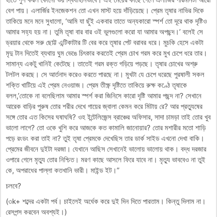
বেগ পায়। এলার্জির ইনজেকশন তো এখন মাস্ট হয়ে দাঁড়িয়েছে। প্রেম তৃষার নাভির দিকে
তাকিয়ে মনে মনে সুধালো, ‘আমি যা ছুঁই একবার তাতে অন্যকারো স্পর্শ তো দূরে থাক দৃষ্টিও
আমার সহ্য হয় না। তুমি তৃষা বার বার ওই ভুলগুলো করো যা আমার অপছন্দ।’ বলেই সে
ড্রয়ার থেকে সরু ছোট্ট এন্টিকাটার টি বের করে তৃষার পেট বরাবর ধরে। মুচকি হেসে একটা
মৃদু টান দিতেই ব্যথায় ঘুম ভেঙে চিৎকার করতেই প্রেম চোখ গরম করে মুখ চেপে ধরে তার।
সামান্য একটু খানিই কেটেছে। তাতেই গরম রক্ত গড়িয়ে পড়ছে। তৃষার চোখের অশ্রু
টলটল করছে। সে আর্তনাদ করেও করতে পারছে না। মুখটা যে চেপে ধরেছে পুরষালী সকল
শক্তি খাটিয়ে এই প্রেম নেওয়াজ। প্রেম তীক্ষ্ণ দৃষ্টিতে তাকিয়ে রুক্ষ কণ্ঠে তৃষাকে
বলল,’তোকে না বলেছিলাম আমার স্পর্শ করা জিনিসে কারো দৃষ্টি আমার পছন্দ না? সেখানে
আরেক বাড়ির পুরুষ তোর শরীর দেখে গায়ের জ্বালা কেমন করে মিটায় রে? আর প্রত্যুষের
সঙ্গে তোর এত কিসের ঘষাঘষি? ওহ ইন্টেলিজেন্স ব্রাঞ্চের অফিসার, সাদা চামড়া তাই তোর খুব
ভালো লাগে? তো ওকে খুশি করে আজকে কত কামালি জানোয়ার? তোর মশারীর মতো শাড়ি
পড়ে রংডং করা তাই না? তুই তৃষা প্রেমকে দেখেছিস তার ডার্ক সাইড এখনো দেখা বাকি।
প্রেমের জীবনে দুইটা দরজা। যেখানে আছিস সেখানেই ভালোয় ভালোয় থাক। বদ্ধ দরজার
ওপারে গেলে মৃত্যু তোর নিশ্চিত। মরণ কাছে আসলে ফিরে যাবে না। মৃত্যু ভাববেও না তুই
কে, অপরাধের পাল্লা কতখানি ভারী। মাইন্ড ইট।”
চলবে?
(৩k+ শব্দের একটা পর্ব। চাইলেই অর্ধেক করে দুই দিন দিতে পারতাম। কিন্তু দিলাম না।
রেসপন্স করবেন অবশ্যই।)