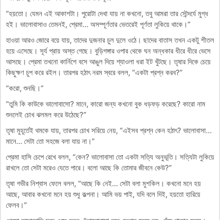
“হয়তো। যেমন এই আকাশটা। পুরোটা দেখা যায় না কখনো, তবু আমরা তার সৌন্দর্যে মুগ্ধ
হই। ভালোবাসাও তেমনই, প্রেমা… অসম্পূর্ণতার ভেতরেই পূর্ণতা লুকিয়ে থাকে।”
হাওয়া আরও জোরে বয়ে যায়, তাদের দুজনার চুল দুলে ওঠে। ছাদের বাতাস তখন একটু শীতল
হয়ে এসেছে। সূর্য প্রায় অস্ত গেছে। বুড়িগঙ্গার ওপার থেকে ঘন অন্ধকার ধীরে ধীরে ভেসে
আসছে। প্রেমা তখনো কার্নিশে বসে আঙুল দিয়ে শ্যাওলা ধরা ইট খুঁটছে। তৃষার দিকে চেয়ে
কিছুক্ষণ চুপ করে রইল। তারপর হঠাৎ নরম স্বরে বলল, “একটা প্রশ্ন করব?”
“করো, শুনছি।”
“তুমি কি কাউকে ভালোবাসো? মানে, কারো জন্য কখনো বুক ধড়ফড় করেছে? কারো নাম
শুনলেই চোখ ঝলমল করে উঠেছে?”
তৃষা মুহূর্তেই থমকে যায়, তারপর চোখ সরিয়ে নেয়, “এইসব প্রশ্ন কেন হঠাৎ? ভালোবাসা…
মানে… সেটা তো সহজে বলা যায় না।”
প্রেমা হাসি চেপে রেখে বলল, “কেন? ভালোবাসা তো একটা সত্যি অনুভূতি। সত্যিটা লুকিয়ে
রাখলে তো সেটা মরেও যেতে পারে। বলো আছে কি তোমার জীবনে কেউ?”
তৃষা গভীর নিশ্বাস ফেলে বলল, “আছে কি নেই… সেটা বলা মুশকিল। কখনো মনে হয়
আছে, আবার কখনো মনে হয় শুধু কল্পনা। আমি ভয় পাই, যদি বলে দিই, হয়তো হারিয়ে
ফেলব।”