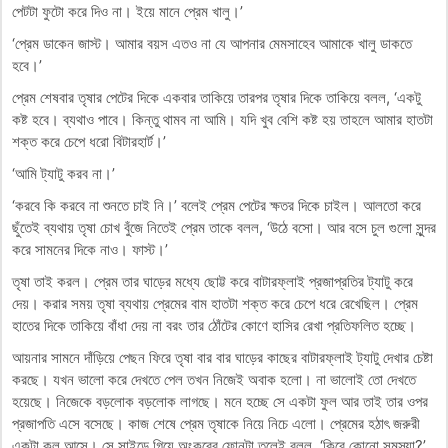
পেটটা ফুটো করে দিও না। ইয়ে মানে প্রেম খালু।’
‘প্রেম ডাকেন জাস্ট। আমার বয়স এতও না যে আপনার মেমসাহেব আমাকে খালু ডাকতে
হবে।’
প্রেম শেষবার তৃষার পেটের দিকে একবার তাকিয়ে তারপর তৃষার দিকে তাকিয়ে বলল, ‘একটু
কষ্ট হবে। ব্যথাও পাবে। কিন্তু থামব না আমি। যদি খুব বেশি কষ্ট হয় তাহলে আমার হাতটা
শক্ত করে চেপে ধরো বিটারহার্ট।’
‘আমি ট্যাটু করব না।’
‘করবে কি করবে না শুনতে চাই নি।’ বলেই প্রেম পেটের ক্ষতর দিকে চাইল। আলতো করে
ছুঁতেই ব্যথায় তৃষা চোখ বুঁজে নিতেই প্রেম তাকে বলল, ‘উঠে বসো। আর বসে চুল গুলো সুন্দর
করে সামনের দিকে নাও। ফাস্ট।’
তৃষা তাই করল। প্রেম তার ঘাড়ের মধ্যে ছোট্ট করে বাটারফ্লাই প্রজাপ্রতির ট্যাটু করে
দেয়। করার সময় তৃষা ব্যথায় প্রেমের বাম হাতটা শক্ত করে চেপে ধরে রেখেছিল। প্রেম
হাতের দিকে তাকিয়ে বাঁধা দেয় না বরং তার ঠোঁটের কোণে হাসির রেখা প্রতিফলিত হচ্ছে।
আয়নার সামনে দাঁড়িয়ে পেছন ফিরে তৃষা বার বার ঘাড়ের কাছের বাটারফ্লাই ট্যাটু দেখার চেষ্টা
করছে। যখন ভালো করে দেখতে পেল তখন নিজেই অবাক হলো। না ভালোই তো দেখতে
হয়েছে। নিজেকে বড়লোক বড়লোক লাগছে। মনে হচ্ছে সে একটা ফুল আর তাই তার ওপর
প্রজাপতি এসে বসেছে। কাজ শেষে প্রেম তৃষাকে নিয়ে নিচে এলো। প্রেমের হঠাৎ জরুরী
একটা কল আসে। সে সাইডে গিয়ে অংকুরের ফোনটা তুলেই বলল, ‘কিরে কোনো সমস্যা?’