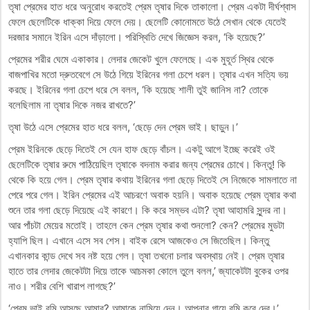
তৃষা প্রেমের হাত ধরে অনুরোধ করতেই প্রেম তৃষার দিকে তাকালো। প্রেম একটা দীর্ঘশ্বাস
ফেলে ছেলেটিকে ধাক্কা দিয়ে ফেলে দেয়। ছেলেটি কোনোমতে উঠে সেখান থেকে যেতেই
দরজার সমানে ইরিন এসে দাঁড়ালো। পরিস্থিতি দেখে জিজ্ঞেস করল, ‘কি হয়েছে?’
প্রেমের শরীর ঘেমে একাকার। লেদার জেকেট খুলে ফেলেছে। এক মুহূর্ত স্থির থেকে
বাজপাখির মতো দ্রুতবেগে সে উঠে গিয়ে ইরিনের গলা চেপে ধরল। তৃষার এখন সত্যি ভয়
করছে। ইরিনের গলা চেপে ধরে সে বলল, ‘কি হয়েছে শালী তুই জানিস না? তোকে
বলেছিলাম না তৃষার দিকে নজর রাখতে?’
তৃষা উঠে এসে প্রেমের হাত ধরে বলল, ‘ছেড়ে দেন প্রেম ভাই। ছাড়ুন।’
প্রেম ইরিনকে ছেড়ে দিতেই সে যেন হাফ ছেড়ে বাঁচল। একটু আগে ইচ্ছে করেই ওই
ছেলেটিকে তৃষার রুমে পাঠিয়েছিল তৃষাকে বদনাম করার জন্য প্রেমের চোখে। কিন্তু! কি
থেকে কি হয়ে গেল। প্রেম তৃষার কথায় ইরিনের গলা ছেড়ে দিতেই সে নিজেকে সামলাতে না
পেরে পরে গেল। ইরিন প্রেমের এই আচরণে অবাক হয়নি। অবাক হয়েছে প্রেম তৃষার কথা
শুনে তার গলা ছেড়ে দিয়েছে এই কারণে। কি করে সম্ভব এটা? তৃষা আহামরি সুন্দর না।
আর পাঁচটা মেয়ের মতোই। তাহলে কেন প্রেম তৃষার কথা শুনলো? কেন? প্রেমের মুডটা
হ্যাপি ছিল। এখানে এসে সব শেস। বাইক রেসে আজকেও সে জিতেছিল। কিন্তু
এখানকার কান্ড দেখে সব নষ্ট হয়ে গেল। তৃষা তখনো চলার অবস্থায় নেই। প্রেম তৃষার
হাতে তার লেদার জেকেটটা দিয়ে তাকে আচমকা কোলে তুলে বলল,’ জ্যাকেটটা বুকের ওপর
নাও। শরীর বেশি খারাপ লাগছে?’
‘প্রেম ভাই বমি আসছে আমার? আমাকে নামিয়ে দেন। আপনার গায়ে বমি করে দেব।’