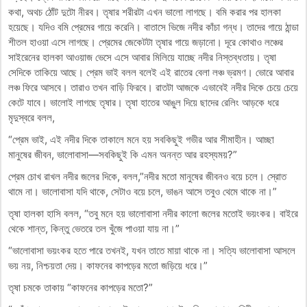
কথা, অথচ ঠোঁট দুটো নীরব। তৃষার শরীরটা এখন ভালো লাগছে। বমি করার পর হালকা
হয়েছে। যদিও বমি প্রেমের গায়ে করেনি। বাতাসে ভিজে নদীর কাঁচা গন্ধ। তাদের গায়ে ঠান্ডা
শীতল হাওয়া এসে লাগছে। প্রেমের জেকেটটা তৃষার গায়ে জড়ানো। দূরে কোথাও লঞ্চের
সাইরেনের হালকা আওয়াজ ভেসে এসে আবার মিলিয়ে যাচ্ছে নদীর নিস্তব্ধতায়। তৃষা
সেদিকে তাকিয়ে আছে। প্রেম ভাই বলল বলেই এই রাতের বেলা লঞ্চ ভ্রমণ। ভোরে আবার
লঞ্চ ফিরে আসবে। তারাও তখন বাড়ি ফিরবে। রাতটা আজকে এভাবেই নদীর দিকে চেয়ে চেয়ে
কেটে যাবে। ভালোই লাগছে তৃষার। তৃষা হাতের আঙুল দিয়ে ছাদের রেলিং আড়কে ধরে
মৃদুস্বরে বলল,
“প্রেম ভাই, এই নদীর দিকে তাকালে মনে হয় সবকিছুই গভীর আর সীমাহীন। আচ্ছা
মানুষের জীবন, ভালোবাসা—সবকিছুই কি এমন অনন্ত আর রহস্যময়?”
প্রেম চোখ রাখল নদীর জলের দিকে, বলল,”নদীর মতো মানুষের জীবনও বয়ে চলে। স্রোত
থামে না। ভালোবাসা যদি থাকে, সেটাও বয়ে চলে, ভাঙন আসে তবুও থেমে থাকে না।”
তৃষা হালকা হাসি বলল, “তবু মনে হয় ভালোবাসা নদীর কালো জলের মতোই ভয়ংকর। বাইরে
থেকে শান্ত, কিন্তু ভেতরে তল খুঁজে পাওয়া যায় না।”
“ভালোবাসা ভয়ংকর হতে পারে তখনই, যখন তাতে মায়া থাকে না। সত্যি ভালোবাসা আসলে
ভয় নয়, নিশ্চয়তা দেয়। কাফনের কাপড়ের মতো জড়িয়ে ধরে।”
তৃষা চমকে তাকায় “কাফনের কাপড়ের মতো?”