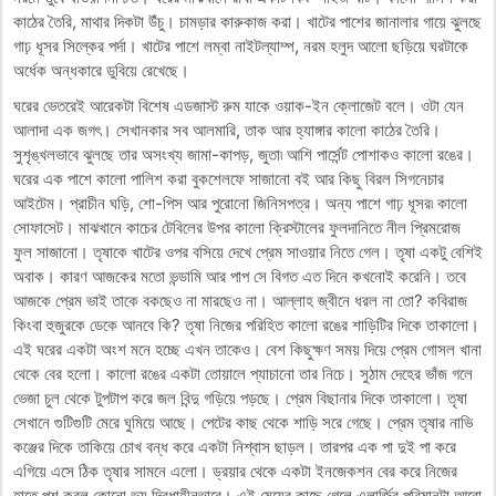
কাঠের তৈরি, মাথার দিকটা উঁচু। চামড়ার কারুকাজ করা। খাটের পাশের জানালার গায়ে ঝুলছে
গাঢ় ধূসর সিল্কের পর্দা। খাটের পাশে লম্বা নাইটল্যাম্প, নরম হলুদ আলো ছড়িয়ে ঘরটাকে
অর্ধেক অন্ধকারে ডুবিয়ে রেখেছে।
ঘরের ভেতরেই আরেকটা বিশেষ এডজাস্ট রুম যাকে ওয়াক-ইন ক্লোজেট বলে। ওটা যেন
আলাদা এক জগৎ। সেখানকার সব আলমারি, তাক আর হ্যাঙ্গার কালো কাঠের তৈরি।
সুশৃঙ্খলভাবে ঝুলছে তার অসংখ্য জামা-কাপড়, জুতা৷ আশি পার্সেন্ট পোশাকও কালো রঙের।
ঘরের এক পাশে কালো পালিশ করা বুকশেলফে সাজানো বই আর কিছু বিরল সিগনেচার
আইটেম। প্রাচীন ঘড়ি, শো-পিস আর পুরোনো জিনিসপত্র। অন্য পাশে গাঢ় ধূসর৷ কালো
সোফাসেট। মাঝখানে কাচের টেবিলের উপর কালো ক্রিস্টালের ফুলদানিতে নীল প্রিমরোজ
ফুল সাজানো। তৃষাকে খাটের ওপর বসিয়ে দেখে প্রেম সাওয়ার নিতে গেল। তৃষা একটু বেশিই
অবাক। কারণ আজকের মতো ভন্ডামি আর পাপ সে বিগত এত দিনে কখনোই করেনি। তবে
আজকে প্রেম ভাই তাকে বকছেও না মারছেও না। আল্লাহ জ্বীনে ধরল না তো? কবিরাজ
কিংবা হুজুরকে ডেকে আনবে কি? তৃষা নিজের পরিহিত কালো রঙের শাড়িটির দিকে তাকালো।
এই ঘরের একটা অংশ মনে হচ্ছে এখন তাকেও। বেশ কিছুক্ষণ সময় দিয়ে প্রেম গোসল খানা
থেকে বের হলো। কালো রঙের একটা তোয়ালে প্যাচানো তার নিচে। সুঠাম দেহের ভাঁজ গলে
ভেজা চুল থেকে টুপটাপ করে জল বিন্দু গড়িয়ে পড়ছে। প্রেম বিছানার দিকে তাকালো। তৃষা
সেখানে গুটিগুটি মেরে ঘুমিয়ে আছে। পেটের কাছ থেকে শাড়ি সরে গেছে। প্রেম তৃষার নাভি
কঞ্জের দিকে তাকিয়ে চোখ বন্ধ করে একটা নিশ্বাস ছাড়ল। তারপর এক পা দুই পা করে
এগিয়ে এসে ঠিক তৃষার সামনে এলো। ড্রয়ার থেকে একটা ইনজেকশন বের করে নিজের
হাতে পুশ করল কোনো ভয় দ্বিধাহীনভাবে। এই মেয়ের কাছে গেলে এলার্জির পরিমানটা আরো