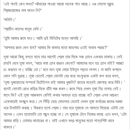
‘এই গানই কেন শুনব? আঁধারের গাওয়া আরো অনেক গান আছে। ওর সোলো ব্রান্ড
প্রিজরোজের নাম শুনেন নি?’
‘শুনিনি।’
‘প্রাচীন কালের মানুষ দেখি।’
‘তুমি আমার রুমে যাও। আমি দুই মিনিটের মধ্যে আসছি।’
‘আপনার রুমে কেন যাব? আমার কি থাকার মতো জায়গার এতই অভাব পরছে?’
তৃষা আরো কিছু বলতে যাবে তার আগেই প্রেম তার দিকে সরু চোখে একবার তাকায়। সেই
চাহনি দেখে তৃষা বলল, ‘আরে বাবা চোখ রাঙান কেনো? আমাদের মনে হয় চোখ নাই? আচ্ছা
ঢং করবেন না। যাচ্ছি তো।’ মনে মনে তৃষা দোয়া ইউনূস পড়তে লাগল। না জানি কপালে
কোন শনি ঘুরছে। তৃষা যেতেই প্রেম ফোনটা বের করে অংকুরকে একটা কল করে বলল,
‘তৃষা নুজায়াতের সম্পর্কে ডিটেইলস চাই আমার বুজলি? রাতের মধ্যেই জোগাড় করে দিবি। ‘
বলেই ফোনটা রেখে বাড়ির দিকে হাঁটা শুরু করল। রুমে গিয়ে দেখল তৃষা নিচ তলায় নেই।
মানে কি? এই তৃষা আজকাল বেশিই কথার অবাধ্য হয়ে যাচ্ছে না? প্রেম এসব আচরণ
একেবারেই অপছন্দ করে। সে সিঁড়ি বেয়ে দোতলায় যেতেই দেখল তৃষা কর্নারের রুমের দরজা
ধরে টানাটানি করছে। বিরক্ত হলো প্রেম। তার ঘরে তৃষাকে সে আসতে দিয়েছে এটাই তো
অনেক। এমন হাতাহাতি তো পছন্দ হচ্ছে না। সে তৃষাকে টেনে নিজের কাছে এনে বলল, ‘এটা
আমার বাড়ি। তোমার ভাতারের না। তাই এখানে ভদ্র মানুষের মতো শান্তশিষ্ট ভাবে
থাকবে।’