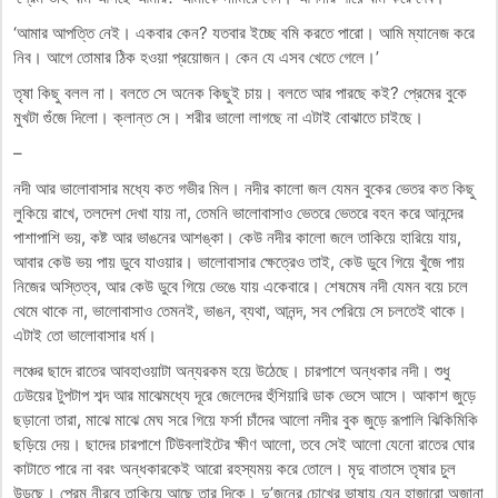
‘আমার আপত্তি নেই। একবার কেন? যতবার ইচ্ছে বমি করতে পারো। আমি ম্যানেজ করে
নিব। আগে তোমার ঠিক হওয়া প্রয়োজন। কেন যে এসব খেতে গেলে।’
তৃষা কিছু বলল না। বলতে সে অনেক কিছুই চায়। বলতে আর পারছে কই? প্রেমের বুকে
মুখটা গুঁজে দিলো। ক্লান্ত সে। শরীর ভালো লাগছে না এটাই বোঝাতে চাইছে।
–
নদী আর ভালোবাসার মধ্যে কত গভীর মিল। নদীর কালো জল যেমন বুকের ভেতর কত কিছু
লুকিয়ে রাখে, তলদেশ দেখা যায় না, তেমনি ভালোবাসাও ভেতরে ভেতরে বহন করে আনন্দের
পাশাপাশি ভয়, কষ্ট আর ভাঙনের আশঙ্কা। কেউ নদীর কালো জলে তাকিয়ে হারিয়ে যায়,
আবার কেউ ভয় পায় ডুবে যাওয়ার। ভালোবাসার ক্ষেত্রেও তাই, কেউ ডুবে গিয়ে খুঁজে পায়
নিজের অস্তিত্ব, আর কেউ ডুবে গিয়ে ভেঙে যায় একেবারে। শেষমেষ নদী যেমন বয়ে চলে
থেমে থাকে না, ভালোবাসাও তেমনই, ভাঙন, ব্যথা, আনন্দ, সব পেরিয়ে সে চলতেই থাকে।
এটাই তো ভালোবাসার ধর্ম।
লঞ্চের ছাদে রাতের আবহাওয়াটা অন্যরকম হয়ে উঠেছে। চারপাশে অন্ধকার নদী। শুধু
ঢেউয়ের টুপটাপ শব্দ আর মাঝেমধ্যে দূরে জেলেদের হুঁশিয়ারি ডাক ভেসে আসে। আকাশ জুড়ে
ছড়ানো তারা, মাঝে মাঝে মেঘ সরে গিয়ে ফর্সা চাঁদের আলো নদীর বুক জুড়ে রূপালি ঝিকিমিকি
ছড়িয়ে দেয়। ছাদের চারপাশে টিউবলাইটের ক্ষীণ আলো, তবে সেই আলো যেনো রাতের ঘোর
কাটাতে পারে না বরং অন্ধকারকেই আরো রহস্যময় করে তোলে। মৃদু বাতাসে তৃষার চুল
উড়ছে। প্রেম নীরবে তাকিয়ে আছে তার দিকে। দু’জনের চোখের ভাষায় যেন হাজারো অজানা