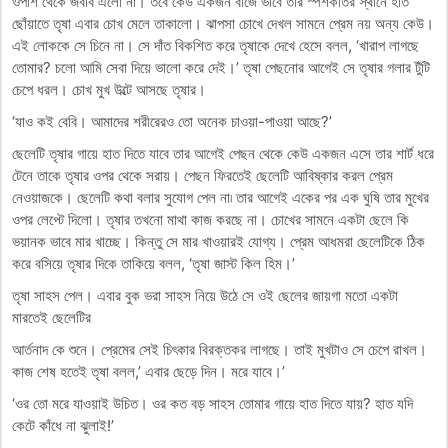
ওপাশ থেকে জবাব এলো না। তবে কেউ একজন বাজে ভাবে তার স্পর্শকাতর স্থানে হাত
ছোঁয়াতে তৃষা এবার চোখ মেলে তাকালো। ঝাপসা চোখে দেখল সামনে প্রেম নয় অন্য কেউ।
এই লোককে সে চিনে না। সে দাঁত বিকশিত করে তৃষাকে দেখে হেসে বলল, ‘খারাপ লাগছে
তোমার? চলো আমি সেবা দিয়ে ভালো করে দেই।’ তৃষা পেছনোর আগেই সে তৃষার গলার টুঁটি
চেপে ধরল। চোখ মুখ উল্টে আসছে তৃষার।
‘যাও কই বেবি। আমাদের শরীরেরও তো অনেক চাওয়া-পাওয়া আছে?’
ছেলেটি তৃষার গায়ে হাত দিতে যাবে তার আগেই পেছন থেকে কেউ একজন এসে তার শার্ট ধরে
টেনে তাকে তৃষার ওপর থেকে সরায়। পেছন ফিরতেই ছেলেটি আবিষ্কার করল প্রেম
নেওয়াজকে। ছেলেটি কথা বলার সুযোগ পেল না৷ তার আগেই একের পর এক ঘুষি তার মুখের
ওপর লেপ্টে দিলো। তৃষার তখনো মাথা কাজ করছে না। চোখের সামনে একটা ছেলে কি
ভয়ানক ভাবে মার খাচ্ছে। কিন্তু সে মার খাওয়ারই যোগ্য। প্রেম আধমরা ছেলেটিকে ঠিক
করে বসিয়ে তৃষার দিকে তাকিয়ে বলল, ‘তৃষা জাস্ট কিল হিম।’
তৃষা সাহস পেল। এবার বুক ভরা সাহস নিয়ে উঠে সে ওই ছেলের জায়গা মতো একটা
মারতেই ছেলেটির
আর্তনাদ কে শুনে। প্রেমের সেই চিৎকার বিরক্তকর লাগছে। তাই মুখটাও সে চেপে রাখল।
কাজ শেষ হতেই তৃষা বলল,’ এবার ছেড়ে দিন। মরে যাবে।’
‘ওর তো মরে যাওয়াই উচিত। ওর কত বড় সাহস তোমার গায়ে হাত দিতে যায়? হাত যদি
কেটে কাঁধে না ঝুলাই!’