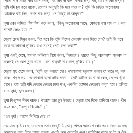
প্রেমা কাছাকাছি সরে এসে বলল, “ভালোবাসা বলে ফেলার জন্য নয়, বেঁচে থাকার জন্য।
তুমি যদি চুপ করে থাকো, তোমার অনুভূতি কি মরে যাবে না? তুমি কি চাইবে ভালোবাসা
তোমাকে কষ্ট দিক, অথচ যার জন্য, সে কিছুই না জানুক?”
তৃষা চোখ নামিয়ে ফিসফিস করে বলল, “কিছু ভালোবাসা আছে, যেগুলো বলা যায় না। বলা
মানেই ভেঙে যাবে।”
প্রেমা চোখ স্থির করল, “তা হলে কি তুমি নিজের ভেতরটা কবর দিতে চাও? তুমি কি মনে
করো ভালোবাসা লুকিয়ে রাখা মানেই সেটা রক্ষা করা?”
তৃষা একটু থেমে, হালকা অভিমান নিয়ে বলল, “হয়তো। হয়তো কিছু ভালোবাসা প্রকাশ না
করলেই সে বেশি সুন্দর থাকে। বলা মাত্রই তার জাদু ফুরিয়ে যায়।”
প্রেমা মৃদু হেসে বলল, “তুমি ভুল করছো গো। ভালোবাসা প্রকাশ করলে তা ভাঙে না, বরং
আরও শক্ত হয়। ভালোবাসা হলো নদীর মতো। যতই আটকে রাখো না কেন, সে পথ খুঁজে
নেবে। তবে তুমি যদি ভেতরে ভেতরে চাপা দাও, একদিন তোমার ভেতরেই বন্যা হবে। তলিয়ে
যাবে তুমি, ডুবে মরবে।”
তৃষা কিছুক্ষণ নীরব থাকে। বাতাসে তার চুল উড়ছে। প্রেমা তার দিকে তাকিয়ে থাকে। ধীর
কণ্ঠ বলে, “আপু বাকি নাচটা।”
“ওহ হ্যাঁ। আসো শিখিয়ে দেই।”
নেওয়াজ কুঠিরের ছাদে বাতাস তখন কিছুটা ঠাণ্ডা। পশ্চিম আকাশে রোদ প্রায় নিভে এসেছে,
আকাশের গায়ে মিশে আছে কমলা, বেগুনি আর সোনালি রেখা।কার্নিশের কাছে দু’টো লণ্ঠন