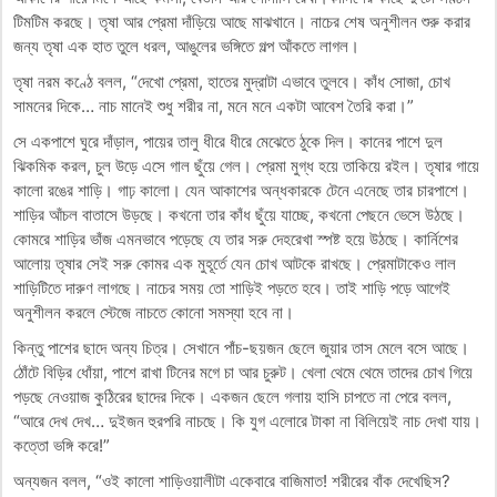
টিমটিম করছে। তৃষা আর প্রেমা দাঁড়িয়ে আছে মাঝখানে। নাচের শেষ অনুশীলন শুরু করার
জন্য তৃষা এক হাত তুলে ধরল, আঙুলের ভঙ্গিতে গল্প আঁকতে লাগল।
তৃষা নরম কণ্ঠে বলল, “দেখো প্রেমা, হাতের মুদ্রাটা এভাবে তুলবে। কাঁধ সোজা, চোখ
সামনের দিকে… নাচ মানেই শুধু শরীর না, মনে মনে একটা আবেশ তৈরি করা।”
সে একপাশে ঘুরে দাঁড়াল, পায়ের তালু ধীরে ধীরে মেঝেতে ঠুকে দিল। কানের পাশে দুল
ঝিকমিক করল, চুল উড়ে এসে গাল ছুঁয়ে গেল। প্রেমা মুগ্ধ হয়ে তাকিয়ে রইল। তৃষার গায়ে
কালো রঙের শাড়ি। গাঢ় কালো। যেন আকাশের অন্ধকারকে টেনে এনেছে তার চারপাশে।
শাড়ির আঁচল বাতাসে উড়ছে। কখনো তার কাঁধ ছুঁয়ে যাচ্ছে, কখনো পেছনে ভেসে উঠছে।
কোমরে শাড়ির ভাঁজ এমনভাবে পড়েছে যে তার সরু দেহরেখা স্পষ্ট হয়ে উঠছে। কার্নিশের
আলোয় তৃষার সেই সরু কোমর এক মুহূর্তে যেন চোখ আটকে রাখছে। প্রেমাটাকেও লাল
শাড়িটিতে দারুণ লাগছে। নাচের সময় তো শাড়িই পড়তে হবে। তাই শাড়ি পড়ে আগেই
অনুশীলন করলে স্টেজে নাচতে কোনো সমস্যা হবে না।
কিন্তু পাশের ছাদে অন্য চিত্র। সেখানে পাঁচ-ছয়জন ছেলে জুয়ার তাস মেলে বসে আছে।
ঠোঁটে বিড়ির ধোঁয়া, পাশে রাখা টিনের মগে চা আর চুরুট। খেলা থেমে থেমে তাদের চোখ গিয়ে
পড়ছে নেওয়াজ কুঠিরের ছাদের দিকে। একজন ছেলে গলায় হাসি চাপতে না পেরে বলল,
“আরে দেখ দেখ… দুইজন হুরপরি নাচছে। কি যুগ এলোরে টাকা না বিলিয়েই নাচ দেখা যায়।
কত্তো ভঙ্গি করে!”
অন্যজন বলল, “ওই কালো শাড়িওয়ালীটা একেবারে বাজিমাত! শরীরের বাঁক দেখেছিস?