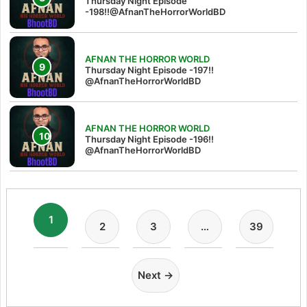
Thursday Night Episode
-198!!@AfnanTheHorrorWorldBD
AFNAN THE HORROR WORLD
Thursday Night Episode -197!!‪
@AfnanTheHorrorWorldBD‬
AFNAN THE HORROR WORLD
Thursday Night Episode -196!!
@AfnanTheHorrorWorldBD
1
2
3
…
39
Next →