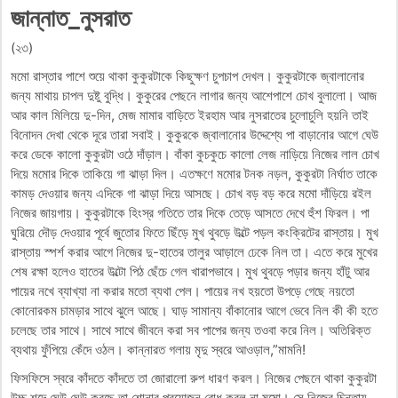
জান্নাত_নুসরাত
(২৩)
মমো রাস্তার পাশে শুয়ে থাকা কুকুরটাকে কিছুক্ষণ চুপচাপ দেখল। কুকুরটাকে জ্বালানোর
জন্য মাথায় চাপল দুষ্টু বুদ্ধি। কুকুরের পেছনে লাগার জন্য আশেপাশে চোখ বুলালো। আজ
আর কাল মিলিয়ে দু-দিন, মেজ মামার বাড়িতে ইরহাম আর নুসরাতের চুলোচুলি হয়নি তাই
বিনোদন দেখা থেকে দূরে তারা সবাই। কুকুরকে জ্বালানোর উদ্দেশ্যে পা বাড়ানোর আগে ঘেউ
করে ডেকে কালো কুকুরটা ওঠে দাঁড়াল। বাঁকা কুচকুচে কালো লেজ নাড়িয়ে নিজের লাল চোখ
দিয়ে মমোর দিকে তাকিয়ে গা ঝাড়া দিল। এতক্ষণে মমোর টনক নড়ল, কুকুরটা নির্ঘাত তাকে
কামড় দেওয়ার জন্য এদিকে গা ঝাড়া দিয়ে আসছে। চোখ বড় বড় করে মমো দাঁড়িয়ে রইল
নিজের জায়গায়। কুকুরটাকে হিংস্র গতিতে তার দিকে তেড়ে আসতে দেখে হুঁশ ফিরল। পা
ঘুরিয়ে দৌড় দেওয়ার পূর্বে জুতোর ফিতে ছিঁড়ে মুখ থুবড়ে উল্টে পড়ল কংক্রিটের রাস্তায়। মুখ
রাস্তায় স্পর্শ করার আগে নিজের দু-হাতের তালুর আড়ালে ঢেকে নিল তা। এতে করে মুখের
শেষ রক্ষা হলেও হাতের উল্টো পিঠ ছেঁচে গেল খারাপভাবে। মুখ থুবড়ে পড়ার জন্য হাঁটু আর
পায়ের নখে ব্যাখ্যা না করার মতো ব্যথা পেল। পায়ের নখ হয়তো উপড়ে গেছে নয়তো
কোনোরকম চামড়ার সাথে ঝুলে আছে। ঘাড় সামান্য বাঁকানোর আগে ভেবে নিল কী কী হতে
চলেছে তার সাথে। সাথে সাথে জীবনে করা সব পাপের জন্য তওবা করে নিল। অতিরিক্ত
ব্যথায় ফুঁপিয়ে কেঁদে ওঠল। কান্নারত গলায় মৃদু স্বরে আওড়াল,”মামনি!
ফিসফিসে স্বরে কাঁদতে কাঁদতে তা জোরালো রুপ ধারণ করল। নিজের পেছনে থাকা কুকুরটা
উচ্চ শব্দে ঘেউ ঘেউ করছে তা শোনার প্রয়োজন বোধ করল না মমো। সে নিজের চিন্তায়