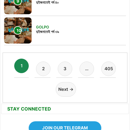
দুইজনাতেই পর্ব ৪০
GOLPO
দুইজনাতেই পর্ব ৩৯
1
2
3
…
405
Next →
STAY CONNECTED
JOIN OUR TELEGRAM