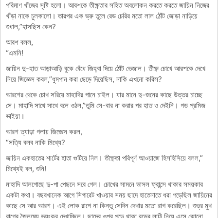
পরিমাণ খাঁজের সৃষ্টি হলো। আরশকে তীক্ষ্ণতার সহিত অবলোকন করতে করতে জায়িন নিজের
খাঁড়া নাকে চুলকালো। তারপর এক ভ্রু তুলে রেড চেরির মতো লাল ঠোঁট জোড়া নাড়িয়ে
শুধাল,”হাসছিস কেন?
আরশ বলল,
“এমনি!
জায়িন দু-হাত আড়াআড়ি বুকে বেঁধে জিহ্বা দিয়ে ঠোঁট ভেজাল। তীক্ষ্ণ চোখে আরশকে দেখে
নিয়ে জিজ্ঞেস করল,”ধুমপান করা ছেড়ে দিয়েছিস, নাকি এখনো করিস?
আরশের থেকে চোখ সরিয়ে মাহাদির পানে চাইল। যার মানে দু-জনের কাছে উত্তর চাচ্ছে
সে। মাহাদি সাথে সাথে বলে ওঠল,”তুমি সে-বার না করার পর হাত ও দেইনি। গড প্রমিজ
ভাইয়া।
আরশ ত্যাড়া গলায় জিজ্ঞেস করল,
“সত্যি বলব নাকি মিথ্যে?
জায়িন একহাতের শার্টের হাতা গুটিয়ে নিল। তীক্ষ্ণতা পরিপূর্ণ আওয়াজে হিসহিসিয়ে বলল,”
মিথ্যেই বল, শুনি!
মাহাদি আলগোছে দু-পা পেছনে সরে গেল। চোখের সামনে ভাসল ফ্রান্সে থাকার সময়কার
একটা কথা। বছরখানেক আগে সিগারেট খাওয়ার সময় ছাদে হাতেনাতে ধরা পড়েছিল জায়িনের
কাছে সে আর আরশ। এই লোক রাগে না কিন্তু সেদিন দেখার মতো রাগ করেছিল। শুভ্র মুখ
রাগের জৈলুষ্যে ভয়ংকর দেখাচ্ছিল। ছাদের ওপর পড়ে থাকা রডের লাঠি নিয়ে এসে কোনো