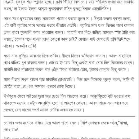
পিণ্ডটা ধুকধুক শব্দে স্পন্দিত হচ্ছে। চোখ খিঁচিয়ে নিল সে। ভয়ে শঙ্কিত হওয়া মনে বিড়বিড়
করল,”লা ইলাহা ইল্লা আন্তা সুবহানাকা ইন্নি কুনতু মিনাজ জোয়ালিমিন।
সাথে সাথে নুসরাতের জন্য সমবেদনা প্রকাশ করতে ভুলল না। চিন্তা করতে ব্যস্ত হলো,
এই রাগী ব্যাটার সাথে সংসার করবে কীভাবে বেচারি। ব্যথিত মনে যখন নিজের পাশে তাকাল
তখন কানে পুরুষালি গলার আওয়াজ বাজল। মাহাদি গলা নিচে নামিয়ে মমোকে স্পষ্ট ঠাট্টা করে
বলছে,”তোমার পড়ে যাওয়া ছাড়া কোনো কাজ নেই? যেখানে যাই সেখানেই তুমি উল্টে পড়ে
থাকো। অকর্মার ঢেকি!
মমো নাক ফুলিয়ে আরশের দিকে তাকিয়ে নীরবে নিজের অভিযোগ জানাল। আরশ মাহাদিকে
চোখ রাঙিয়ে চুপ থাকতে বলল। চোখের ইশারায় কিছু একটা কথা সেরে নিল নিজেদের মধ্যে।
মাহাদি মাথা নাড়াতেই আরশ বলে ওঠল,”মাথা ফাটাবো তোর, আমার বোনকে কিছু বললে।
মমো নীরবে দেখল আরশ আর মাহাদির চোখাচোখি। নিজ মনে নিজেকে প্রশ্ন করল,”আমি কী
ছোটো বাচ্চা, যে এরা আমাকে এভাবে বোঝ দিচ্ছে।
দীর্ঘশ্বাস ফেলে শরীরের পুরো ভার ছেড়ে দিল আরশের গায়ে। অস্বস্থিতে ঘাট হওয়ার কথা
থাকলেও মমোর একটুও অস্বস্থি হলো না আরশের কোলে। আরশ তাকে এমনভাবে ধরে
রেখেছে যেন হাতের স্পর্শ এদিক সেদিক একবারও নাহয়।
সোফার ওপর মমোকে বসিয়ে দিয়ে আরশ পাশে বসল। লিপি বেগমকে ডেকে ওঠল,”মাম্মা,
দেখে যাও!