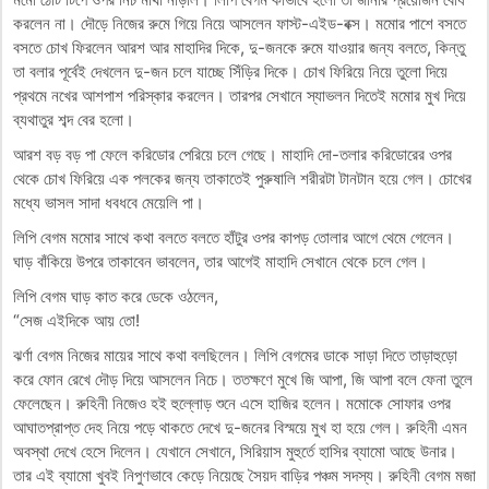
করলেন না। দৌড়ে নিজের রুমে গিয়ে নিয়ে আসলেন ফাস্ট-এইড-বক্স। মমোর পাশে বসতে
বসতে চোখ ফিরলেন আরশ আর মাহাদির দিকে, দু-জনকে রুমে যাওয়ার জন্য বলতে, কিন্তু
তা বলার পূর্বেই দেখলেন দু-জন চলে যাচ্ছে সিঁড়ির দিকে। চোখ ফিরিয়ে নিয়ে তুলো দিয়ে
প্রথমে নখের আশপাশ পরিস্কার করলেন। তারপর সেখানে স্যাভলন দিতেই মমোর মুখ দিয়ে
ব্যথাতুর শব্দ বের হলো।
আরশ বড় বড় পা ফেলে করিডোর পেরিয়ে চলে গেছে। মাহাদি দো-তলার করিডোরের ওপর
থেকে চোখ ফিরিয়ে এক পলকের জন্য তাকাতেই পুরুষালি শরীরটা টানটান হয়ে গেল। চোখের
মধ্যে ভাসল সাদা ধবধবে মেয়েলি পা।
লিপি বেগম মমোর সাথে কথা বলতে বলতে হাঁটুর ওপর কাপড় তোলার আগে থেমে গেলেন।
ঘাড় বাঁকিয়ে উপরে তাকাবেন ভাবলেন, তার আগেই মাহাদি সেখানে থেকে চলে গেল।
লিপি বেগম ঘাড় কাত করে ডেকে ওঠলেন,
“সেজ এইদিকে আয় তো!
ঝর্ণা বেগম নিজের মায়ের সাথে কথা বলছিলেন। লিপি বেগমের ডাকে সাড়া দিতে তাড়াহুড়ো
করে ফোন রেখে দৌড় দিয়ে আসলেন নিচে। ততক্ষণে মুখে জি আপা, জি আপা বলে ফেনা তুলে
ফেলেছেন। রুহিনী নিজেও হই হুল্লোড় শুনে এসে হাজির হলেন। মমোকে সোফার ওপর
আঘাতপ্রাপ্ত দেহ নিয়ে পড়ে থাকতে দেখে দু-জনের বিস্ময়ে মুখ হা হয়ে গেল। রুহিনী এমন
অবস্থা দেখে হেসে দিলেন। যেখানে সেখানে, সিরিয়াস মুহুর্তে হাসির ব্যামো আছে উনার।
তার এই ব্যামো খুবই নিপুণভাবে কেড়ে নিয়েছে সৈয়দ বাড়ির পঞ্চম সদস্য। রুহিনী বেগম মজা