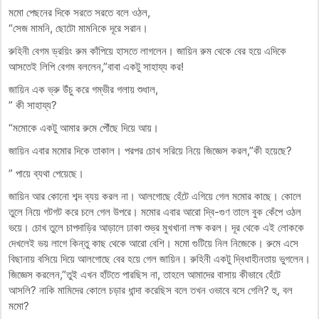
মমো পেছনের দিকে সরতে সরতে বলে ওঠল,
“সেজ মামনি, ছোটো মামনিকে দূরে সরান।
রুহিনী বেগম ড্রয়িং রুম কাঁপিয়ে হাসতে লাগলেন। জায়িন রুম থেকে বের হয়ে এদিকে
আসতেই লিপি বেগম বললেন,”বাবা একটু সাহায্য কর!
জায়িন এক ভ্রু উঁচু করে গম্ভীর গলায় শুধাল,
” কী সাহায্য?
“মমোকে একটু আমার রুমে পৌঁছে দিয়ে আয়।
জায়িন এবার মমোর দিকে তাকাল। পরপর চোখ সরিয়ে নিয়ে জিজ্ঞেস করল,”কী হয়েছে?
” পায়ে ব্যথা পেয়েছে।
জায়িন আর কোনো শব্দ ব্যয় করল না। আলগোছে হেঁটে এগিয়ে গেল মমোর কাছে। কোলে
তুলে নিয়ে গটগট করে চলে গেল উপরে। মমোর এবার আরো দ্বি-গুণ তালে বুক কেঁপে ওঠল
ভয়ে। চোখ তুলে চাপদাড়ির আড়ালে ঢাকা শুভ্র মুখখানা লক্ষ করল। দূর থেকে এই লোককে
দেখলেই ভয় লাগে কিন্তু কাছ থেকে আরো বেশি। মমো গুটিয়ে নিল নিজেকে। রুমে এসে
বিছানায় বসিয়ে দিয়ে আলগোছে বের হয়ে গেল জায়িন। রুহিনী একটু দ্বিধাহীনতায় ভুগলেন।
জিজ্ঞেস করলেন,”তুই এখন হাঁটতে পারছিস না, তাহলে আমাদের বাসায় কীভাবে হেঁটে
আসলি? নাকি মামিদের কোলে চড়ার ধান্দা করেছিস বলে তখন ওভাবে বসে গেলি? হু, বল
মমো?