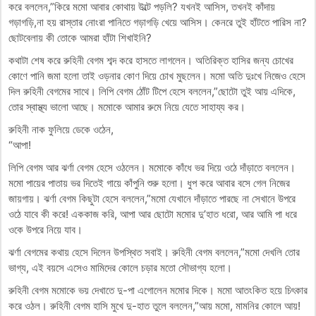
করে বললেন,”কিরে মমো আবার কোথায় উল্টে পড়লি? যখনই আসিস, তখনই কাঁদায়
গড়াগড়ি,না হয় রাস্তার নোংরা পানিতে গড়াগড়ি খেয়ে আসিস। কেনরে তুই হাঁটতে পারিস না?
ছোটবেলায় কী তোকে আমরা হাঁটা শিখাইনি?
কথাটা শেষ করে রুহিনী বেগম শব্দ করে হাসতে লাগলেন। অতিরিক্ত হাসির জন্য চোখের
কোণে পানি জমা হলো তাই ওড়নার কোণ দিয়ে চোখ মুছলেন। মমো অতি দুঃখে নিজেও হেসে
দিল রুহিনী বেগমের সাথে। লিপি বেগম ঠোঁট টিপে হেসে বললেন,”ছোটো তুই আয় এদিকে,
তোর স্বাস্থ্য ভালো আছে। মমোকে আমার রুমে নিয়ে যেতে সাহায্য কর।
রুহিনী নাক ফুলিয়ে ডেকে ওঠেন,
“আপা!
লিপি বেগম আর ঝর্ণা বেগম হেসে ওঠলেন। মমোকে কাঁধে ভর দিয়ে ওঠে দাঁড়াতে বললেন।
মমো পায়ের পাতায় ভর দিতেই গায়ে কাঁপুনি শুরু হলো। ধুপ করে আবার বসে গেল নিজের
জায়গায়। ঝর্ণা বেগম কিছুটা হেসে বললেন,”মমো যেখানে দাঁড়াতে পারছে না সেখানে উপরে
ওঠে যাবে কী করে! এককাজ করি, আপা আর ছোটো মমোর দু’হাত ধরো, আর আমি পা ধরে
ওকে উপরে নিয়ে যাব।
ঝর্ণা বেগমের কথায় হেসে দিলেন উপস্থিত সবাই। রুহিনী বেগম বললেন,”মমো দেখলি তোর
ভাগ্য, এই বয়সে এসেও মামিদের কোলে চড়ার মতো সৌভাগ্য হলো।
রুহিনী বেগম মমোকে ভয় দেখাতে দু-পা এগোলেন মমোর দিকে। মমো আতংকিত হয়ে চিৎকার
করে ওঠল। রুহিনী বেগম হাসি মুখে দু-হাত তুলে বললেন,”আয় মমো, মামনির কোলে আয়!