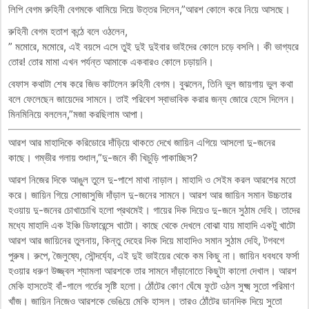
লিপি বেগম রুহিনী বেগমকে থামিয়ে দিয়ে উত্তর দিলেন,”আরশ কোলে করে নিয়ে আসছে।
রুহিনী বেগম হতাশ কন্ঠে বলে ওঠলেন,
” মমোরে, মমোরে, এই বয়সে এসে তুই দুই দুইবার ভাইদের কোলে চড়ে বসলি। কী ভাগ্যরে
তোর! তোর মামা এখন পর্যন্ত আমাকে একবারও কোলে চড়ায়নি।
বেফাস কথাটা শেষ করে জিভ কাটলেন রুহিনী বেগম। বুঝলেন, তিনি ভুল জায়গায় ভুল কথা
বলে ফেলেছেন জায়েদের সামনে। তাই পরিবেশ স্বাভাবিক করার জন্য জোরে হেসে দিলেন।
মিনমিনিয়ে বললেন,”মজা করছিলাম আপা।
আরশ আর মাহাদিকে করিডোরে দাঁড়িয়ে থাকতে দেখে জায়িন এগিয়ে আসলো দু-জনের
কাছে। গম্ভীর গলায় শুধাল,”দু-জনে কী খিচুড়ি পাকাচ্ছিস?
আরশ নিজের দিকে আঙুল তুলে দু-পাশে মাথা নাড়াল। মাহাদি ও সেইম করল আরশের মতো
করে। জায়িন গিয়ে সোজাসুজি দাঁড়াল দু-জনের সামনে। আরশ আর জায়িন সমান উচ্চতার
হওয়ায় দু-জনের চোখাচোখি হলো প্রথমেই। গায়ের দিক দিয়েও দু-জনে সুঠাম দেহি। তাদের
মধ্যে মাহাদি এক ইঞ্চি ডিফারেন্সে খাটো। কাছে থেকে দেখলে বোঝা যায় মাহাদি একটু খাটো
আরশ আর জায়িনের তুলনায়, কিন্তু দেহের দিক দিয়ে মাহাদিও সমান সুঠাম দেহি, টগবগে
পুরুষ। রুপে, জৈলুষ্যে, সৌন্দর্য্যে, এই দুই ভাইয়ের থেকে কম কিছু না। জায়িন ধবধবে ফর্সা
হওয়ার ধরুণ উজ্জ্বল শ্যামলা আরশকে তার সামনে দাঁড়ানোতে কিছুটা কালো দেখাল। আরশ
মেকি হাসতেই বাঁ-গালে গর্তের সৃষ্টি হলো। ঠোঁটের কোণ ঘেঁষে ফুটে ওঠল সুক্ষ্ম সুতো পরিমাণ
খাঁজ। জায়িন নিজেও আরশকে ভেঙিয়ে মেকি হাসল। তারও ঠোঁটের ডানদিক দিয়ে সুতো