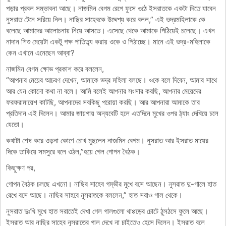
পড়ার প্রবল সম্ভাবনা আছে। নাজমিন বেগম রেগে ফুসে ওঠে ইসরাতকে একটা দিতে যাবেন
নুসরাত টেনে সরিয়ে নিল। নাছির সাহেবকে উদ্দেশ্য করে বলল,” এই ভদ্রমহিলাকে কে
বলেছে আমাদের আলোচনায় নিয়ে আসতে। এসেছে থেকে আমাকে পিঠিয়েই চলেছে। এখন
নাদান শিশু মেয়েটা একটু পক্ষ পাতিত্ব্য করায় ওকে ও পিঠাচ্ছে। মানে এই ভদ্র-মহিলাকে
কেন এখানে এনেছেন আব্বা?
নাজমিন বেগম ক্ষোভ প্রকাশ করে বললেন,
“আপনার মেয়ের আচরণ দেখেন, আমাকে ভদ্র মহিলা বলছে। ওকে বলে দিবেন, আমার সাথে
আর যেন কোনো কথা না বলে। আমি বলেই আপনার সংসার করছি, আপনার মেয়েদের
ফরফরামায়েশ কাটছি, আপনাদের সবকিছু পরোয়া করছি। আর আপনারা আমাকে তার
প্রতিদান এই দিলেন। আমার জায়গায় অন্যবেটি হলে এতদিনে মুখের ওপর ঠ্যাং দেখিয়ে চলে
যেতো।
কথাটা শেষ করে ওড়না কোণে চোখ মুছলেন নাজমিন বেগম। নুসরাত আর ইসরাত মায়ের
দিকে তাকিয়ে সমসুরে বলে ওঠল,”হয়ে গেল গোপন বৈঠক।
কিছুক্ষণ পর,
গোপন বৈঠক চলছে এখনো। নাছির সাহেব গম্ভীর মুখে বসে আছেন। নুসরাত দু-গালে হাত
রেখে বসে আছে। নাছির সাহবে নুসরাতকে বললেন,” হাত সরাও গাল থেকে।
নুসরাত দুঃখি মুখে হাত সরাতেই দেখা গেল গালগুলো থাপ্পড়ের চোটে ঠুসঠসে ফুলে আছে।
ইসরাত আর নাছির সাহেব নুসরাতের গাল দেখে না চাইতেও হেসে দিলেন। ইসরাত বলে