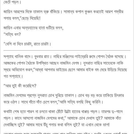
কেটে পড়ল।
জায়িন আরশের দিকে তাকাল ভ্রু বাঁকিয়ে। সামান্য কপাল কুঞ্চন করতেই আরশ গম্ভীর
গলায় বলল,”ছেড়ে দিয়েছি!
জায়িন এবার অন্যহাতের হাতা গুটিয়ে বলল,
“সত্যি বল?
“বেশি না দিনে চারটা, রাতে চারটা।
সপ্তাহ খানিক বাদে। বুধবার রাত। নাছির মঞ্জিলের লাইব্রেরি রুমে গোপন বৈঠক বসেছে।
আজকের গোপন বৈঠকে উপস্থিত আছেন নাজমিন বেগম। নুসরাত নাছির সাহেবকে নাকি
স্বরে অভিযোগ করল,”আব্বা আপনার ভাইয়ের ছেলে আমার বাইক বম মেরে উড়িয়ে দিয়েছে
গত সপ্তাহে।
“আর তুই কী করেছিস?
নাজমিন বেগমের প্রশ্নে নুসরাত চোখ ঘুরিয়ে তাকাল। চোখ বড় বড় করে তাকিয়ে চিৎকার
করে ওঠল। সাথে দাঁতে দাঁত চেপে বলল,”আমি সত্যি বলছি কিছু করিনি।
কথাটা শেষ হতে পারল না চলতে থাকা ঠোঁটে উল্টো হাতের থাপ্পড় পড়ল। তারপর দু-গালে
পড়ল। কানে আসলো নাজমিন বেগমের কথা,” আমাকে চোখ দেখাস তুই? আমাকে দাঁত
দেখাচ্ছিস তুই? আমার সাথে উঁচু গলায় কথা বলিস তুই? যা এখান থেকে ভাগ!