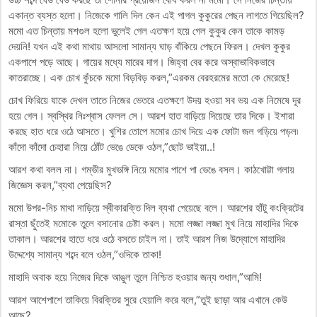
একান্ত ব্যস্ত হলো। নিজেকে গালি দিল কেন এই পাগল কুকুরের পেছন লাগতে গিয়েছিল?
মমো এত চিন্তায় মশগুল হলো ভুলেই গেল এতক্ষণ হয়ে গেল কুকুর কেন তাকে কামড়
দেয়নি! যখন এই কথা মাথায় আসলো সামান্য ঘাড় বাঁকিয়ে পেছনে ফিরল। দেখল কুকুর
একপাশে পড়ে আছে। গায়ের মধ্যে মারের দাগ। জিহ্বা বের করে অস্বাভাবিকভাবে
কাতরাচ্ছে। এক চোখ কুঁচকে মমো বিড়বিড় করল,”এরকম বেরহরমের মতো কে মেরেছে!
চোখ ফিরিয়ে যাকে দেখল তাতে নিজের ভেতরে এতক্ষণে উদয় হওয়া সব ভয় এক নিমেষে দূর
হয়ে গেল। স্বস্থির নিঃশ্বাস ফেলল সে। আরশ হাত বাড়িয়ে দিয়েছে তার দিকে। ইশারা
করছে হাত ধরে ওঠে আসতে। খুশির তোপে মমোর চোখ দিয়ে এক ফোটা জল গড়িয়ে পড়ল৷
কাঁদো কাঁদো চেহারা নিয়ে ঠোঁট ভেঙে ডেকে ওঠল,”ছোট ভাইয়া..!
আরশ কথা বলল না। গম্ভীর মুখভঙ্গি নিয়ে মমোর পাশে পা ভেঙে বসল। কাঠখোট্টা গলায়
জিজ্ঞেস করল,”ব্যথা পেয়েছিস?
মমো উপর-নিচ মাথা নাড়িয়ে স্বীকারক্তি দিল ব্যথা পেয়েছে বলে। আরশের হাঁটু কংক্রিটের
রাস্তা ছুঁতেই মমোকে তুলে বসানোর চেষ্টা করল। মমো লজ্জা লজ্জা মুখ নিয়ে মাহাদির দিকে
তাকাল। আরশের হাতে ধরে ওঠে বসতে চাইল না। তাই আরশ নিজ উদ্যোগে মাহাদির
উদ্দেশ্যে সামান্য শব্দে বলে ওঠল,”ওদিকে তাকা!
মাহাদি অবাক হয়ে নিজের দিকে আঙুল তুলে নিশ্চিত হওয়ার জন্য শুধাল,”আমি!
আরশ আশেপাশে তাকিয়ে বিরক্তির সুরে হেয়ালি করে বলে,”তুই ছাড়া আর এখানে কেউ
আছে?