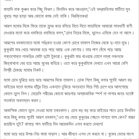
মাহাদি নাক কুঞ্চন করে পিছু ফিরল। মিনমিন করে আওড়াল,”এই ভদ্রমহিলার মাটিতে মুখ
থুবড়ে পড়া ছাড়া আর কোনো কাজ নেই নাকি। বিরক্তিকর!
আরশ মমোর দিকে ফিরে তাকে সুন্দর করে বসিয়ে দিতে দিতে মাহাদিকে আবারো সাবধানী বাণী
দেওয়ার মতো করে ধমকিয়ে ধমকিয়ে বলল,”চোখ নিচের দিকে, ভুলেও এদিকে যেন না আসে।
আরশের ধমকানোতে মমো শঙ্কিত হওয়া কোণা চোখে তাকাল নিজের থেকে দু-হাত দূরে।
কুকুরটা মার খেয়ে আধমরা হয়ে পড়ে আছে এক কোণায়। তার পাশ ঘেঁষে পড়ে আছে
শক্তপোক্ত লাকড়ির মোটা দুটো টুকরো। কুকুরটা মার খাওয়ার তোপে লম্বা লকলকে
জিহ্বাখানা বের হয়ে আছে মুখের বাহিরে। ওতে করে কুকুরটাকে দেখতে এখন আরো বেশি
বিশ্রী ঠেকছে মমোর নিকট।
মমো চোখ ঘুরিয়ে ভয়ে ভয়ে আরশের দিকে তাকাল। ঢোক গিলে কিছু বলার পূর্বেই আরশ বড়
ভাইয়ের মতো মমোর হাঁটুর নিচে একহাত ঢুকিয়ে অন্যহাত দিয়ে পিঠ চেপে ধরে আলগোছে
কোলে তুলে নিল। মেয়েলি শরীরের কোনো জায়গায় অস্বাভাবিক স্পর্শ না লাগার জন্য যতেষ্ট
সতর্কতা অবলম্বন করল।
আকস্মিক কোলে তুলে নেওয়া মমো হকচকাল। চোখ বড় বড় করে ভাইয়ের পানে চেয়ে মিনমিন
করে কিছু বলার পূর্বেই আরশ ধমকাল,”এত বড় মেয়ে কুকুরের পেছনে লাগতে যাস কেন? বাচ্চা
রয়েছিস তুই? থাপড়ে গাল ফাটিয়ে দিব আরেকদিন এসব করতে দেখলে!
মমো ভয়ে ভয়ে উপর-নিচ মাথা নাড়াল। আর জীবনে এসব সে করবে না। বুকের ভেতর মাংস