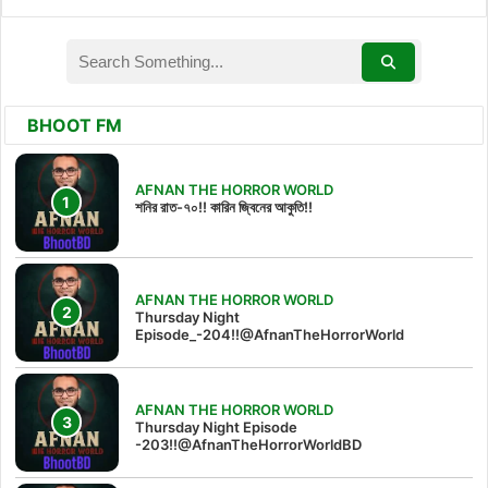
BHOOT FM
AFNAN THE HORROR WORLD
শনির রাত-৭০!! কারিন জ্বিনের আকুতি!!
AFNAN THE HORROR WORLD
Thursday Night
Episode_-204!!@AfnanTheHorrorWorld
AFNAN THE HORROR WORLD
Thursday Night Episode
-203!!@AfnanTheHorrorWorldBD