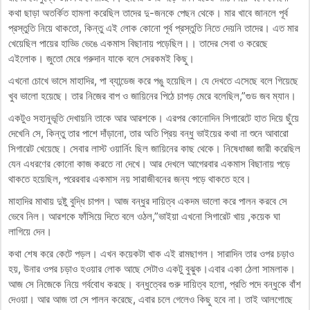
কথা ছাড়া অতর্কিত হামলা করেছিল তাদের দু-জনকে পেছন থেকে। মার খাবে জানলে পূর্ব
প্রস্তুতি নিয়ে থাকতো, কিন্তু এই লোক কোনো পূর্ব প্রস্তুতি নিতে দেয়নি তাদের। এত মার
খেয়েছিল পায়ের হাড্ডি ভেঙে একমাস বিছানায় পড়েছিল।। তাদের সেবা ও করেছে
এইলোক। জুতো মেরে গরুদান যাকে বলে সেরকমই কিছু।
এখনো চোখে ভাসে মাহাদির, পা ব্যান্ডেজ করে পঙু হয়েছিল। যে দেখতে এসেছে বলে গিয়েছে
খুব ভালো হয়েছে। তার নিজের বাপ ও জায়িনের পিঠে চাপড় মেরে বলেছিল,”গুড জব ম্যান।
একটুও সহানুভূতি দেখায়নি তাকে আর আরশকে। এরপর কোনোদিন সিগারেটে হাত দিয়ে ছুঁয়ে
দেখেনি সে, কিন্তু তার পাশে দাঁড়ানো, তার অতি প্রিয় বন্ধু ভাইয়ের কথা না শুনে আবারো
সিগারেট খেয়েছে। সেবার লাস্ট ওয়ার্নিং ছিল জায়িনের কাছ থেকে। নিষেধাজ্ঞা জারী করেছিল
যেন এধরণের কোনো কাজ করতে না দেখে। আর দেখলে আগেরবার একমাস বিছানায় পড়ে
থাকতে হয়েছিল, পরেরবার একমাস নয় সারাজীবনের জন্য পড়ে থাকতে হবে।
মাহাদির মাথায় দুষ্টু বুদ্ধি চাপল। আজ বন্ধুর দায়িত্ব একদম ভালো করে পালন করবে সে
ভেবে নিল। আরশকে ফাঁসিয়ে দিতে বলে ওঠল,”ভাইয়া এখনো সিগারেট খায় ,কয়েক ঘা
লাগিয়ে দেন।
কথা শেষ করে কেটে পড়ল। এখন কয়েকটা খাক এই রামছাগল। সারাদিন তার ওপর চড়াও
হয়, উনার ওপর চড়াও হওয়ার লোক আছে সেটাও একটু বুঝুক।এবার একা ঠেলা সামলাক।
আজ সে নিজেকে নিয়ে গর্ববোধ করছে। বন্ধুত্বের গুরু দায়িত্ব হলো, প্রতি পদে বন্ধুকে বাঁশ
দেওয়া। আর আজ তা সে পালন করেছে, এবার চলে গেলেও কিছু হবে না। তাই আলগোছে