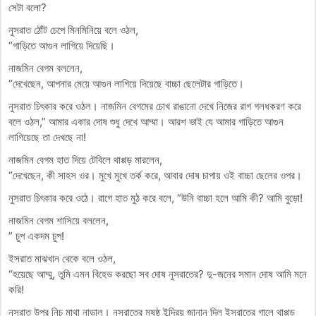
সেটা বলো?
নুসরাত ঠোঁট চেপে মিনমিনিয়ে বলে ওঠল,
“গাড়িতে আগুন লাগিয়ে দিয়েছি।
নাজমিন বেগম বললেন,
“দেখেছেন, আপনার মেয়ে আগুন লাগিয়ে দিয়েছে বাচ্চা ছেলেটার গাড়িতে।
নুসরাত চিৎকার করে ওঠল। নাজমিন বেগমের চোখ রাঙানো দেখে নিজের রাগ গলধকরণ করে
বলে ওঠল,” আমার একার দোষ শুধু দেখে আম্মা। আরশ ভাই যে আমার গাড়িতে আগুন
লাগিয়েছে তা দেখছে না!
নাজমিন বেগম হাত দিয়ে টেবিলে থাপ্পড় মারলেন,
“দেখেছেন, কী সাহস ওর। মুখে মুখে তর্ক করে, আবার দোষ চাপায় ওই বাচ্চা ছেলের ওপর।
নুসরাত চিৎকার করে ওঠে। রাগে হাত মুঠ করে বলে, “উনি বাচ্চা হলে আমি কী? আমি বুড়ো!
নাজমিন বেগম শাসিয়ে বললেন,
” চুপ একদম চুপ!
ইসরাত মাঝখান থেকে বলে ওঠল,
“হয়েছে আম্মু, তুমি এমন বিহেভ করছো সব দোষ নুসরাতের? দু-জনের সমান দোষ আমি মনে
করি!
নুসরাত উপর নিচ মাথা নাড়াল। নুসরাতের মষষ্ঠ ইন্দ্রিয় জানান দিল ইসরাতের গালে থাপ্পড়