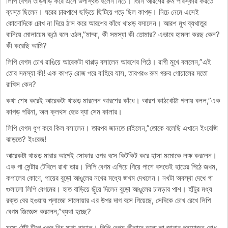
লিপি বেগম তড়িঘড়ি করে এসে উপস্থিত হলেন নিচে। তিনি আরশের রুম পরিস্কার করতে
ব্যস্ত ছিলেন। ঘরের চারপাশে ছড়িয়ে ছিটিয়ে পড়ে ছিল কাপড়। নিচে নেমে এসেই
কোনোদিকে চোখ না দিয়ে ঠাস করে আরশের কাঁধে থাপ্পড় বসালেন। আরশ মুখ ব্যথাতুর
বানিয়ে মোলায়েম কন্ঠে বলে ওঠল,”মাম্মা, কী সমস্যা কী তোমার? এভাবে হামলা করছ কেন?
কী করেছি আমি?
লিপি বেগম চোখ রাঙিয়ে আরেকটা থাপ্পড় বসালেন আরশের পিঠে। রাগী মুখে বললেন,”এই
তোর সমস্যা কী! এক কাপড় রোজ পরে বাহিরে যাস, তারপরও রুম গরুর গোয়ালের মতো
রাখিস কেন?
কথা শেষ করেই আরেকটা থাপ্পড় মারলেন আরশের কাঁধে। আরশ কাঠখোট্টা গলায় বলল,”এক
কাপড় পরিনা, অল ক্লথস হেভ দ্যা সেম কালার।
লিপি বেগম ধুপ করে কিল বসালেন। তারপর জানতে চাইলেন,”তোকে বলেছি এখানে ইংরেজি
ঝাড়তে? ইংরেজ!
আরেকটা থাপ্পড় মারার আগেই সোফার ওপর বসে কিটকিট করে হাসা মমোকে লক্ষ করলেন।
এক পা সেন্টার টেবিলে রাখা তার। লিপি বেগম এগিয়ে গিয়ে পাশে বসতেই হাতের পিঠে জখম,
কপালের কোণে, পায়ের বুড়ো আঙুলের নখের মধ্যে জখম দেখলেন। নখটা অবস্থা দেখে গা
গুলালো লিপি বেগমের। হাত বাড়িয়ে ছুঁয়ে দিলেন বুড়ো আঙুলের চামড়ার পাশ। হাঁটুর মধ্য
রক্ত বের হওয়ায় প্লাজো সালোয়ার এর উপর দাগ বসে গিয়েছে, সেদিকে চোখ রেখে লিপি
বেগম জিজ্ঞেস করলেন,”ব্যথা হচ্ছে?
মমো ঠোঁট টিপে ওপর নিচ মাথা নাড়াল। লিপি বেগম কীভাবে হলো তা জানার প্রয়োজন বোধ