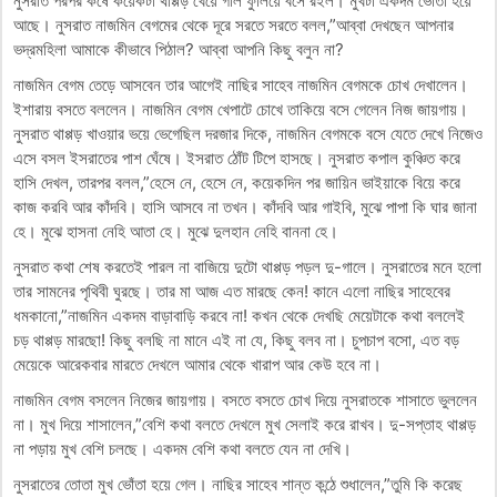
নুসরাত পরপর কষে কয়েকটা থাপ্পড় খেয়ে গাল ফুলিয়ে বসে রইল। মুখটা একদম ভোতাঁ হয়ে
আছে। নুসরাত নাজমিন বেগমের থেকে দূরে সরতে সরতে বলল,”আব্বা দেখছেন আপনার
ভদ্রমহিলা আমাকে কীভাবে পিঠাল? আব্বা আপনি কিছু বলুন না?
নাজমিন বেগম তেড়ে আসবেন তার আগেই নাছির সাহেব নাজমিন বেগমকে চোখ দেখালেন।
ইশারায় বসতে বললেন। নাজমিন বেগম খেপাটে চোখে তাকিয়ে বসে গেলেন নিজ জায়গায়।
নুসরাত থাপ্পড় খাওয়ার ভয়ে ভেগেছিল দরজার দিকে, নাজমিন বেগমকে বসে যেতে দেখে নিজেও
এসে বসল ইসরাতের পাশ ঘেঁষে। ইসরাত ঠোঁট টিপে হাসছে। নুসরাত কপাল কুঞ্চিত করে
হাসি দেখল, তারপর বলল,”হেসে নে, হেসে নে, কয়েকদিন পর জায়িন ভাইয়াকে বিয়ে করে
কাজ করবি আর কাঁদবি। হাসি আসবে না তখন। কাঁদবি আর গাইবি, মুঝে পাপা কি ঘার জানা
হে। মুঝে হাসনা নেহি আতা হে। মুঝে দুলহান নেহি বাননা হে।
নুসরাত কথা শেষ করতেই পারল না বাজিয়ে দুটো থাপ্পড় পড়ল দু-গালে। নুসরাতের মনে হলো
তার সামনের পৃথিবী ঘুরছে। তার মা আজ এত মারছে কেন! কানে এলো নাছির সাহেবের
ধমকানো,”নাজমিন একদম বাড়াবাড়ি করবে না! কখন থেকে দেখছি মেয়েটাকে কথা বললেই
চড় থাপ্পড় মারছো! কিছু বলছি না মানে এই না যে, কিছু বলব না। চুপচাপ বসো, এত বড়
মেয়েকে আরেকবার মারতে দেখলে আমার থেকে খারাপ আর কেউ হবে না।
নাজমিন বেগম বসলেন নিজের জায়গায়। বসতে বসতে চোখ দিয়ে নুসরাতকে শাসাতে ভুললেন
না। মুখ দিয়ে শাসালেন,”বেশি কথা বলতে দেখলে মুখ সেলাই করে রাখব। দু-সপ্তাহ থাপ্পড়
না পড়ায় মুখ বেশি চলছে। একদম বেশি কথা বলতে যেন না দেখি।
নুসরাতের তোতা মুখ ভোঁতা হয়ে গেল। নাছির সাহেব শান্ত কন্ঠে শুধালেন,”তুমি কি করেছ