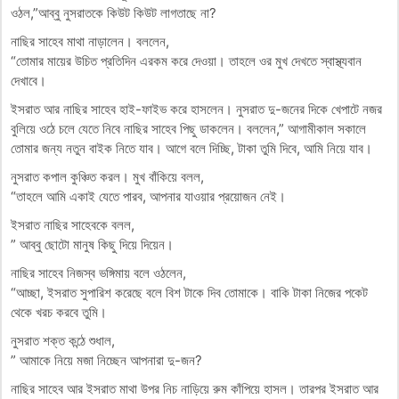
ওঠল,”আব্বু নুসরাতকে কিউট কিউট লাগতাছে না?
নাছির সাহেব মাথা নাড়ালেন। বললেন,
“তোমার মায়ের উচিত প্রতিদিন এরকম করে দেওয়া। তাহলে ওর মুখ দেখতে স্বাস্থ্যবান
দেখাবে।
ইসরাত আর নাছির সাহেব হাই-ফাইভ করে হাসলেন। নুসরাত দু-জনের দিকে খেপাটে নজর
বুলিয়ে ওঠে চলে যেতে নিবে নাছির সাহেব পিছু ডাকলেন। বললেন,” আগামীকাল সকালে
তোমার জন্য নতুন বাইক নিতে যাব। আগে বলে দিচ্ছি, টাকা তুমি দিবে, আমি নিয়ে যাব।
নুসরাত কপাল কুঞ্চিত করল। মুখ বাঁকিয়ে বলল,
“তাহলে আমি একাই যেতে পারব, আপনার যাওয়ার প্রয়োজন নেই।
ইসরাত নাছির সাহেবকে বলল,
” আব্বু ছোটো মানুষ কিছু দিয়ে দিয়েন।
নাছির সাহেব নিজস্ব ভঙ্গিমায় বলে ওঠলেন,
“আচ্ছা, ইসরাত সুপারিশ করেছে বলে বিশ টাকে দিব তোমাকে। বাকি টাকা নিজের পকেট
থেকে খরচ করবে তুমি।
নুসরাত শক্ত কন্ঠে শুধাল,
” আমাকে নিয়ে মজা নিচ্ছেন আপনারা দু-জন?
নাছির সাহেব আর ইসরাত মাথা উপর নিচ নাড়িয়ে রুম কাঁপিয়ে হাসল। তারপর ইসরাত আর