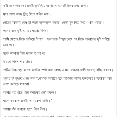
কটা মোম পায় সে।একটা জ্বালিয়ে আমার সামনে টেবিলের ওপর রাখে।
মুখে লেগে আছে বিন্দু বিন্দুর পানির কণা।
মোমের আলোয় যেন তা আরো জ্বলজ্বল করছে।ভেজা চুল দিয়ে টপটপ পানি পড়ছে।
প্রলয় এক দৃষ্টিতে চেয়ে আমার দিকে।
আমি মোমের দিকে তাকিয়ে ছিলাম। প্রলয়কে নিশ্চুপ দেখে ওর দিকে তাকাতেই দৃষ্টি সরিয়ে
নেয় সে।
ঘরের জানালা দিয়ে দমকা হাওয়া বয়।
কাধের আচল সরে যায়।
শাড়ির নিচে পড়া কালো ব্লাউজ স্পষ্ট দেখা যাচ্ছে এবার।লজ্জায় আমি জড়সড় হচ্ছি বারবার।
প্রলয় তা বুঝতে পেরে বলল,”পোশাক বদলাতে হবে আপনার আমার দুজনেরই।কতোক্ষণ আর
ভেজা কাপড়ে থাকবো!
আমায় ধরে ধীরে ধীরে দাঁড়ানোর চেষ্টা করুন।
আগে বাথরুমে একটা মোম রেখে আসি।”
আমায় দাঁড় করানো হলো ধীরে ধীরে।