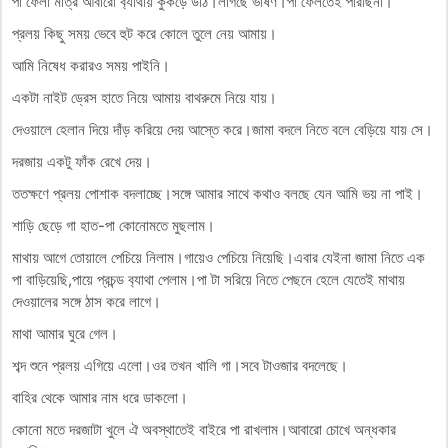
পা ফেলা মাত্র আবারো ব‍্যাথায় কুকড়ে উঠি।লাগছে ভীষণ।পা ফেলতেই পারছিনা।
প্রলয় কিছু সময় ভেবে হুট করে কোলে তুলে নেয় আমায়।
আমি নিষেধ করারও সময় পাইনি।
একটা নাইট ড্রেস হাতে নিয়ে আমায় বাথরুমে নিয়ে যায়।
দেওয়ালে হেলান দিয়ে দাঁড় করিয়ে দেয় আস্তে করে।জামা বদলে নিতে বলে বেড়িয়ে যায় সে।
দরজায় একটু ফাঁক রেখে দেয়।
ততক্ষণে প্রলয় পোশাক বদলাচ্ছে।সঙ্গে আমার সাথে কথাও বলছে যেন আমি ভয় না পাই।
শাড়ি ছেড়ে গা হাত-পা কোনোমতে মুছলাম।
মাথায় আগে তোয়ালে পেচিয়ে নিলাম।গায়েও পেচিয়ে নিয়েছি।এবার যেইনা জামা নিতে এক
পা বাড়িয়েছি,পায়ে প্রচন্ড ব‍্যাথা পেলাম।পা টা সরিয়ে নিতে পেছনে হেলে যেতেই মাথায়
দেওয়ালের সঙ্গে ঠাস করে লাগে।
মাথা আমার ঘুরে গেল।
শব্দ শুনে প্রলয় এগিয়ে এলো।ওর তখন খালি গা।সবে টাওজার বদলেছে।
বাহির থেকে আমার নাম ধরে ডাকলো।
কোনো মতে দরজাটা খুলে ঐ অবস্থাতেই বাইরে পা রাখলাম।আবারো চোখে অন্ধকার