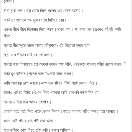
দেখছি।
মাথা ঘুরে গেল।পড়ে যেতে নিলে প্রলয় ধরে ফেলে আমায়।
একটানে আমাকে ওর বুকের সঙ্গে মিশিয়ে নেয়।
এরপর ধীরে ধীরে বিছানায় নিয়ে আসে।শুইয়ে দেয়। গা ঢেকে দেয়।তখনও কাঁপছি আমি
শীতে।
প্রলয় ধীর স্বরে ডাকে আমায়,”প্রিয়তা?এই প্রিয়তা শুনছেন?”
‘হুম’ বলে উত্তর নেই কোনো মতে।
প্রলয় বলল,”আপনার তো শুকনো কাপড় পড়া উচিৎ।এইভাবে থাকলে শরীর খারাপ করবে।”
আমি চুপ রইলাম।প্রলয় বলল,”একটা কাজ করুন।
আমি আপনায় হেল্প করবো।আপনাকে বসিয়ে দিচ্ছি খাটে হেলান দিয়ে।
জামাও এগিয়ে দিচ্ছি।ঐপাশ ফিরে থাকবো আমি।আপনি বদলে নিন।”
প্রলয় এগিয়ে দেয় আমার পোশাক।
কোনো মতে পাল্টে নিয়ে খাটে হেলান দিলাম।পায়ের ব‍্যাথায় শরীর অসাঢ় হয়ে আসছে।
ওরনা নেই শরীরে।পাশেই রাখা আছে।
হাত বাড়িয়ে সেটা নিতে চেষ্টা করি।নাগাল পাচ্ছিনা।