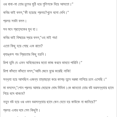
ওর বাবা-মা তোর চুলের মুঠি ধরে পুলিশকে দিয়ে আসতো।”
কবির ভাই বলল,”কী হয়েছে প্রলয়?খুলে বলো দেখি।”
প্রলয় সবটা বলল।
সব শুনে প্রত‍্যেকের মুখ হা।
কবির ভাই বিষ্ময়ের স্বরে বলল,”ওহ মাই গড!
এতো কিছু হয়ে গেছে এক রাতে?
থ‍্যাঙ্কস গড প্রিয়তার কিছু হয়নি।
রিপা তুমি যে এমন অবিবেচকের মতো কাজ করবে ভাবতে পারিনি।”
রিপা কাঁদতে কাঁদতে বলল,”আমি জেনে বুঝে করেছি নাকি!
সন্ধ‍্যা হয়ে আসছিল এজন্য তাড়াহুড়ো করে কাপড় তুলে দরজা লাগিয়ে চলে এসেছি।”
মা বললেন,”শোন প্রলয় আমার মেয়েকে দোষ দিবিনা।কে জানতো তোর বউ ভরসন্ধ‍্যায় ছাদে
গিয়ে বসে থাকবে?
নতুন বউ হয়ে ওর ওমন ভরসন্ধ‍্যায় ছাদে কেন যেতে হয় কাউকে না জানিয়ে?”
প্রলয় এবার দমে গেল কিছুটা।