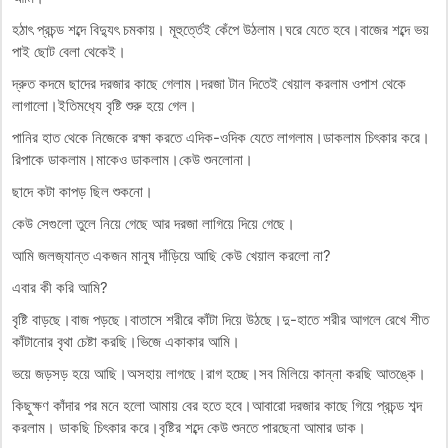
হঠাৎ প্রচন্ড শব্দে বিদ‍্যুৎ চমকায়। মূহুর্ত্তেই কেঁপে উঠলাম।ঘরে যেতে হবে।বাজের শব্দে ভয়
পাই ছোট বেলা থেকেই।
দ্রুত কদমে ছাদের দরজার কাছে গেলাম।দরজা টান দিতেই খেয়াল করলাম ওপাশ থেকে
লাগালো।ইতিমধ‍্যে বৃষ্টি শুরু হয়ে গেল।
পানির হাত থেকে নিজেকে রক্ষা করতে এদিক-ওদিক যেতে লাগলাম।ডাকলাম চিৎকার করে।
রিপাকে ডাকলাম।মাকেও ডাকলাম।কেউ শুনলোনা।
ছাদে কটা কাপড় ছিল শুকনো।
কেউ সেগুলো তুলে নিয়ে গেছে আর দরজা লাগিয়ে দিয়ে গেছে।
আমি জলজ‍্যান্ত একজন মানুষ দাঁড়িয়ে আছি কেউ খেয়াল করলো না?
এবার কী করি আমি?
বৃষ্টি বাড়ছে।বাজ পড়ছে।বাতাসে শরীরে কাঁটা দিয়ে উঠছে।দু-হাতে শরীর আগলে রেখে শীত
কাঁটানোর বৃথা চেষ্টা করছি।ভিজে একাকার আমি।
ভয়ে জড়সড় হয়ে আছি।অসহায় লাগছে।রাগ হচ্ছে।সব মিলিয়ে কান্না করছি আতঙ্কে।
কিছুক্ষণ কাঁদার পর মনে হলো আমায় বের হতে হবে।আবারো দরজার কাছে গিয়ে প্রচন্ড শব্দ
করলাম। ডাকছি চিৎকার করে।বৃষ্টির শব্দে কেউ শুনতে পারছেনা আমার ডাক।