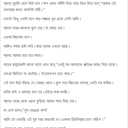
প্রলয় মুচকি হেসে উঠে বসে।পাশ থেকে শার্টটা নিয়ে গায়ে দিতে দিতে বলে,”আমার এই
অবস্থার জন্য আপনিই দায়ী।”
তখনই কিছু একটা মনে পড়ে লজ্জায় মুখ ঢেকে ফেলি আমি।
প্রলয় ঘরের জানালা খুলে দেয়।গা মোড়া দেয়।
এরপর বিছানায় বসে।
আমিও বসার চেষ্টা করি।পায়ে ব‍্যাথা এখনো আছে।
প্রলয় আমায় ধরে ধরে বসায়।
পায়ের ব‍্যান্ডেজটা ভালো মতো দেখে বলে,”একটু পর আপনাকে ডক্টরের কাছে নিয়ে যাবো।
নোংরা জিনিসে পা কেটেছে। ইনফেকশন হতে পারে।”
এই বলে উঠে দাঁড়ায় সে।দরজা খোলে।খুলে সবে বিছানায় বসেছে,ওমনি সব হাজির।
কবির ভাই ও আসছে মনে হয়।বাইরে কথা শুনছি।
প্রলয় মেঝে থেকে ওরনা কুড়িয়ে আমার গায়ে দিয়ে দেয়।
মা এসে বলেন,”ঘুম ভেঙেছে বাপ?
আমি তো ভেবেছি এই ঘুম আর ভাঙবেই না।একদম চিরনিদ্রায় চলে গেছিস।”