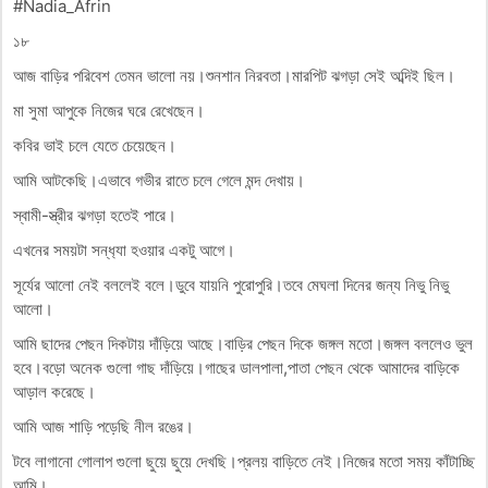
#Nadia_Afrin
১৮
আজ বাড়ির পরিবেশ তেমন ভালো নয়।শুনশান নিরবতা।মারপিট ঝগড়া সেই অব্দিই ছিল।
মা সুমা আপুকে নিজের ঘরে রেখেছেন।
কবির ভাই চলে যেতে চেয়েছেন।
আমি আটকেছি।এভাবে গভীর রাতে চলে গেলে মন্দ দেখায়।
স্বামী-স্ত্রীর ঝগড়া হতেই পারে।
এখনের সময়টা সন্ধ‍্যা হওয়ার একটু আগে।
সূর্যের আলো নেই বললেই বলে।ডুবে যায়নি পুরোপুরি।তবে মেঘলা দিনের জন্য নিভু নিভু
আলো।
আমি ছাদের পেছন দিকটায় দাঁড়িয়ে আছে।বাড়ির পেছন দিকে জঙ্গল মতো।জঙ্গল বললেও ভুল
হবে।বড়ো অনেক গুলো গাছ দাঁড়িয়ে।গাছের ডালপালা,পাতা পেছন থেকে আমাদের বাড়িকে
আড়াল করেছে।
আমি আজ শাড়ি পড়েছি নীল রঙের।
টবে লাগানো গোলাপ গুলো ছুয়ে ছুয়ে দেখছি।প্রলয় বাড়িতে নেই।নিজের মতো সময় কাঁটাচ্ছি
আমি।