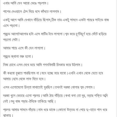
এবার আমি যেন আরো ভেঙে পড়লাম।
পাশের দেওয়ালে ঠেস দিয়ে বসে কাঁদতে লাগলাম।
একটু আগে আমি যেখানে দাঁড়িয়ে ছিলাম,ঠিক তার একটু সামনে একটা গাছের সাইডে বাজ
এসে পড়লো।
প্রচন্ড আলো!আলোর ছটা এসে মাটির টবে লাগলো।শব্দ করে চূর্ণবিচূর্ণ হয়ে ফেঁটে ছড়িয়ে
পড়লো সেটা।
আমার পায়ে এসে কী যেন লাগলো।
প্রচন্ড জ্বালা শুরু হলো।
নিজ চোখে এসব দেখে ভয়ে আমি গগনবিদারী চিৎকার করে উঠলাম।
কী করবো বুঝতে পারছিলাম না।মনে হচ্ছে মরে যাবো।এখনি এখান থেকে যেতে হবে
আমায়।ছাদ থেকে লাফ দিতে হবে।
এসব এলোমেলো চিন্তা মাথাতেই ঘুরছিল।তখনই দরজা খোলার শব্দ পেলাম।
দরজা খুলে ভেতরে এলো প্রলয়।আমি ঠায় দাঁড়িয়ে।কথা বলা তো দূর, নড়ার শক্তি অব্দি
নেই।শুধু বাজ পড়ার ঐদিকে তাকিয়ে আছি।
প্রলয় আমার সামনে দাঁড়ায়।নাম ধরে ডাকে।কোনো উত্তর না পেয়ে দু-হাতে গাল ধরে
ঝাকায়।