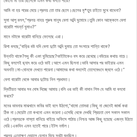
কোনো মা তার ছেলেকে এমন কথা বলতে পারে?
আমি না হয় পরের মেয়ে।প্রলয় তো তার ছেলে।ছেলের মৃ*ত্যু চাইতে মুখে বাধেনা?
সুমা আপু বলল,”প্রলয় নাহয় পুরুষ মানুষ বেলা অব্দি ঘুমোবে।তুমি কোন আক্কেলে বেলা
বারোটা পযর্ন্ত ঘুমাও?”
মানে নটাকে বারোটা বানিয়ে ফেলেছে এরা।
রিপা বলছে,”বাড়ির বউ যদি বেলা দুটো অব্দি ঘুমায় তো সংসারে শান্তি থাকে?
উন্নতি থাকে?শুধু কী একা ঘুমিয়েছে?ভাইটাকেও বস করে রেখেছে।বউয়ের কথায় নাচে।
কিছু বললেই ছ‍্যাৎ করে ওঠে ভাই।আগে এমন ছিলনা।ভাবি আসার পর ভাইয়ার এমন
অবনতি।মা-বোনকে দেখতে পারেনা।আমাদের কথা শুনলেই তেলেবেগুনে জ্বলে ওঠে।”
বেলা বারোটা থেকে আবার দুটোয় নিল প্রথমত।
দ্বিতীয়ত আবার সব দোষ দিচ্ছে আমায়।বলি ওর ভাই কী নাদান শিশু যে আমি যা বলবো
করবে?
মনের ভাবনার মাঝখানে কবির ভাই বলে উঠলো,”থামো তোমরা।কিছু না জেনেই জার্জ করা
ঠিক না।মেয়েটা তো কখনো এমন করেনা।এসেছি থেকে দেখছি প্রিয়তা বেশ সকাল সকাল
ওঠে।প্রলয়কে নাস্তা বানিয়ে খাইয়ে অফিসে পাঠায়।নিশ্চয় আজ কিছু হয়েছে এজন্য উঠতে
দেরি।একদিন এমন হতেই পারে।ইটস নর্মাল।
প্রলয় এতোক্ষণ দেয়ালে হেলান দিয়ে সবটা শুনছিল।