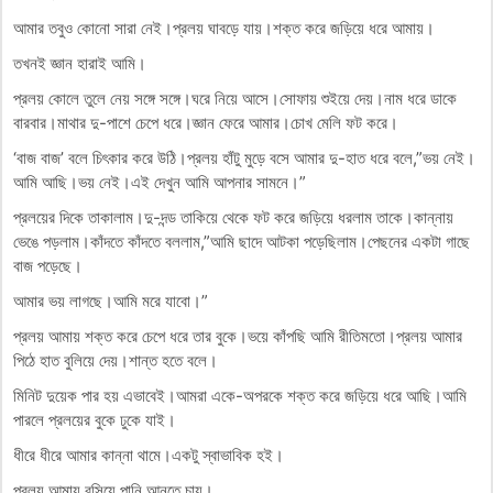
আমার তবুও কোনো সারা নেই।প্রলয় ঘাবড়ে যায়।শক্ত করে জড়িয়ে ধরে আমায়।
তখনই জ্ঞান হারাই আমি।
প্রলয় কোলে তুলে নেয় সঙ্গে সঙ্গে।ঘরে নিয়ে আসে।সোফায় শুইয়ে দেয়।নাম ধরে ডাকে
বারবার।মাথার দু-পাশে চেপে ধরে।জ্ঞান ফেরে আমার।চোখ মেলি ফট করে।
‘বাজ বাজ’ বলে চিৎকার করে উঠি।প্রলয় হাঁটু মুড়ে বসে আমার দু-হাত ধরে বলে,”ভয় নেই।
আমি আছি।ভয় নেই।এই দেখুন আমি আপনার সামনে।”
প্রলয়ের দিকে তাকালাম।দু-দন্ড তাকিয়ে থেকে ফট করে জড়িয়ে ধরলাম তাকে।কান্নায়
ভেঙে পড়লাম।কাঁদতে কাঁদতে বললাম,”আমি ছাদে আটকা পড়েছিলাম।পেছনের একটা গাছে
বাজ পড়েছে।
আমার ভয় লাগছে।আমি মরে যাবো।”
প্রলয় আমায় শক্ত করে চেপে ধরে তার বুকে।ভয়ে কাঁপছি আমি রীতিমতো।প্রলয় আমার
পিঠে হাত বুলিয়ে দেয়।শান্ত হতে বলে।
মিনিট দুয়েক পার হয় এভাবেই।আমরা একে-অপরকে শক্ত করে জড়িয়ে ধরে আছি।আমি
পারলে প্রলয়ের বুকে ঢুকে যাই।
ধীরে ধীরে আমার কান্না থামে।একটু স্বাভাবিক হই।
প্রলয় আমায় বসিয়ে পানি আনতে চায়।