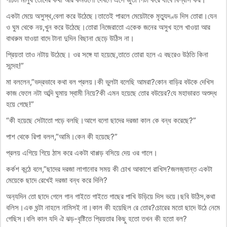
একটা মেয়ে অসুস্থ,বেলা করে উঠেছে।তাতেই পারলে মেয়েটাকে মৃত্যুদণ্ড দিস তোরা।যেন
ও ঘুম থেকে নয়,খুন করে উঠেছে।তোরা নিজেরাতো একেক জনের অসুখ হলে খাওয়া আর
বাথরুম যাওয়া বাদে টানা দুদিন বিছানা ছেড়ে উঠিস না।
প্রিয়তা তাও নটায় উঠেছে। ওর সঙ্গে যা হয়েছে,তাতে তোরা হলে এ বছরেও উঠতি কিনা
সন্দেহ!”
মা বললেন,”ভদ্রভাবে কথা বল প্রলয়।কী ভুলটা বলেছি আমরা?কোন বাড়ির বউকে দেখিস
কাজ ফেলে নটা অব্দি ঘুমায় স্বামী নিয়ে?কী এমন হয়েছে তোর বউয়ের?যে মহাভারত অশুদ্ধ
হয়ে গেছে!”
“কী হয়েছে সেটাতো পড়ে বলছি।আগে বলো ছাদের দরজা কাল কে বন্ধ করেছে?”
পাশ থেকে রিপা বলল,”আমি।কেন কী হয়েছে?”
প্রলয় এগিয়ে গিয়ে ঠাস করে একটা থাপ্পড় বসিয়ে দেয় ওর গালে।
কর্কশ কন্ঠে বলে,”ছাদের দরজা লাগানোর সময় কী চোখ আকাশে রাখিস?জলজ‍্যান্ত একটা
মেয়েকে ছাদে রেখেই দরজা বন্ধ করে দিলি?
অন‍্যদিন তো ছাদে গেলে গান গাইতে গাইতে গাছের পাখি উড়িয়ে দিস ভয়ে।ছবি উঠিস,কথা
বলিস।এক ঘন্টা নাহলে নামিসই না।কাল কী হয়েছিল রে তোর?চোরের মতো ছাদে উঠে নেমে
গেছিস।বলি কাল যদি ঐ ঝড়-বৃষ্টিতে প্রিয়তার কিছু হতো তখন কী হতো বল?