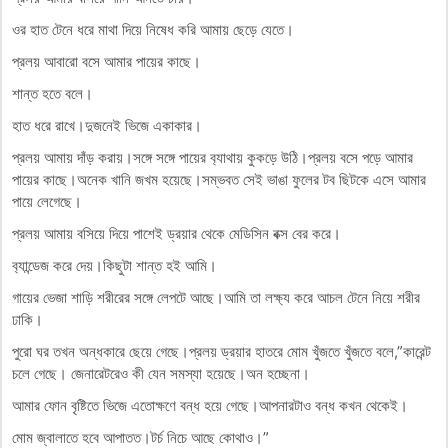
ওর হাত টেনে ধরে মাথা দিয়ে নিষেধ করি আমায় ছেড়ে যেতে।
প্রলয় আবারো বসে আমার পায়ের কাছে।
শান্ত হতে বলে।
হাত ধরে রাখে।দুজনেই ভিজে একাকার।
প্রলয় আমায় দাঁড় করায়।সঙ্গে সঙ্গে পায়ের ব‍্যাথায় কুকড়ে উঠি।প্রলয় বসে পড়ে আমার
পায়ের কাছে।অনেক খানি জখম হয়েছে।সম্ভবত সেই ভাঙা ফুলের টব ছিটকে এসে আমার
পায়ে লেগেছে।
প্রলয় আমায় বসিয়ে দিয়ে পাশেই ড্রয়ার থেকে মেডিসিন বক্স বের করে।
ব‍্যান্ডেজ করে দেয়।কিছুটা শান্ত হই আমি।
গায়ের ভেজা শাড়ি শরীরের সঙ্গে লেপটে আছে।আমি তা লক্ষ্য করে আচল টেনে নিয়ে শরীর
ঢাকি।
পুরো ঘর তখন অন্ধকারে ছেয়ে গেছে।প্রলয় ড্রয়ার হাতরে মোম খুঁজতে খুঁজতে বলে,”কারেন্ট
চলে গেছে। জেনারেটরেও কী যেন সমস্যা হয়েছে।অন হচ্ছেনা।
আমার ফোন বৃষ্টিতে ভিজে এতোক্ষণে বন্ধ হয়ে গেছে।আপনারটাও বন্ধ কখন থেকেই।
মোম জ্বালাতে হবে আপাতত।টর্চ নিচে আছে কোথাও।”