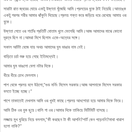
সারাটা রাত জ্বরের ঘোরে একটু উষ্ণতা খুঁজেছি আমি।প্রলয়ের বুকে ঠাই নিয়েছি।আতঙ্কে
একটু পরপর শরীর আমার ঝাঁকুনি দিয়েছে।প্রলয় শক্ত করে জড়িয়ে ধরে রেখেছে আমায় ওর
বুকে।
উষ্ণতা পেতে ওর শার্টের প্রতিটি বোতাম খুলে ফেলেছি আমি।আজ আমাদের মাঝে কোনো
দূরত্ব ছিল না।আমরা মিশে ছিলাম একে-অন‍্যের সঙ্গে।
সকাল আটটা বেজে যায় অথচ আমাদের ঘুম ভাঙার নাম নেই।
বাড়িতে চর্চা শুরু হয়ে গেছে ইতিমধ্যেই।
আমার ঘুম ভাঙলো বেলা নটার দিকে।
ধীরে ধীরে চোখ মেললাম।
পাশ থেকে প্রলয় বলে উঠলো,”গুড মর্নিং মিসেস সরকার।আজ আপনাকে মিসেস সরকার
বলতে ইচ্ছে হচ্ছে।”
পাশে তাকাতেই দেখলাম আমি ওর খুবই কাছে।প্রলয় আধশোয়া হয়ে আমার দিকে ফিরে।
আমি ঠিক ওর বুক ছুয়ে।খালি গা ওর।আমার দিকে তাকিয়ে মিটিমিটি হাসছে।
লজ্জায় মুখ ঘুরিয়ে নিয়ে বললাম,”কী করছেন টা কী আপনি?শার্ট কেন পড়েননি?মাথা খারাপ
হলো নাকি?”