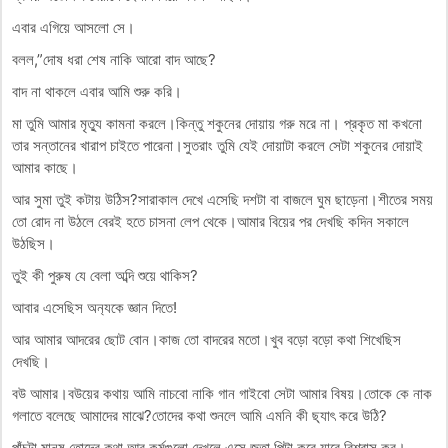
এবার এগিয়ে আসলো সে।
বলল,”দোষ ধরা শেষ নাকি আরো বাদ আছে?
বাদ না থাকলে এবার আমি শুরু করি।
মা তুমি আমার মৃত্যু কামনা করলে।কিন্তু শকুনের দোয়ায় গরু মরে না। প্রকৃত মা কখনো
তার সন্তানের খারাপ চাইতে পারেনা।সুতরাং তুমি যেই দোয়াটা করলে সেটা শকুনের দোয়াই
আমার কাছে।
আর সুমা তুই কটায় উঠিস?সারাকাল দেখে এসেছি দশটা বা বাজলে ঘুম ছাড়েনা।শীতের সময়
তো রোদ না উঠলে বেরই হতে চাসনা লেপ থেকে।আমার বিয়ের পর দেখছি কদিন সকালে
উঠছিস।
তুই কী পুরুষ যে বেলা অব্দি শুয়ে থাকিস?
আবার এসেছিস অন‍্যকে জ্ঞান দিতে!
আর আমার আদরের ছোট বোন।কাজ তো বাদরের মতো।খুব বড়ো বড়ো কথা শিখেছিস
দেখছি।
বউ আমার।বউয়ের কথায় আমি নাচবো নাকি গান গাইবো সেটা আমার বিষয়।তোকে কে নাক
গলাতে বলেছে আমাদের মাঝে?তোদের কথা শুনলে আমি এমনি কী ছ‍্যাৎ করে উঠি?
পাঁচটা মানুষ তোদের কথা আর কর্মগুলো দেখলে এসে জুতা পিটা করে যাবে বিশ্বাস কর।