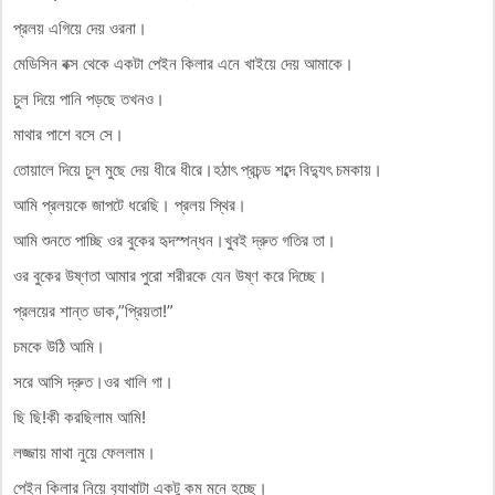
প্রলয় এগিয়ে দেয় ওরনা।
মেডিসিন বক্স থেকে একটা পেইন কিলার এনে খাইয়ে দেয় আমাকে।
চুল দিয়ে পানি পড়ছে তখনও।
মাথার পাশে বসে সে।
তোয়ালে দিয়ে চুল মুছে দেয় ধীরে ধীরে।হঠাৎ প্রচন্ড শব্দে বিদ‍্যুৎ চমকায়।
আমি প্রলয়কে জাপটে ধরেছি। প্রলয় স্থির।
আমি শুনতে পাচ্ছি ওর বুকের হৃদস্পন্ধন।খুবই দ্রুত গতির তা।
ওর বুকের উষ্ণতা আমার পুরো শরীরকে যেন উষ্ণ করে দিচ্ছে।
প্রলয়ের শান্ত ডাক,”প্রিয়তা!”
চমকে উঠি আমি।
সরে আসি দ্রুত।ওর খালি গা।
ছি ছি!কী করছিলাম আমি!
লজ্জায় মাথা নুয়ে ফেললাম।
পেইন কিলার নিয়ে ব‍্যাথাটা একটু কম মনে হচ্ছে।