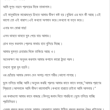
আমি মুগ্ধ নয়নে প্রলয়ের দিকে তাকালাম।
এই মানুষটাকে মাঝেমধ্যে চিনতে আমার ভীষণ কষ্ট হয়।বুঝিনা এর মনে কী আছে।এই
ভালো তো এই খারাপ।এই কখনো অপমান করে।কখনো বা যত্ন করে।
এনার মন বোঝা দায়!
এসব ভাবতে ভাবতে ঘুম পেয়ে যায় আমার।
চোখ বন্ধ করলাম।প্রলয় মাথায় হাত বুলিয়ে দিচ্ছে।
আমার ঘুমন্ত চেহারার দিকে তাকিয়ে আছে ও।
অনেকক্ষণ পর অনুভব করলাম আমার কপালে কারো ঠান্ডা পরস।
তখনো পুরো ঘুম হয়নি।
ওর ছোঁয়ায় আমার কেমন যেন অসাঢ় লাগে শরীর।ভালো লাগছে।
ঘুমে তলিয়ে যাচ্ছি আমি।অনুভব করছি প্রলয় আমার কানে কানে বলছে,”আমার প্রাণের
প্রিয়তা।আপনাকে আমি ভীষণ ভালোবাসি।কখনো হারাতে চাইনা আমি আপনায়।”
ওর কথাগুলো আমার কানে বাজছে।কিন্তু জবাব দিতে পারছিনা।ঘুমে তলিয়ে যাচ্ছি
প্রতিনিয়ত।
এরপর প্রচন্ড জ্বর হয়েছে আমার।মাঝরাতে আমায় উঠিয়ে প্রলয় জ্বরের ঔষধ খাইয়েছে।