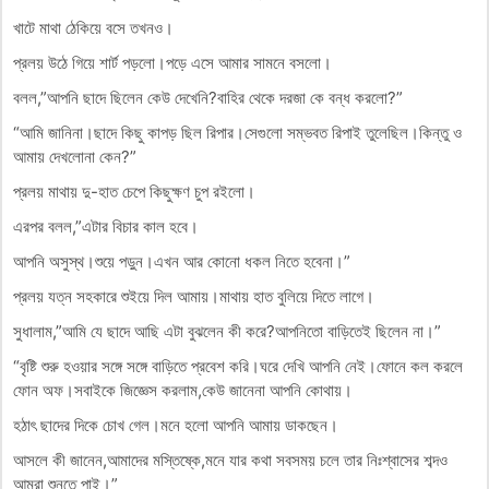
খাটে মাথা ঠেকিয়ে বসে তখনও।
প্রলয় উঠে গিয়ে শার্ট পড়লো।পড়ে এসে আমার সামনে বসলো।
বলল,”আপনি ছাদে ছিলেন কেউ দেখেনি?বাহির থেকে দরজা কে বন্ধ করলো?”
“আমি জানিনা।ছাদে কিছু কাপড় ছিল রিপার।সেগুলো সম্ভবত রিপাই তুলেছিল।কিন্তু ও
আমায় দেখলোনা কেন?”
প্রলয় মাথায় দু-হাত চেপে কিছুক্ষণ চুপ রইলো।
এরপর বলল,”এটার বিচার কাল হবে।
আপনি অসুস্থ।শুয়ে পড়ুন।এখন আর কোনো ধকল নিতে হবেনা।”
প্রলয় যত্ন সহকারে শুইয়ে দিল আমায়।মাথায় হাত বুলিয়ে দিতে লাগে।
সুধালাম,”আমি যে ছাদে আছি এটা বুঝলেন কী করে?আপনিতো বাড়িতেই ছিলেন না।”
“বৃষ্টি শুরু হওয়ার সঙ্গে সঙ্গে বাড়িতে প্রবেশ করি।ঘরে দেখি আপনি নেই।ফোনে কল করলে
ফোন অফ।সবাইকে জিজ্ঞেস করলাম,কেউ জানেনা আপনি কোথায়।
হঠাৎ ছাদের দিকে চোখ গেল।মনে হলো আপনি আমায় ডাকছেন।
আসলে কী জানেন,আমাদের মস্তিষ্কে,মনে যার কথা সবসময় চলে তার নিঃশ্বাসের শব্দও
আমরা শুনতে পাই।”