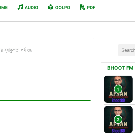
OME
AUDIO
GOLPO
PDF
ের ব্যাকুলতা পর্ব ৩৮
BHOOT FM
5