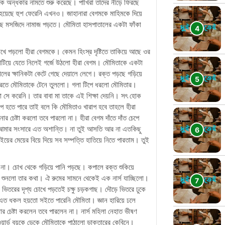
বুকে অন্ধকার নামতে শুরু করেছে। পাখিরা তাদের নীড়ে ফিরছে
 হয়েছে হুশ ফেরেনি এখনও। জাহানারা বেগমকে মাহিমকে দিয়ে
়েছে মসজিদে নামাজ পড়তে। মৌমিতা হাসপাতালের একটা ফাঁকা
ে পড়লো হীরা বেগমকে। কেমন হিংস্র দৃষ্টিতে তাকিয়ে আছে ওর
াটিয়ে যেতে নিলেই গর্জে উঠলো হীরা বেগম। মৌমিতাকে একটা
র ক্ষানিকটা কেটে গেছে দেয়ালে লেগে। রক্ত পড়ছে গড়িয়ে
করতে মৌমিতাকে টেনে তুললো। গলা টিপে ধরলো মৌমিতার।
া সে করেনি। তার বাবা মা তাকে এই শিক্ষা দেয়নি। সৎ হোক
রাপ হতে পারে তাই বলে কি মৌমিতাও খারাপ হবে তাহলে হীরা
োর চেষ্টা করলো তবে পারলো না। হীরা বেগম দাঁতে দাঁত চেপে
ার সংসারে এত অশান্তি। না তুই আসতি আর না এতকিছু
 মেয়ের বিয়ে দিয়ে সব সম্পত্তি হাতিয়ে নিতে পারতাম। তুই
না। চোখ থেকে গড়িয়ে পানি পড়ছে। কপালে রক্ত শুকিয়ে
বুঝি শুনলো তার কথা। ঐ রুমের সামনে থেকেই এক নার্স যাচ্ছিলো।
 ভিতরের দৃশ্য চোখে পড়তেই চক্ষু চড়কগাছ। দৌড়ে ভিতরে ঢুকে
এত ধকল হয়তো সইতে পারেনি মৌমিতা। জ্ঞান হারিয়ে ঢলে
র চেষ্টা করলেন তবে পারলেন না। নার্স মহিলা নেহাত ভীষণ
র্ড বয়কে ডেকে মৌমিতাকে পাঠালো ডাক্তারের কেবিনে।