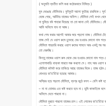
( অনুমতি ব্যতীত কপি করা কঠোরভাবে নিষিদ্ধ )
ঘুম ভেঙেছে মৌমিতার। ফুটফুটে আলো ফুটেছে চারদিকে। সূর্য 
বেজে গেছে, আটটায় তাজের অফিস। মৌমিতা সেই কখন থেকে
না ঘুমিয়ে বউ পাহারা দিয়েছে তা তো জানা নেই মৌমিতার। ম
আমি অফিসে যাব না আজ।
কথা শেষ করার আগেই আবার শুয়ে পড়লো তাজ। মৌমিতা টেনে
তাজ সেই যে ওয়াশ রুমে ঢুকেছে বের হওয়ার কোনো নাম গন্ধ 
মৌমিতা পায়চারি করছে ওয়াশ রুমের সামনে আর একটু পর প
তো বেরুচ্ছি।
কিন্তু তাজের ওয়াশ রুম থেকে বের হওয়ার কোনো নাম গন্ধ
এলোপাথাড়ি ধাক্কা মারতে শুরু করলো সে। নাহ আর ওয়াশ রু
মৌমিতা কটমট করে তাকিয়ে আছে তাজের দিকে। তাজ হঠাৎ পেট
বোধহয় ডা’য়’রি’য়া হয়েছে আমার।
অস্থির হয়ে পড়লো মৌমিতা, ব্যগ্র কন্ঠে বলল – বেশি কষ্
– না না তোমার এত কষ্ট করতে হবে না। তুমি কাকাইকে 
অফিসে যেতে পারবো না।
মৌমিতা বুঝতে পারলো তাজের চাল। এই লোকের ডা’য়’রি’য়া ফায