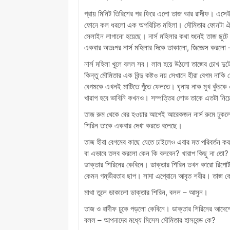
প্রায় মিনিট তিরিশের পর ফিরে এলো তাজ আর রাদীফ। এস
ফোনে কল ধরলো এক অপরিচিত মহিলা। মৌমিতার ফোনটা ঐ না
সেলাইন লাগানো হয়েছে। নার্স মহিলার কথা শুনেই তাজ ছুটে
একবার অতঃপর নার্স মহিলার দিকে তাকালো, জিজ্ঞেস করলো 
নার্স মহিলা খুলে বলল সব। লাল হয়ে উঠলো তাজের চোখ দুট
কিন্তু মৌমিতার এক বিন্দু কষ্টও নয় সেখানে হীরা বেগম নাক
বেগমকে এখনই মাটিতে পুঁতে ফেলতে। ঘৃনায় নাক মুখ কুঁচক
খারাপ হবে ভাবিনি কখনও। সম্পত্তির লোভ তাকে এতটা নিচে 
তাজ রুম থেকে বের হওয়ার আগেই আরেকজন নার্স রুমে ঢুক
শিরিন তাকে একবার দেখা করতে বলেছে।
তাজ হীরা বেগমের কাছে যেতে চাইলেও এবার মত পরিবর্তন 
বা এভাবে তলব করলো কেন কি বলবেন? খারাপ কিছু না তো? ত
ডাক্তার শিরিনের কেবিনে। ডাক্তার শিরিন তখন কারো রিপোর্ট 
কেমন গম্ভীরতার ছাপ। সাদা এপ্রোনে আবৃত শরীর। তাজ ক
মাথা তুলে ডাকালো ডাক্তার শিরিন, বলল – আসুন।
তাজ ও রাদীফ ঢুকে পড়লো কেবিনে। ডাক্তার শিরিনের আদেশ
বলল – আপনাদের মধ্যে মিসেস মৌমিতার হাসবেন্ড কে?