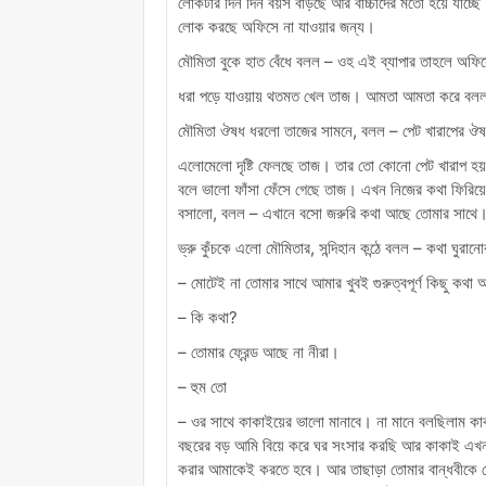
লোকটার দিন দিন বয়স বাড়ছে আর বাচ্চাদের মতো হয়ে যাচ্ছে
লোক করছে অফিসে না যাওয়ার জন্য।
মৌমিতা বুকে হাত বেঁধে বলল – ওহ এই ব্যাপার তাহলে অফিস
ধরা পড়ে যাওয়ায় থতমত খেল তাজ। আমতা আমতা করে বলল
মৌমিতা ঔষধ ধরলো তাজের সামনে, বলল – পেট খারাপের ঔষ
এলোমেলো দৃষ্টি ফেলছে তাজ। তার তো কোনো পেট খারাপ হয়নি 
বলে ভালো ফাঁসা ফেঁসে গেছে তাজ। এখন নিজের কথা ফিরিয়
বসালো, বলল – এখানে বসো জরুরি কথা আছে তোমার সাথে
ভ্রু কুঁচকে এলো মৌমিতার, সন্দিহান কন্ঠে বলল – কথা ঘুরানো
– মোটেই না তোমার সাথে আমার খুবই গুরুত্বপূর্ণ কিছু কথা
– কি কথা?
– তোমার ফ্রেন্ড আছে না নীরা।
– হুম তো
– ওর সাথে কাকাইয়ের ভালো মানাবে। না মানে বলছিলাম কাক
বছরের বড় আমি বিয়ে করে ঘর সংসার করছি আর কাকাই এখন
করার আমাকেই করতে হবে। আর তাছাড়া তোমার বান্ধবীকে 