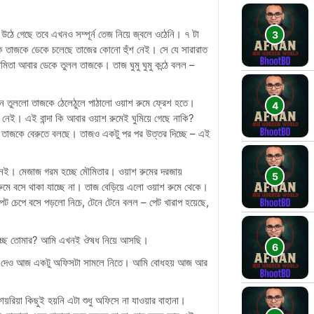
উঠে গেছে তবে এখনও সম্পূর্ন তেজ নিয়ে জ্বলে ওঠেনি। ৭ টা
 তাজকে ডেকে চলেছে তাজের কোনো হুঁশ নেই। সে যে সারারাত
ৌমিতা আবার ডেকে তুলল তাজকে। তাজ ঘুমু ঘুমু কন্ঠে বলল –
 তুললো তাজকে ঠেলেঠুলে পাঠালো ওয়াশ রুমে ফ্রেশ হতে।
নেই। এই বান্দা কি আবার ওয়াশ রুমেই ঘুমিয়ে গেছে নাকি?
র তাজকে বেরুতে বলছে। তাজও একটু পর পর উত্তর দিচ্ছে – এই
 নেই। মেজাজ গরম হচ্ছে মৌমিতার। ওয়াশ রুমের দরজায়
মে বসে থাকা যাচ্ছে না। তাজ বেড়িয়ে এলো ওয়াশ রুমে থেকে।
 চেপে বসে পড়লো নিচে, টেনে টেনে বলল – পেট খারাপ হয়েছে,
ট হচ্ছে তোমার? আমি এখনই ঔষধ নিয়ে আসছি‌।
বলে দেও আজ একটু অফিসটা সামলে নিতে। আমি বোধহয় আজ আর
়রিয়া কিছুই হয়নি এটা শুধু অফিসে না যাওয়ার বাহানা।