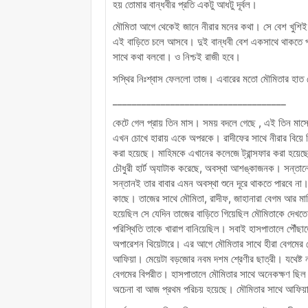
হয় তোমার বান্ধবীর প্রতি একটু আধটু দূর্বল।
মৌমিতা আগে থেকেই জানে নীরার মনের কথা। সে বেশ খুশিই হ
এই বাড়িতে চলে আসবে। দুই বান্ধবী বেশ একসাথে থাকতে 
সাথে কথা বলবো। ও নিশ্চই রাজী হবে।
সস্থির নিঃশ্বাস ফেললো তাজ। এবারের মতো মৌমিতার হাত থ
____________________________________
কেটে গেল প্রায় তিন মাস। সময় বদলে গেছে , এই তিন মাস
এখন চোখে হারায় একে অপরকে। রাদীফের সাথে নীরার বিয়ে ঠ
করা হয়েছে। মাহিমকে এখানের কলেজে ট্রান্সফার করা হ
চৌধুরী হার্ট অ্যাটাক করেছে, অবস্থা আশঙ্কাজনক। সন্তা
সন্তানই তার বাবার এমন অবস্থা শুনে দূরে থাকতে পারবে না
কাছে। তাজের সাথে মৌমিতা, রাদীফ, জাহানারা বেগম আর মাহ
হয়েছিল সে যেদিন তাজের বাড়িতে গিয়েছিল মৌমিতাকে দেখ
পরিস্থিতি তাকে খারাপ বানিয়েছিল। সবাই হাসপাতালে পৌঁছা
অপারেশন থিয়েটারে। এর আগে মৌমিতার সাথে হীরা বেগমের মেয
আফিয়া। মেয়েটা বড়জোর নবম দশম শ্রেণীর ছাত্রী। যথেষ্ট নম্
বেগমের বিপরীত। হাসপাতালে মৌমিতার সাথে অনেকক্ষণ ছিল 
অচেনা বা আজ প্রথম পরিচয় হয়েছে। মৌমিতার সাথে আফিয়