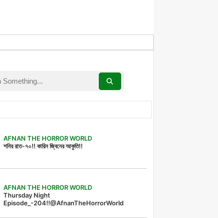
AFNAN THE HORROR WORLD
শনির রাত-৭০!! কারিন জ্বিনের আকুতি!!
AFNAN THE HORROR WORLD
Thursday Night
Episode_-204!!@AfnanTheHorrorWorld