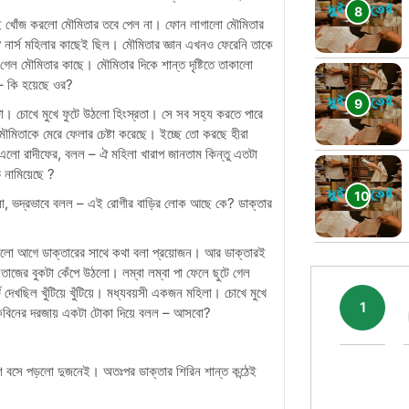
েই খোঁজ করলো মৌমিতার তবে পেল না। ফোন লাগালো মৌমিতার
র্স মহিলার কাছেই ছিল। মৌমিতার জ্ঞান এখনও ফেরেনি তাকে
 গেল মৌমিতার কাছে। মৌমিতার দিকে শান্ত দৃষ্টিতে তাকালো
– কি হয়েছে ওর?
ো। চোখে মুখে ফুটে উঠলো হিংস্রতা। সে সব সহ্য করতে পারে
ি মৌমিতাকে মেরে ফেলার চেষ্টা করেছে। ইচ্ছে তো করছে হীরা
ে এলো রাদীফের, বলল – ঐ মহিলা খারাপ জানতাম কিন্তু এতটা
নামিয়েছে ?
লো, ভদ্রভাবে বলল – এই রোগীর বাড়ির লোক আছে কে? ডাক্তার
করলো আগে ডাক্তারের সাথে কথা বলা প্রয়োজন। আর ডাক্তারই
াজের বুকটা কেঁপে উঠলো। লম্বা লম্বা পা ফেলে ছুটে গেল
দেখছিল খুঁটিয়ে খুঁটিয়ে। মধ্যবয়সী একজন মহিলা। চোখে মুখে
1
েবিনের দরজায় একটা টোকা দিয়ে বলল – আসবো?
ে বসে পড়লো দুজনেই। অতঃপর ডাক্তার শিরিন শান্ত কন্ঠেই