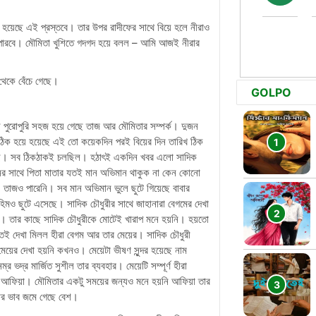
য়েছে এই প্রস্তবে। তার উপর রাদীফের সাথে বিয়ে হলে নীরাও
পারবে। মৌমিতা খুশিতে গদগদ হয়ে বলল – আমি আজই নীরার
েকে বেঁচে গেছে।
GOLPO
ে পুরোপুরি সহজ হয়ে গেছে তাজ আর মৌমিতার সম্পর্ক। দুজন
িক হয়ে হয়েছে এই তো কয়েকদিন পরই বিয়ের দিন তারিখ ঠিক
য়েছে। সব ঠিকঠাকই চলছিল। হঠাৎই একদিন খবর এলো সাদিক
নের সাথে পিতা মাতার যতই মান অভিমান থাকুক না কেন কোনো
। তাজও পারেনি। সব মান অভিমান ভুলে ছুটে গিয়েছে বাবার
িমও ছুটে এসেছে। সাদিক চৌধুরীর সাথে জাহানারা বেগমের দেখা
তে। তার কাছে সাদিক চৌধুরীকে মোটেই খারাপ মনে হয়নি। হয়তো
তেই দেখা মিলল হীরা বেগম আর তার মেয়ের। সাদিক চৌধুরী
়ের দেখা হয়নি কখনও। মেয়েটা ভীষণ সুন্দর হয়েছে নাম
র ভদ্র মার্জিত সুশীল তার ব্যবহার। মেয়েটি সম্পূর্ণ হীরা
আফিয়া। মৌমিতার একটু সময়ের জন্যও মনে হয়নি আফিয়া তার
ার ভাব জমে গেছে বেশ।