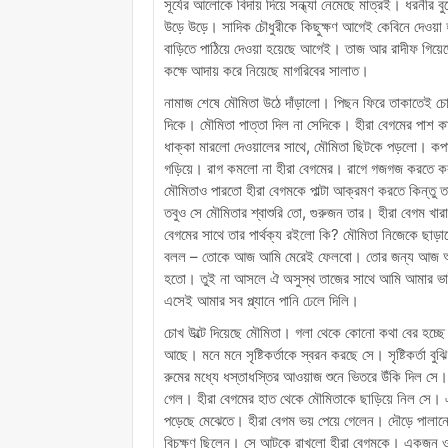
সূর্যের আলোকে বিদায় দিয়ে সন্ধ্যা নেমেছে মাত্রই। ধরনীর 
উড়ে উড়ে। সাদিক চৌধুরীকে কিছুক্ষণ আগেই কেবিনে দেওয়া
বাড়িতে পাঠিয়ে দেওয়া হয়েছে আগেই। তাজ আর রাদীফ গিয
কক্ষে আদায় করে নিয়েছে মাগরিবের সালাত।
নামাজ শেষে মৌমিতা উঠে দাঁড়ালো। পিছন ফিরে তাকাতেই চোখ
দিকে। মৌমিতা পাত্তা দিল না সেদিকে। হীরা বেগমের পাশ ক
ধাক্কা মারলো দেওয়ালের সাথে, মৌমিতা ছিটকে পড়লো। কপালে
গড়িয়ে। রাগ কমলো না হীরা বেগমের। রাগে গজগজ করতে 
মৌমিতাও পারতো হীরা বেগমকে পাল্টা আক্রমণ করতে কিন্তু ত
তবুও সে মৌমিতার শ্বাশুরি তো, গুরুজন তার। হীরা বেগম খা
বেগমের সাথে তার পার্থক্য রইলো কি? মৌমিতা নিজেকে ছাড়ান
বলল – তোকে আজ আমি মেরেই ফেলবো। তোর জন্য আজ আম
হতো। তুই না আসলে ঐ অসুস্থ তাজের সাথে আমি আমার ভাইয়ের
এসেই আমার সব প্ল্যানে পানি ঢেলে দিলি।
চোখ উল্টে দিয়েছে মৌমিতা। গলা থেকে কোনো কথা বের হচ্ছে 
আছে। মনে মনে সৃষ্টিকর্তাকে স্বরন করছে সে। সৃষ্টিকর্তা 
রুমের মধ্যে ধস্তাধস্তির আওয়াজ শুনে ভিতরে উঁকি দিল সে।
গেল। হীরা বেগমের হাত থেকে মৌমিতাকে ছাড়িয়ে নিল সে। 
পড়েছে মেঝেতে। হীরা বেগম ভয় পেয়ে গেলেন। দৌড়ে পালানো
বিচক্ষণ ছিলেন। সে আটকে রাখলো হীরা বেগমকে। একজন ওয়া