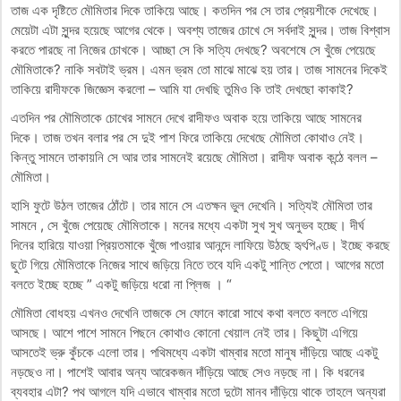
তাজ এক দৃষ্টিতে মৌমিতার দিকে তাকিয়ে আছে। কতদিন পর সে তার প্রেয়শীকে দেখেছে।
মেয়েটা এটা সুন্দর হয়েছে আগের থেকে। অবশ্য তাজের চোখে সে সর্বদাই সুন্দর। তাজ বিশ্বাস
করতে পারছে না নিজের চোখকে। আচ্ছা সে কি সত্যি দেখছে? অবশেষে সে খুঁজে পেয়েছে
মৌমিতাকে? নাকি সবটাই ভ্রম। এমন ভ্রম তো মাঝে মাঝে হয় তার। তাজ সামনের দিকেই
তাকিয়ে রাদীফকে জিজ্ঞেস করলো – আমি যা দেখছি তুমিও কি তাই দেখছো কাকাই?
এতদিন পর মৌমিতাকে চোখের সামনে দেখে রাদীফও অবাক হয়ে তাকিয়ে আছে সামনের
দিকে। তাজ তখন বলার পর সে দুই পাশ ফিরে তাকিয়ে দেখেছে মৌমিতা কোথাও নেই।
কিন্তু সামনে তাকায়নি সে আর তার সামনেই রয়েছে মৌমিতা। রাদীফ অবাক কন্ঠে বলল –
মৌমিতা।
হাসি ফুটে উঠল তাজের ঠোঁটে। তার মানে সে এতক্ষন ভুল দেখেনি। সত্যিই মৌমিতা তার
সামনে , সে খুঁজে পেয়েছে মৌমিতাকে। মনের মধ্যে একটা সুখ সুখ অনুভব হচ্ছে। দীর্ঘ
দিনের হারিয়ে যাওয়া প্রিয়তমাকে খুঁজে পাওয়ার আনন্দে লাফিয়ে উঠছে হৃৎপিণ্ড। ইচ্ছে করছে
ছুটে গিয়ে মৌমিতাকে নিজের সাথে জড়িয়ে নিতে তবে যদি একটু শান্তি পেতো। আগের মতো
বলতে ইচ্ছে হচ্ছে ” একটু জড়িয়ে ধরো না প্লিজ । “
মৌমিতা বোধহয় এখনও দেখেনি তাজকে সে ফোনে কারো সাথে কথা বলতে বলতে এগিয়ে
আসছে। আশে পাশে সামনে পিছনে কোথাও কোনো খেয়াল নেই তার। কিছুটা এগিয়ে
আসতেই ভ্রু কুঁচকে এলো তার। পথিমধ্যে একটা খাম্বার মতো মানুষ দাঁড়িয়ে আছে একটু
নড়ছেও না। পাশেই আবার অন্য আরেকজন দাঁড়িয়ে আছে সেও নড়ছে না। কি ধরনের
ব্যবহার এটা? পথ আগলে যদি এভাবে খাম্বার মতো দুটো মানব দাঁড়িয়ে থাকে তাহলে অন্যরা