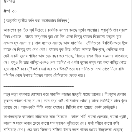
#সাদিয়া
#পর্ব_৩০
( অনুমতি ব্যতীত কপি করা কঠোরভাবে নিষিদ্ধ )
আকাশের বুক চিরে সূর্য উঠেছে। চারদিক ঝলমল করছে সূর্যের আলোয়। প্রাকৃতি তার স্বরূপ
ফিরে পেয়েছে। রাতের অন্ধকার ঘুচে তো দিন এলো কিন্তু তাজের বিচ্ছেদের যন্ত্রনা ঘুচে
এখনও সুখ এলো না। তাজ যশোরে এসেছে আজ সাত দিন। মৌমিতাকে বিরতিহীনভাবে খুঁজে
যাচ্ছে সে কিন্তু তার দেখা নেই। তাজের বুক চিরে বেরিয়ে আসছে দীর্ঘশ্বাস, সেদিনের করা
সেই একটা ভুলের শাস্তি আজ দেড় বছর ধরে পাচ্ছে, বিচ্ছেদ নামক তীব্র যন্ত্রনায় কাতরাচ্ছে
সে। তবুও কি তার শাস্তি এখনও শেষ হয়নি? ঐ একটা ভুলের জন্য আর কত শাস্তি পেতে
হবে তাকে? কবে সৃষ্টিকর্তার দয়া হবে তার উপর? তবে সব শাস্তি সে মাথা পেতে নিতে রাজি
যদি দিন শেষে উপহার হিসেবে আবার মৌমিতাকে ফেরত পায়।
__________________________________
নতুন নতুন ব্যবসায় যোগদান করে সারাদিন কাজের মধ্যেই যাচ্ছে তাজের। নিঃশ্বাস ফেলার
ফুরসত পর্যন্ত পাচ্ছে না সে। তবে বন্ধ নেই মৌমিতাকে খোঁজা। তাকে বিরতিহীন ভাবে খুঁজে
চলেছে সে। আজএকটা মিটিং আছে তাজের। মিটিংটা রাখা হয়েছে একটা রেস্টুরেন্টে।
আপাদমস্তক কালোতে সাজিয়েছে তাজ নিজেকে। কালো শার্ট, কালো ব্লেজার, কালো প্যান্ট ,
কালো শু সাথে আবার চোখে কালো সানগ্লাসও ঝুলিয়েছে সে। ফর্সা শরীরে কালো রংটা
মানিয়েছে বেশ। দেড় বছর বিদেশের মাটিতে থাকার দরুন গায়ের রংয়ের উজ্জ্বলতা বেড়েছে