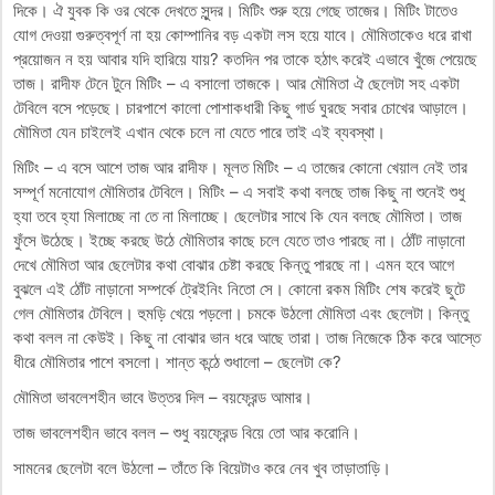
দিকে। ঐ যুবক কি ওর থেকে দেখতে সুন্দর। মিটিং শুরু হয়ে গেছে তাজের। মিটিং টাতেও
যোগ দেওয়া গুরুত্বপূর্ণ না হয় কোম্পানির বড় একটা লস হয়ে যাবে। মৌমিতাকেও ধরে রাখা
প্রয়োজন ন হয় আবার যদি হারিয়ে যায়? কতদিন পর তাকে হঠাৎ করেই এভাবে খুঁজে পেয়েছে
তাজ। রাদীফ টেনে টুনে মিটিং – এ বসালো তাজকে। আর মৌমিতা ঐ ছেলেটা সহ একটা
টেবিলে বসে পড়েছে। চারপাশে কালো পোশাকধারী কিছু গার্ড ঘুরছে সবার চোখের আড়ালে।‌
মৌমিতা যেন চাইলেই এখান থেকে চলে না যেতে পারে তাই এই ব্যবস্থা।
মিটিং – এ বসে আশে তাজ আর রাদীফ। মূলত মিটিং – এ তাজের কোনো খেয়াল নেই তার
সম্পূর্ণ মনোযোগ মৌমিতার টেবিলে। মিটিং – এ সবাই কথা বলছে তাজ কিছু না শুনেই শুধু
হ্যা তবে হ্যা মিলাচ্ছে না তে না মিলাচ্ছে। ছেলেটার সাথে কি যেন বলছে মৌমিতা। তাজ
ফুঁসে উঠেছে। ইচ্ছে করছে উঠে মৌমিতার কাছে চলে যেতে তাও পারছে না। ঠোঁট নাড়ানো
দেখে মৌমিতা আর ছেলেটার কথা বোঝার চেষ্টা করছে কিন্তু পারছে না। এমন হবে আগে
বুঝলে এই ঠোঁট নাড়ানো সম্পর্কে ট্রেইনিং নিতো সে‌। কোনো রকম মিটিং শেষ করেই ছুটে
গেল মৌমিতার টেবিলে। হুমড়ি খেয়ে পড়লো। চমকে উঠলো মৌমিতা এবং ছেলেটা। কিন্তু
কথা বলল না কেউই। কিছু না বোঝার ভান ধরে আছে তারা। তাজ নিজেকে ঠিক করে আস্তে
ধীরে মৌমিতার পাশে বসলো। শান্ত কন্ঠে শুধালো – ছেলেটা কে?
মৌমিতা ভাবলেশহীন ভাবে উত্তর দিল – বয়ফ্রেন্ড আমার।
তাজ ভাবলেশহীন ভাবে বলল – শুধু বয়ফ্রেন্ড বিয়ে তো আর করোনি।
সামনের ছেলেটা বলে উঠলো – তাঁতে কি বিয়েটাও করে নেব খুব তাড়াতাড়ি।