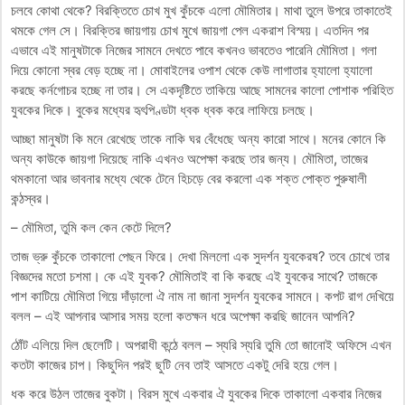
চলবে কোথা থেকে? বিরক্তিতে চোখ মুখ কুঁচকে এলো মৌমিতার। মাথা তুলে উপরে তাকাতেই
থমকে গেল সে। বিরক্তির জায়গায় চোখ মুখে জায়গা পেল একরাশ বিস্ময়। এতদিন পর
এভাবে এই মানুষটাকে নিজের সামনে দেখতে পাবে কখনও ভাবতেও পারেনি মৌমিতা। গলা
দিয়ে কোনো স্বর বেড় হচ্ছে না। মোবাইলের ওপাশ থেকে কেউ লাগাতার হ্যালো হ্যালো
করছে কর্নগোচর হচ্ছে না তার। সে একদৃষ্টিতে তাকিয়ে আছে সামনের কালো পোশাক পরিহিত
যুবকের দিকে। বুকের মধ্যের হৃৎপিণ্ডটা ধ্বক ধ্বক করে লাফিয়ে চলছে।
আচ্ছা মানুষটা কি মনে রেখেছে তাকে নাকি ঘর বেঁধেছে অন্য কারো সাথে। মনের কোনে কি
অন্য কাউকে জায়গা দিয়েছে নাকি এখনও অপেক্ষা করছে তার জন্য। মৌমিতা, তাজের
থমকানো আর ভাবনার মধ্যে থেকে টেনে হিচড়ে বের করলো এক শক্ত পোক্ত পুরুষালী
কন্ঠস্বর।
– মৌমিতা, তুমি কল কেন কেটে দিলে?
তাজ ভ্রু কুঁচকে তাকালো পেছন ফিরে। দেখা মিললো এক সুদর্শন যুবকেরষ? তবে চোখে তার
বিজ্ঞদের মতো চশমা। কে এই যুবক? মৌমিতাই বা কি করছে এই যুবকের সাথে? তাজকে
পাশ কাটিয়ে মৌমিতা গিয়ে দাঁড়ালো ঐ নাম না জানা সুদর্শন যুবকের সামনে। কপট রাগ দেখিয়ে
বলল – এই আপনার আসার সময় হলো কতক্ষন ধরে অপেক্ষা করছি জানেন আপনি?
ঠোঁট এলিয়ে দিল ছেলেটি। অপরাধী কন্ঠে বলল – স্যরি স্যরি তুমি তো জানোই অফিসে এখন
কতটা কাজের চাপ। কিছুদিন পরই ছুটি নেব তাই আসতে একটু দেরি হয়ে গেল।
ধক করে উঠল তাজের বুকটা। বিরস মুখে একবার ঐ যুবকের দিকে তাকালো একবার নিজের