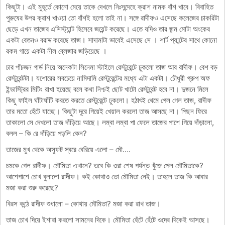
কিছুটা। এই মুহূর্তে কোনো মেয়ে তাকে দেখলে নিঃসন্দেহে ক্রাশ নামক বাঁশ খাবে। বিবাহিত
পুরুষের উপর ক্রাশ খাওয়া তো বাঁশই হলো তাই না। সঙ্গে রাদীফও এসেছে কলেজের চাকরিটা
ছেড়ে এখন তাজের এসিস্ট্যান্ট হিসেবে জয়েন্ট করেছে। এতে যদিও তার জন্ম মোটা অংকের
একটা বেতনও বরাদ্দ করেছে তাজ। সাদামাটা ভাবেই এসেছে সে । শার্ট প্যান্টের সাথে কোনো
রকম গায়ে একটা নীল ব্লেজার জড়িয়েছে ।
চার পাঁচজন গার্ড নিয়ে অনেকটা সিনেমা স্টাইলে রেস্টুরেন্টে ঢুকলো তাজ আর রাদীফ। বেশ বড়
রেস্টুরেন্টটা‌। যশোরের সবচেয়ে নামিদামি রেস্টুরেন্টের মধ্যে এটা একটা। চৌধুরী গ্রুপ অফ
ইন্ডাস্ট্রির মিটিং রাখা হয়েছে বলে কথা নিশ্চই ছোট খাটো রেস্টুরেন্ট হবে না। দুজনে মিলে
কিছু ফাইল ঘাঁটাঘাঁটি করতে করতে রেস্টুরেন্টে ঢুকলো। হঠাৎই থেমে গেল গেল তাজ, রাদীফ
তার মতো হেঁটে যাচ্ছে। কিছুটা দূরে গিয়েই খেয়াল করলো তাজ আসছে না। পিছন ফিরে
তাকালো সে দেখলো তাজ দাঁড়িয়ে আছে। লম্বা লম্বা পা ফেলে তাজের পাশে গিয়ে দাঁড়ালো,
বলল – কি রে দাঁড়িয়ে পড়লি কেন?
তাজের মুখ থেকে অস্ফুট স্বরে বেরিয়ে এলো – মৌ….
চমকে গেল রাদীফ। মৌমিতা এখানে? তবে কি ওরা শেষ পর্যন্ত খুঁজে পেল মৌমিতাকে?
আশেপাশে চোখ বুলালো রাদীফ। কই কোথাও তো মৌমিতা নেই। তাহলে তাজ কি আবার
মজা করা শুরু করেছে?
বিরস কন্ঠে রাদীফ শুধালো – কোথায় মৌমিতা? মজা করা রাখ তাজ।
তাজ চোখ দিয়ে ইশারা করলো সামনের দিকে। মৌমিতা হেঁটে হেঁটে ওদের দিকেই আসছে।