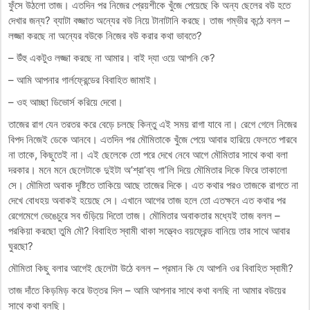
ফুঁসে উঠলো তাজ। এতদিন পর নিজের প্রেয়শীকে খুঁজে পেয়েছে কি অন্য ছেলের বউ হতে
দেখার জন্য? ব্যাটা বজ্জাত অন্যের বউ নিয়ে টানাটানি করছে। তাজ গম্ভীর কন্ঠে বলল –
লজ্জা করছে না অন্যের বউকে নিজের বউ করার কথা ভাবতে?
– উঁহু একটুও লজ্জা করছে না আমার। বাই দ্যা ওয়ে আপনি কে?
– আমি আপনার গার্লফ্রেন্ডের বিবাহিত জামাই।
– ওহ আচ্ছা ডিভোর্স করিয়ে দেবো।
তাজের রাগ যেন তরতর করে বেড়ে চলছে কিন্তু এই সময় রাগা যাবে না। রেগে গেলে নিজের
বিপদ নিজেই ডেকে আনবে। এতদিন পর মৌমিতাকে খুঁজে পেয়ে আবার হারিয়ে ফেলতে পারবে
না তাকে, কিছুতেই না। এই ছেলেকে তো পরে দেখে নেবে আগে মৌমিতার সাথে কথা বলা
দরকার। মনে মনে ছেলেটাকে দুইটা অ’শ্রা’ব্য গা’লি দিয়ে মৌমিতার দিকে ফিরে তাকালো
সে। মৌমিতা অবাক দৃষ্টিতে তাকিয়ে আছে তাজের দিকে। এত কথার পরও তাজকে রাগতে না
দেখে বোধহয় অবাকই হয়েছে সে। এখানে আগের তাজ হলে তো এতক্ষনে এত কথার পর
রেগেমেগে ভেঙেচুরে সব গুঁড়িয়ে দিতো তাজ। মৌমিতার অবাকতার মধ্যেই তাজ বলল –
পরকিয়া করছো তুমি মৌ? বিবাহিত স্বামী থাকা সত্ত্বেও বয়ফ্রেন্ড বানিয়ে তার সাথে আবার
ঘুরছো?
মৌমিতা কিছু বলার আগেই ছেলেটা উঠে বলল – প্রমান কি যে আপনি ওর বিবাহিত স্বামী?
তাজ দাঁতে কিড়মিড় করে উত্তর দিল – আমি আপনার সাথে কথা বলছি না আমার বউয়ের
সাথে কথা বলছি।