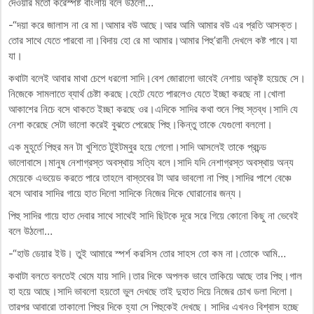
দেওয়ার মতো করেস্পষ্ট বাংলায় বলে উঠলো…
-“দয়া করে জালাস না রে মা।আমার বউ আছে।আর আমি আমার বউ এর প্রতি আসক্ত।
তোর সাথে যেতে পারবো না।বিদায় হো রে মা আমার।আমার পিহু’রানী দেখলে কষ্ট পাবে।যা
যা।
কথাটা বলেই আবার মাথা চেপে ধরলো সাদি।বেশ জোরালো ভাবেই নেশায় আকৃষ্ট হয়েছে সে।
নিজেকে সামলাতে ব্যার্থ চেষ্টা করছে।হেটে যেতে পারলেও যেতে ইচ্ছা করছে না।খোলা
আকাশের নিচে বসে থাকতে ইচ্ছা করছে ওর।এদিকে সাদির কথা শুনে পিহু স্তব্ধ।সাদি যে
নেশা করেছে সেটা ভালো করেই বুঝতে পেরেছে পিহু।কিন্তু তাকে যেগুলো বললো।
এক মুহূর্তে পিহুর মন টা খুশিতে টুইটম্বুর হয়ে গেলো।সাদি আসলেই তাকে প্রচন্ড
ভালোবাসে।মানুষ নেশাগ্রস্ত অবস্থায় সত্যি বলে।সাদি যদি নেশাগ্রস্ত অবস্থায় অন্য
মেয়েকে এভয়েড করতে পারে তাহলে বাস্তবের টা আর ভাবলো না পিহু।সাদির পাশে বেঞ্চে
বসে আবার সাদির গায়ে হাত দিলো সাদিকে নিজের দিকে ঘোরানোর জন্য।
পিহু সাদির গায়ে হাত দেবার সাথে সাথেই সাদি ছিটকে দূরে সরে গিয়ে কোনো কিছু না ভেবেই
বলে উঠলো…
-“হাউ ডেয়ার ইউ। তুই আমারে স্পর্শ করসিস তোর সাহস তো কম না।তোকে আমি…
কথাটা বলতে বলতেই থেমে যায় সাদি।তার দিকে অপলক ভাবে তাকিয়ে আছে তার পিহু।গাল
হা হয়ে আছে।সাদি ভাবলো হয়তো ভুল দেখছে তাই দুহাত দিয়ে নিজের চোখ ডলা দিলো।
তারপর আবারো তাকালো পিহুর দিকে হ্যা সে পিহুকেই দেখছে। সাদির এখনও বিশ্বাস হচ্ছে