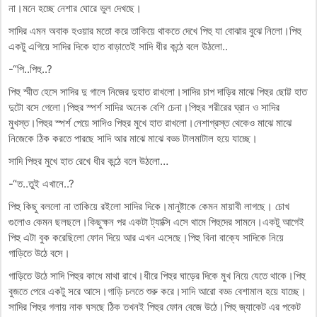
না।মনে হচ্ছে নেশার ঘোরে ভুল দেখছে।
সাদির এমন অবাক হওয়ার মতো করে তাকিয়ে থাকতে দেখে পিহু যা বোঝার বুঝে নিলো।পিহু
একটু এগিয়ে সাদির দিকে হাত বাড়াতেই সাদি ধীর কন্ঠে বলে উঠলো..
-“পি..পিহু..?
পিহু স্মীত হেসে সাদির দু গালে নিজের দুহাত রাখলো।সাদির চাপ দাড়ির মাঝে পিহুর ছোট্ট হাত
দুটো বসে গেলো।পিহুর স্পর্শ সাদির অনেক বেশি চেনা।পিহুর শরীরের ঘ্রান ও সাদির
মুখস্ত।পিহুর স্পর্শ পেয়ে সাদিও পিহুর মুখে হাত রাখলো।নেশাগ্রস্ত থেকেও মাঝে মাঝে
নিজেকে ঠিক করতে পারছে সাদি আর মাঝে মাঝে বড্ড টালমাটাল হয়ে যাচ্ছে।
সাদি পিহুর মুখে হাত রেখে ধীর কন্ঠে বলে উঠলো…
-“ত..তুই এখানে..?
পিহু কিছু বললো না তাকিয়ে রইলো সাদির দিকে।মানুষ্টাকে কেমন মায়াবী লাগছে। চোখ
গুলোও কেমন ছলছলে।কিছুক্ষন পর একটা ট্যাক্সি এসে থামে পিহুদের সামনে।একটু আগেই
পিহু এটা বুক করেছিলো ফোন দিয়ে আর এখন এসেছে।পিহু বিনা বাক্যে সাদিকে নিয়ে
গাড়িতে উঠে বসে।
গাড়িতে উঠে সাদি পিহুর কাধে মাথা রাখে।ধীরে পিহুর ঘাড়ের দিকে মুখ নিয়ে যেতে থাকে।পিহু
বুজতে পেরে একটু সরে আসে।গাড়ি চলতে শুরু করে।সাদি আরো বড্ড বেশামাল হয়ে যাচ্ছে।
সাদির পিহুর গলায় নাক ঘসছে ঠিক তখনই পিহুর ফোন বেজে উঠে।পিহু জ্যাকেট এর পকেট