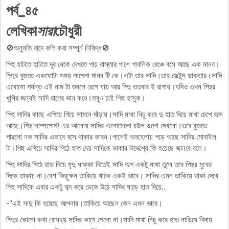
পর্ব_৪৫
লেখিকা
সারা
চৌধুরী
🚫অনুমতি বাদে কপি করা সম্পুর্ন নিষিদ্ধ🚫
পিহু হাটতে হাটতে দূর থেকে দেখতে পায় রাস্তার পাশে পাবলিক বেঞ্চে বসে আছে এক মানব।
পিহুর বুজতে একফোটা সময় লাগেনা মানব টি কে।এটা তার সাদি।তার ফেল্টুস ডাক্তার।সাদি
এখোনো পর্যন্ত এই নাম টা শুনলে রেগে যায় আর পিহু ততবার ই রাগায়।যদিও এখন পিহুর
খুশির জন্যই সাদি রাগের ভান করে।তবুও চাই পিহু হাসুক।
পিহু সাদির কাছে এগিয়ে গিয়ে সামনে দাঁড়ায়।সাদি মাথা নিচু করে দু হাত দিয়ে মাথা চেপে বসে
আছে।পিহু লাম্পপোস্ট এর আলোয় সাদির এলোমেলো চউল গুলো দেখলো।তবে বুজতে
পারলো নক সাদির এভাবে বসে থাকার কারন।পাশেই অবহেলায় পড়ে আছে সাদির মোবাইল
টা।পিহু এগিয়ে সাদির পিঠে হাত দেয় সাদিকে ডাকার উদ্দেশ্যে কি হয়েছে জানবে বলে।
পিহু সাদির পিঠে হাত দিয়ে মৃদু ধাক্কা দিতেই সাদি অল্প একটু মাথা তুলে তবে পিহুর মুখের
দিকে তাকায় না।বেশ কিছুক্ষন তাকিয়ে থাকে একই ভাবে। সাদির এমন তাকিয়ে থাকা দেখে
পিহু সাদিকে এবার একটু শব্দ করে ডেকে উঠে সাদির ঘাড়ে হাত দিয়ে..
-“এই সাদু কি হয়েছে আপনার।তাকিয়ে আছেন কেন এমন ভাবে।
পিহুর কোনো কথা বোধহয় সাদির কানে গেলো না।সাদি মাথা নিচু করে হাত নাড়িয়ে বিদায়