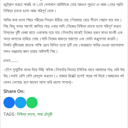
কন্ট্রোল করতে পারছি না।এই বেশামাল আমিটাকে তোর আগুনে পুড়তে দে আজ।তোর প্রতি
নিষিদ্ধ চাহনা গুলো আজ পরিপূর্ণ হোক।
সাদির কথা গুলো পিহুর শরীরের শিহরন উঠিয়ে দেয়।শিরদাড়া বেয়ে শীতল স্রোত বয়ে যায়।
পিহু কিছু বলার আগেই ঝাপিয়ে পড়ে এবার সাদি।নিজের নিষিদ্ধ চাহনা গুলো পরিপূর্ণ করতে
নিস্তব্ধ বৃষ্টি ভেজা রাতে একাকার হয়ে যায়।লিফটের মাঝেই নিজের দুজন মানব মানবী এক
অন্য জগতের হারিয়ে গেছে।সাদি নিজের রাজত্ব স্থাপ্নে এক ফোটা কঞ্জুসপনা করেনি।
নিশুতি বৃষ্টিভেজা রাতকে শাক্ষি রেখে মিলিত হলো দুটি দেহ।মাঝরাতে সাদির দেওয়া ভালোবাসা
নামন যন্ত্রনায় জ্ঞান হারায় অষ্টাদশী পিহু।
চলবে…….
-(ইশ লুমান্টিক বাসর দিয়ে দিছি গাইজ।লিফটের ভিতরে ইউনিক ভাবে আমাদের সাদু বেবি উহু
উহু।সবাই বেশি বেশি রেসপন্স করবেন।২ হাজার রিয়েক্ট হলেই পরের পর্ব দিবো।আজকের পর্ব
কেমন লেগেছে বলে জাবেন আশা করি ভালো লাগবে)-
Share On:
TAGS:
নিষিদ্ধ চাহনা
,
সারা চৌধুরী