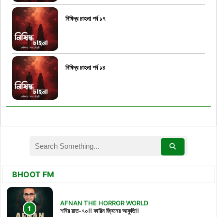
নিষিদ্ধ চাহনা পর্ব ১৭
নিষিদ্ধ চাহনা পর্ব ১৪
BHOOT FM
AFNAN THE HORROR WORLD
শনির রাত-৭০!! কারিন জ্বিনের আকুতি!!