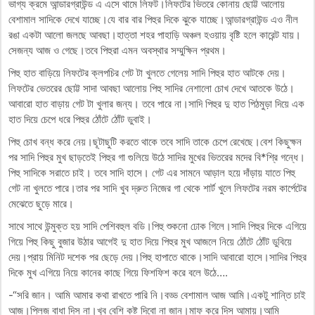
ভাগ্য ক্রমে আন্ডারগ্রাউন্ড এ এসে থামে লিফট।লিফটের ভিতরে কোনায় ছোট্ট আলোয়
বেশামাল সাদিকে দেখে যাচ্ছে।যে বার বার পিহুর দিকে ঝুকে যাচ্ছে।আন্ডারগ্রাউন্ড এও নীল
রঙা একটা আলো জলছে আবছা।হাত্তা শহর পাহাড়ি অঞ্চল হওয়ায় বৃষ্টি হলে কারেন্ট যায়।
সেজন্য আজ ও গেছে।তবে পিহুরা এমন অবস্থার সম্মুক্ষিন প্রথম।
পিহু হাত বাড়িয়ে লিফটের ক্লপচির গেট টা খুলতে গেলেয় সাদি পিহুর হাত আটকে দেয়।
লিফটের ভেতরের ছোট্ট সাদা আবছা আলোয় পিহু সাদির নেশালো চোখ দেখে আতকে উঠে।
আবারো হাত বাড়ায় গেট টা খুলার জন্য। তবে পারে না।সাদি পিহুর দু হাত পিঠমুড়া দিয়ে এক
হাত দিয়ে চেপে ধরে পিহুর ঠোঁটে ঠোঁট ডুবাই।
পিহু চোখ বন্ধ করে নেয়।ছূটাছুটি করতে থাকে তবে সাদি তাকে চেপে রেখেছে।বেশ কিছুক্ষন
পর সাদি পিহুর মুখ ছাড়তেই পিহুর গা গুলিয়ে উঠে সাদির মুখের ভিতরের মদের বি*শ্রি গন্ধে।
পিহু সাদিকে সরাতে চাই। তবে সাদি হাসে। গেট এর সামনে আড়াল হয়ে দাঁড়ায় যাতে পিহু
গেট না খুলতে পারে।তার পর সাদি খুব দ্রুত নিজের গা থেকে শার্ট খুলে লিফটের নরম কার্পেটের
মেঝেতে ছুড়ে মারে।
সাথে সাথে উন্মুক্ত হয় সাদি পেশিবহুল বডি।পিহু শুকনো ঢোক গিলে।সাদি পিহুর দিকে এগিয়ে
গিয়ে পিহু কিছু বুজার উঠার আগেই দু হাত দিয়ে পিহুর মুখ আজলে নিয়ে ঠোঁটে ঠোঁট ডুবিয়ে
দেয়।প্রায় মিনিট দশেক পর ছেড়ে দেয়।পিহু হাপাতে থাকে।সাদি আবারো হাসে।সাদির পিহুর
দিকে মুখ এগিয়ে নিয়ে কানের কাছে গিয়ে ফিশফিশ করে বলে উঠে….
-“সরি জান। আমি আমার কথা রাখতে পারি নি।বড্ড বেশামাল আজ আমি।একটু শান্তি চাই
আজ।প্লিজ বাধা দিস না।খুব বেশি কষ্ট দিবো না জান।মাফ করে দিস আমায়।আমি