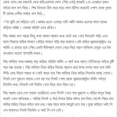
থেকে ফোন বের করতেই দেখে বাড়িওয়ালার ফোন।পিহু একটু ঘাবরাই।যে এতরাতে দুজন
বাইরে বলে কল দিছে। পিহু নিযেকে ঠিক করে করে ফোন রিসিভ করতেই ওপাশ থেকে বৃদ্ধা
টি তাদের দেশীয় ভাষায় বলে উঠে…
-“মা তুমি তো বাড়িতে নেই।আমার ছেলে এসেছে তাই আমি আমার ছেলের সাথে তাদের
বাড়িতে যাচ্ছি। তোমরা বাড়িটা দেখে রাখিও।
পিহু আচ্ছা বলে আরো কিছু কথা আদান প্রদান করে কেটে দেয়।তার ভিতরেই গাড়ি এসে
থামে পিহুদের বাড়ির সামনে।বাড়ির সামনে গাড়ি দাড় করানো।ওটা বাড়ির আন্ডারগ্রাউন্ড এর
পার্কিং এ রাখতে হবে।পিহু একটা দীর্ঘশ্বাস ফেলে।ঘরে গিয়ে আগে সাফিকে তেতুল এর টক
খাওয়াবে নয়তো পাগলামি করবে।
পিহু সাদিকে সদর দরজায় দাড় করিয়ে গাড়িটা পার্কিং এ পার্ক করে আসে।ইতিমধ্যে বাইরে বৃষ্টি
পড়া শুরু হয়েছে। পিহু সাদিকে নিয়ে বাড়ির ভিতরে প্রবেশ করে উপর তলায় যাবে তবে সাদি
সিড়ি বেয়ে উঠতে পারবে না।তাই বাধ্য হয়ে পিহু সাদিকে নিয়ে বাড়ির লিফটের কাছে গেলো।
লিফট বেশ পুরাতন ধাচের।বেশ বড় সড় লিফট।সাদ থেকে আন্ডারগ্রাউন্ড পার্কিং পর্যন্ত
সিস্টেম করা।লিফটে গেট সিটেম।হাত দিয়ে টেনে দিতে হয়।
পিহু প্রথম দেখে বেশ অবাক হয়েছিলো এমন লিফট।তবে পরে বুজলো এ বাড়ির মানুষ ইচ্ছা
করেই এমন বানিয়েছে। সাদিরা লিফট এ উঠে উপরে উঠার বাটনে চাপ দিতে গেলেই পিহুর হাত
সাদির সরিয়ে নিচের বাটনে চাপ দেয়।আর সাথে সাথে কারেন্ট চলে যায়।পুরো বাড়িতে আই পি
এস থাকলেও লিফট সিস্টেম এ আই পি এস নেই।