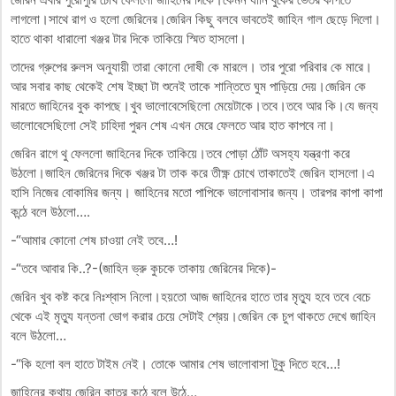
লাগলো।সাথে রাগ ও হলো জেরিনের।জেরিন কিছু বলবে ভাবতেই জাহিন গাল ছেড়ে দিলো।
হাতে থাকা ধারালো খঞ্জর টার দিকে তাকিয়ে স্মিত হাসলো।
তাদের গ্রুপের রুলস অনুযায়ী তারা কোনো দোষী কে মারলে। তার পুরো পরিবার কে মারে।
আর সবার কাছ থেকেই শেষ ইচ্ছা টা শুনেই তাকে শান্তিতে ঘুম পাড়িয়ে দেয়।জেরিন কে
মারতে জাহিনের বুক কাপছে।খুব ভালোবেসেছিলো মেয়েটাকে।তবে।তবে আর কি।যে জন্য
ভালোবেসেছিলো সেই চাহিদা পুরন শেষ এখন মেরে ফেলতে আর হাত কাপবে না।
জেরিন রাগে থু ফেললো জাহিনের দিকে তাকিয়ে।তবে পোড়া ঠোঁট অসহ্য যন্ত্রণা করে
উঠলো।জাহিন জেরিনের দিকে খঞ্জর টা তাক করে তীক্ষ্ণ চোখে তাকাতেই জেরিন হাসলো।এ
হাসি নিজের বোকামির জন্য। জাহিনের মতো পাপিকে ভালোবাসার জন্য। তারপর কাপা কাপা
কন্ঠে বলে উঠলো….
-“আমার কোনো শেষ চাওয়া নেই তবে…!
-“তবে আবার কি..?-(জাহিন ভ্রু কুচকে তাকায় জেরিনের দিকে)-
জেরিন খুব কষ্ট করে নিঃশ্বাস নিলো।হয়তো আজ জাহিনের হাতে তার মৃত্যু হবে তবে বেচে
থেকে এই মৃত্যু যন্তনা ভোগ করার চেয়ে সেটাই শ্রেয়।জেরিন কে চুপ থাকতে দেখে জাহিন
বলে উঠলো…
-“কি হলো বল হাতে টাইম নেই। তোকে আমার শেষ ভালোবাসা টুকু দিতে হবে…!
জাহিনের কথায় জেরিন কাতর কন্ঠে বলে উঠে…