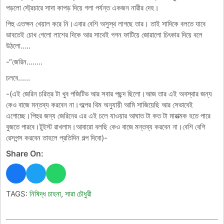
পড়লো স্ট্রেচারে সাদা কাপড় দিয়ে গলা পর্যন্ত একজন নারীর দেহ।
পিহু এতক্ষন খেয়াল করে নি।এবার বেশি অসুস্থ লাগছে তার। তাই সাদিকে বলতে যাবে
ভাবতেই চোখ গেলো লাশের দিকে আর সাথেই গগন ফাটিয়ে জোরালো চিৎকার দিয়ে বলে
উঠলো…..
-“জেরিন……..
চলবে……
-(এই জেরিন চরিত্র টা খুব পজিটিভ আর সবার পছন্দ ছিলো।আজ তার এই অবস্থার জন্য
কেও বাজে মন্তব্য করবেন না।গল্পের থিম অনুযায়ী আমি সাজিয়েছি আর সেভাবেই
এগোচ্ছে।পিহুর জন্য জেরিনের এর এই চলে যাওয়ার আঘাত টা কত টা মারাত্মক হতে পারে
বুজতে পারবে।টুইস্ট রাখলাম।আবারো বলছি কেও বাজে মন্তব্য করবেন না।বেশি বেশি
রেসপন্স করবেন তাহলে প্রতিদিন গল্প দিবো)-
Share On:
TAGS:
নিষিদ্ধ চাহনা
,
সারা চৌধুরী