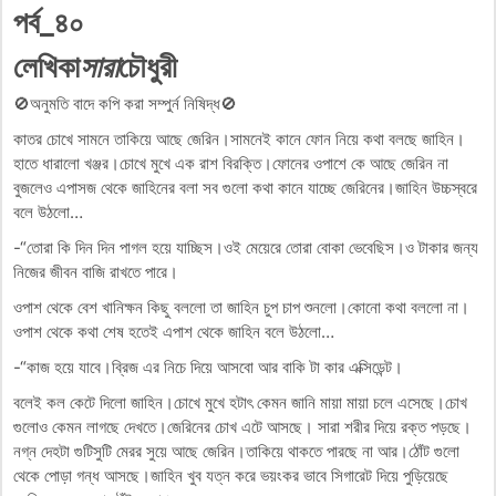
পর্ব_৪০
লেখিকা
সারা
চৌধুরী
🚫অনুমতি বাদে কপি করা সম্পুর্ন নিষিদ্ধ🚫
কাতর চোখে সামনে তাকিয়ে আছে জেরিন।সামনেই কানে ফোন নিয়ে কথা বলছে জাহিন।
হাতে ধারালো খঞ্জর।চোখে মুখে এক রাশ বিরক্তি।ফোনের ওপাশে কে আছে জেরিন না
বুজলেও এপাসজ থেকে জাহিনের বলা সব গুলো কথা কানে যাচ্ছে জেরিনের।জাহিন উচ্চস্বরে
বলে উঠলো…
-“তোরা কি দিন দিন পাগল হয়ে যাচ্ছিস।ওই মেয়েরে তোরা বোকা ভেবেছিস।ও টাকার জন্য
নিজের জীবন বাজি রাখতে পারে।
ওপাশ থেকে বেশ খানিক্ষন কিছু বললো তা জাহিন চুপ চাপ শুনলো।কোনো কথা বললো না।
ওপাশ থেকে কথা শেষ হতেই এপাশ থেকে জাহিন বলে উঠলো…
-“কাজ হয়ে যাবে।ব্রিজ এর নিচে দিয়ে আসবো আর বাকি টা কার এক্সিডেন্ট।
বলেই কল কেটে দিলো জাহিন।চোখে মুখে হটাৎ কেমন জানি মায়া মায়া চলে এসেছে।চোখ
গুলোও কেমন লাগছে দেখতে।জেরিনের চোখ এটে আসছে। সারা শরীর দিয়ে রক্ত পড়ছে।
নগ্ন দেহটা গুটিসুটি মেরর সুয়ে আছে জেরিন।তাকিয়ে থাকতে পারছে না আর।ঠোঁট গুলো
থেকে পোড়া গন্ধ আসছে।জাহিন খুব যত্ন করে ভয়ংকর ভাবে সিগারেট দিয়ে পুড়িয়েছে